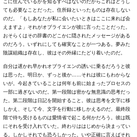
こに住んでいるかを知るすべはないのだからこれはどうし
ても必要なことだった。住所録といったものは存在しない
のだ。「もしあなたが私に会いたいときはここに来れば会
えますよ」それがオブライエンが彼に言ったことだった。
おそらくはその辞書のどこかに隠されたメッセージがある
のだろう。いずれにしても確実なことが一つある。夢みた
陰謀組織は存在し、彼はその外縁にたどり着いたのだ。
自分は遅かれ早かれオブライエンの誘いに乗るだろうと彼
は思った。明日か、ずっと後か……それは彼にもわからな
いが。今起きていることは何年も前に始まったプロセスの
一部に過ぎないのだ。第一段階は密かな無意識の思考だっ
た。第二段階は日記を開始すること。彼は思考を文字に移
しかえ、そして今、文字を行動に移しかえるのだ。最終段
階で待ち受けるものは愛情省で起こる何かだろう。彼は既
にそれを受け入れていた。終わりははじめから決まってい
る。しかしそれでも恐ろしかった。いや正確に言えばそれ