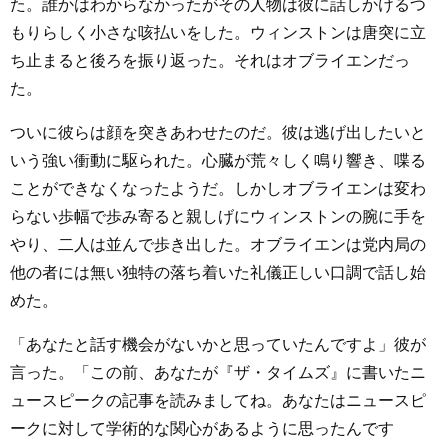
た。誰かはわからなかったがその人物は彼に話しかけるつ
もりらしく小さな咳払いをした。ウィンストンは唐突に立
ち止まると後ろを振り返った。それはオブライエンだっ
た。
ついに彼らは顔を突きあわせたのだ。彼は逃げ出したいと
いう強い衝動に駆られた。心臓が荒々しく鳴り響き、喋る
ことができなくなったようだ。しかしオブライエンは変わ
らない歩幅で歩み寄ると親しげにウィンストンの腕に手を
やり、二人は並んで歩き出した。オブライエンは党内局の
他の者には無い独特の落ち着いた礼儀正しい口調で話し始
めた。
「あなたと話す機会がないかと思っていたんですよ」彼が
言った。「この前、あなたが『ザ・タイムズ』に書いたニ
ュースピークの記事を読みましてね。あなたはニュースピ
ークに対して学術的な関心があるように思ったんです