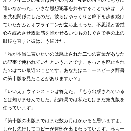
オブライエンの発言は何かの合図、秘密の暗号のつもりに
違いなかった。小さな思想犯罪を共有することで彼は二人
を共犯関係にしたのだ。彼らはゆっくりと廊下を歩き続け
ていたがふとオブライエンが立ち止まった。不思議と警戒
心を緩めさせ親近感を抱かせるいつものしぐさで鼻の上の
眼鏡を直すと彼はこう続けた。
「私が本当に言いたいのは廃止された二つの言葉があなた
の記事で使われていたということです。もっとも廃止され
たのはつい最近のことです。あなたはニュースピーク辞書
の第十版を見たことがありますか？」
「いいえ」ウィンストンは答えた。「もう出版されている
とは知りませんでした。記録局では私たちはまだ第九版を
使っています」
「第十版の出版まではまだ数カ月はかかると思いますよ。
しかし先行してコピーが何部か出まわっています。私も一