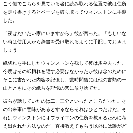
こう側でこちらを見ている者に読み取れる位置で彼は住所
を走り書きするとページを破り取ってウィンストンに手渡
した。
「夜はだいたい家にいますから」彼が言った。「もしいな
い時は使用人から辞書を受け取れるように手配しておきま
しょう」
紙切れを手にしたウィンストンを残して彼は歩み去った。
今度はその紙切れを隠す必要はなかったが彼は念のために
そこに書かれた内容を記憶し、数時間後には他の書類の一
山とともにその紙片を記憶の穴に放り捨てた。
彼らが話していたのは二、三分といったところだった。そ
の出来事に意味があるとするならそれはひとつだけだ。そ
れはウィンストンにオブライエンの住所を教えるために考
え出された方法なのだ。直接教えてもらう以外には誰がど