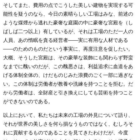
そしてまた、費用の点でこうした美しい建物を実現する可
能性を疑うのなら、今日の素晴らしい工場はみな、前述の
ような煤煙から逃れた豪奢な庭園の中に豪奢な宮殿を（し
ばしば二つ以上）有しているが、それは工場のただ一人の
人員、あの惰眠を貪る経営者――実に有用な人材である
――のためのものだという事実に、再度注意を促したい。
大概、そうした宮殿は、その豪華な装飾にも関わらず野蛮
なまでに醜いのだが、この醜悪さは、利益追求に血道をあ
げる体制全体の、けだものじみた浪費のごく一部に過ぎな
い。この体制は労働者が教養や洗練を持つことを拒む。だ
から労働者は、全財産と引き換えにしても芸術を持つこと
ができないのである。
以上において、私たちは未来の工場の外見について語り、
それが世界の美しさを何ら損なうものではなく、むしろそ
れに貢献するものであることを見てきたわけだが、今度