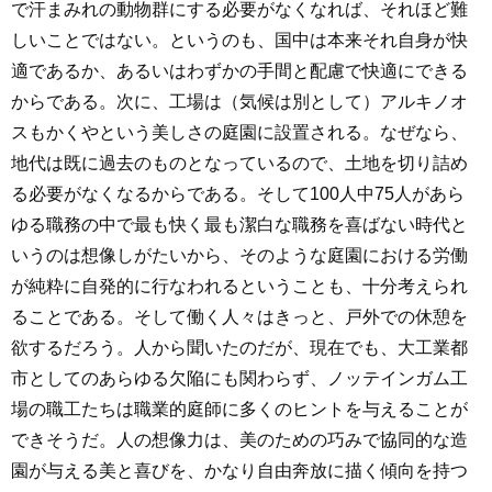
で汗まみれの動物群にする必要がなくなれば、それほど難
しいことではない。というのも、国中は本来それ自身が快
適であるか、あるいはわずかの手間と配慮で快適にできる
からである。次に、工場は（気候は別として）アルキノオ
スもかくやという美しさの庭園に設置される。なぜなら、
地代は既に過去のものとなっているので、土地を切り詰め
る必要がなくなるからである。そして100人中75人があら
ゆる職務の中で最も快く最も潔白な職務を喜ばない時代と
いうのは想像しがたいから、そのような庭園における労働
が純粋に自発的に行なわれるということも、十分考えられ
ることである。そして働く人々はきっと、戸外での休憩を
欲するだろう。人から聞いたのだが、現在でも、大工業都
市としてのあらゆる欠陥にも関わらず、ノッテインガム工
場の職工たちは職業的庭師に多くのヒントを与えることが
できそうだ。人の想像力は、美のための巧みで協同的な造
園が与える美と喜びを、かなり自由奔放に描く傾向を持つ