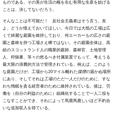
ものである。その美が生活の糧を生む有用な生産を妨げる
ことは、決してないだろう。
そんなことは不可能だ！ 反社会主義者はそう言う。友
よ、どうか憶えておいてほしい。今日では大抵の工場は広
くて綺麗な庭園を維持しており、何エーカーもの広さの庭
園と森林を持つ工場さえ稀ではない。その庭園全体は、高
給のスコットランド人の職業的庭師、森林官、土地管理
人、狩猟番、等々の然るべき付属装置でもって、考えうる
最大限の浪費的方法で管理されている。例えば、このよう
な庭園
だけが
、工場から20マイル離れた
煤煙
の届かぬ場所
にあり、そしてそれは
工場のただ一人だけ
のために、すな
わち惰眠を貪る経営者のために維持されている。彼は、労
働を（自分の利益のために）組織化することで一人二役を
こなすことができ、それによって馬鹿馬鹿しいほど不釣合
いな追加収入を得ている。