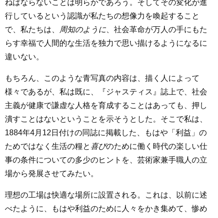
ねばならないことは明らかであろう。そしてその変化が進
行しているという認識が私たちの想像力を喚起すること
で、私たちは、
周知のように
、社会革命が万人の手にもた
らす幸福で人間的な生活を独力で思い描けるようになるに
違いない。
もちろん、このような青写真の内容は、描く人によって
様々であるが、私は既に、『ジャスティス』誌上で、社会
主義が健康で謙虚な人格を育成することはあっても、押し
潰すことはないということを示そうとした。そこで私は、
1884年4月12日付けの同誌に掲載した、もはや「利益」の
ためではなく生活の糧と
喜び
のために働く時代の楽しい仕
事の条件についての多少のヒントを、芸術家兼手職人の立
場から発展させてみたい。
理想の工場は快適な場所に設置される。これは、以前に述
べたように、もはや利益のために人々をかき集めて、惨め