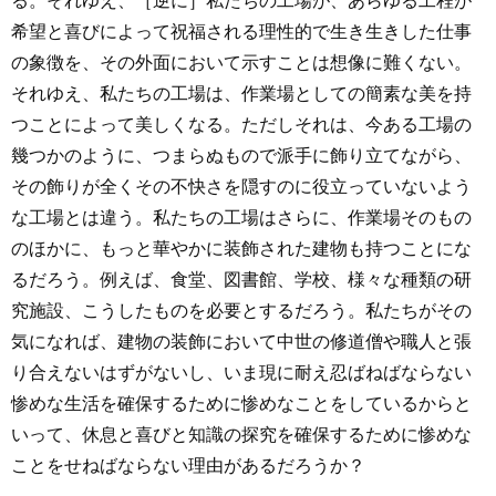
る。それゆえ、［逆に］私たちの工場が、あらゆる工程が
希望と喜びによって祝福される理性的で生き生きした仕事
の象徴を、その外面において示すことは想像に難くない。
それゆえ、私たちの工場は、作業場としての簡素な美を持
つことによって美しくなる。ただしそれは、今ある工場の
幾つかのように、つまらぬもので派手に飾り立てながら、
その飾りが全くその不快さを隠すのに役立っていないよう
な工場とは違う。私たちの工場はさらに、作業場そのもの
のほかに、もっと華やかに装飾された建物も持つことにな
るだろう。例えば、食堂、図書館、学校、様々な種類の研
究施設、こうしたものを必要とするだろう。私たちがその
気になれば、建物の装飾において中世の修道僧や職人と張
り合えないはずがないし、いま現に耐え忍ばねばならない
惨めな生活を確保するために惨めなことをしているからと
いって、休息と喜びと知識の探究を確保するために惨めな
ことをせねばならない理由があるだろうか？