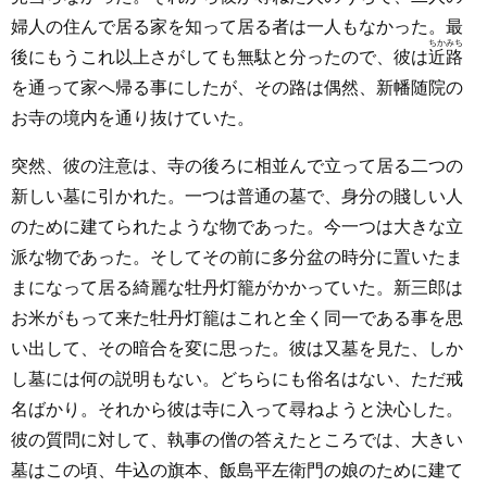
婦人の住んで居る家を知って居る者は一人もなかった。最
ちかみち
後にもうこれ以上さがしても無駄と分ったので、彼は
近路
を通って家へ帰る事にしたが、その路は偶然、新幡随院の
お寺の境内を通り抜けていた。
突然、彼の注意は、寺の後ろに相並んで立って居る二つの
新しい墓に引かれた。一つは普通の墓で、身分の賤しい人
のために建てられたような物であった。今一つは大きな立
派な物であった。そしてその前に多分盆の時分に置いたま
まになって居る綺麗な牡丹灯籠がかかっていた。新三郎は
お米がもって来た牡丹灯籠はこれと全く同一である事を思
い出して、その暗合を変に思った。彼は又墓を見た、しか
し墓には何の説明もない。どちらにも俗名はない、ただ戒
名ばかり。それから彼は寺に入って尋ねようと決心した。
彼の質問に対して、執事の僧の答えたところでは、大きい
墓はこの頃、牛込の旗本、飯島平左衛門の娘のために建て