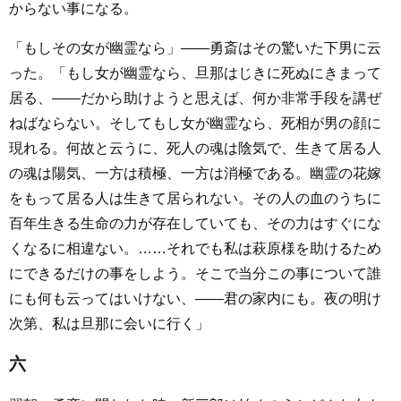
からない事になる。
「もしその女が幽霊なら」――勇斎はその驚いた下男に云
った。「もし女が幽霊なら、旦那はじきに死ぬにきまって
居る、――だから助けようと思えば、何か非常手段を講ぜ
ねばならない。そしてもし女が幽霊なら、死相が男の顔に
現れる。何故と云うに、死人の魂は陰気で、生きて居る人
の魂は陽気、一方は積極、一方は消極である。幽霊の花嫁
をもって居る人は生きて居られない。その人の血のうちに
百年生きる生命の力が存在していても、その力はすぐにな
くなるに相違ない。……それでも私は萩原様を助けるため
にできるだけの事をしよう。そこで当分この事について誰
にも何も云ってはいけない、――君の家内にも。夜の明け
次第、私は旦那に会いに行く」
六