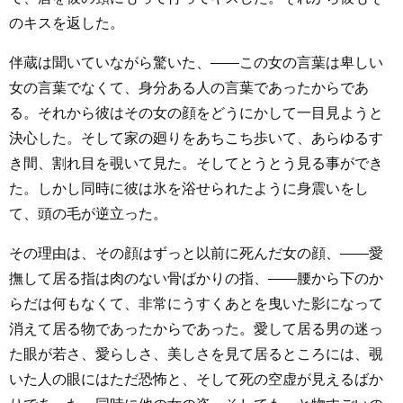
のキスを返した。
伴蔵は聞いていながら驚いた、――この女の言葉は卑しい
女の言葉でなくて、身分ある人の言葉であったからであ
る。それから彼はその女の顔をどうにかして一目見ようと
決心した。そして家の廻りをあちこち歩いて、あらゆるす
き間、割れ目を覗いて見た。そしてとうとう見る事ができ
た。しかし同時に彼は氷を浴せられたように身震いをし
て、頭の毛が逆立った。
その理由は、その顔はずっと以前に死んだ女の顔、――愛
撫して居る指は肉のない骨ばかりの指、――腰から下のか
らだは何もなくて、非常にうすくあとを曳いた影になって
消えて居る物であったからであった。愛して居る男の迷っ
た眼が若さ、愛らしさ、美しさを見て居るところには、覗
いた人の眼にはただ恐怖と、そして死の空虚が見えるばか