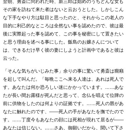
翌朝、勇斎に問われた時、新三郎は始めのうちどんな女も
その家を訪ねて来た者はないと云おうとした。しかしこん
な下手なやり方は駄目と思ったのと、それからこの老人の
目的に利己的なところは全然ない事を認めたので、彼は最
後に実際起った事を認めて、この事を秘密にして置きたい
と思う理由を述べる事にした。飯島のお嬢さんについて
は、できるだけ早く彼の妻にしようと計画中であると彼は
云った。
「そんな気ちがいじみた事」余りの事に驚いて勇斎は癇癪
を起して叫んだ。「毎晩ここへ来る人達は、あれは死人で
す。あなたは何か恐ろしい迷にかかっています。……あな
たが長い間お露様が死んだと思って、念仏を唱えて位牌の
前に供物をしたのは何よりの証拠です。……死人の唇があ
なたに触れたのです、――死人の手があなたを撫でたので
す。……丁度今もあなたの顔には死相が現れて居るが――
あなたは信じない。……さあ、御願いだから、聞いて下さ