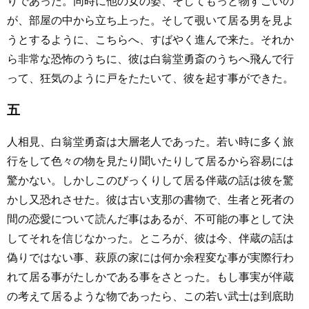
りであった。同時に他の女の姿、そしてもっと物すごいの
が、部屋の中から立ち上った。そして覗いて居る男を見よ
うとするように、こちらへ、すばやく進んで来た。それか
ら非常な恐怖のうちに、彼は白翁堂勇斎のうちへ飛んで行
って、狂気のように戸をたたいて、彼を起す事ができた。
五
人相見、白翁堂勇斎は大層老人であった。若い時に多く旅
行をして色々の物を見たり聞いたりして居るから容易には
驚かない。しかしこのびっくりして居る伴蔵の話は彼を驚
かし又恐れさせた。彼は古い支那の書物で、生者と死者の
間の恋愛について読んだ事はあるが、不可能の事として決
してそれを信じなかった。ところが、彼は今、伴蔵の話は
偽りではない事、萩原の家には何か余程変な事が実際行わ
れて居る事がたしかである事をさとった。もし事実が伴蔵
の考えて居るような物であったら、この若い武士は到底助