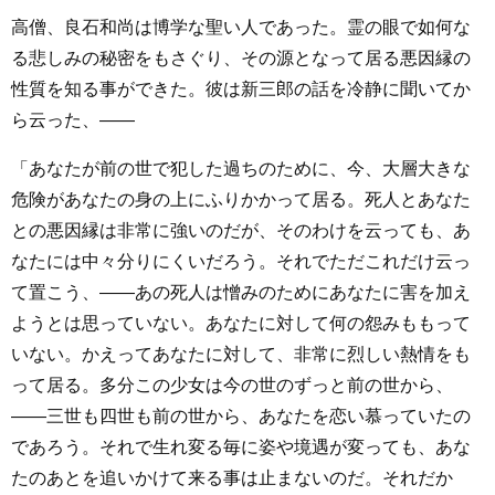
高僧、良石和尚は博学な聖い人であった。霊の眼で如何な
る悲しみの秘密をもさぐり、その源となって居る悪因縁の
性質を知る事ができた。彼は新三郎の話を冷静に聞いてか
ら云った、――
「あなたが前の世で犯した過ちのために、今、大層大きな
危険があなたの身の上にふりかかって居る。死人とあなた
との悪因縁は非常に強いのだが、そのわけを云っても、あ
なたには中々分りにくいだろう。それでただこれだけ云っ
て置こう、――あの死人は憎みのためにあなたに害を加え
ようとは思っていない。あなたに対して何の怨みももって
いない。かえってあなたに対して、非常に烈しい熱情をも
って居る。多分この少女は今の世のずっと前の世から、
――三世も四世も前の世から、あなたを恋い慕っていたの
であろう。それで生れ変る毎に姿や境遇が変っても、あな
たのあとを追いかけて来る事は止まないのだ。それだか