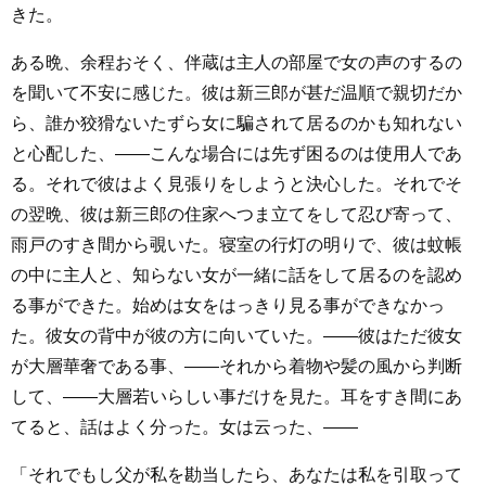
きた。
ある晩、余程おそく、伴蔵は主人の部屋で女の声のするの
を聞いて不安に感じた。彼は新三郎が甚だ温順で親切だか
ら、誰か狡猾ないたずら女に騙されて居るのかも知れない
と心配した、――こんな場合には先ず困るのは使用人であ
る。それで彼はよく見張りをしようと決心した。それでそ
の翌晩、彼は新三郎の住家へつま立てをして忍び寄って、
雨戸のすき間から覗いた。寝室の行灯の明りで、彼は蚊帳
の中に主人と、知らない女が一緒に話をして居るのを認め
る事ができた。始めは女をはっきり見る事ができなかっ
た。彼女の背中が彼の方に向いていた。――彼はただ彼女
が大層華奢である事、――それから着物や髪の風から判断
して、――大層若いらしい事だけを見た。耳をすき間にあ
てると、話はよく分った。女は云った、――
「それでもし父が私を勘当したら、あなたは私を引取って