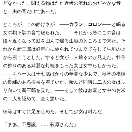
どなかった。聞える物はただ近傍の流れのおだやかな音
と、虫の音だけであった。
ところが、この静けさが、――
カラン
、
コロン
――と鳴る
女の駒下駄の音で破られた、――それから急にこの音は
段々近くなって庭を囲んで居る生垣のところまで来た。そ
れから新三郎は好奇心に駆られてつま立てをして生垣の上
から覗こうとした。すると女が二人通るのが見えた。牡丹
の飾りのある綺麗な灯籠をもった女は女中らしかった、
きゃしゃ
――もう一人は十七歳ばかりの
華奢
な少女で、秋草の模様
ぬい
の
刺繍
のある振袖を着ていた。殆んど同時に二人の女はふ
り向いて新三郎を見た、――そして彼はお露と女中のお米
の二人を認めて、全く驚いた。
彼等はすぐに足を止めた。そして少女は叫んだ、――
「まあ、不思議。……萩原さんだ」