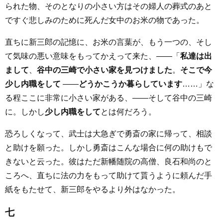
られた物、そのとなりの小さい方はその婦人の葬式のあと
ですぐ悲しみのために死んだ女中のお米の物であった。
直ちに新三郎の記憶に、お米の言葉が、もう一つの、そし
て気味の悪い意味をもってかえって来た、――「
私達は出
まして
、
谷中の三崎で小さい家を見つけました
。
そこで今
少し内職をして
――
どうかこうか暮らしています
……」な
る程ここに非常に小さい家がある、――そして谷中の三崎
に。しかし
少し内職をして
とは何だろう。
恐ろしくなって、武士は大急ぎで勇斎の家に帰って、相談
と助けを願った。しかし勇斎はこんな場合に何の助けもで
きないと云った。彼はただ新幡随院の高僧、良石和尚のと
ころへ、直ちに法の力をもって助けて貰うように頼んだ手
紙をもたせて、新三郎をやるより外はなかった。
七