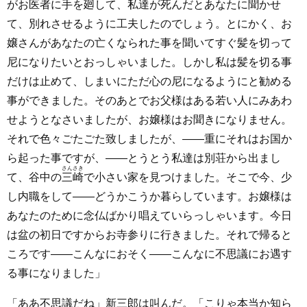
がお医者に手を廻して、私達が死んだとあなたに聞かせ
て、別れさせるように工夫したのでしょう。とにかく、お
嬢さんがあなたの亡くなられた事を聞いてすぐ髪を切って
尼になりたいとおっしゃいました。しかし私は髪を切る事
だけは止めて、しまいにただ心の尼になるようにと勧める
事ができました。そのあとでお父様はある若い人にみあわ
せようとなさいましたが、お嬢様はお聞きになりません。
それで色々ごたごた致しましたが、――重にそれはお国か
ら起った事ですが、――とうとう私達は別荘から出まし
さんさき
て、谷中の
三崎
で小さい家を見つけました。そこで今、少
し内職をして――どうかこうか暮らしています。お嬢様は
あなたのために念仏ばかり唱えていらっしゃいます。今日
は盆の初日ですからお寺参りに行きました。それで帰ると
ころです――こんなにおそく――こんなに不思議にお遇す
る事になりました」
「ああ不思議だね」新三郎は叫んだ。「こりゃ本当か知ら