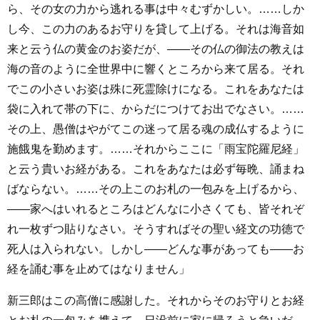
ら、その女の力から逃れる事は中々むずかしい。……しか
し今、この力のあるお守りを貸して上げる。それは海音如
来と云う仏の黄金のお姿だが、――その仏の御法の教えは
海の音のように全世界中に響くところから来て居る。それ
でこの小さいお姿は殊に死霊除けになる。これをあなたは
袋に入れて帯の下に、からだにつけてお出でなさい。……
その上、愚僧はやがてこの迷って居る魂の成仏するように
施餓鬼を勤めます。……それからここに「雨宝陀羅尼経」
と云う貴いお経がある。これをあなたは必ず毎晩、誦まね
ばならない。……その上このお札の一包みを上げるから、
――家へはいれるところはどんなに小さくても、皆それぞ
れ一枚ずつ貼りなさい。そうすればその聖い経文の功徳で
死人は入られない。しかし――どんな事があっても――お
経を誦む事を止めてはなりません」
新三郎はこの高僧に感謝した。それからそのお守りとお経