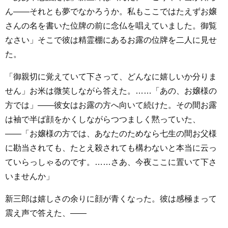
ん――それとも夢でなかろうか。私もここではたえずお嬢
さんの名を書いた位牌の前に念仏を唱えていました。御覧
なさい」そこで彼は精霊棚にあるお露の位牌を二人に見せ
た。
「御親切に覚えていて下さって、どんなに嬉しいか分りま
せん」お米は微笑しながら答えた。……「あの、お嬢様の
方では」――彼女はお露の方へ向いて続けた。その間お露
は袖で半ば顔をかくしながらつつましく黙っていた、
――「お嬢様の方では、あなたのためなら七生の間お父様
に勘当されても、たとえ殺されても構わないと本当に云っ
ていらっしゃるのです。……さあ、今夜ここに置いて下さ
いませんか」
新三郎は嬉しさの余りに顔が青くなった。彼は感極まって
震え声で答えた、――