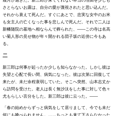
幾月か過ぎた。新三郎が来てくれない本当の理由を少しも
さとらないお露は、自分の愛が蔑視されたと思い込んだ。
それから衰えて死んだ。すぐにあとで、忠実な女中のお米
も女主人の亡くなった事を悲しんで死んだ。それで二人は
新幡随院の墓地へ相ならんで葬られた、――この寺は名高
い菊人形の見せ物が年々開かれる団子坂の近傍に今もあ
る。
二
新三郎は何事が起ったか少しも知らなかった。しかし彼は
失望と心配で長い間、病気になった。彼は次第に回復して
来たが、未だ余程衰弱していた。そこへ突然、山本志丈か
ら訪問を受けた。老人は長く無沙汰をした事に対して色々
尤もらしい言分をした。新三郎は彼に云った。――
「春の始めからずっと病気をして居りまして、今でも未だ
何にも喰べられません。……ちっとも来て下さらなかった