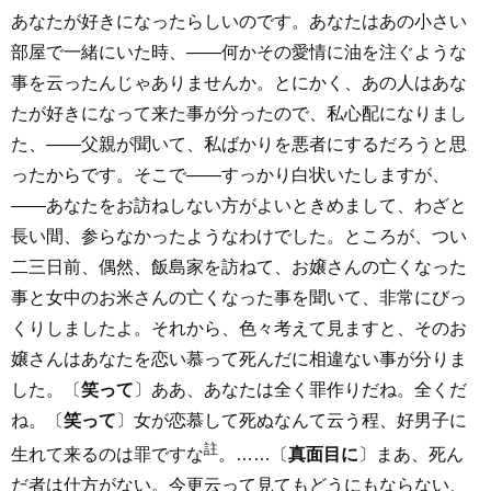
あなたが好きになったらしいのです。あなたはあの小さい
部屋で一緒にいた時、――何かその愛情に油を注ぐような
事を云ったんじゃありませんか。とにかく、あの人はあな
たが好きになって来た事が分ったので、私心配になりまし
た、――父親が聞いて、私ばかりを悪者にするだろうと思
ったからです。そこで――すっかり白状いたしますが、
――あなたをお訪ねしない方がよいときめまして、わざと
長い間、参らなかったようなわけでした。ところが、つい
二三日前、偶然、飯島家を訪ねて、お嬢さんの亡くなった
事と女中のお米さんの亡くなった事を聞いて、非常にびっ
くりしましたよ。それから、色々考えて見ますと、そのお
嬢さんはあなたを恋い慕って死んだに相違ない事が分りま
した。〔
笑って
〕ああ、あなたは全く罪作りだね。全くだ
ね。〔
笑って
〕女が恋慕して死ぬなんて云う程、好男子に
註
生れて来るのは罪ですな
。……〔
真面目に
〕まあ、死ん
だ者は仕方がない。今更云って見てもどうにもならない、