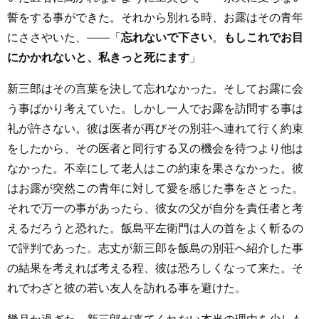
誓をする事ができた。それから別れる時、お露はその青年
にささやいた、――「
忘れないで下さい
。
もしこれでお目
にかかれないと、私きっと死にます
」
新三郎はその言葉を決して忘れなかった。そしてお露に会
う事ばかり考えていた。しかし一人でお露を訪問する事は
礼が許さない。彼は医者が再びその別荘へ連れて行く約束
をしたから、その医者と同行する又の機会を待つより他は
なかった。不幸にして老人はこの約束を果さなかった。彼
はお露が突然この青年に対して愛を感じた事をさとった。
それで万一の事があったら、彼女の父が自分を責任者と考
えるだろうと恐れた。飯島平左衛門は人の首をよく斬るの
で評判であった。志丈が新三郎を飯島の別荘へ紹介した事
の結果を考えれば考える程、彼は恐ろしくなって来た。そ
れでわざと彼の若い友人を訪れる事を避けた。