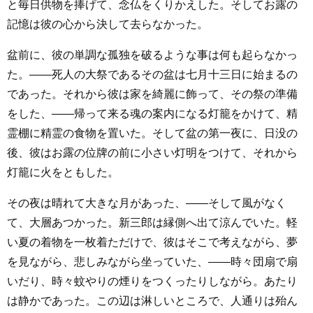
と毎日供物を捧げて、念仏をくりかえした。そしてお露の
記憶は彼の心から決して去らなかった。
盆前に、彼の単調な孤独を破るような事は何も起らなかっ
た。――死人の大祭であるその盆は七月十三日に始まるの
であった。それから彼は家を綺麗に飾って、その祭の準備
をした、――帰って来る魂の案内になる灯籠をかけて、精
霊棚に精霊の食物を置いた。そして盆の第一夜に、日没の
後、彼はお露の位牌の前に小さい灯明をつけて、それから
灯籠に火をともした。
その夜は晴れて大きな月があった、――そして風がなく
て、大層あつかった。新三郎は縁側へ出て涼んでいた。軽
い夏の着物を一枚着ただけで、彼はそこで考えながら、夢
を見ながら、悲しみながら坐っていた、――時々団扇で扇
いだり、時々蚊やりの煙りをつくったりしながら。あたり
は静かであった。この辺は淋しいところで、人通りは殆ん