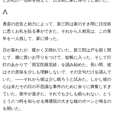
とお札の一包みを携えて、日没前に家に帰ろうと急いだ。
八
勇斎の忠告と助力によって、新三郎は家のすき間に日没前
に悉くお札を貼る事ができた。それから人相見は、この青
年を一人残して、家に帰った。
日が暮れたが、暖かく又晴れていた。新三郎は戸を固く閉
じて、腰に貴いお守りをつけて、蚊帳に入った。そして行
灯のあかりで「雨宝陀羅尼経」を誦み始めた。長い間、彼
はその意味を少しも理解しないで、その文句だけを誦んで
いた、――それから彼は少し眠ろうと試みた。しかし彼の
心は未だその日の不思議な事件のために余りに興奮しすぎ
ていた。夜中が過ぎた。それでも少しも眠られない。とう
とう八つ時を知らせる傳通院の大きな鐘のボーンと鳴るの
を聞いた。