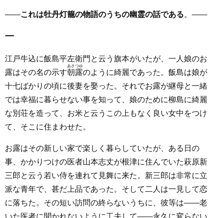
――
これは牡丹灯籠の物語のうちの幽霊の話である
。――
一
江戸牛込に飯島平左衛門と云う旗本がいたが、一人娘のお
あさつゆ
露はその名の示す
朝露
のように綺麗であった。飯島は娘が
十七ばかりの頃に後妻を娶った。それでお露が継母と一緒
では幸福に暮らせない事を知って、娘のために柳島に綺麗
な別荘を造って、お米と云うこの上もなく良い女中をつけ
て、そこに住まわせた。
お露はその新しい家で楽しく暮らしていたが、ある日の
事、かかりつけの医者山本志丈が根津に住んでいた萩原新
三郎と云う若い侍を連れて見舞に来た。新三郎は非常に立
派な青年で、甚だ上品であった。そして二人は一見して恋
に落ちた。その短い訪問の終らないうちに、彼等は――老
いた医者に聞かれないように工夫して――永久に変らない