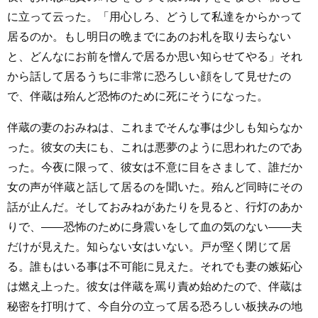
に立って云った。「用心しろ、どうして私達をからかって
居るのか。もし明日の晩までにあのお札を取り去らない
と、どんなにお前を憎んで居るか思い知らせてやる」それ
から話して居るうちに非常に恐ろしい顔をして見せたの
で、伴蔵は殆んど恐怖のために死にそうになった。
伴蔵の妻のおみねは、これまでそんな事は少しも知らなか
った。彼女の夫にも、これは悪夢のように思われたのであ
った。今夜に限って、彼女は不意に目をさまして、誰だか
女の声が伴蔵と話して居るのを聞いた。殆んど同時にその
話が止んだ。そしておみねがあたりを見ると、行灯のあか
りで、――恐怖のために身震いをして血の気のない――夫
だけが見えた。知らない女はいない。戸が堅く閉じて居
る。誰もはいる事は不可能に見えた。それでも妻の嫉妬心
は燃え上った。彼女は伴蔵を罵り責め始めたので、伴蔵は
秘密を打明けて、今自分の立って居る恐ろしい板挟みの地