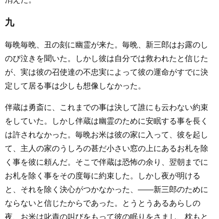
九
毎晩毎晩、丑の刻に幽霊が来た。毎晩、新三郎はお露のし
のび泣きを聞いた。しかし彼は自分では救われたと信じた
が、実は彼の召使達の不忠実によって彼の運命がすでに決
定して居る事は少しも想像しなかった。
伴蔵は勇斎に、これまでの事は決して誰にも云わない約束
をしていた。しかし伴蔵は幽霊のために安眠する事を長く
は許されなかった。毎晩お米は彼の家に入って、彼を起し
て、主人の家のうしろの甚だ小さい窓の上にあるお札を除
く事を彼に頼んだ。そこで伴蔵は恐怖の余り、翌朝までに
お札を除く事をその度毎に約束した。しかし夜が明ける
と、それを除く決心がつかなかった、――新三郎のために
ならないと信じたからであった。とうとうあるあらしの
夜、お米は叱責の叫びをもって彼の眠りをさまし、枕もと