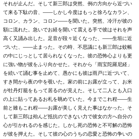
それが止んだ。そして新三郎は突然、例の方向から近づい
て来る下駄の音、――しかし今度はもっと徐ろなカラン、
コロン、カラン、コロン――を聞いた。突然、冷汗が彼の
額に流れた。急いでお経を開いて震える手で彼はそれを声
高く又誦み出した。足音が段々近くなった、――生垣に近
づいた、――止まった。その時、不思議にも新三郎は蚊帳
の中にじっとして居られなくなった。彼の恐怖心よりも更
に強い物が彼をふり向かせた。それから「雨宝陀羅尼経」
を続いて誦む事を止めて、愚かにも彼は雨戸に近づいて、
すき間から夜の中を覗いた。家の前にお露が立って、お米
が牡丹灯籠をもって居るのが見えた。そして二人とも入口
の上に貼ってあるお札を眺めていた。今までこれ程――生
前と雖もこれ程――お露が美しく見えた事はなかった。そ
して新三郎は殆んど抵抗のできない力で彼女の方へ自分の
心が引かれるのを感じた。しかし死の恐怖と不可解の恐怖
が彼を押えた。そして彼の心のうちの恋愛と恐怖の争いの