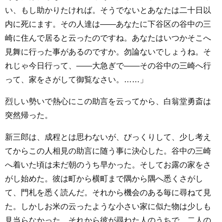
い、もし助かりたければ。そうでないとあなたは二十日以
内に死にます。その人達は――あなたに下谷区の谷中の三
崎に住んで居ると云ったのですね。あなたはいつかそこへ
見舞に行った事があるのですか。勿論ないでしょうね。そ
れじゃ今日行って、――大急ぎで――その谷中の三崎へ行
って、家をさがして御覧なさい。……」
烈しい勢いで熱心にこの助言を云ってから、白翁堂勇斎は
突然帰った。
新三郎は、成程とは思わないが、びっくりして、少し考え
てからこの人相見の助言に随う事に決心した。谷中の三崎
へ着いた頃は未だ朝のうち早かった。そしてお露の家をさ
がし始めた。彼は町から横町まで隅から隅へ悉くさがし
て、門札を悉く読んだ。それから機会のある毎に尋ねて見
た。しかしお米の云ったような小さい家に似た物は少しも
見当らなかった。それから彼が尋ねた人のうちで、二人の