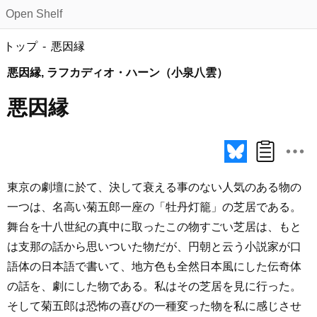
Open Shelf
トップ
悪因縁
悪因縁, ラフカディオ・ハーン（小泉八雲）
悪因縁
東京の劇壇に於て、決して衰える事のない人気のある物の
一つは、名高い菊五郎一座の「牡丹灯籠」の芝居である。
舞台を十八世紀の真中に取ったこの物すごい芝居は、もと
は支那の話から思いついた物だが、円朝と云う小説家が口
語体の日本語で書いて、地方色も全然日本風にした伝奇体
の話を、劇にした物である。私はその芝居を見に行った。
そして菊五郎は恐怖の喜びの一種変った物を私に感じさせ