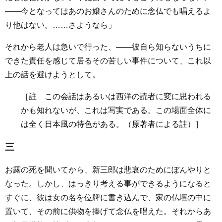
――今となってはあのお嬢さんのために念仏でも唱えるよ
り他はない。……さようなら」
それから老人は急いで行った、――彼自ら知らないうちに
できた責任を感じて居るその苦しい事件について、これ以
上の話を避けようとして。
［註 この会話はあるいは西洋の読者に変に思われる
かも知れないが、これは写実である。この場面全体に
は全く日本風の特色がある。（原著者による註）］
三
お露の死を聞いてから、新三郎は悲哀のためにぼんやりと
なった。しかし、はっきり考える事ができるようになると
すぐに、彼は女の名を位牌に書き込んで、家の仏壇の中に
置いて、その前に供物を捧げて念仏を唱えた。それからあ