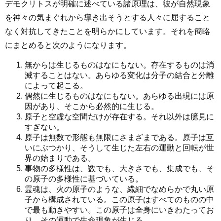
デモクリトスが明確に述べている諸原理は、彼が自然現象
を神々の気まぐれから導き出そうとする人々に屈すること
なく対抗してきたことを明らかにしています。それを簡略
にまとめると次のようになります。
無からは生じるものはなにもない。存在するものは消
滅することはない。あらゆる変化は分子の結合と分離
によって起こる。
偶然に生じるものはなにもない。あらゆる出現には原
因があり、そこから必然的に生じる。
原子と空虚な空間だけが存在する。それ以外は臆見に
すぎない。
原子は無数で形態も無限にさまざまである。原子は互
いにぶつかり、そうして生じた左右の運動と回転が世
界の始まりである。
事物の多様性は、数でも、大きさでも、集成でも、そ
の原子の多様性に基づいている。
霊魂は、火の原子のような、繊細でなめらかで丸い原
子から構成されている。この原子はすべてのものの中
で最も動きやすい。この原子は全身にいきわたってお
り、その運動で生命現象が生じる。