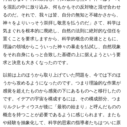
を混乱の中に放り込み、何もかもその反対物と混ぜ合わせ
るのだ。それで、我々は皆、自分の無知と不確かさから、
神々をよりいっそう崇拝し敬意を払うのだ」さて、科学は
気まぐれを根本的に廃絶し、自然の法則に絶対的な信任を
置くことを要求しますから、科学的概念の発達とともに、
理論の領域からこういった神々の暴走を払拭し、自然現象
をそれ自身にもっと合致した基礎の上に据えようという要
求と決意も大きくなったのです。
以前は上のほうから取り上げていた問題を、今では下のほ
うから攻めるようになったのです。つまり理論的な作業が
感覚を超えたものから感覚の下にあるものへと移行したの
です。イデアの宇宙を構成するには、その構成部分、つま
りルクレティウスが後に「最初の始まり」と呼んだものの
概念を持つことが必要であるように感じられます。またも
や経験を抽象化して、科学的思索の指導者たちはついに原