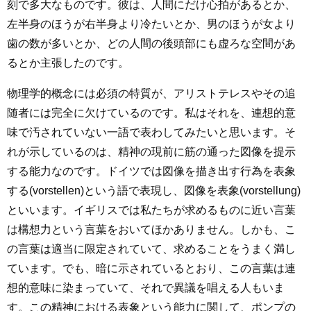
刻で多大なものです。彼は、人間にだけ心拍があるとか、
左半身のほうが右半身より冷たいとか、男のほうが女より
歯の数が多いとか、どの人間の後頭部にも虚ろな空間があ
るとか主張したのです。
物理学的概念には必須の特質が、アリストテレスやその追
随者には完全に欠けているのです。私はそれを、連想的意
味で汚されていない一語で表わしてみたいと思います。そ
れが示しているのは、精神の現前に筋の通った図像を提示
する能力なのです。ドイツでは図像を描き出す行為を表象
する(vorstellen)という語で表現し、図像を表象(vorstellung)
といいます。イギリスでは私たちが求めるものに近い言葉
は構想力という言葉をおいてほかありません。しかも、こ
の言葉は適当に限定されていて、求めることをうまく満し
ています。でも、暗に示されているとおり、この言葉は連
想的意味に染まっていて、それで異議を唱える人もいま
す。この精神における表象という能力に関して、ポンプの