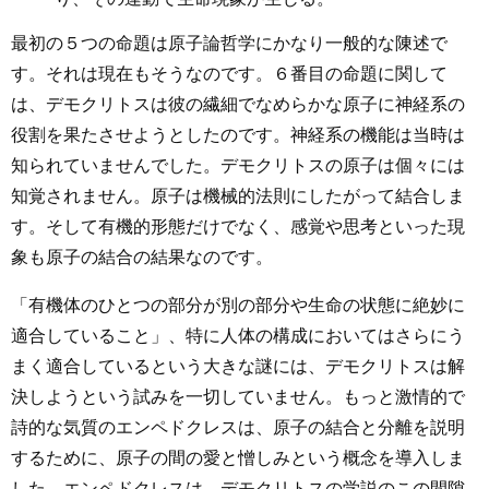
最初の５つの命題は原子論哲学にかなり一般的な陳述で
す。それは現在もそうなのです。６番目の命題に関して
は、デモクリトスは彼の繊細でなめらかな原子に神経系の
役割を果たさせようとしたのです。神経系の機能は当時は
知られていませんでした。デモクリトスの原子は個々には
知覚されません。原子は機械的法則にしたがって結合しま
す。そして有機的形態だけでなく、感覚や思考といった現
象も原子の結合の結果なのです。
「有機体のひとつの部分が別の部分や生命の状態に絶妙に
適合していること」、特に人体の構成においてはさらにう
まく適合しているという大きな謎には、デモクリトスは解
決しようという試みを一切していません。もっと激情的で
詩的な気質のエンペドクレスは、原子の結合と分離を説明
するために、原子の間の愛と憎しみという概念を導入しま
した。エンペドクレスは、デモクリトスの学説のこの間隙