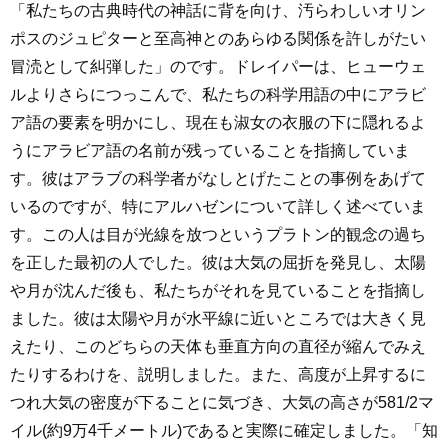
「私たちの古典時代の神話に背を向け、汚らわしいオリン
ポスのジュピターと至高神とのあらゆる関係を許しがたい
冒涜として糾弾した」のです。ドレイパーは、ヒューウェ
ルよりさらにつっこんで、私たちの科学用語の中にアラビ
ア語の要素を明かにし、現在も淑女の衣服の下に隠れるよ
うにアラビア語の名前が残っていることを指摘していま
す。彼はアラブの科学者がなしとげたことの事例をあげて
いるのですが、特にアルハゼンについて詳しく述べていま
す。この人は目が光線を放つというプラトン的観念の過ち
を正した最初の人でした。彼は大気の屈折を発見し、太陽
や月が沈んだ後も、私たちがそれを見ていることを指摘し
ました。彼は太陽や月が水平線に近いところでは大きく見
えたり、このどちらの天体も垂直方向の直径が縮んでみえ
たりするわけを、説明しました。また、高度が上昇するに
つれ大気の密度が下ることに気づき、大気の高さが581/2マ
イル(約9万4千メートル)であると実際に確定しました。「知