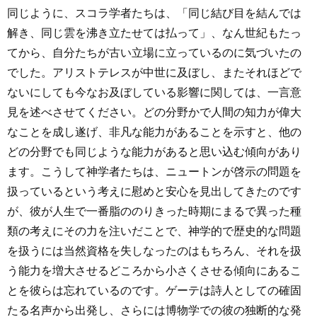
同じように、スコラ学者たちは、「同じ結び目を結んでは
解き、同じ雲を沸き立たせては払って」、なん世紀もたっ
てから、自分たちが古い立場に立っているのに気づいたの
でした。アリストテレスが中世に及ぼし、またそれほどで
ないにしても今なお及ぼしている影響に関しては、一言意
見を述べさせてください。どの分野かで人間の知力が偉大
なことを成し遂げ、非凡な能力があることを示すと、他の
どの分野でも同じような能力があると思い込む傾向があり
ます。こうして神学者たちは、ニュートンが啓示の問題を
扱っているという考えに慰めと安心を見出してきたのです
が、彼が人生で一番脂ののりきった時期にまるで異った種
類の考えにその力を注いだことで、神学的で歴史的な問題
を扱うには当然資格を失しなったのはもちろん、それを扱
う能力を増大させるどころから小さくさせる傾向にあるこ
とを彼らは忘れているのです。ゲーテは詩人としての確固
たる名声から出発し、さらには博物学での彼の独断的な発