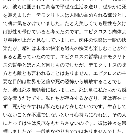
め、彼らに囲まれて高潔で平穏な生活を送り、穏やかに死
を迎えました。デモクリトスは人間の高められる部分とし
て魂に気をかけていました。たとえ美しくても理性を欠け
ば獣性を帯びていると考えたのです。エピクロスも肉体よ
り精神が上だと見なしていました。肉体の快楽は一瞬の快
楽だが、精神は未来の快楽も過去の快楽も楽しむことがで
きると思っていたのです。エピクロスの哲学はデモクリト
スの哲学とほとんど同じものでしたが、デモクリトスの味
方とも敵とも言われることはありません。エピクロスの主
要な目的は世界を迷信や死の恐怖から解放することでし
た。彼は死を無頓着に扱いました。死は単に私たちから感
覚を奪うだけです。私たちが存在するかぎり、死は存在せ
ず、死が存在すれば私たちは存在しないのです。生存して
いないことが不運ではないという心持ちになれば、その人
にとっては生は災厄をもたらさないのです。彼は神々を崇
拝しましたが、一般的なやり方でではありませんでした。