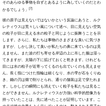
そのあらゆる事物を自ずとあるように為していくのだとわ
[7]
かるでしょう」
彼の原子は見えないではないかという反論にあうと、ルク
レティウスは荒々しい嵐について述べ、目に見えない空気
の粒子が目に見える水の粒子と同じように振舞うことを示
します。さらに、私たちは事物のさまざまな臭いに気づき
ますが、しかし決して臭いが私たちの鼻に来ているのは見
えません。また波の打ち寄せる岸辺の上に吊した服は湿っ
てきますが、太陽の下に拡げておくと乾きます。けれども
目には水の粒子が近寄ってくるのも出ていくのも見えませ
ん。長く指につけた指輪は細くなり、水の雫が石をくりぬ
き、鋤の刃は畑で削りとられ、通りの舗装は足で穿たれま
す。しかしどの瞬間にも消えていく粒子を私たちは見るこ
とができません。ルクレティウスが力強い科学的想像力を
持っていたことは、先に述べたことが証明しています。こ