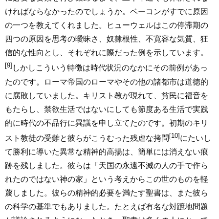
ければならなかったのでしょうか。ベーコンがすでに原因
の一つを教えてくれました。ヒューウェルはこの停滞期の
四つの原因を思考の曖昧さ、奴隷根性、不寛容な気質、狂
信的な性向とし、それぞれに際だった例を示しています。
[9]
しかしこういう特徴は時代状況のなかにその前例があっ
たのです。ローマ帝国のローマやその他の諸都市は道徳的
に腐敗していました。キリスト教が現れて、貧民に福音を
もたらし、禁欲生活ではないにしても節度ある生活で実践
的に時代の不品行に異議を申し立てたのです。初期のキリ
[10]
スト教徒の受難と彼らがこうむった残虐な拷問
にたいし
て勝利に導いた異常な精神的高揚は、簡単には消えない痕
跡を残しました。彼らは「天国の永遠不滅の人の手で作ら
れたのではない神の家」という考えからこの世のものを軽
蔑しました。彼らの精神的必要を満たす聖書は、また彼ら
の科学の基準でもありました。たとえば有名な対蹠地問題