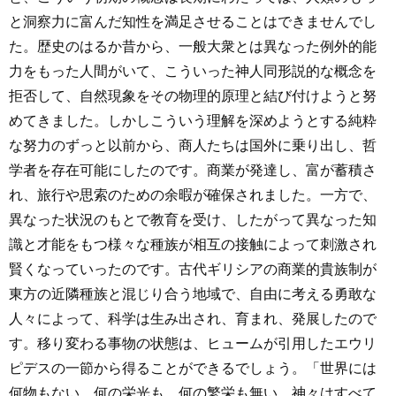
と洞察力に富んだ知性を満足させることはできませんでし
た。歴史のはるか昔から、一般大衆とは異なった例外的能
力をもった人間がいて、こういった神人同形説的な概念を
拒否して、自然現象をその物理的原理と結び付けようと努
めてきました。しかしこういう理解を深めようとする純粋
な努力のずっと以前から、商人たちは国外に乗り出し、哲
学者を存在可能にしたのです。商業が発達し、富が蓄積さ
れ、旅行や思索のための余暇が確保されました。一方で、
異なった状況のもとで教育を受け、したがって異なった知
識と才能をもつ様々な種族が相互の接触によって刺激され
賢くなっていったのです。古代ギリシアの商業的貴族制が
東方の近隣種族と混じり合う地域で、自由に考える勇敢な
人々によって、科学は生み出され、育まれ、発展したので
す。移り変わる事物の状態は、ヒュームが引用したエウリ
ピデスの一節から得ることができるでしょう。「世界には
何物もない。何の栄光も、何の繁栄も無い。神々はすべて