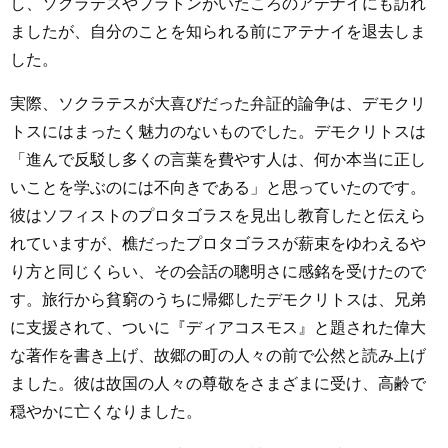
し、ソクラテスやプラトンがいたころのアテナイにも訪れ
ましたが、自分のことを知られる前にアテナイを退去しま
した。
実際、ソクラテスが大喜びだった弁証的論争は、デモクリ
トスにはまったく魅力のないものでした。デモクリトスは
「進んで反駁し多くの言葉を費やす人は、何か本当に正し
いことを学ぶのには不向きである」と思っていたのです。
彼はソフィストのプロタゴラスを見出し教育したと伝えら
れていますが、樵だったプロタゴラスが薪束をゆわえるや
り方と同じくらい、その会話の聰明さに感銘を受けたので
す。旅行から貧窮のうちに帰郷したデモクリトスは、兄弟
に支援されて、ついに『ディアコスモス』と題された偉大
な著作を書き上げ、故郷の町の人々の前で公然と読み上げ
ました。彼は故国の人々の尊敬をさまざまに受け、高齢で
穏やかに亡くなりました。