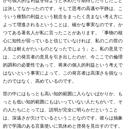
から個人的な利益を得ようと求めたり期待したりしたこと
は決してなかったのです。そして思考の高邁や平静は、こ
ういう種類の利益という観念をまったく含まない考え方に
よって増進されるということは、確かな事実なのです。か
つてある著名人が私に言ったことがあります。「事物の核
心に知性が宿っていると信じていなければ、私のこの世の
人生は耐えがたいものとなったでしょう」と。私の意見で
は、この発言者の意見を引き出したのが、今ここでの倫理
的調和の必要性であって、将来の個人的利益という考えで
はないという事実によって、この発言者は高潔さを損なっ
たのではなく、高めているのです。
世の中にはもっとも高い知的範囲に入らないばかりか、も
っとも低い知的範囲にもはいっていない人たちがいて、そ
の人たちにとっては、説明が完全に明らかだということ
は、深遠さが欠けているということなのです。彼らは抽象
的で学識のある言葉使いに気休めと啓発を見出すのです。