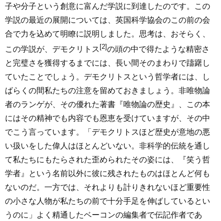
子や分子という創意に富んだ学説に到達したのです。この
学説の最近の展開については、英国科学協会のこの前の会
合で力を込めて明瞭に説明しました。思考は、おそらく、
[2]
この学説が、デモクリトス
の頭の中で得たような精密さ
と完璧さを獲得するまでには、長い間そのまわりで躊躇し
ていたことでしょう。デモクリトスという哲学者には、し
ばらくの間私たちの注意を留めておきましょう。非唯物論
者のランゲが、その優れた著書『唯物論の歴史』、この本
にはその精神でも内容でも恩恵を受けていますが、その中
でこう言っています。「デモクリトスほど歴史が意地の悪
い扱いをした偉人はほとんどいない。非科学的伝統を通し
て私たちにもたらされた歪められたその姿には、『笑う哲
学者』という名前以外に彼に残されたものはほとんど何も
ないのだ。一方では、それよりも計りきれないほど重要性
の小さな人物が私たちの前で十分手足を伸ばしているとい
うのに」よく精通したベーコンの編集者で伝記作者であ