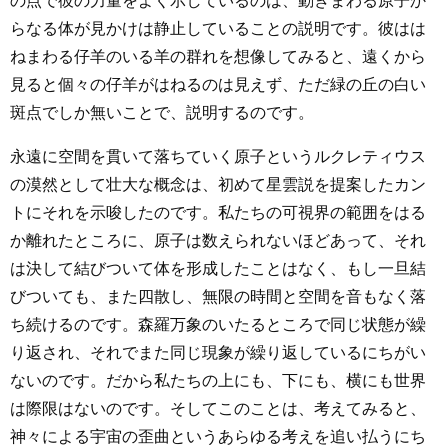
の点で彼の力量をよく示しているのは、動きまわる原子か
らなる体が見かけは静止していることの説明です。彼はは
ねまわる仔羊のいる羊の群れを想像してみると、遠くから
見ると個々の仔羊がはねるのは見えず、ただ緑の丘の白い
斑点でしか無いことで、説明するのです。
永遠に空間を貫いて落ちていく原子というルクレティウス
の漠然として壮大な概念は、初めて星雲説を提案したカン
トにそれを示唆したのです。私たちの可視界の範囲をはる
か離れたところに、原子は数えられないほどあって、それ
は決して結びついて体を形成したことはなく、もし一旦結
びついても、また四散し、無限の時間と空間を音もなく落
ち続けるのです。森羅万象のいたるところで同じ状態が繰
り返され、それでまた同じ現象が繰り返しているにちがい
ないのです。だから私たちの上にも、下にも、横にも世界
は際限はないのです。そしてこのことは、考えてみると、
神々による宇宙の歪曲というあらゆる考えを追い払うにち