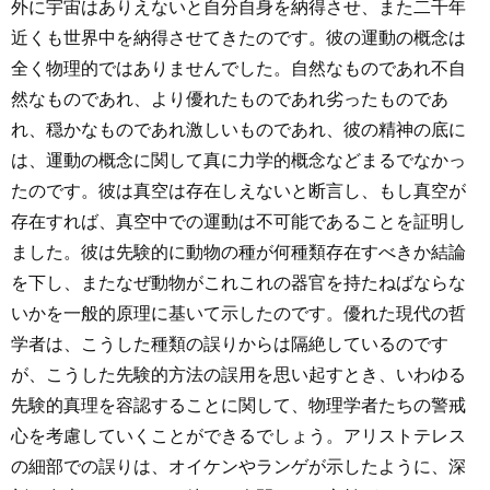
外に宇宙はありえないと自分自身を納得させ、また二千年
近くも世界中を納得させてきたのです。彼の運動の概念は
全く物理的ではありませんでした。自然なものであれ不自
然なものであれ、より優れたものであれ劣ったものであ
れ、穏かなものであれ激しいものであれ、彼の精神の底に
は、運動の概念に関して真に力学的概念などまるでなかっ
たのです。彼は真空は存在しえないと断言し、もし真空が
存在すれば、真空中での運動は不可能であることを証明し
ました。彼は先験的に動物の種が何種類存在すべきか結論
を下し、またなぜ動物がこれこれの器官を持たねばならな
いかを一般的原理に基いて示したのです。優れた現代の哲
学者は、こうした種類の誤りからは隔絶しているのです
が、こうした先験的方法の誤用を思い起すとき、いわゆる
先験的真理を容認することに関して、物理学者たちの警戒
心を考慮していくことができるでしょう。アリストテレス
の細部での誤りは、オイケンやランゲが示したように、深