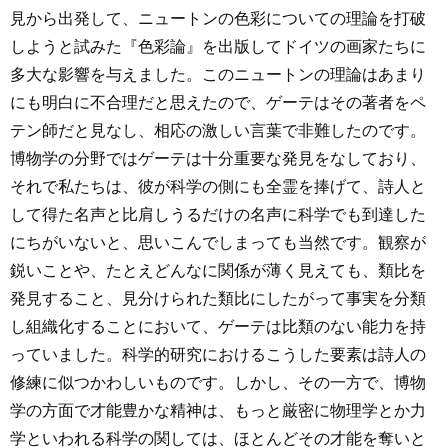
見から出発して、ニュートンの色彩についての理論を打破
しようと試みた『色彩論』を出版してドイツの画家たちに
多大な影響を与えました。このニュートンの理論はあまり
にも明白に不合理だと思えたので、ゲーテはその著者をペ
テン師だと見なし、相応の激しい言葉で非難したのです。
博物学の分野ではゲーテは十分重要な発見をなしており、
それで私たちは、彼が科学の側にも全霊を捧げて、詩人と
して得た名声と比肩しうるだけの名声に科学でも到達した
にちがいないと、思いこんでしまっても当然です。観察が
鋭いことや、たとえどんなに関係が薄く見えても、類比を
発見すること、見分けられた類比にしたがって事実を分類
し組織化することにおいて、ゲーテは比類のない能力を持
っていました。科学的研究におけるこうした要素は詩人の
修練に似つかわしいものです。しかし、その一方で、博物
学の方面で才能豊かな精神は、もっと厳密に物理学とか力
学といわれる科学の関しては、ほとんどその才能を奪いと