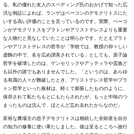
る、私の優れた友人のスペディング氏のおかげで知った広
汎な例証によれば、ランゲはベーコンのデモクリトスにた
いする高い評価のことを言っているのです。実際、ベーコ
ンがデモクリトスをプラトンやアリストテレスよりも重要
な人物だと見なしていたことは明らかです。たとえプラト
ンやアリストテレスの哲学が「学校では、教授の仰々しい
虚飾の中で、名を広め讃美されている」としても。原子論
哲学を破壊したのは、ゲンセリックやアッティラや蛮族ど
も以外の誰でもありませんでした。「というのは、あらゆ
る有識の人々が難破したとき、アリストテレス哲学やプラ
トン哲学といった板材は、軽くて膨脹したもののように、
保存されて私たちもとにもたらされたが、もっと中味のつ
まったものは沈んで、ほとんど忘れ去れたからなのだ」
富裕な農場主の息子デモクリトスは相続した全財産を自分
の知力の修養に使い果たしました。彼は至るところへ旅行