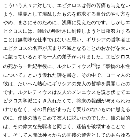
こういう人々に対して、エピクロスは何の苦痛も与えない
よう、朦朧として混乱したものを追求する自分のやり方を
やめ、まさにそのために、浅薄に見えたのです。しかしエ
ピクロスには、師匠の明晰さに到達しようと日夜努力する
ことは無意味な仕事ではないと思い、ギリシアの哲学者は
エピクロスの名声が広まり不滅となることのおかげを大い
に蒙っているとする一人の弟子がおりました。エピクロス
[6]
の死から一世紀半後に、ルクレティウス
は『事物の本性
について』という優れた詩を書き、その中で、ローマ人の
彼は、たいへん熱心にギリシアの先人の哲学を展開したの
です。ルクレティウスは友人のメンニウスを説き伏せてエ
ピクロス学派に引き入れたくて、将来の報酬が与えられわ
けでもなく、その目的がまったく実りのないものに思える
のに、使徒の熱をこめて友人に説いたのでした。彼の目的
は、その偉大な先駆者と同じく、迷信を破壊することで
す。そして人間は神々からの直接の警告としてのあらゆる