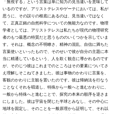
「無視する」という言葉は単に知力の見当違いを意味して
いるのですが、アリストテレスやゲーテにおいては、私が
思うに、その誤りの根底にあるのは、見当違いではなく
て、正真正銘の自然科学についての無能力なのです。物理
学者としては、アリストテレスは私たちが現代の物理研究
者のもつ最悪の特質だと思うもののいくつかを示していま
す。それは、概念の不明瞭さ、精神の混乱、自信に満ちた
言葉使いといったもので、そのせいで彼が自分の主題に本
当に精通しているという、人を欺く観念に導かれるのです
が、そのじつ彼はこれまでのところはその要素についてさ
え理解しそこねてきました。彼は事物のかわりに言葉を、
客観のかわりに主観を置いたのです。彼は帰納法を行なう
ことなくそれを唱道し、特殊から一般へと進むかわりに、
一般から特殊へと進むことで、探究の本来の順序を逆さま
にしました。彼は宇宙を閉じた半球とみなし、その中心に
地球を固定し、そのことを一般原理から証明して、それ以