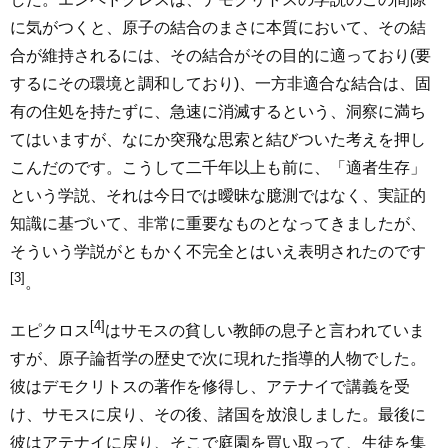
に気がつくと、原子の結合のまさに本質において、その結
合が維持されるには、その結合がその目的に適っており(要
するにその環境と調和しており)、一方非適合な結合は、固
有の住処を持たずに、急速に消滅するという、洞察に満ち
てはいますが、なにか突飛な思索と結びついた考えを押し
こんだのです。こうして二千年以上も前に、「適者生存」
という学説、それは今日では曖昧な臆測ではなく、実証的
知識に基づいて、非常に重要なものとなってきましたが、
そういう学説がともかく不完全とはいえ表明されたのです
[3]
。
[4]
エピクロス
はサモスの貧しい教師の息子と言われていま
すが、原子論哲学の歴史で次に現れた指導的人物でした。
彼はデモクリトスの著作を修得し、アテナイで講義を受
け、サモスに戻り、その後、諸国を放浪しました。最後に
彼はアテナイに戻り、そこで庭園を買い取って、生徒を集