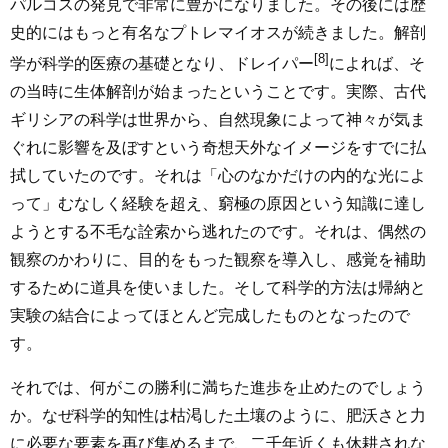
パルコスの発見で非常に豊かになりました。その後には歴
史的にはもっと有名なプトレマイオスが続きました。解剖
[8]
学が科学的医療の基礎となり、ドレイパー
によれば、そ
の当時に生体解剖が始まったということです。実際、古代
ギリシアの科学は世界から、自然現象によって神々が気ま
ぐれに影響を及ぼすという奇想天外なイメージをすでに払
拭していたのです。それは「心のなかだけの内的な光によ
って」むなしく経験を超え、窮極の原因という知識に達し
ようとする不毛な詮索から逃れたのです。それは、偶然の
観察のかわりに、目的をもった観察を導入し、感覚を補助
するために道具を使いました。そして科学的方法は帰納と
実験の結合によってほとんど完成したものとなったので
す。
それでは、何がこの勝利に満ちた進歩を止めたのでしょう
か。なぜ科学的知性は枯渇した土壤のように、肥沃さと力
に必要な要素を再び集めるまで、二千年近くも休耕されな