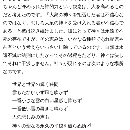
ちゃんと浄められた神的力という観念は、人を高めるもの
だと考えたのです。「大衆の神々を拒否した者は不信心な
のではなく、むしろ大衆の神々を受け入れる者が不信心で
ある」と彼は説き続けました。彼にとって神々は永遠で不
死の存在ですが、その恵みは、いかなる種類であれ配慮や
占有という考えをいっさい排除しているのです。自然は永
遠不滅の法則にしたがってその過程をたどり、神々は決し
てそれに干渉しません。神々が現れるのは次のような場所
なのです。
世界と世界の輝く狭間
雲もたなびかず風も吹かず
一番小さな雪の白い星形も降らず
一番低い雷の轟きも鳴らず
人の悲しみの声も
[5]
神々の聖なる永久の平穏を破らぬ所