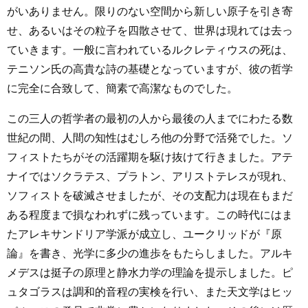
がいありません。限りのない空間から新しい原子を引き寄
せ、あるいはその粒子を四散させて、世界は現れては去っ
ていきます。一般に言われているルクレティウスの死は、
テニソン氏の高貴な詩の基礎となっていますが、彼の哲学
に完全に合致して、簡素で高潔なものでした。
この三人の哲学者の最初の人から最後の人までにわたる数
世紀の間、人間の知性はむしろ他の分野で活発でした。ソ
フィストたちがその活躍期を駆け抜けて行きました。アテ
ナイではソクラテス、プラトン、アリストテレスが現れ、
ソフィストを破滅させましたが、その支配力は現在もまだ
ある程度まで損なわれずに残っています。この時代にはま
たアレキサンドリア学派が成立し、ユークリッドが『原
論』を書き、光学に多少の進歩をもたらしました。アルキ
メデスは挺子の原理と静水力学の理論を提示しました。ピ
ュタゴラスは調和的音程の実検を行い、また天文学はヒッ