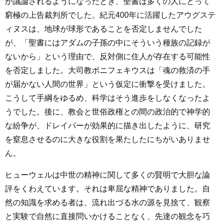
が議論されるようになったとき、聖書は多くの人にとって
窮極の上告裁判所でした。紀元400年に活躍したアウグステ
ィヌスは、地球が球形であることを否定しませんでした
が、「聖書にはアダムの子孫の中にそういう種族の記録が
ないから」という理由で、反対側に住人が存在する可能性
を否定しました。大司教ボニフェキウスは「魂の救済の手
が届かない人間の世界」という仮定に衝撃を受けました。
こうして手綱をゆるめ、科学はそう進歩をしなくなったよ
うでした。後に、教会と世俗政権との間の政治的で神学的
な紛争が、ドレイパーが効果的に描き出したように、研究
を窒息させるのに大きな役割を果たしたにちがいありませ
ん。
ヒューウェルは中世の精神に関して多くの賢明で大胆な論
評をくわえています。それは卑屈な精神でありました。自
然の知識を求める者は、流れ出づる水の源を見捨て、観察
と実験で自然に直接問いかけることなく、先達の観念を巧