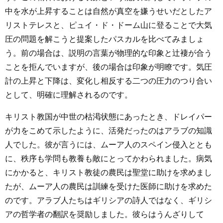
中を水が上昇することは自然が真空を嫌うせいだとしたア
リストテレスと、ピュイ・ド・ドーム山に登ることで大気
圧の問題を解こうと提案したパスカルを比べてみましょ
う。前の場合は、説明の言葉が物理的な印象と辻褄が合う
ことを拒んでいますが、後の場合は印象が明瞭です。気圧
計の上昇と下降は、変化し相反する二つの圧力のつり合い
として、明確に理解されるのです。
キリスト教国が中世の枯渇状態にあったとき、ドレイパー
が力をこめて示したように、活発だったのはアラブの知識
人でした。彼が言うには、ムーア人のスペイン侵入ととも
に、秩序も学問も教養も敵にとってかわられました。病気
にかかると、キリスト教徒の農民は聖堂に助けを求めまし
たが、ムーア人の農民は訓練を受けた医師に助けを求めた
のです。アラブ人たちはギリシアの詩人ではなく、ギリシ
アの哲学者の翻訳を奨励しました。彼らはうんざりして