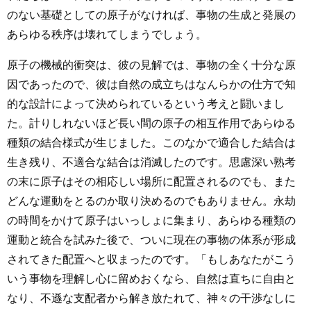
のない基礎としての原子がなければ、事物の生成と発展の
あらゆる秩序は壊れてしまうでしょう。
原子の機械的衝突は、彼の見解では、事物の全く十分な原
因であったので、彼は自然の成立ちはなんらかの仕方で知
的な設計によって決められているという考えと闘いまし
た。計りしれないほど長い間の原子の相互作用であらゆる
種類の結合様式が生じました。このなかで適合した結合は
生き残り、不適合な結合は消滅したのです。思慮深い熟考
の末に原子はその相応しい場所に配置されるのでも、また
どんな運動をとるのか取り決めるのでもありません。永劫
の時間をかけて原子はいっしょに集まり、あらゆる種類の
運動と統合を試みた後で、ついに現在の事物の体系が形成
されてきた配置へと収まったのです。「もしあなたがこう
いう事物を理解し心に留めおくなら、自然は直ちに自由と
なり、不遜な支配者から解き放たれて、神々の干渉なしに