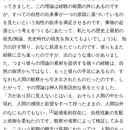
ってきました。この理論は経験の範囲の外にあるのです
が、すべての自然の出来事が一つの原因に基づいているの
を見たいという知性の欲求を満足させるのです。事物の起
源という考えをつくるにあたって、私たちの歴史上最初の
祖先(無論、先史時代の祖先を加えてもよいでしょう)も、知
力の許す限り、おなじ筋道をたどったのです。彼らもまた
経験に立ち返ったのですが、次のような違いがありまし
た。つまり彼らの理論の素材を提供する個々の経験は、自
然の探求からではなく、もっと彼らの手近にあるもの、す
なわち人間の観察から引き出されたものだったのです。し
たがって、その理論は神人同形説的な形をとりました。
「力があり目に見えないとはいえ、おそらく人類の中から
現れ、人間の感情と欲望をすべて持ったままの、人間以外
[1]
のなにものでもない」
超感覚的存在に、自然現象の支配
と統御を委ねたのです。観察や省察によって検証してみる
と、こういう初期の概念は長期にわたっては、人類のもっ