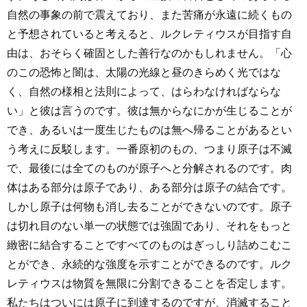
自然の事象の前で震えており、また苦痛が永遠に続くもの
と予想されていると考えると、ルクレティウスが目指す自
由は、おそらく確固とした善行なのかもしれません。「心
のこの恐怖と闇は、太陽の光線と昼のきらめく光ではな
く、自然の様相と法則によって、はらわなければならな
い」と彼は言うのです。彼は無からなにかが生じることが
でき、あるいは一度生じたものは無へ帰ることがあるとい
う考えに反駁します。一番原初のもの、つまり原子は不滅
で、最後には全てのものが原子へと分解されるのです。肉
体はある部分は原子であり、ある部分は原子の結合です。
しかし原子は何物も消し去ることができないのです。原子
は切れ目のない単一の状態では強固であり、それをもっと
緻密に結合することですべてのものはぎっしり詰めこむこ
とができ、永続的な強度を示すことができるのです。ルク
レティウスは物質を無限に分割できることを否定します。
私たちはついには原子に到達するのですが、消滅すること