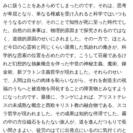
みに扱うことをあきらめてしまったのです。それは、思考
が卑屈となり、単なる権威を受け入れると科学ではいつも
そうなるのですが、そのことで知性が死に至った時代でし
た。自然の出来事は、物理的原因まで探究されるのではな
く、道徳的原因のせいにされました。その一方で、ほとん
ど今日の心霊術と同じくらい退廃した気紛れの働きが、科
学的な思索の位置を占めたのです。こうして荘厳であるけ
れど幻想的な抽象概念を伴った中世の神秘主義、魔術、錬
金術、新プラトン主義哲学が現れました。それらのせい
で、人間は自らの肉体を恥らいながら、それを創造主の祝
福のうちへと被造物を同化することの障害物とみなすよう
になったのです。最後に、ランゲによれば、アリストテレ
スの未成熟な概念と西欧キリスト教の融合物である、スコ
ラ哲学が現われました。その成果は知的な停滞でした。霧
の中の方位磁石をもたない旅人が、道を進んだつもりで長
い間さまよい、徒労のはてに出発点にいるのに気付くのと