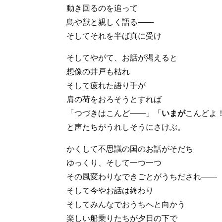
動き回るのを追って
鳥や獣と親しく語る――
そしてそれを半ば真に受け
そしてやがて、お話が渇えると
想像の井戸も枯れ
そして疲れた語り手が
肩の荷をおろそうとすれば
「つづきはこんど――」「
いまが
こんどよ
と声たちがうれしそうにさけぶ。
かくして不思議の国のお話がそだち
ゆっくり、そして一つ一つ
その風変わりなできごとがうちだされ――
そして今やお話は終わり
そしてみんなでおうちへと向かう
楽しい船乗りたちが夕日の下で