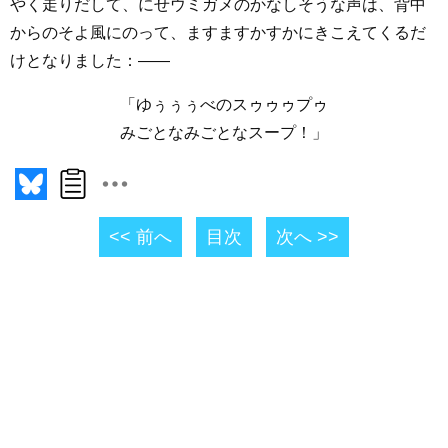
やく走りだして、にせウミガメのかなしそうな声は、背中
からのそよ風にのって、ますますかすかにきこえてくるだ
けとなりました：――
「ゆぅぅぅべのスゥゥゥプゥ
みごとなみごとなスープ！」
<< 前へ
目次
次へ >>