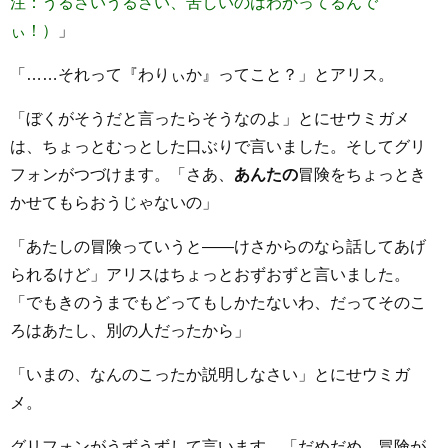
注：うるさいうるさい、苦しいのはわかってるんで
ぃ！）
」
「……それって『わりぃか』ってこと？」とアリス。
「ぼくがそうだと言ったらそうなのよ」とにせウミガメ
は、ちょっとむっとした口ぶりで言いました。そしてグリ
フォンがつづけます。「さあ、
あんたの
冒険をちょっとき
かせてもらおうじゃないの」
「あたしの冒険っていうと――けさからのなら話してあげ
られるけど」アリスはちょっとおずおずと言いました。
「でもきのうまでもどってもしかたないわ、だってそのこ
ろはあたし、別の人だったから」
「いまの、なんのこったか説明しなさい」とにせウミガ
メ。
グリフォンがうずうずして言います。「だめだめ、冒険が