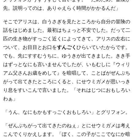
先。説明ってのは、ありゃえらく時間がかかるんだ」
そこでアリスは、白うさぎを見たところから自分の冒険の
話をはじめました。最初はちょっと不安でした。だって二
匹の生き物がすっごく近くによってきて、アリスの左右に
ついて、お目目とお口を
すんごく
ひらいていたからです。
でも、先にすすむうちに、ゆうきが出てきました。きき手
はずっとなにも言いませんでしたが、いもむしに『ウィリ
アム父さんお歳をめして』を暗唱して、ことばがぜんぶち
がって出てきたところにくると、にせウミガメが思いっき
り息をすいこんで言いました。「それはじつにおもしろい
わぁ」
「うん、なにもかもすっごくおもしろい」とグリフォン。
「ぜんぶちがって出てきたのねぇ」とにせウミガメは考え
こんでくりかえします。「ぼく、この子がここでなにか暗