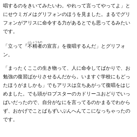
唱するのをきいてみたいわ。やれって言ってやってよ」と
にせウミガメはグリフォンのほうを見ました。まるでグリ
フォンがアリスに命令する力があるとでも思ってるみたい
です。
ぶしょうもの
「立って『
不精者
の宣言』を復唱するんだ」とグリフォ
ン。
「まったくここの生き物って、人に命令してばかりで、お
勉強の復習ばかりさせるんだから。いますぐ学校にもどっ
たほうがましかも」でもアリスは立ちあがって復唱をはじ
めました。でも頭がロブスターのカドリーユおどりでいっ
ぱいだったので、自分がなにを言ってるのかまるでわから
ず、おかげでことばもずいぶんへんてこになっちゃったの
です。