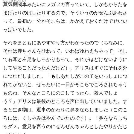
じょうききかんしゃ
蒸気機関車
みたいにフガフガ言っていて、しかもからだを
まげたりのばしたりするので、そういうのがぜんぶあわさ
って、最初の一分かそこらは、かかえておくだけでせいい
っぱいでした。
それをまともにあやすやり方がわかったので（ちなみに、
それは赤ちゃんをひねって、いわばゆわえちゃって、そし
て右耳と左足をしっかりもって、それがほどけないように
してやることだったんだけど）、アリスはすぐにそれを外
につれだしました。「
もし
あたしがこの子をいっしょにつ
れてかないと、ぜったいに一日かそこらでころされちゃう
ものね。そんなところにのこしてったら、殺人でしょ
う？」アリスは最後のところを声に出していいました。す
ると生き物は、返事のかわりに鼻をならしました（このこ
ろには、くしゃみはやんでいたのです）。「鼻をならしち
ゃダメ。意見を言うのにぜんぜんちゃんとしたやりかたじ