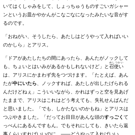
いてはくしゃみをして、しょっちゅうものすごいガシャー
ンというお皿かやかんがこなごなになったみたいな音がす
るのです。
「おねがい、そうしたら、あたしはどうやって入ればいい
のかしら」とアリス。
「ドアがあたしたちの間にあったら、あんたがノックして
めしつかい
も、ちょいとはいみがあるかもしれないけど」と
召使い
は、アリスにかまわず先をつづけます。「たとえば、あん
たが
中にいたら
、ノックすれば、あたしが出したげられる
んだけどねぇ」こういいながら、かれはずっと空を見あげ
たままで、アリスはこれはどう考えても、失礼せんばんだ
と思いました。「でも、しかたないのかもね」とアリスは
つぶやきました。「だってお目目があんな頭の
すっごく
て
っぺんにあるんですもん。でもそれにしても、きいたら返
事くらいすればいいのに。――どうやって入ればいい