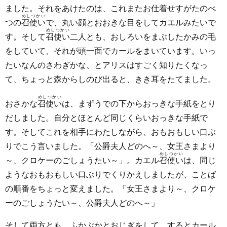
ました。それをあけたのは、これまたお仕着せすがたのべ
めしつかい
つの
召使い
で、丸い顔とおおきな目をしてカエルみたいで
めしつかい
す。そして
召使い
二人とも、おしろいをまぶしたかみの毛
をしていて、それが頭一面でカールをまいています。いっ
たいなんのさわぎかな、とアリスはすごく知りたくなっ
て、ちょっと森からしのび出ると、きき耳をたてました。
めしつかい
おさかな
召使い
は、まずうでの下からおっきな手紙をとり
だしました。自分とほとんど同じくらいおっきな手紙で
す。そしてこれを相手にわたしながら、おもおもしい口ぶ
りでこう言いました。「公爵夫人どのへ～、女王さまより
めしつかい
～、クロケーのごしょうたい～」。カエル
召使い
は、同じ
ようなおもおもしい口ぶりでくりかえしましたが、ことば
の順番をちょっと変えました。「女王さまより～、クロケ
ーのごしょうたい～、公爵夫人どのへ～」
そして両方とも、ふかぶかとおじぎをして、するとカール