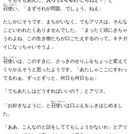
「そもそもあんた、
入っていいの
かしらねえ？」と
めしつかい
召使い
。「まずそれが問題、でしょう、ねえ」
たしかにそうです、まちがいなく。でもアリスは、そんな
こといわれたくありませんでした。「まったく頭にきちゃ
うわよね、この生き物たちが口ごたえするのって。キチガ
イになっちゃいそうよ」
めしつかい
召使い
は、このすきに、さっきのせりふをちょっと変えて
くりかえそうと思ったようです。「あたしゃここにすわっ
てるわぁ、ずっとずっと、何日も何日もぉ」
「でもあたしはどうすればいいの？」とアリス。
めしつかい
「お好きなように」と
召使い
は口ぶえをふきはじめまし
た。
「ああ、こんなのと話をしててもしょうがないわ」とアリ