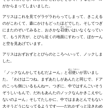
がからまってしまいました。
アリスはこれを見てゲラゲラわらってしまって、きこえる
のがこわくて、森にかけもどったほどでした。そしてつぎ
めしつかい
にまたのぞいてみると、おさかな
召使い
はいなくなってい
て、もう片方が、とびら近くの地面にすわって、ぽかーん
と空を見あげています。
アリスはおずおずととびらのところへいって、ノックしま
した。
めしつかい
「ノックなんかしてもむだよーん」と
召使い
が言いまし
た。「わけは二つね。まずあたしがあんたと同じで、ドア
のこっち側にいるもんねー。つぎに、中ではすんごいそう
ぞうしいもんで、だれもあんたのノックなんかきこえやし
ないのよーん」そしてたしかに、中ではまあとんでもない
大そうどうになってるようです――だれかずっと泣きわめ