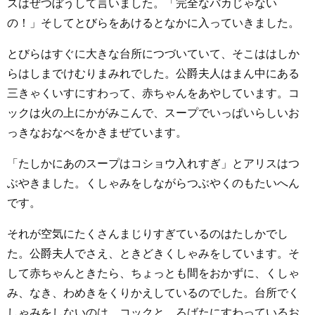
スはぜつぼうして言いました。「完全なバカじゃない
の！」そしてとびらをあけるとなかに入っていきました。
とびらはすぐに大きな台所につづいていて、そこははしか
らはしまでけむりまみれでした。公爵夫人はまん中にある
三きゃくいすにすわって、赤ちゃんをあやしています。コ
ックは火の上にかがみこんで、スープでいっぱいらしいお
っきなおなべをかきまぜています。
「たしかにあのスープはコショウ入れすぎ」とアリスはつ
ぶやきました。くしゃみをしながらつぶやくのもたいへん
です。
それが空気にたくさんまじりすぎているのはたしかでし
た。公爵夫人でさえ、ときどきくしゃみをしています。そ
して赤ちゃんときたら、ちょっとも間をおかずに、くしゃ
み、なき、わめきをくりかえしているのでした。台所でく
しゃみをしないのは、コックと、ろばたにすわっているお