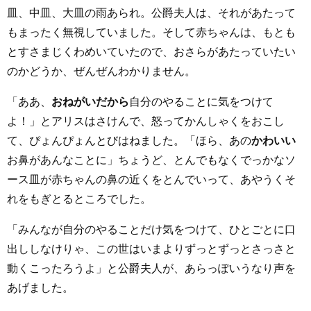
皿、中皿、大皿の雨あられ。公爵夫人は、それがあたって
もまったく無視していました。そして赤ちゃんは、もとも
とすさまじくわめいていたので、おさらがあたっていたい
のかどうか、ぜんぜんわかりません。
「ああ、
おねがいだから
自分のやることに気をつけて
よ！」とアリスはさけんで、怒ってかんしゃくをおこし
て、ぴょんぴょんとびはねました。「ほら、あの
かわいい
お鼻があんなことに」ちょうど、とんでもなくでっかなソ
ース皿が赤ちゃんの鼻の近くをとんでいって、あやうくそ
れをもぎとるところでした。
「みんなが自分のやることだけ気をつけて、ひとごとに口
出ししなけりゃ、この世はいまよりずっとずっとさっさと
動くこったろうよ」と公爵夫人が、あらっぽいうなり声を
あげました。