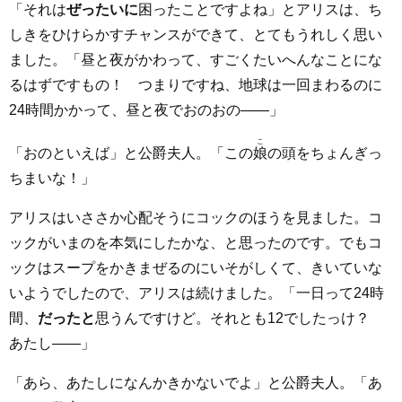
「それは
ぜったいに
困ったことですよね」とアリスは、ち
しきをひけらかすチャンスができて、とてもうれしく思い
ました。「昼と夜がかわって、すごくたいへんなことにな
るはずですもの！ つまりですね、地球は一回まわるのに
24時間かかって、昼と夜でおのおの――」
こ
「おのといえば」と公爵夫人。「この
娘
の頭をちょんぎっ
ちまいな！」
アリスはいささか心配そうにコックのほうを見ました。コ
ックがいまのを本気にしたかな、と思ったのです。でもコ
ックはスープをかきまぜるのにいそがしくて、きいていな
いようでしたので、アリスは続けました。「一日って24時
間、
だったと
思うんですけど。それとも12でしたっけ？
あたし――」
「あら、あたしになんかきかないでよ」と公爵夫人。「あ