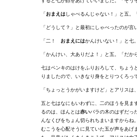
すると七が顔をあげていいました。「そう
「
おまえは
しゃべるんじゃない！」と五。
「どうして？」と最初にしゃべったのが言
「二！
おまえには
かんけいない！」と七
「かんけい、大ありだよ！」と五。「だか
七はペンキのはけをふりおろして、ちょう
りましたので、いきなり身をとりつくろっ
「ちょっとうかがいますけど」とアリスは
五と七はなにもいわずに、二のほうを見ま
るのは、ほんとは
赤い
バラの木のはずだっ
んなくびをちょん切られちまいますからね
むこうを心配そうに見ていた五が声をあげ