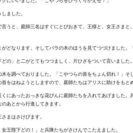
ックにいいました。「こやつらをひっくりかえせ！」
うしました。
で言うと、庭師三名はすぐにとびおきて、王様と、女王さまと
まがどなります。そしてバラの木のほうを見てつづけました。
下どの」と二がとてもつつましく、片ひざをついて言いました
の木を調べておりました。「こやつらの首をちょん切れ！」そ
の首をはねようとしますので、庭師たちはアリスに助けをもと
近くにあったおっきな花びんに庭師たちを入れてあげました。
なのあとから行進してきます。
王さまはさけびます。
、女王陛下どの！」と兵隊たちがさけんでこたえました。