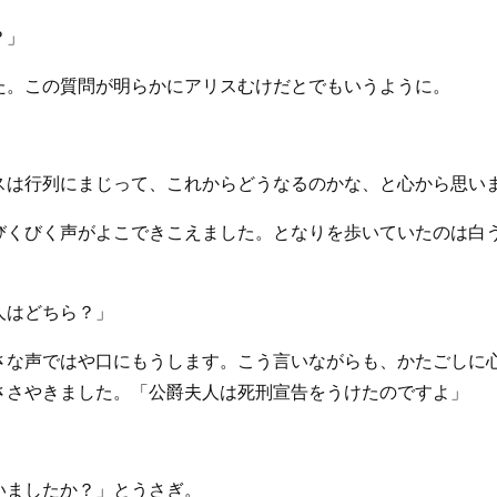
？」
た。この質問が明らかにアリスむけだとでもいうように。
スは行列にまじって、これからどうなるのかな、と心から思い
びくびく声がよこできこえました。となりを歩いていたのは白
人はどちら？」
さな声ではや口にもうします。こう言いながらも、かたごしに
ささやきました。「公爵夫人は死刑宣告をうけたのですよ」
いましたか？」とうさぎ。