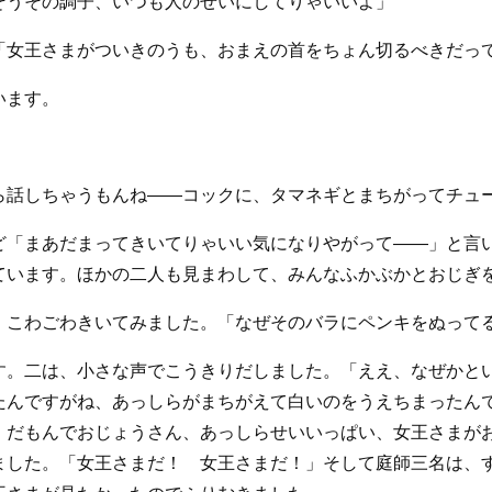
そうその調子、いつも人のせいにしてりゃいいよ」
「女王さまがついきのうも、おまえの首をちょん切るべきだっ
います。
。
ら話しちゃうもんね――コックに、タマネギとまちがってチュ
ど「まあだまってきいてりゃいい気になりやがって――」と言
ています。ほかの二人も見まわして、みんなふかぶかとおじぎ
、こわごわきいてみました。「なぜそのバラにペンキをぬって
す。二は、小さな声でこうきりだしました。「ええ、なぜかと
たんですがね、あっしらがまちがえて白いのをうえちまったん
。だもんでおじょうさん、あっしらせいいっぱい、女王さまが
ました。「女王さまだ！ 女王さまだ！」そして庭師三名は、