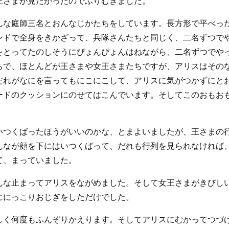
王さまが見たかったのでふりむきました。
んな庭師三名とおんなじかたちをしています。長方形で平べっ
ンドで全身をきかざって、兵隊さんたちと同じく、二名ずつで
をとってたのしそうにぴょんぴょんはねながら、二名ずつでや
ちで、ほとんどが王さまや女王さまたちですが、アリスはその
だれがなにを言ってもにこにこして、アリスに気がつかずにと
ードのクッションにのせてはこんでいます。そしてこのおもお
いつくばったほうがいいのかな、とまよいましたが、王さまの
んなが顔を下にはいつくばって、だれも行列を見られなければ
て、まっていました。
んな止まってアリスをながめました。そして女王さまがきびし
ににっこりおじぎをしただけでした。
しく何度もふんぞりかえります。そしてアリスにむかってつづ