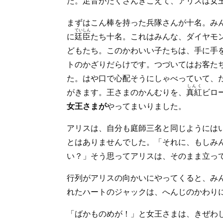
た。足音がたくさんきこえて、アリスは女
まずはこん棒を持った兵隊さんが十名。み
ていしん
に
廷臣
たち十名。これはみんな、ダイヤモ
どもたち。このかわいい子たちは、手に手
トのかざりだらけです。つづいてはお客た
た。はや口で心配そうにしゃべっていて、
しんく
がきます。王さまのかんむりを、
真紅
ビロ
女王さまが
やってまいりました。
アリスは、自分も庭師三名と同じようには
とはありませんでした。「それに、もしみ
い？」そう思ってアリスは、そのまま立っ
行列がアリスの向かいにやってくると、み
れたハートのジャックは、へんじのかわり
「ばかものめが！」と女王さまは、きぜわ