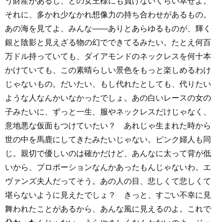
う財産があるし、どの女王様にも負けないくらい幸せよ。
それに、多かれ少なかれ想像力の持ち合わせがあるもの。
あの海を見てよ、みんな――ありとあらゆるものが、輝く
銀と陰影と見えざる物の幻でできてるみたい。たとえ何百
万ドル持っていても、ダイアモンドのネックレスを何十本
かけていても、この素晴らしい景色をもっと楽しめるわけ
じゃないもの。だいたい、もし代れたとしても、代りたい
ような人なんかいなかったでしょ。あの白いレースの女の
子みたいに、ずっと一生、服やネックレスだけじゃなく、
意地悪な仮面もつけていたい？ あれじゃ生まれた時から
世の中を馬鹿にしてきたみたいじゃない。ピンク婦人も同
じ。親切で優しいのは確かだけど、あんなに太って背が低
いから、プロポーションなんかあったもんじゃないわ。エ
ヴァンズ夫人だってそう。あの人の目、悲しくて悲しくて
堪らないように見えたでしょ？ きっと、すごい不幸に見
舞われたことがあるから、あんな風に見えるのよ。これで