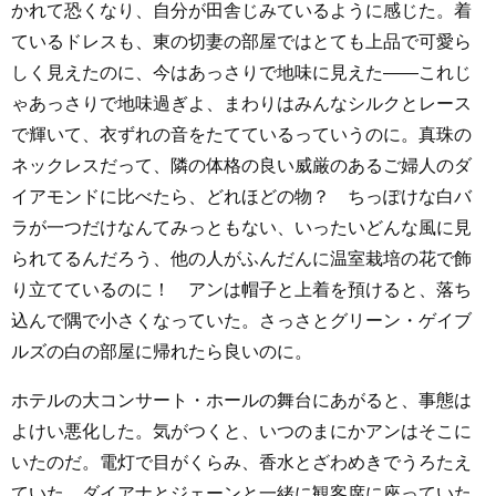
かれて恐くなり、自分が田舎じみているように感じた。着
ているドレスも、東の切妻の部屋ではとても上品で可愛ら
しく見えたのに、今はあっさりで地味に見えた――これじ
ゃあっさりで地味過ぎよ、まわりはみんなシルクとレース
で輝いて、衣ずれの音をたてているっていうのに。真珠の
ネックレスだって、隣の体格の良い威厳のあるご婦人のダ
イアモンドに比べたら、どれほどの物？ ちっぽけな白バ
ラが一つだけなんてみっともない、いったいどんな風に見
られてるんだろう、他の人がふんだんに温室栽培の花で飾
り立てているのに！ アンは帽子と上着を預けると、落ち
込んで隅で小さくなっていた。さっさとグリーン・ゲイブ
ルズの白の部屋に帰れたら良いのに。
ホテルの大コンサート・ホールの舞台にあがると、事態は
よけい悪化した。気がつくと、いつのまにかアンはそこに
いたのだ。電灯で目がくらみ、香水とざわめきでうろたえ
ていた。ダイアナとジェーンと一緒に観客席に座っていた