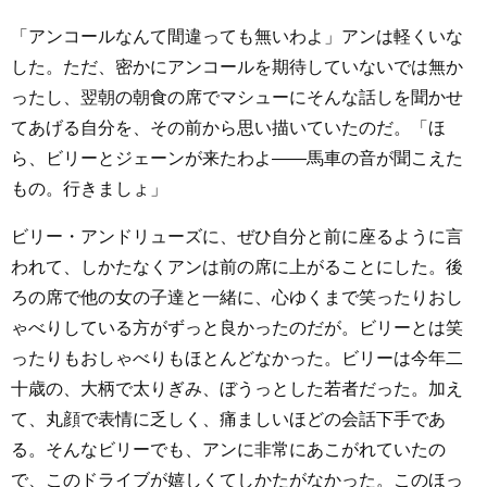
「アンコールなんて間違っても無いわよ」アンは軽くいな
した。ただ、密かにアンコールを期待していないでは無か
ったし、翌朝の朝食の席でマシューにそんな話しを聞かせ
てあげる自分を、その前から思い描いていたのだ。「ほ
ら、ビリーとジェーンが来たわよ――馬車の音が聞こえた
もの。行きましょ」
ビリー・アンドリューズに、ぜひ自分と前に座るように言
われて、しかたなくアンは前の席に上がることにした。後
ろの席で他の女の子達と一緒に、心ゆくまで笑ったりおし
ゃべりしている方がずっと良かったのだが。ビリーとは笑
ったりもおしゃべりもほとんどなかった。ビリーは今年二
十歳の、大柄で太りぎみ、ぼうっとした若者だった。加え
て、丸顔で表情に乏しく、痛ましいほどの会話下手であ
る。そんなビリーでも、アンに非常にあこがれていたの
で、このドライブが嬉しくてしかたがなかった。このほっ