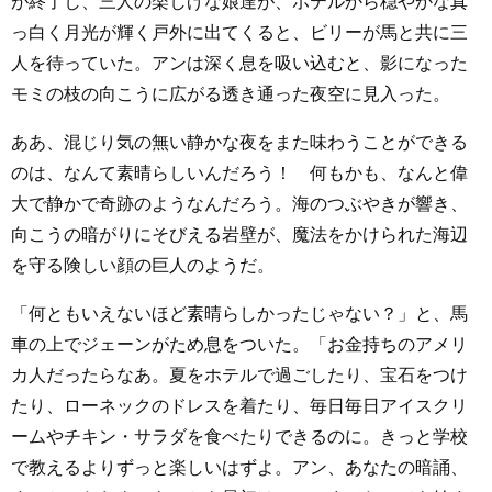
が終了し、三人の楽しげな娘達が、ホテルから穏やかな真
っ白く月光が輝く戸外に出てくると、ビリーが馬と共に三
人を待っていた。アンは深く息を吸い込むと、影になった
モミの枝の向こうに広がる透き通った夜空に見入った。
ああ、混じり気の無い静かな夜をまた味わうことができる
のは、なんて素晴らしいんだろう！ 何もかも、なんと偉
大で静かで奇跡のようなんだろう。海のつぶやきが響き、
向こうの暗がりにそびえる岩壁が、魔法をかけられた海辺
を守る険しい顔の巨人のようだ。
「何ともいえないほど素晴らしかったじゃない？」と、馬
車の上でジェーンがため息をついた。「お金持ちのアメリ
カ人だったらなあ。夏をホテルで過ごしたり、宝石をつけ
たり、ローネックのドレスを着たり、毎日毎日アイスクリ
ームやチキン・サラダを食べたりできるのに。きっと学校
で教えるよりずっと楽しいはずよ。アン、あなたの暗誦、