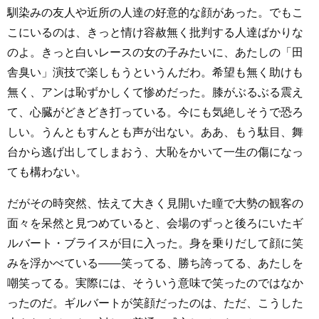
馴染みの友人や近所の人達の好意的な顔があった。でもこ
こにいるのは、きっと情け容赦無く批判する人達ばかりな
のよ。きっと白いレースの女の子みたいに、あたしの「田
舎臭い」演技で楽しもうというんだわ。希望も無く助けも
無く、アンは恥ずかしくて惨めだった。膝がぶるぶる震え
て、心臓がどきどき打っている。今にも気絶しそうで恐ろ
しい。うんともすんとも声が出ない。ああ、もう駄目、舞
台から逃げ出してしまおう、大恥をかいて一生の傷になっ
ても構わない。
だがその時突然、怯えて大きく見開いた瞳で大勢の観客の
面々を呆然と見つめていると、会場のずっと後ろにいたギ
ルバート・ブライスが目に入った。身を乗りだして顔に笑
みを浮かべている――笑ってる、勝ち誇ってる、あたしを
嘲笑ってる。実際には、そういう意味で笑ったのではなか
ったのだ。ギルバートが笑顔だったのは、ただ、こうした