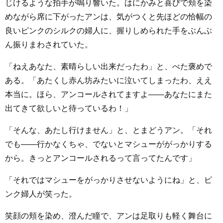
じけるような拍手が鳴り響いた。はにかみと喜びで頬を染
めながら席に下がったアンは、気がつくと先ほどの恰幅の
良いピンクのシルクの婦人に、握りしめられた手をぶんぶ
ん振りまわされていた。
「ねえあなた、素晴らしい出来だったわ」と、べた褒めで
ある。「あたくし赤ん坊みたいに泣いてしまったわ、ええ
本当に。ほら、アンコールされてますよ――あなたにまた
出てきて欲しいと待っているわ！」
「そんな、あたし行けません」と、とまどうアン。「それ
でも――行かなくちゃ、でないとマシューががっかりする
から。きっとアンコールされるって言ってたんです」
「それではマシューをがっかりさせないようにね」と、ピ
ンク婦人が笑った。
笑顔の頬を染め、澄んだ瞳で、アンは足取りも軽く舞台に