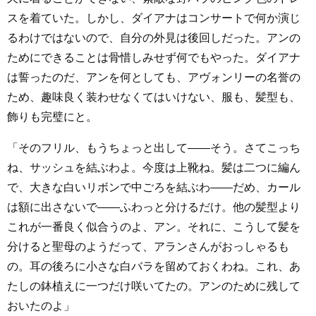
スを着ていた。しかし、ダイアナはコンサートで何か演じ
るわけではないので、自分の外見は後回しだった。アンの
ためにできることは骨惜しみせず何でもやった。ダイアナ
は誓ったのだ、アンを何としても、アヴォンリーの名誉の
ため、趣味良く装わせなくてはいけない、服も、髪型も、
飾りも完璧にと。
「そのフリル、もうちょっと出して――そう。さてこっち
ね、サッシュを結ぶわよ。今度は上靴ね。髪は二つに編ん
で、大きな白いリボンで中ごろを結ぶわ――だめ、カール
は額に出さないで――ふわっと分けるだけ。他の髪型より
これが一番良く似合うのよ、アン。それに、こうして髪を
分けると聖母のようだって、アランさんがおっしゃるも
の。耳の後ろに小さな白バラを留めておくわね。これ、あ
たしの鉢植えに一つだけ咲いてたの。アンのために残して
おいたのよ」