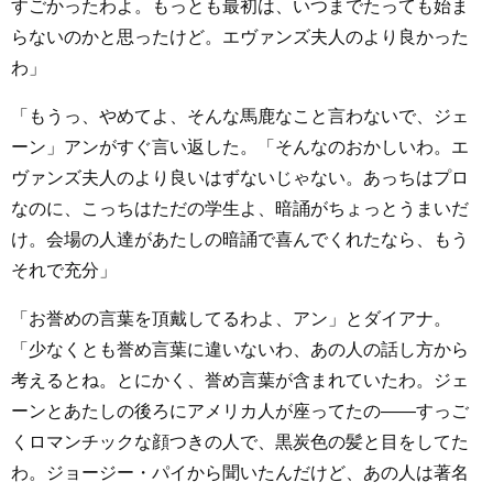
すごかったわよ。もっとも最初は、いつまでたっても始ま
らないのかと思ったけど。エヴァンズ夫人のより良かった
わ」
「もうっ、やめてよ、そんな馬鹿なこと言わないで、ジェ
ーン」アンがすぐ言い返した。「そんなのおかしいわ。エ
ヴァンズ夫人のより良いはずないじゃない。あっちはプロ
なのに、こっちはただの学生よ、暗誦がちょっとうまいだ
け。会場の人達があたしの暗誦で喜んでくれたなら、もう
それで充分」
「お誉めの言葉を頂戴してるわよ、アン」とダイアナ。
「少なくとも誉め言葉に違いないわ、あの人の話し方から
考えるとね。とにかく、誉め言葉が含まれていたわ。ジェ
ーンとあたしの後ろにアメリカ人が座ってたの――すっご
くロマンチックな顔つきの人で、黒炭色の髪と目をしてた
わ。ジョージー・パイから聞いたんだけど、あの人は著名