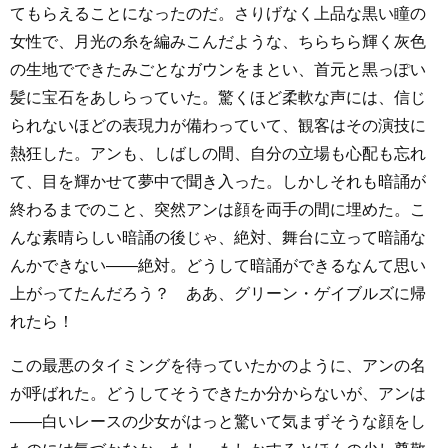
てもらえることになったのだ。さりげなく上品な黒い瞳の
女性で、月光の糸を編みこんだような、ちらちら輝く灰色
の生地でできたみごとなガウンをまとい、首元と黒っぽい
髪に宝石をあしらっていた。驚くほど柔軟な声には、信じ
られないほどの表現力が備わっていて、観客はその演技に
熱狂した。アンも、しばしの間、自分の立場も心配も忘れ
て、目を輝かせて夢中で聞き入った。しかしそれも暗誦が
終わるまでのこと、突然アンは顔を両手の間に埋めた。こ
んな素晴らしい暗誦の後じゃ、絶対、舞台に立って暗誦な
んかできない――絶対。どうして暗誦ができるなんて思い
上がってたんだろう？ ああ、グリーン・ゲイブルズに帰
れたら！
この最悪のタイミングを待っていたかのように、アンの名
が呼ばれた。どうしてそうできたか分からないが、アンは
――白いレースの少女がはっと驚いて気まずそうな顔をし