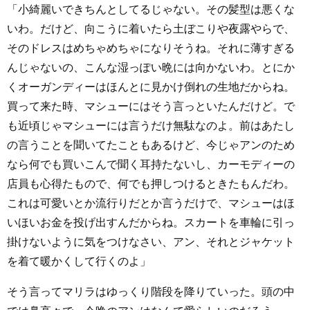
「小綺麗いできちんとしてるじゃない。その髪型は悪くな
いわ。だけど、向こうに着いたら土ぼこりや夜露やらで、
そのドレスはめちゃめちゃになりそうね。それに薄すぎる
んじゃないの、こんな湿っぽい晩には向かないわ。とにか
くオーガンディーはほんとに見かけ倒れの生地だからね。
買って来た時、マシューにはそう言っといたんだけど。で
も近頃じゃマシューには言うだけ無駄なのよ。前はあたし
の言うことを聞いてたこともあるけど、今じゃアンのため
なら何でも買いこんで聞く耳持たないし、カーモディーの
店員も心得たもので、何でも押しつけるときたもんだわ。
これは可愛いとか流行りだとか言うだけで、マシューはほ
いほいお金を投げ出すんだからね。スカートを車輪に引っ
掛けないように気をつけなさい、アン、それとジャケット
を着て暖かくして行くのよ」
そう言ってマリラはゆっくり階段を降りていった。頭の中