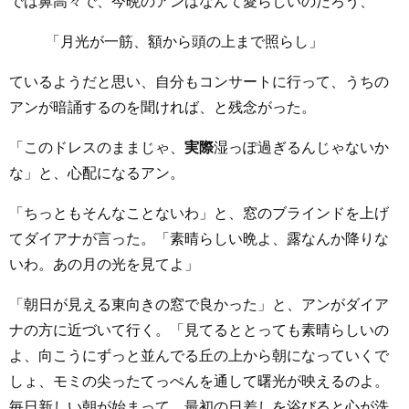
では鼻高々で、今晩のアンはなんて愛らしいのだろう、
「月光が一筋、額から頭の上まで照らし」
ているようだと思い、自分もコンサートに行って、うちの
アンが暗誦するのを聞ければ、と残念がった。
「このドレスのままじゃ、
実際
湿っぽ過ぎるんじゃないか
な」と、心配になるアン。
「ちっともそんなことないわ」と、窓のブラインドを上げ
てダイアナが言った。「素晴らしい晩よ、露なんか降りな
いわ。あの月の光を見てよ」
「朝日が見える東向きの窓で良かった」と、アンがダイア
ナの方に近づいて行く。「見てるととっても素晴らしいの
よ、向こうにずっと並んでる丘の上から朝になっていくで
しょ、モミの尖ったてっぺんを通して曙光が映えるのよ。
毎日新しい朝が始まって、最初の日差しを浴びると心が洗