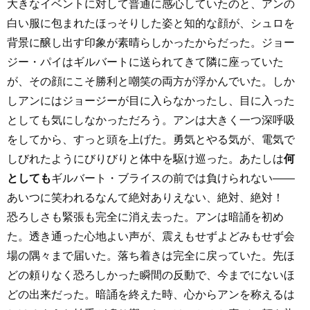
大きなイベントに対して普通に感心していたのと、アンの
白い服に包まれたほっそりした姿と知的な顔が、シュロを
背景に醸し出す印象が素晴らしかったからだった。ジョー
ジー・パイはギルバートに送られてきて隣に座っていた
が、その顔にこそ勝利と嘲笑の両方が浮かんでいた。しか
しアンにはジョージーが目に入らなかったし、目に入った
としても気にしなかっただろう。アンは大きく一つ深呼吸
をしてから、すっと頭を上げた。勇気とやる気が、電気で
しびれたようにびりびりと体中を駆け巡った。あたしは
何
としても
ギルバート・ブライスの前では負けられない――
あいつに笑われるなんて絶対ありえない、絶対、絶対！
恐ろしさも緊張も完全に消え去った。アンは暗誦を初め
た。透き通った心地よい声が、震えもせずよどみもせず会
場の隅々まで届いた。落ち着きは完全に戻っていた。先ほ
どの頼りなく恐ろしかった瞬間の反動で、今までにないほ
どの出来だった。暗誦を終えた時、心からアンを称えるは