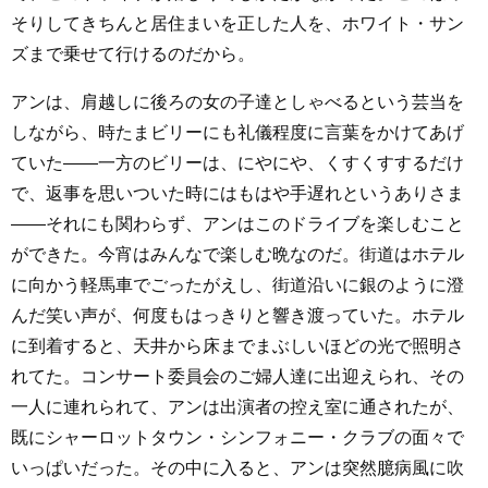
そりしてきちんと居住まいを正した人を、ホワイト・サン
ズまで乗せて行けるのだから。
アンは、肩越しに後ろの女の子達としゃべるという芸当を
しながら、時たまビリーにも礼儀程度に言葉をかけてあげ
ていた――一方のビリーは、にやにや、くすくすするだけ
で、返事を思いついた時にはもはや手遅れというありさま
――それにも関わらず、アンはこのドライブを楽しむこと
ができた。今宵はみんなで楽しむ晩なのだ。街道はホテル
に向かう軽馬車でごったがえし、街道沿いに銀のように澄
んだ笑い声が、何度もはっきりと響き渡っていた。ホテル
に到着すると、天井から床までまぶしいほどの光で照明さ
れてた。コンサート委員会のご婦人達に出迎えられ、その
一人に連れられて、アンは出演者の控え室に通されたが、
既にシャーロットタウン・シンフォニー・クラブの面々で
いっぱいだった。その中に入ると、アンは突然臆病風に吹