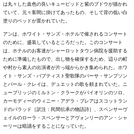
は丸々した血色の良いキューピッドと紫のブドウが描かれ
ていて、元々客間に掛けてあったもの、そして背の低い白
塗りのベッドが置かれていた。
アンは、ホワイト・サンズ・ホテルで催されるコンサート
のために、盛装しているところだった。このコンサート
は、ホテルのお客達がシャーロットタウン病院を援助する
ために準備したもので、出し物を確保するため、辺りの町
や村から素人の出演者が片っ端からかき集められた。ホワ
イト・サンズ・バプティスト聖歌隊のバーサ・サンプソン
とパール・クレイは、デュエットの歌を頼まれていた。ニ
ューブリッジのミルトン・クラークがバイオリンのソロ、
カーモディーのウィニー・アデラ・ブレアはスコットラン
ドのバラッド［訳注：民間伝承の物語詩］、スペンサーヴ
ェイルのローラ・スペンサーとアヴォンリーのアン・シャ
ーリーは暗誦をすることになっていた。