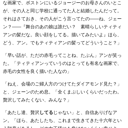
な画家で、ボストンにいるジョージーのお母さんのいとこ
が、その人と同じ学校に通ってた人と結婚したんだって。
それはさておき、その人がこう言ってたの――ね、ジェー
ン？――『舞台のあの娘は誰だい？ 素晴らしいティティ
アンの髪だな。良い顔をしてる。描いてみたいよ』ほら、
どう、アン。でもティティアンの髪ってどういうこと？」
「早い話が、ただの赤毛ってことね、たぶん」アンが笑っ
た。「ティティアンっていうのはとっても有名な画家で、
赤毛の女性を良く描いた人なの」
「ねえ、会場のご婦人方のつけてたダイアモンド見た？」
と、ジェーンのため息。「全くまぶしいくらいだったわ。
贅沢してみたくない、みんな？」
「あたし達、贅沢
してる
じゃない」と、自信ありげなア
ン。「ほら、あたしたち、これまで生きてきた十六年とい