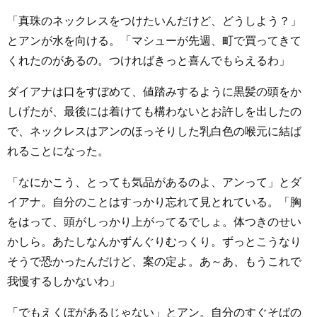
「真珠のネックレスをつけたいんだけど、どうしよう？」
とアンが水を向ける。「マシューが先週、町で買ってきて
くれたのがあるの。つければきっと喜んでもらえるわ」
ダイアナは口をすぼめて、値踏みするように黒髪の頭をか
しげたが、最後には着けても構わないとお許しを出したの
で、ネックレスはアンのほっそりした乳白色の喉元に結ば
れることになった。
「なにかこう、とっても気品があるのよ、アンって」とダ
イアナ。自分のことはすっかり忘れて見とれている。「胸
をはって、頭がしっかり上がってるでしょ。体つきのせい
かしら。あたしなんかずんぐりむっくり。ずっとこうなり
そうで恐かったんだけど、案の定よ。あ～あ、もうこれで
我慢するしかないわ」
「でもえくぼがあるじゃない」とアン。自分のすぐそばの