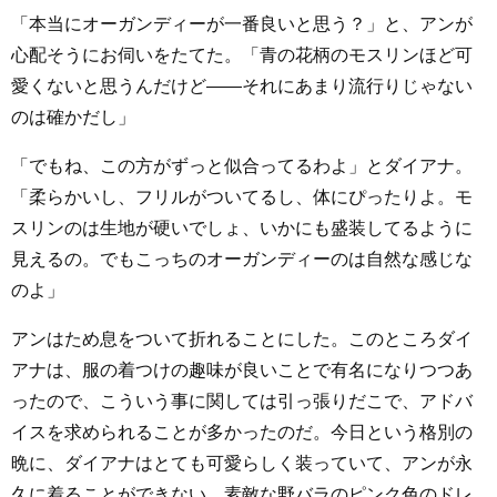
「本当にオーガンディーが一番良いと思う？」と、アンが
心配そうにお伺いをたてた。「青の花柄のモスリンほど可
愛くないと思うんだけど――それにあまり流行りじゃない
のは確かだし」
「でもね、この方がずっと似合ってるわよ」とダイアナ。
「柔らかいし、フリルがついてるし、体にぴったりよ。モ
スリンのは生地が硬いでしょ、いかにも盛装してるように
見えるの。でもこっちのオーガンディーのは自然な感じな
のよ」
アンはため息をついて折れることにした。このところダイ
アナは、服の着つけの趣味が良いことで有名になりつつあ
ったので、こういう事に関しては引っ張りだこで、アドバ
イスを求められることが多かったのだ。今日という格別の
晩に、ダイアナはとても可愛らしく装っていて、アンが永
久に着ることができない、素敵な野バラのピンク色のドレ