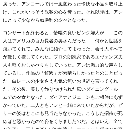
戻った。アンコールでは一風変わった愉快な小品を取り上
げ、これがいっそう観客の心を奪った。それ以降は、アン
にとって少なからぬ勝利の夕べとなった。
コンサートが終わると、恰幅の良いピンク婦人が――この
人はアメリカの百万長者の奥さんだった――何かと世話を
焼いてくれて、みんなに紹介してまわった。会う人すべて
が優しく接してくれた。プロの朗読家であるエヴァンズ夫
人も軽くおしゃべりをしていった。アンは魅力的な声をし
ているし、作品の「解釈」が素晴らしかったとのことだっ
た。白レースの少女さえも気の無いお世辞を言ってくれ
た。その後、美しく飾りつけられた広いダイニング・ルー
ムでの夕食となった。ダイアナとジェーンもご相伴にあず
かっていた。二人ともアンと一緒に来ていたからだが、ビ
リーの姿はどこにも見当たらなかった。こうした招待が死
ぬほど恐かったので姿をくらましたのだ。とはいえ、全て