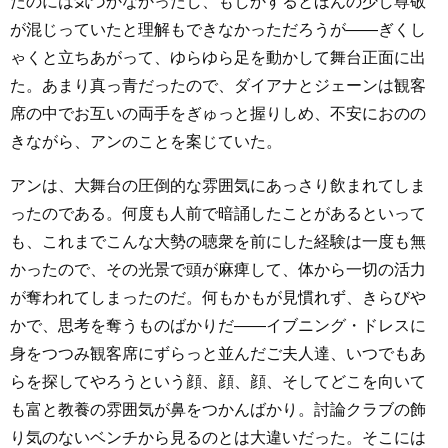
たのには気づかなかったし、もしかするとほんの少し尊敬
が混じっていたと理解もできなかっただろうが――ぎくし
ゃくと立ちあがって、ゆらゆら足を動かして舞台正面に出
た。あまり真っ青だったので、ダイアナとジェーンは観客
席の中でお互いの両手をぎゅっと握りしめ、不安におのの
きながら、アンのことを案じていた。
アンは、大舞台の圧倒的な雰囲気にあっさり飲まれてしま
ったのである。何度も人前で暗誦したことがあるといって
も、これまでこんな大勢の聴衆を前にした経験は一度も無
かったので、その光景で頭が麻痺して、体から一切の活力
が奪われてしまったのだ。何もかもが見慣れず、きらびや
かで、思考を奪うものばかりだ――イブニング・ドレスに
身をつつみ観客席にずらっと並んだご夫人達、いつでもあ
らを探してやろうという顔、顔、顔、そしてどこを向いて
も富と教養の雰囲気が鼻をつかんばかり。討論クラブの飾
り気のないベンチから見るのとは大違いだった。そこには