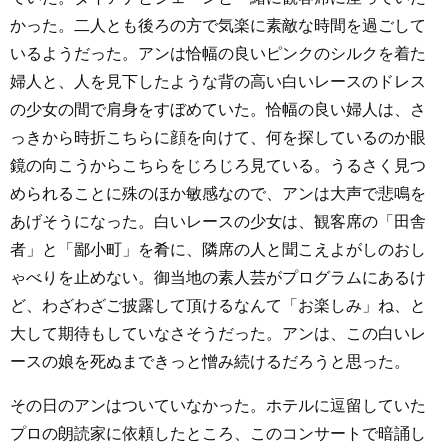
かった。二人とも後ろの方で気楽に素敵な時間を過ごして
いるようだった。アンは恰幅の良いピンクのシルクを着た
婦人と、人を見下したような背の高い白いレースのドレス
の少女の間で肩身をすぼめていた。恰幅の良い婦人は、さ
っきから時折こちらに顔を向けて、何を探しているのか眼
鏡の向こうからこちらをじろじろ見ている。うるさく見つ
められることに殊のほか敏感なので、アンは大声で悲鳴を
あげそうになった。白いレースの少女は、観客席の「田舎
者」と「鄙小町」を肴に、隣席の人と聞こえよがしのおし
ゃべりを止めない。御当地の素人芸がプログラムにあるけ
ど、わざわざご披露して頂けるなんて「お楽しみ」ね、と
大して期待もしていなさそうだった。アンは、この白いレ
ースの娘を死ぬまできっと憎み続けるだろうと思った。
その日のアンはついていなかった。ホテルに逗留していた
プロの朗読家に依頼したところ、このコンサートで暗誦し