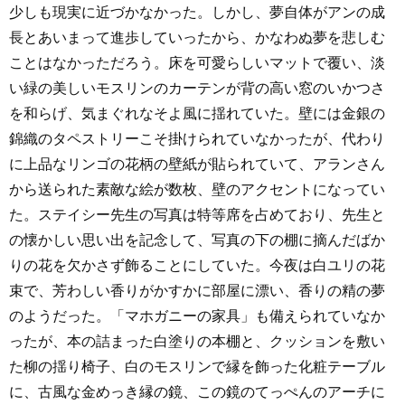
少しも現実に近づかなかった。しかし、夢自体がアンの成
長とあいまって進歩していったから、かなわぬ夢を悲しむ
ことはなかっただろう。床を可愛らしいマットで覆い、淡
い緑の美しいモスリンのカーテンが背の高い窓のいかつさ
を和らげ、気まぐれなそよ風に揺れていた。壁には金銀の
錦織のタペストリーこそ掛けられていなかったが、代わり
に上品なリンゴの花柄の壁紙が貼られていて、アランさん
から送られた素敵な絵が数枚、壁のアクセントになってい
た。ステイシー先生の写真は特等席を占めており、先生と
の懐かしい思い出を記念して、写真の下の棚に摘んだばか
りの花を欠かさず飾ることにしていた。今夜は白ユリの花
束で、芳わしい香りがかすかに部屋に漂い、香りの精の夢
のようだった。「マホガニーの家具」も備えられていなか
ったが、本の詰まった白塗りの本棚と、クッションを敷い
た柳の揺り椅子、白のモスリンで縁を飾った化粧テーブル
に、古風な金めっき縁の鏡、この鏡のてっぺんのアーチに