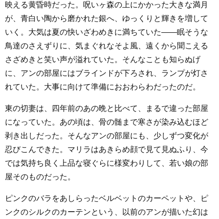
映える黄昏時だった。呪いヶ森の上にかかった大きな満月
が、青白い陶から磨かれた銀へ、ゆっくりと輝きを増して
いく。大気は夏の快いざわめきに満ちていた――眠そうな
鳥達のさえずりに、気まぐれなそよ風、遠くから聞こえる
さざめきと笑い声が溢れていた。そんなことも知らぬげ
に、アンの部屋にはブラインドが下ろされ、ランプが灯さ
れていた。大事に向けて準備におおわらわだったのだ。
東の切妻は、四年前のあの晩と比べて、まるで違った部屋
になっていた。あの頃は、骨の髄まで寒さが染み込むほど
剥き出しだった。そんなアンの部屋にも、少しずつ変化が
忍びこんできた。マリラはあきらめ顔で見て見ぬふり、今
では気持ち良く上品な寝ぐらに様変わりして、若い娘の部
屋そのものだった。
ピンクのバラをあしらったベルベットのカーペットや、ピ
ンクのシルクのカーテンという、以前のアンが描いた幻は