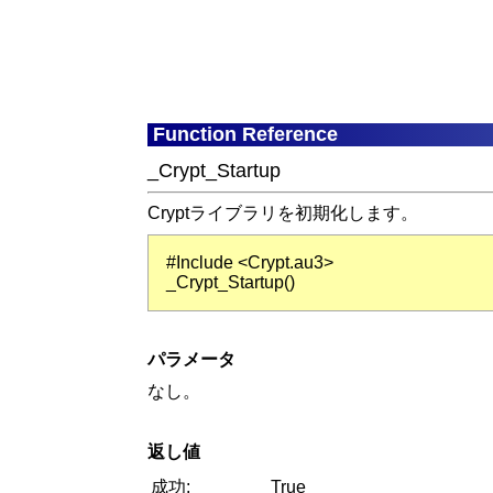
Function Reference
_Crypt_Startup
Cryptライブラリを初期化します。
#Include <Crypt.au3>
_Crypt_Startup()
パラメータ
なし。
返し値
成功:
True