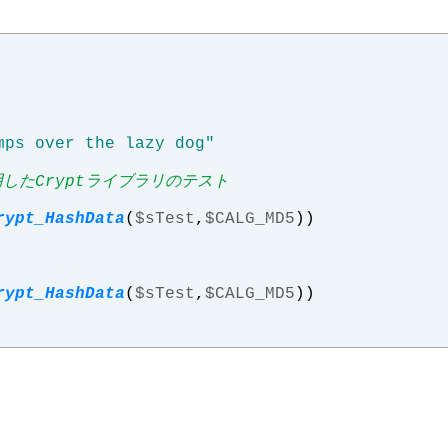
mps over the lazy dog"
したCryptライブラリのテスト
rypt_HashData
(
$sTest
,
$CALG_MD5
))
rypt_HashData
(
$sTest
,
$CALG_MD5
))