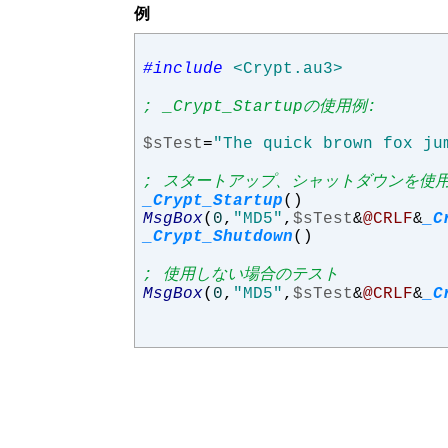
例
#include
<Crypt.au3>
; _Crypt_Startupの使用例:
$sTest
=
"The quick brown fox ju
; スタートアップ、シャットダウンを使用
_Crypt_Startup
()
MsgBox
(
0
,
"MD5"
,
$sTest
&
@CRLF
&
_C
_Crypt_Shutdown
()
; 使用しない場合のテスト
MsgBox
(
0
,
"MD5"
,
$sTest
&
@CRLF
&
_C