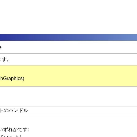
e
ます。
hGraphics)
ェクトのハンドル
いずれかです: