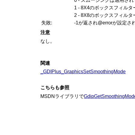
0 - スムージングは適用さ
1 - 8X4のボックスフィ
2 - 8X8のボックスフィ
失敗:
-1が返され@errorが設定さ
注意
なし。
関連
_GDIPlus_GraphicsSetSmoothingMode
こちらも参照
MSDNライブラリで
GdipGetSmoothingMod