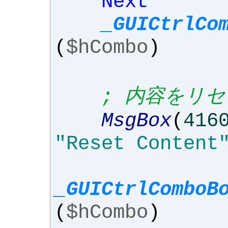
Next
_GUICtrlCo
(
$hCombo
)
; 内容をリ
MsgBox
(
416
"Reset Content
_GUICtrlComboB
(
$hCombo
)