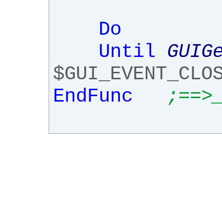
Do
Until
GUIG
$GUI_EVENT_CLO
EndFunc
;==>