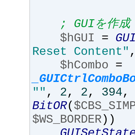
; GUIを作成
$hGUI
=
GU
Reset Content"
$hCombo
=
_GUICtrlComboB
""
,
2
,
2
,
394
,
BitOR
(
$CBS_SIM
$WS_BORDER
))
GUISetStat