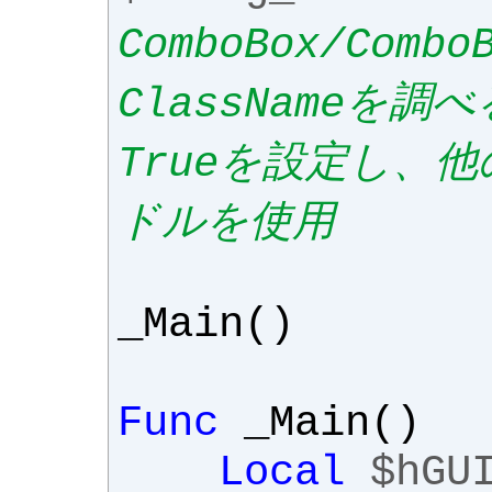
ComboBox/Com
ClassNameを
Trueを設定し、
ドルを使用
_Main
()
Func
_Main
()
Local
$hGU