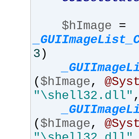
$hImage
=
_GUIImageList_
3
)
_GUIImageL
(
$hImage
,
@Sys
"\shell32.dll"
_GUIImageL
(
$hImage
,
@Sys
"\shell32.dll"