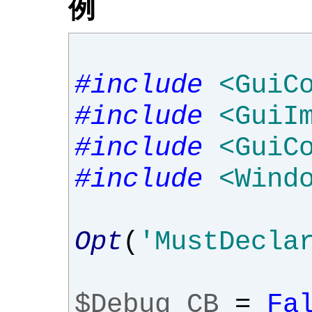
例
#include
<GuiC
#include
<GuiI
#include
<GuiC
#include
<Wind
Opt
(
'MustDecla
$Debug_CB
=
Fa