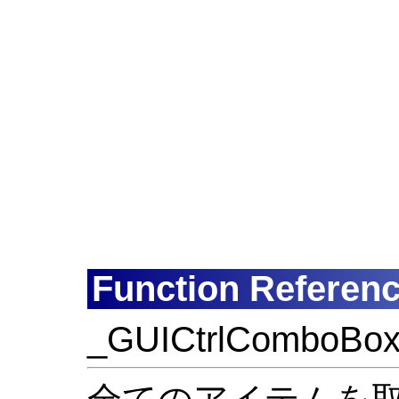
Function Referen
_GUICtrlComboBox