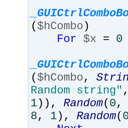
_GUICtrlComboB
(
$hCombo
)
For
$x
=
0
_GUICtrlComboB
(
$hCombo
,
Stri
Random string"
1
)),
Random
(
0
,
8
,
1
),
Random
(