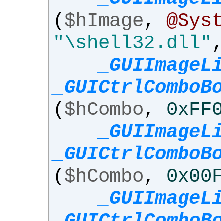
(
$hImage
,
@Sys
"\shell32.dll"
_GUIImageL
_GUICtrlComboB
(
$hCombo
,
0xFF
_GUIImageL
_GUICtrlComboB
(
$hCombo
,
0x00
_GUIImageL
_GUICtrlComboB