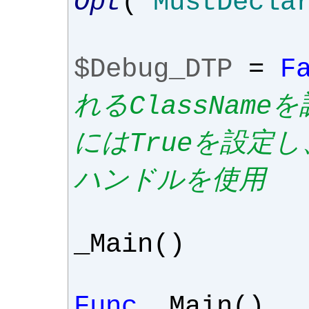
Opt
(
'MustDecla
$Debug_DTP
=
F
れるClassNam
にはTrueを設定
ハンドルを使用
_Main
()
Func
_Main
()