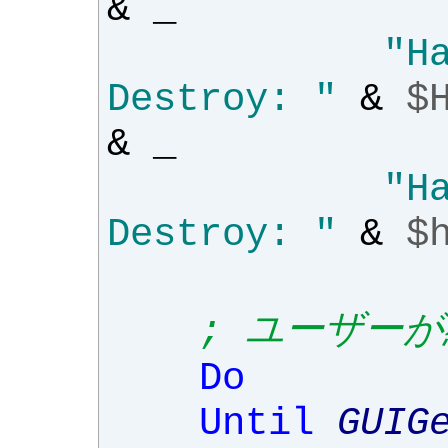
&
_
"H
Destroy: "
&
$
&
_
"H
Destroy: "
&
$
; ユーザー
Do
Until
GUIG