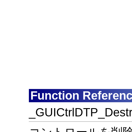
Function Referen
_GUICtrlDTP_Dest