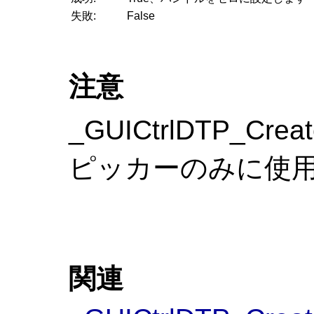
失敗:
False
注意
_GUICtrlDTP_
ピッカーのみに使
関連