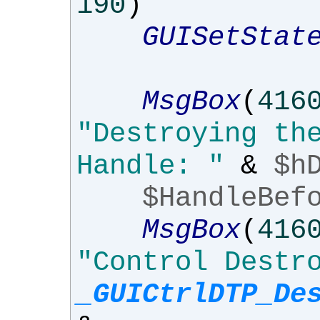
190
)
GUISetStat
MsgBox
(
416
"Destroying th
Handle: "
&
$h
$HandleBef
MsgBox
(
416
"Control Destr
_GUICtrlDTP_De