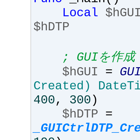
Local
$hGU
$hDTP
; GUIを作成
$hGUI
=
GU
Created) DateT
400
,
300
)
$hDTP
=
_GUICtrlDTP_Cr