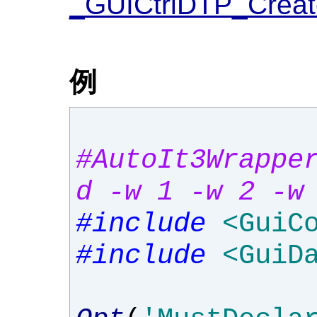
_GUICtrlDTP_Creat
例
#AutoIt3Wrappe
d -w 1 -w 2 -w
#include
<GuiC
#include
<GuiD