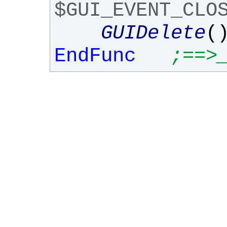
$GUI_EVENT_CLO
GUIDelete
(
EndFunc
;==>