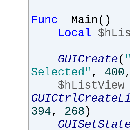
Func
_Main
()
Local
$hLi
GUICreate
(
Selected"
,
400
$hListView
GUICtrlCreateL
394
,
268
)
GUISetStat