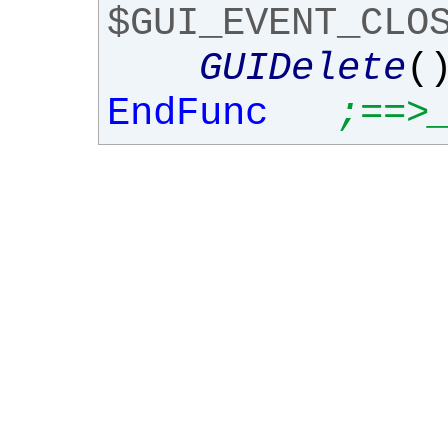
$GUI_EVENT_CLO
GUIDelete
(
EndFunc
;==>