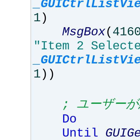
_GUICtrlListVi
1
)
MsgBox
(
416
"Item 2 Select
_GUICtrlListVi
1
))
; ユーザー
Do
Until
GUIG