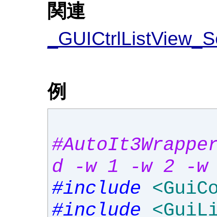
関連
_GUICtrlListView_S
例
#AutoIt3Wrappe
d -w 1 -w 2 -w
#include
<GuiC
#include
<GuiL