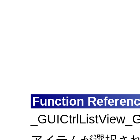
Function Referen
_GUICtrlListView_G