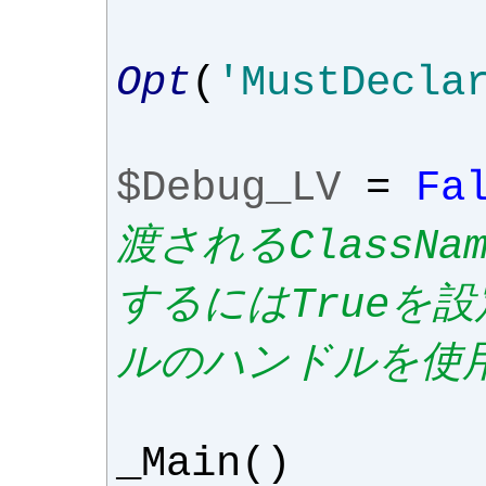
Opt
(
'MustDecla
$Debug_LV
=
Fa
渡されるClassN
するにはTrueを
ルのハンドルを使
_Main
()