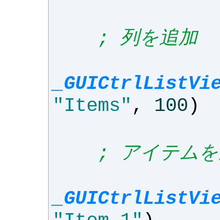
; 列を追加
_GUICtrlListVi
"Items"
,
100
)
; アイテム
_GUICtrlListVi