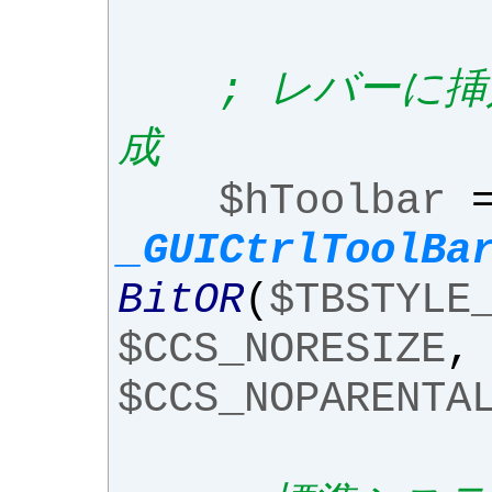
; レバーに
成
$hToolbar
_GUICtrlToolBa
BitOR
(
$TBSTYLE
$CCS_NORESIZE
,
$CCS_NOPARENTA