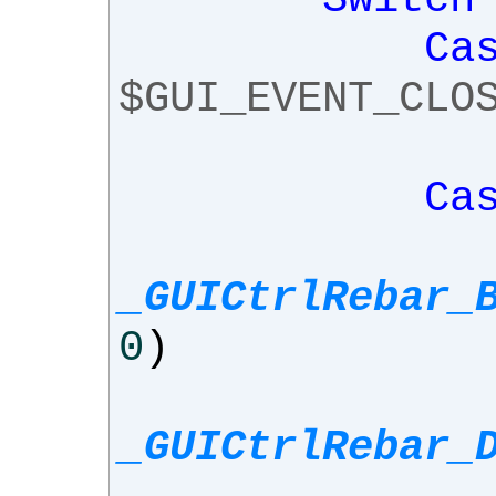
Ca
$GUI_EVENT_CLO
Ca
_GUICtrlRebar_
0
)
_GUICtrlRebar_