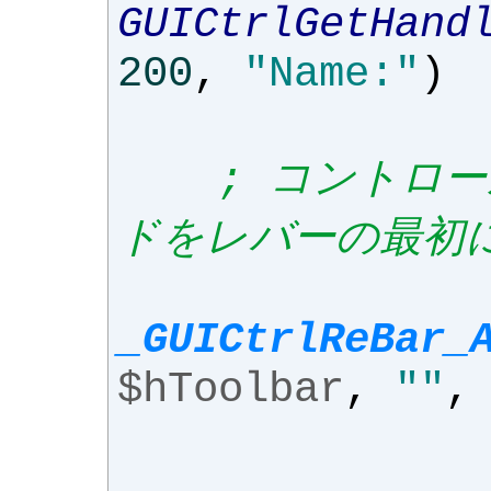
GUICtrlGetHand
200
,
"Name:"
)
; コントロ
ドをレバーの最初
_GUICtrlReBar_
$hToolbar
,
""
,