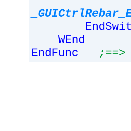
_GUICtrlRebar_
EndSwi
WEnd
EndFunc
;==>