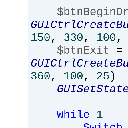
$btnBeginD
GUICtrlCreateB
150
,
330
,
100
,
$btnExit
=
GUICtrlCreateB
360
,
100
,
25
)
GUISetStat
While
1
Switch