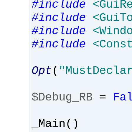
#include
<GuiR
#include
<GuiT
#include
<Wind
#include
<Cons
Opt
(
"MustDecla
$Debug_RB
=
Fa
_Main
()