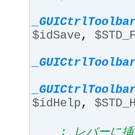
_GUICtrlToolba
$idSave
,
$STD_
_GUICtrlToolba
_GUICtrlToolba
$idHelp
,
$STD_
; レバーに