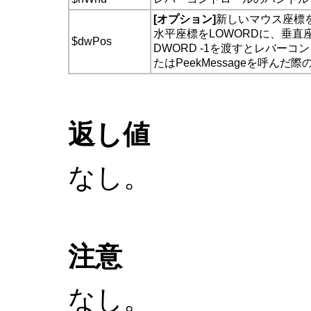
[オプション]
新しいマウス座標
水平座標をLOWORDに、垂直
$dwPos
DWORD -1を渡すとレバーコ
たはPeekMessageを呼ん
返し値
なし。
注意
なし。