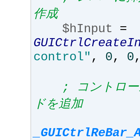
作成
$hInput
=
GUICtrlCreateI
control"
,
0
,
0
; コントロ
ドを追加
_GUICtrlReBar_