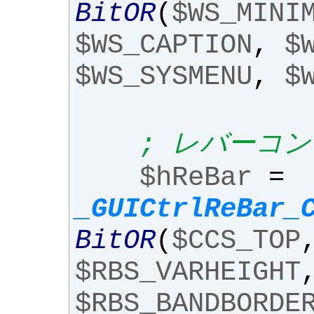
BitOR
(
$WS_MINI
$WS_CAPTION
,
$
$WS_SYSMENU
,
$
; レバーコ
$hReBar
=
_GUICtrlReBar_
BitOR
(
$CCS_TOP
$RBS_VARHEIGHT
$RBS_BANDBORDE