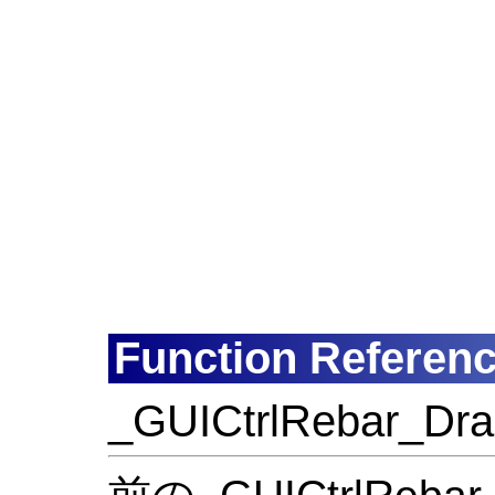
Function Referen
_GUICtrlRebar_Dr