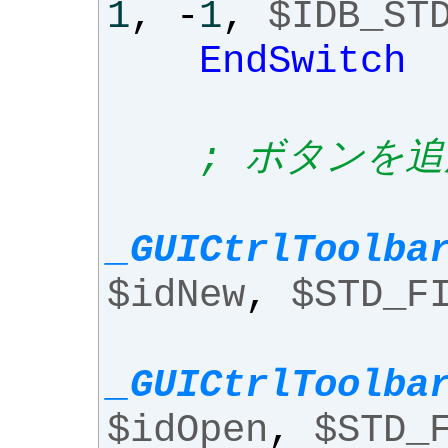
1
,
-
1
,
$IDB_ST
EndSwitch
; ボタンを追
_GUICtrlToolba
$idNew
,
$STD_F
_GUICtrlToolba
$idOpen
,
$STD_