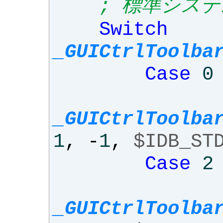
; 標準シス
Switch
_GUICtrlToolba
Case
0
_GUICtrlToolba
1
,
-
1
,
$IDB_ST
Case
2
_GUICtrlToolba