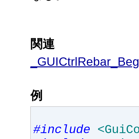
関連
_GUICtrlRebar_Beg
例
#include
<GuiC