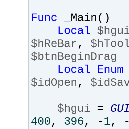
Func
_Main
()
Local
$hgu
$hReBar
,
$hToo
$btnBeginDrag
Local
Enum
$idOpen
,
$idSa
$hgui
=
GU
400
,
396
,
-
1
,