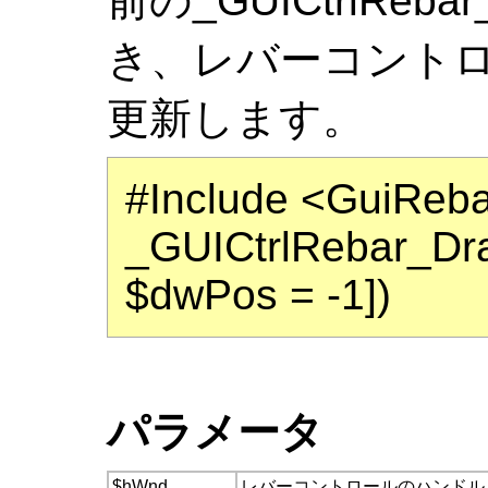
前の_GUICtrlReb
き、レバーコント
更新します。
#Include <GuiReba
_GUICtrlRebar_Dr
$dwPos = -1])
パラメータ
$hWnd
レバーコントロールのハンドル