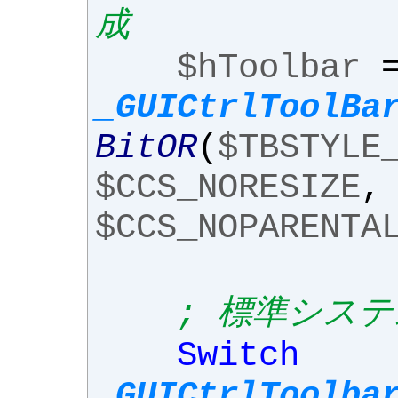
成
$hToolbar
_GUICtrlToolBa
BitOR
(
$TBSTYLE
$CCS_NORESIZE
,
$CCS_NOPARENTA
; 標準シス
Switch
_GUICtrlToolba