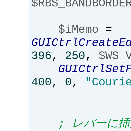
$RBS_BANDBORDE
$iMemo
=
GUICtrlCreateE
396
,
250
,
$WS_
GUICtrlSet
400
,
0
,
"Couri
; レバーに