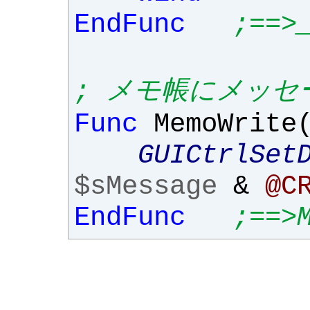
EndFunc
;==>
; メモ帳にメッセ
Func
MemoWrite
GUICtrlSet
$sMessage
&
@C
EndFunc
;==>