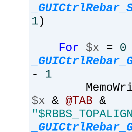
_GUICtrlRebar_
1
)
For
$x
=
0
_GUICtrlRebar_
-
1
MemoWri
$x
&
@TAB
&
"$RBBS_TOPALIG
_GUICtrlRebar_