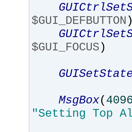
GUICtrlSet
$GUI_DEFBUTTON
GUICtrlSet
$GUI_FOCUS
)
GUISetStat
MsgBox
(
409
"Setting Top A