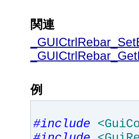
関連
_GUICtrlRebar_Set
_GUICtrlRebar_Get
例
#include
<GuiC
#include
<GuiR