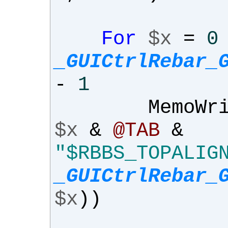
For
$x
=
0
_GUICtrlRebar_
-
1
MemoWri
$x
&
@TAB
&
"$RBBS_TOPALIG
_GUICtrlRebar_
$x
))