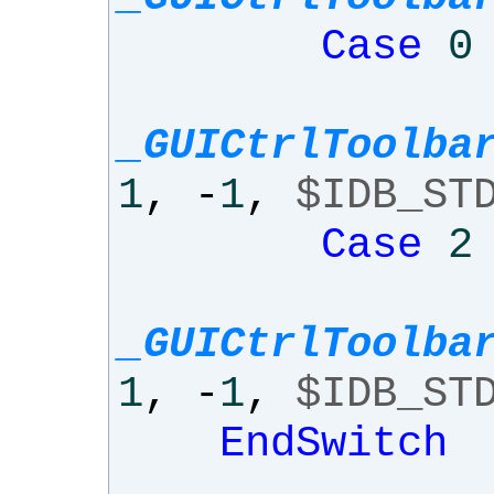
Case
0
_GUICtrlToolba
1
,
-
1
,
$IDB_ST
Case
2
_GUICtrlToolba
1
,
-
1
,
$IDB_ST
EndSwitch