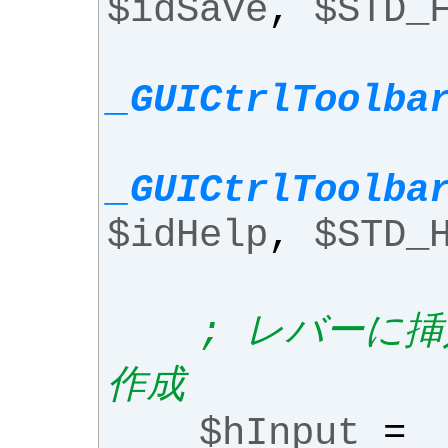
$idSave
,
$STD_
_GUICtrlToolba
_GUICtrlToolba
$idHelp
,
$STD_
; レバーに
作成
$hInput
=