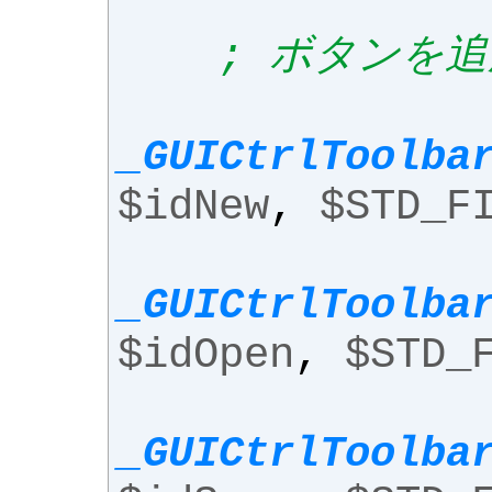
; ボタンを追
_GUICtrlToolba
$idNew
,
$STD_F
_GUICtrlToolba
$idOpen
,
$STD_
_GUICtrlToolba