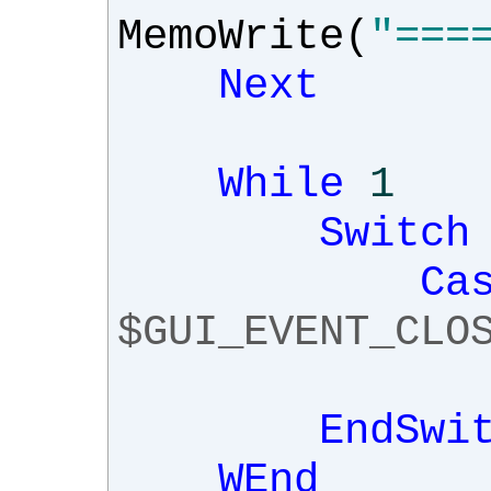
MemoWrite
(
"===
Next
While
1
Switch
Ca
$GUI_EVENT_CLO
EndSwi
WEnd