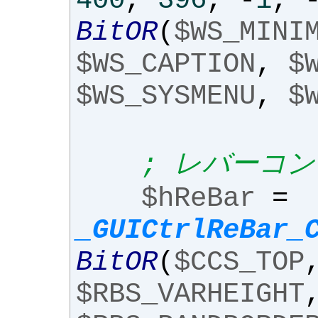
400
,
396
,
-
1
,
BitOR
(
$WS_MINI
$WS_CAPTION
,
$
$WS_SYSMENU
,
$
; レバーコ
$hReBar
=
_GUICtrlReBar_
BitOR
(
$CCS_TOP
$RBS_VARHEIGHT