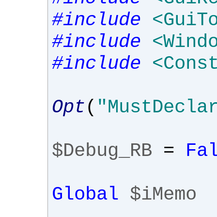
#include
<GuiT
#include
<Wind
#include
<Cons
Opt
(
"MustDecla
$Debug_RB
=
Fa
Global
$iMemo