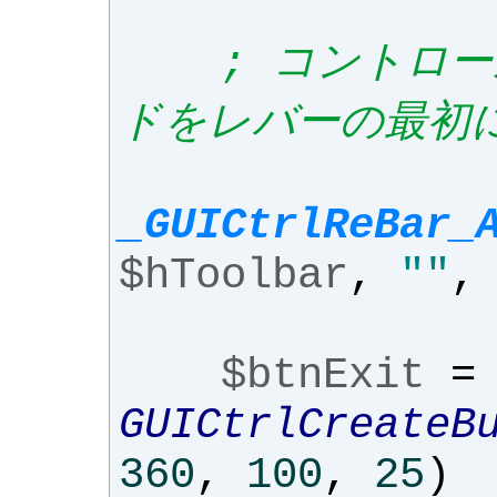
; コントロ
ドをレバーの最初
_GUICtrlReBar_
$hToolbar
,
""
,
$btnExit
=
GUICtrlCreateB
360
,
100
,
25
)