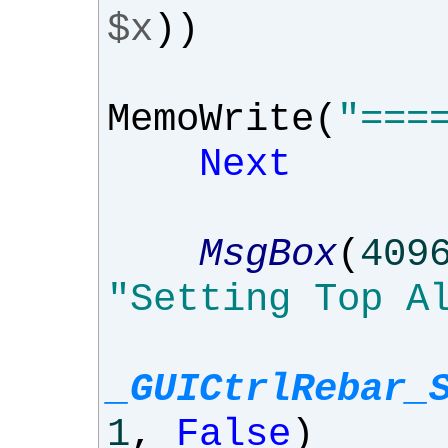
$x
))
MemoWrite
(
"===
Next
MsgBox
(
409
"Setting Top A
_GUICtrlRebar_
1
,
False
)