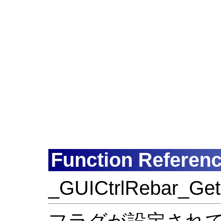
Function Referen
_GUICtrlRebar_Get