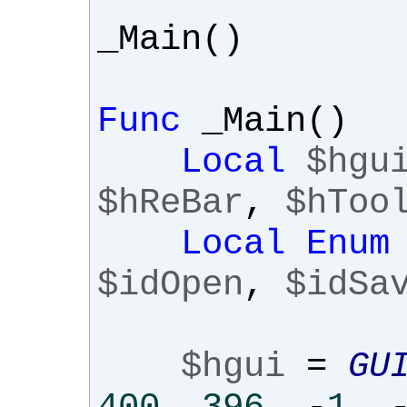
_Main
()
Func
_Main
()
Local
$hgu
$hReBar
,
$hToo
Local
Enum
$idOpen
,
$idSa
$hgui
=
GU