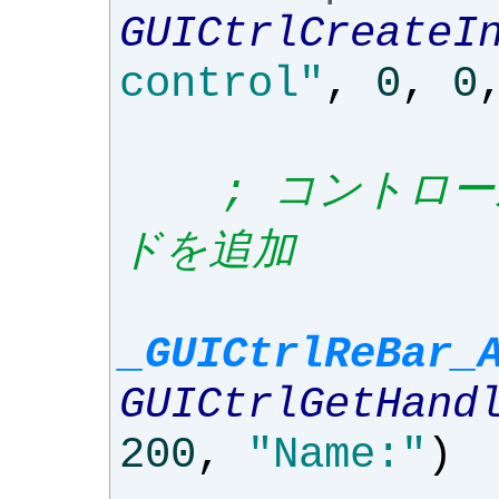
GUICtrlCreateI
control"
,
0
,
0
; コントロ
ドを追加
_GUICtrlReBar_
GUICtrlGetHand
200
,
"Name:"
)