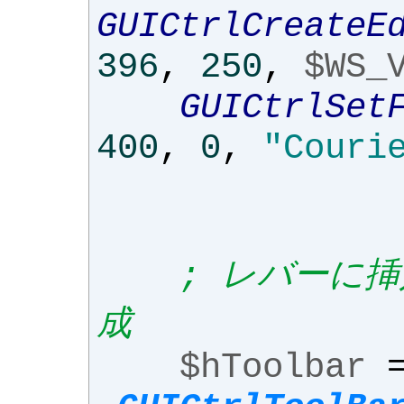
GUICtrlCreateE
396
,
250
,
$WS_
GUICtrlSet
400
,
0
,
"Couri
; レバーに
成
$hToolbar