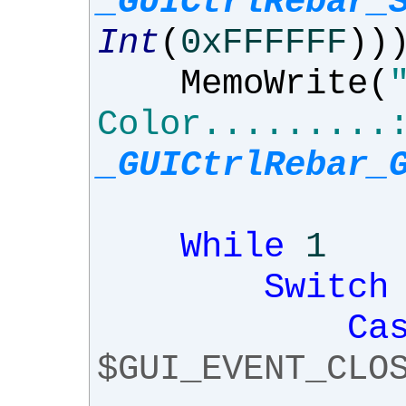
_GUICtrlRebar_
Int
(
0xFFFFFF
))
MemoWrite
(
Color.........
_GUICtrlRebar_
While
1
Switch
Ca
$GUI_EVENT_CLO