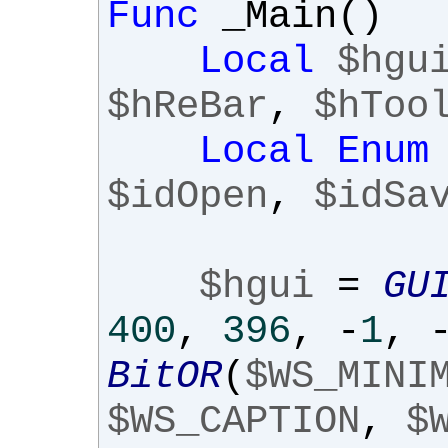
Func
_Main
()
Local
$hgu
$hReBar
,
$hToo
Local
Enum
$idOpen
,
$idSa
$hgui
=
GU
400
,
396
,
-
1
,
BitOR
(
$WS_MINI
$WS_CAPTION
,
$