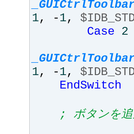
_GUICtrlToolba
1
,
-
1
,
$IDB_ST
Case
2
_GUICtrlToolba
1
,
-
1
,
$IDB_ST
EndSwitch
; ボタンを追