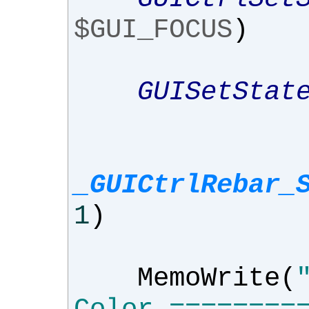
$GUI_FOCUS
)
GUISetStat
_GUICtrlRebar_
1
)
MemoWrite
(