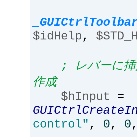
_GUICtrlToolba
$idHelp
,
$STD_
; レバーに
作成
$hInput
=
GUICtrlCreateI
control"
,
0
,
0