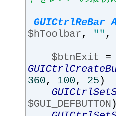
_GUICtrlReBar_
$hToolbar
,
""
,
$btnExit
=
GUICtrlCreateB
360
,
100
,
25
)
GUICtrlSet
$GUI_DEFBUTTON
GUICtrlSet