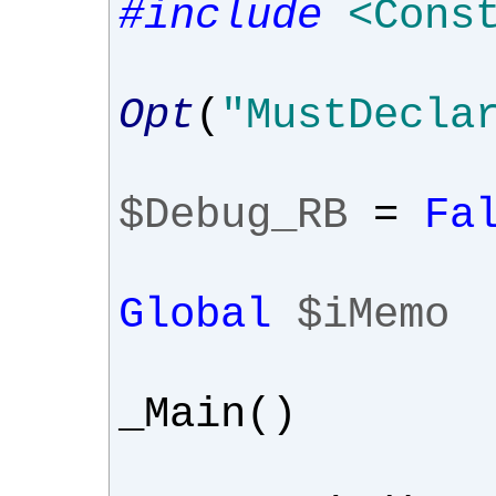
#include
<Cons
Opt
(
"MustDecla
$Debug_RB
=
Fa
Global
$iMemo
_Main
()