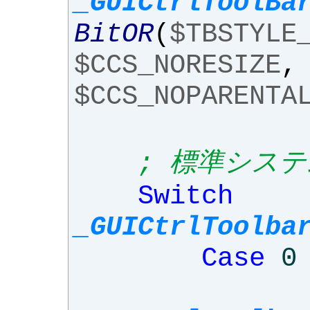
_GUICtrlToolBa
BitOR
(
$TBSTYLE
$CCS_NORESIZE
,
$CCS_NOPARENTA
; 標準シス
Switch
_GUICtrlToolba
Case
0