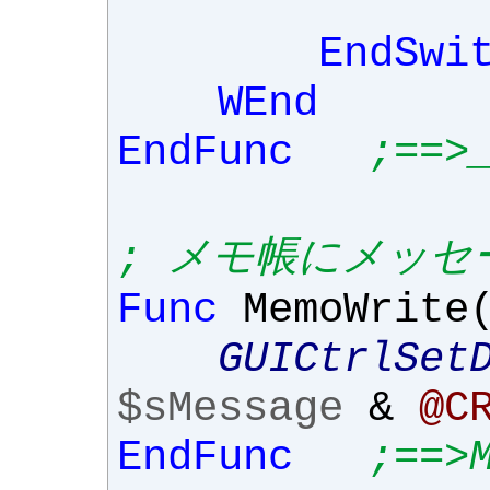
EndSwi
WEnd
EndFunc
;==>
; メモ帳にメッセ
Func
MemoWrite
GUICtrlSet
$sMessage
&
@C
EndFunc
;==>