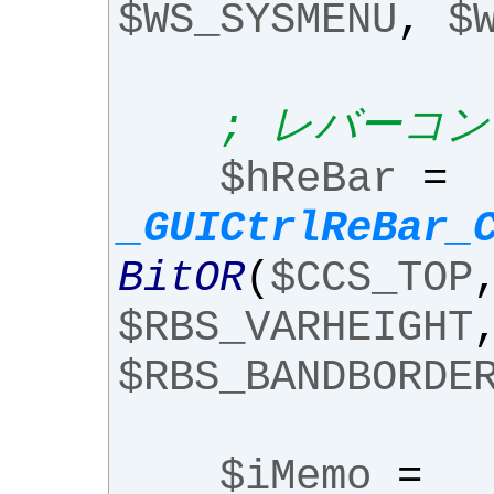
$WS_SYSMENU
,
$
; レバーコ
$hReBar
=
_GUICtrlReBar_
BitOR
(
$CCS_TOP
$RBS_VARHEIGHT
$RBS_BANDBORDE
$iMemo
=