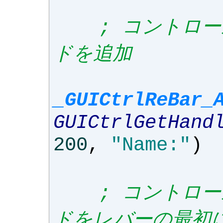
; コントロ
ドを追加
_GUICtrlReBar_
GUICtrlGetHand
200
,
"Name:"
)
; コントロ
ドをレバーの最初