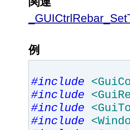
関連
_GUICtrlRebar_Set
例
#include
<GuiC
#include
<GuiR
#include
<GuiT
#include
<Wind