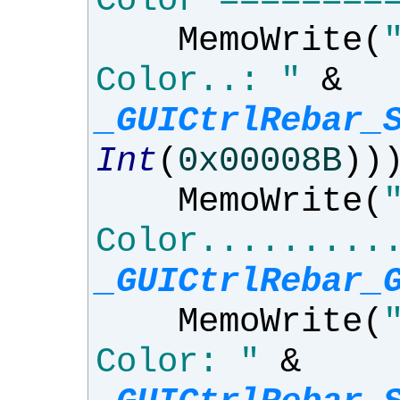
Color ========
MemoWrite
(
Color..: "
&
_GUICtrlRebar_
Int
(
0x00008B
))
MemoWrite
(
Color.........
_GUICtrlRebar_
MemoWrite
(
Color: "
&