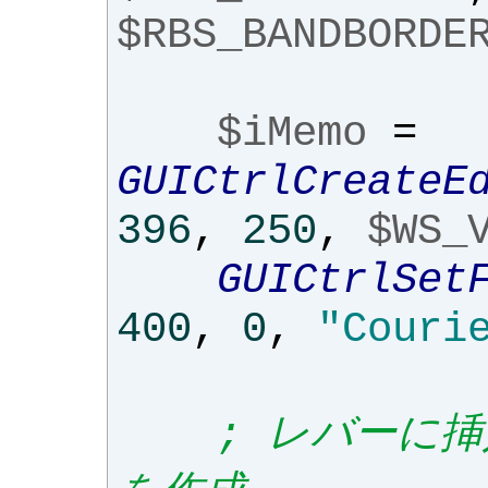
$RBS_BANDBORDE
$iMemo
=
GUICtrlCreateE
396
,
250
,
$WS_
GUICtrlSet
400
,
0
,
"Couri
; レバーに