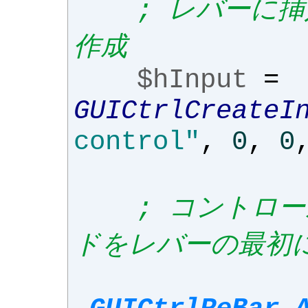
; レバーに
作成
$hInput
=
GUICtrlCreateI
control"
,
0
,
0
; コントロ
ドをレバーの最初