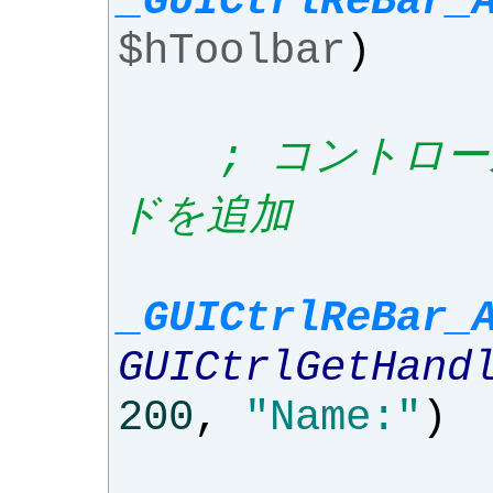
_GUICtrlReBar_
$hToolbar
)
; コントロ
ドを追加
_GUICtrlReBar_
GUICtrlGetHand
200
,
"Name:"
)