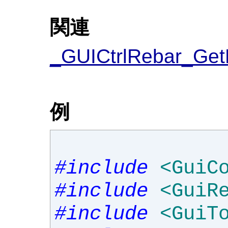
関連
_GUICtrlRebar_Get
例
#include
<GuiC
#include
<GuiR
#include
<GuiT