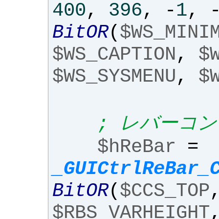
400
,
396
,
-
1
,
BitOR
(
$WS_MINI
$WS_CAPTION
,
$
$WS_SYSMENU
,
$
; レバーコ
$hReBar
=
_GUICtrlReBar_
BitOR
(
$CCS_TOP
$RBS_VARHEIGHT