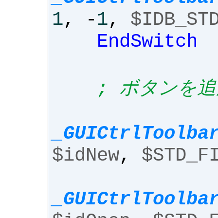
1
,
-
1
,
$IDB_ST
EndSwitch
; ボタンを追
_GUICtrlToolba
$idNew
,
$STD_F
_GUICtrlToolba