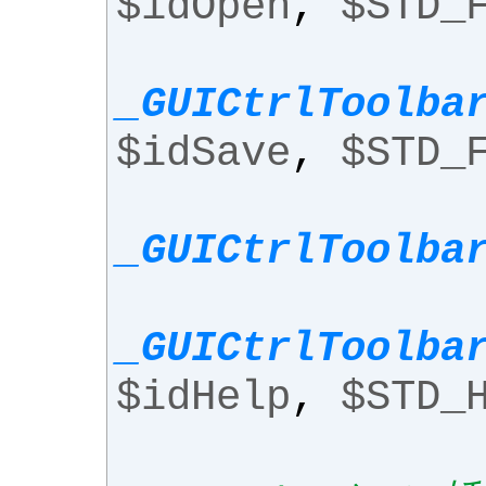
$idOpen
,
$STD_
_GUICtrlToolba
$idSave
,
$STD_
_GUICtrlToolba
_GUICtrlToolba
$idHelp
,
$STD_