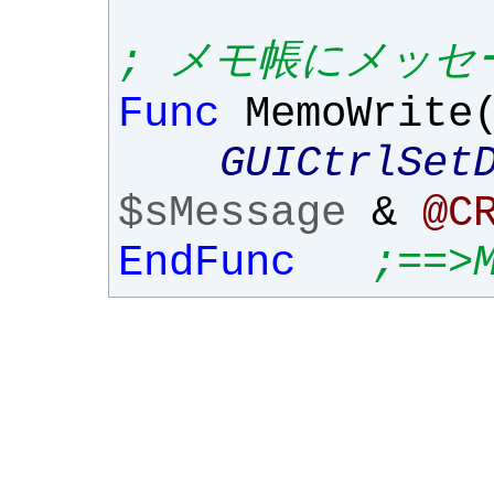
; メモ帳にメッセ
Func
MemoWrite
GUICtrlSet
$sMessage
&
@C
EndFunc
;==>