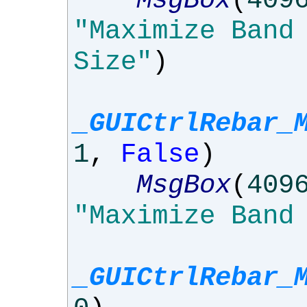
MsgBox
(
409
"Maximize Band
Size"
)
_GUICtrlRebar_
1
,
False
)
MsgBox
(
409
"Maximize Band
_GUICtrlRebar_