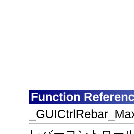
Function Referen
_GUICtrlRebar_Ma