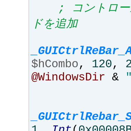
; コントロ
ドを追加
_GUICtrlReBar_
$hCombo
,
120
,
@WindowsDir
&
_GUICtrlRebar_
1
,
Int
(
0x00008