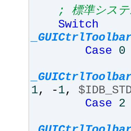
; 標準シス
Switch
_GUICtrlToolba
Case
0
_GUICtrlToolba
1
,
-
1
,
$IDB_ST
Case
2
_GUICtrlToolba