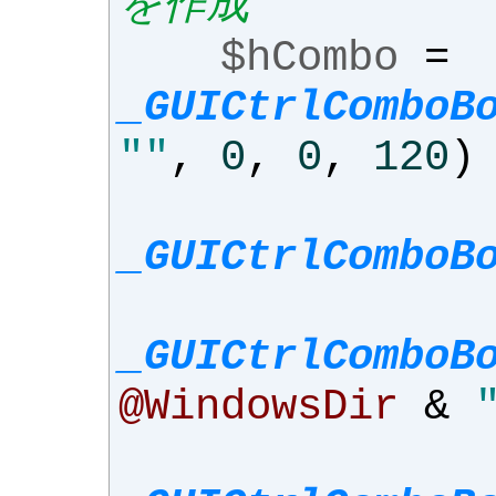
を作成
$hCombo
=
_GUICtrlComboB
""
,
0
,
0
,
120
)
_GUICtrlComboB
_GUICtrlComboB
@WindowsDir
&