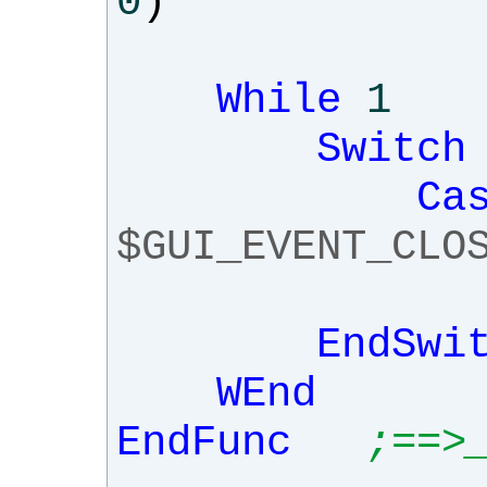
0
)
While
1
Switch
Ca
$GUI_EVENT_CLO
EndSwi
WEnd
EndFunc
;==>