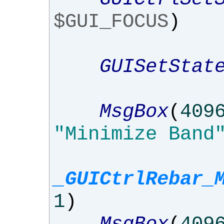
$GUI_FOCUS
)
GUISetStat
MsgBox
(
409
"Minimize Band
_GUICtrlRebar_
1
)