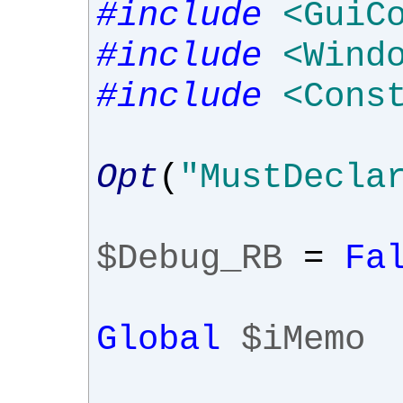
#include
<GuiC
#include
<Wind
#include
<Cons
Opt
(
"MustDecla
$Debug_RB
=
Fa
Global
$iMemo