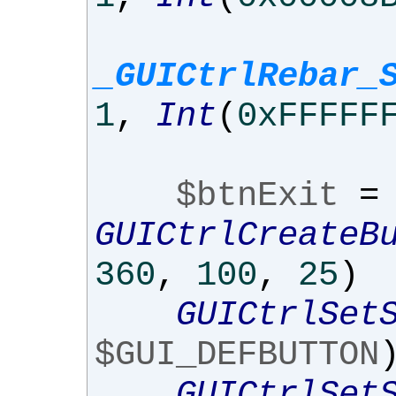
_GUICtrlRebar_
1
,
Int
(
0xFFFFF
$btnExit
=
GUICtrlCreateB
360
,
100
,
25
)
GUICtrlSet
$GUI_DEFBUTTON
GUICtrlSet