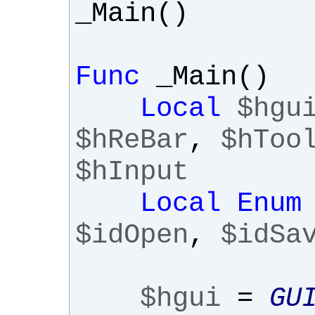
_Main
()
Func
_Main
()
Local
$hgu
$hReBar
,
$hToo
$hInput
Local
Enum
$idOpen
,
$idSa
$hgui
=
GU