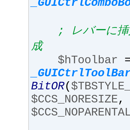
_GUICtrlComboB
; レバーに
成
$hToolbar
_GUICtrlToolBa
BitOR
(
$TBSTYLE
$CCS_NORESIZE
,
$CCS_NOPARENTA