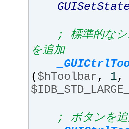
GUISetStat
; 標準的な
を追加
_GUICtrlTo
(
$hToolbar
,
1
,
$IDB_STD_LARGE
; ボタンを追