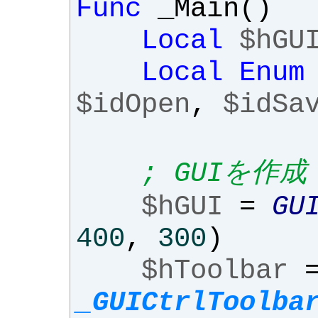
Func
_Main
()
Local
$hGU
Local
Enum
$idOpen
,
$idSa
; GUIを作成
$hGUI
=
GU
400
,
300
)
$hToolbar
_GUICtrlToolba