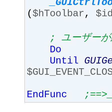
_GUICtrlTo
(
$hToolbar
,
$i
; ユーザー
Do
Until
GUIG
$GUI_EVENT_CLO
EndFunc
;==>