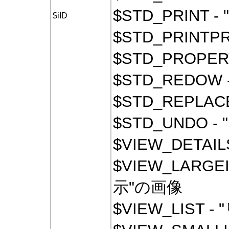
$STD_PRINT 
$iID
$STD_PRINT
$STD_PROPE
$STD_REDOW
$STD_REPLAC
$STD_UNDO 
$VIEW_DETAI
$VIEW_LARG
示"の画像
$VIEW_LIST