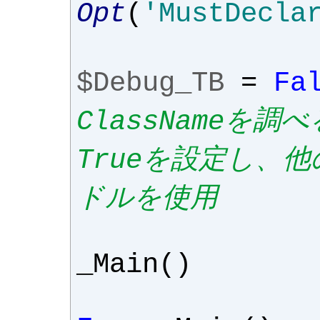
Opt
(
'MustDecla
$Debug_TB
=
Fa
ClassNameを
Trueを設定し、
ドルを使用
_Main
()