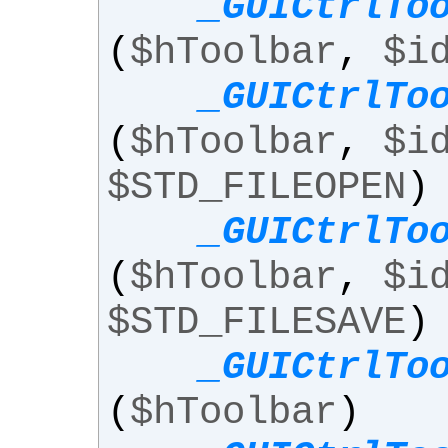
_GUICtrlTo
(
$hToolbar
,
$i
_GUICtrlTo
(
$hToolbar
,
$i
$STD_FILEOPEN
)
_GUICtrlTo
(
$hToolbar
,
$i
$STD_FILESAVE
)
_GUICtrlTo
(
$hToolbar
)