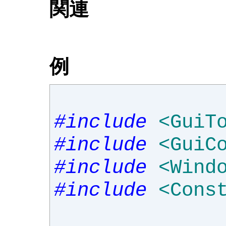
関連
例
#include
<GuiT
#include
<GuiC
#include
<Wind
#include
<Cons