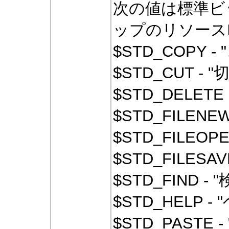
次の値は標準ビ
ップのリソースI
$STD_COPY 
$STD_CUT -
$STD_DELETE
$STD_FILEN
$STD_FILEO
$STD_FILES
$STD_FIND -
$STD_HELP 
$STD_PASTE