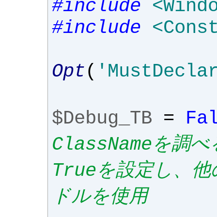
#include
<Wind
#include
<Cons
Opt
(
'MustDecla
$Debug_TB
=
Fa
ClassNameを
Trueを設定し、
ドルを使用