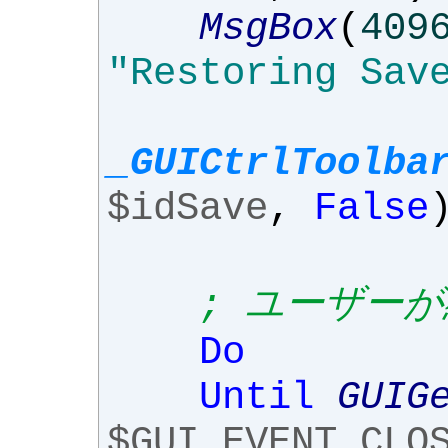
MsgBox
(
409
"Restoring Sav
_GUICtrlToolba
$idSave
,
False
; ユーザー
Do
Until
GUIG
$GUI_EVENT_CLO