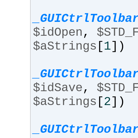
_GUICtrlToolba
$idOpen
,
$STD_
$aStrings
[
1
])
_GUICtrlToolba
$idSave
,
$STD_
$aStrings
[
2
])
_GUICtrlToolba