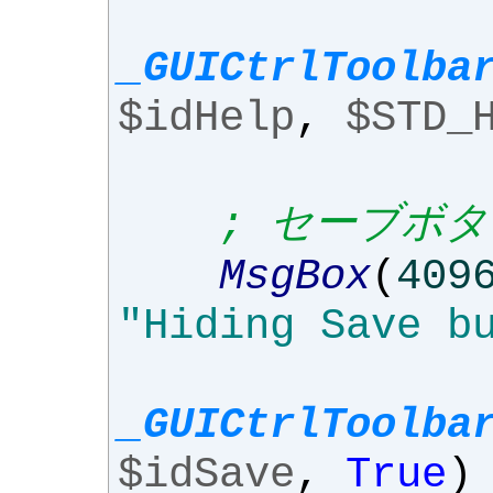
_GUICtrlToolba
$idHelp
,
$STD_
; セーブボ
MsgBox
(
409
"Hiding Save b
_GUICtrlToolba
$idSave
,
True
)