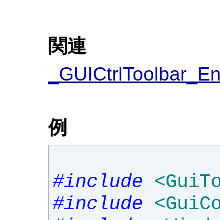
関連
_GUICtrlToolbar_En
例
#include
<GuiT
#include
<GuiC