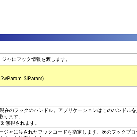
ージャにフック情報を渡します。
 $wParam, $lParam)
8/ME: 現在のフックのハンドル。アプリケーションはこのハンドルを_Win
取ります。
2003: 無視されます。
ージャに渡されたフックコードを指定します。次のフックプロ