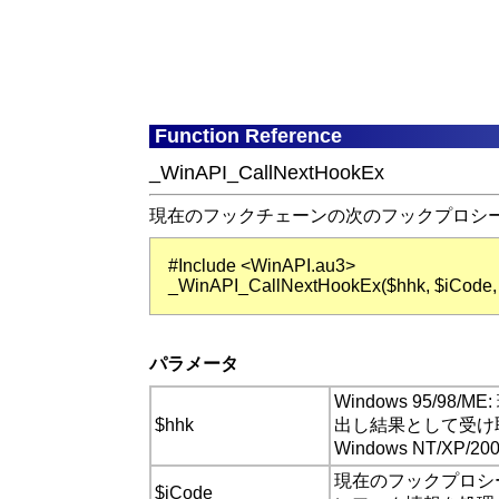
Function Reference
_WinAPI_CallNextHookEx
現在のフックチェーンの次のフックプロシ
#Include <WinAPI.au3>
_WinAPI_CallNextHookEx($hhk, $iCode,
パラメータ
Windows 95/9
$hhk
出し結果として受け
Windows NT/XP/
現在のフックプロシ
$iCode