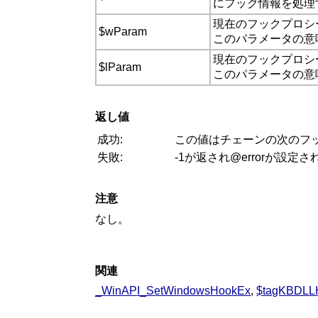
にフック情報を処理
現在のフックプロシ
$wParam
このパラメータの意
現在のフックプロシー
$lParam
このパラメータの意
返し値
成功:
この値はチェーンの次のフ
失敗:
-1が返され@errorが設定さ
注意
なし。
関連
_WinAPI_SetWindowsHookEx
,
$tagKBDL