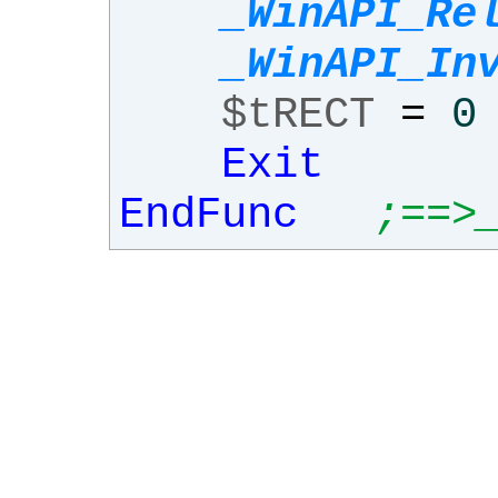
_WinAPI_Re
_WinAPI_In
$tRECT
=
0
Exit
EndFunc
;==>