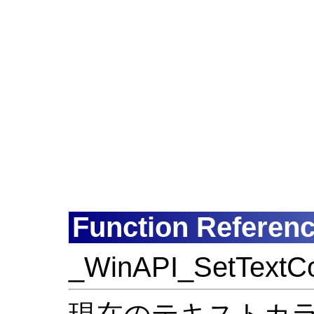
Function Referen
_WinAPI_SetTextCo