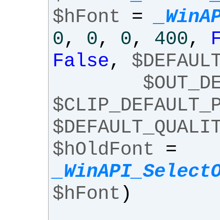
$hFont
=
_WinA
0
,
0
,
0
,
400
,
False
,
$DEFAUL
$OUT_D
$CLIP_DEFAULT_
$DEFAULT_QUALI
$hOldFont
=
_WinAPI_Select
$hFont
)