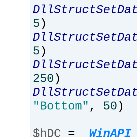
DllStructSetDa
5
)
DllStructSetDa
5
)
DllStructSetDa
250
)
DllStructSetDa
"Bottom"
,
50
)
$hDC
=
_WinAPI