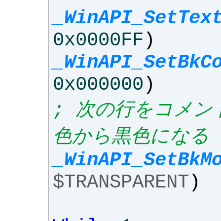
_WinAPI_SetTex
0x0000FF
)
_WinAPI_SetBkC
0x000000
)
; 次の行をコメ
色から黒色になる
_WinAPI_SetBkM
$TRANSPARENT
)