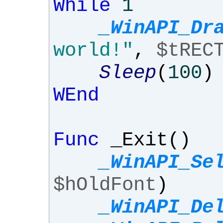
While
1
_WinAPI_Dr
world!"
,
$tREC
Sleep
(
100
)
WEnd
Func
_Exit
()
_WinAPI_Se
$hOldFont
)
_WinAPI_De