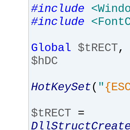
#include
<Wind
#include
<Font
Global
$tRECT
,
$hDC
HotKeySet
(
"
{ES
$tRECT
=
DllStructCreat