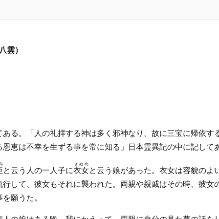
泉八雲）
てある。「人の礼拝する神は多く邪神なり、故に三宝に帰依す
る恩恵は不幸を生ずる事を常に知る」日本霊異記の中に記して
み
きぬめ
臣
と云う人の一人子に
衣女
と云う娘があった。衣女は容貌のよ
流行して、彼女もそれに襲われた。両親や親戚はその時、彼女
事を願うた。