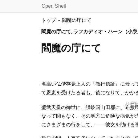
Open Shelf
トップ
閻魔の庁にて
閻魔の庁にて, ラフカディオ・ハーン（小
閻魔の庁にて
名高い仏僧存覚上人の『教行信証』に云っ
て恩恵を受けたる者も、後になりて、かか
ふしきのお
聖武天皇の御世に、讃岐国山田郡に、
布敷
なって間もなく、その地方に危険な病気が
にさまざまの行をして、――彼女を助ける