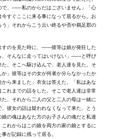
ので、――私のからだはございません」「心
は今すぐここに来る事になって居るから。お
ろう」それからこう云い終るや否や鵜足郡の
出すのを見た時に、――彼等は娘が発狂した
ら、そんなに走ってはいけない」――と呼び
来た。そこへ駆け込んで、老人達を見た。そ
んか」彼等はその女が何者か分らなかったか
途から来ました」衣女は答えた。「私はあな
はこれまでの話をした。そこで老人達は非常
来た。それから二人の父と二人の母は一緒に
で、彼女の話は疑われなくなって来た。とう
の娘の魂はあなた方のお子さんの魂だと私達
。これからはこの娘を両方の家の娘とするに
た事が記録に残って居る。