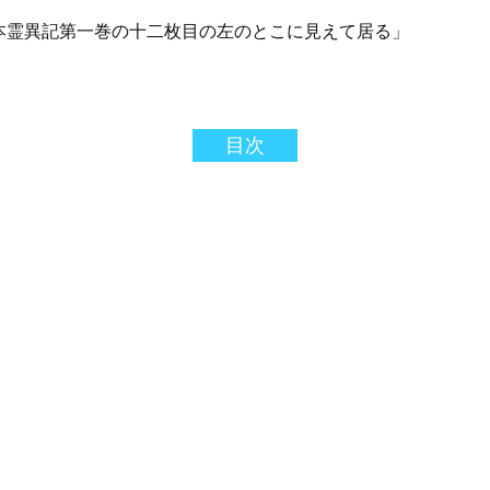
本霊異記第一巻の十二枚目の左のとこに見えて居る」
目次