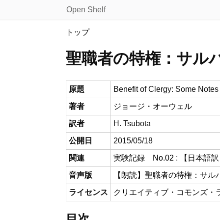
Open Shelf
トップ
聖職者の特権：サル
原題
Benefit of Clergy: Some Notes
著者
ジョージ・オーウェル
訳者
H. Tsubota
公開日
2015/05/18
関連
実験記録 No.02 : 【日
音声版
【朗読】聖職者の特権：サル
ライセンス
クリエイティブ・コモンズ・ライ
目次