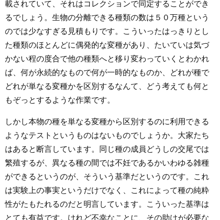
載されていて、それはコレクションで同定することができ
るでしょう。生物の分離できる種類の数は５０万種という
のでは少なすぎる見積もりです。こういったはっきりとし
た種類のほとんどに偶発的な変種があり、たいていは気づ
かない程の度合で他の種類へと移り変わっていくとわかれ
ば、何が永続的なもので何が一時的なものか、どれが種で
どれが単なる変種かを区別するなんて、どう考えても何と
もぞっとするような作業です。
しかし本物の種を単なる変種から区別するのに利用できる
ようなテストというものはないものでしょうか。大家たち
はあると断言しています。同じ種の成員どうしの交尾では
繁殖するが、異なる種の間では不妊であるかいわゆる雑種
ができるというのが、そういう基準だというのです。これ
は実験上の事実というだけでなく、これによって種の純粋
性がたもたれるのだと明言しています。こういった基準は
とても有益です。けれど不幸なことに、その助けが必要な