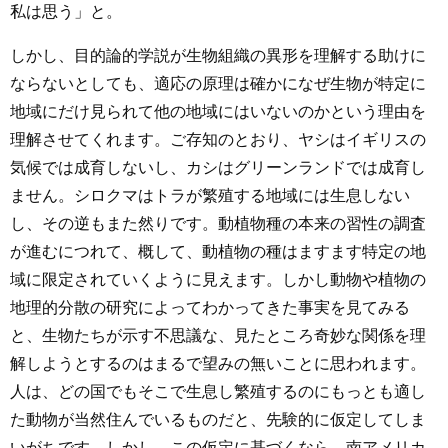
私は思う」と。
しかし、目的論的学説が生物組織の異形を理解する助けに
ならないとしても、適応の原理は確かになぜ生物が特定に
地域にだけ見られて他の地域にはいないのかという理由を
理解させてくれます。ご存知のとおり、ヤシはイギリスの
気候では成育しないし、カシはグリーンランドでは成育し
ません。シロクマはトラが繁殖する地域には生息しない
し、その逆もまた然りです。動植物種の本来の習性の調査
が進むにつれて、概して、動植物の種はますます特定の地
域に限定されていくように見えます。しかし動物や植物の
地理的分散の研究によってわかってきた事実を見てみる
と、生物たちが示す不思議な、見たところ奇妙な関係を理
解しようとするのはまるで望みの無いことに思われます。
人は、どの国でもそこで生息し繁殖するのにもっとも適し
た動物が当然住んでいるものだと、先験的に仮定してしま
いがちです。しかし、この仮定に基づくなら、南アメリカ