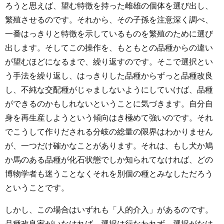
ろうと思えば、望む特徴を持った雌雄の個体を選び出し、
繁殖させるのです。それから、その子孫を注意深く調べ、
一番はっきりと特徴を示しているものを繁殖のために選び
出します。そしてこの操作を、もともとの品種からの違い
が望むほどになるまで、繰り返すのです。そこで選択とい
う手法を繰り返し、はっきりした品種からずっと品種改良
し、不純な交配種がじゃましないようにしていけば、品種
ができるのかもしれないということに気づきます。自分自
身を再生産しようという傾向はき極めて強いのです。それ
でこうして作りだされる分岐の総量の限界はわかりません
が、一つだけ確かなことがあります。それは、もし犬か鳩
か馬のある品種が化石状態でしか知られてなければ、どの
博物学者も迷うことなくそれを別個の種とみなしただろう
ということです。
しかし、この場合はいずれも「人的介入」があるのです。
品種改良家がいなければ、選択は行なわれず、選択がなけ