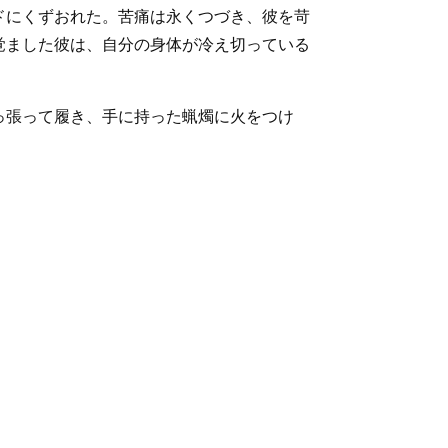
ドにくずおれた。苦痛は永くつづき、彼を苛
覚ました彼は、自分の身体が冷え切っている
っ張って履き、手に持った蝋燭に火をつけ