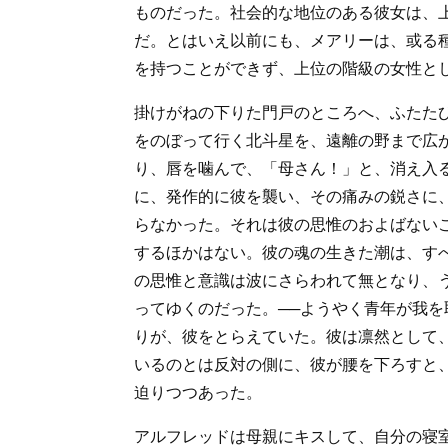
ものだった。社会的な地位のある彼女は、
だ。とはいえ以前にも、メアリーは、或る
を持つことができず、上位の階級の女性と
掛けがねの下りた門戸のところへ、ふたた
をのぼって行く北斗星を、遠離の野まで広
り、唇を噛んで、「母さん！」と、消え入
に、発作的に彼を襲い、その痛みの鋭さに
らなかった。それは彼の思惟のおよばない
するほかはない。彼の魂の生きた潮は、す
の思惟と意識は波にさらわれて無となり、
ってゆくのだった。──ようやく青年が我
りが、彼をとらえていた。彼は凛然として
いるのとは反対の側に、彼が腰を下ろすと
迫りつつあった。
アルフレッドは母親にキスして、自分の寝