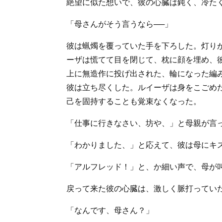
絶望に似た想いで、彼の心臓は鈍く、冷た
「母さんがそう言うなら──」
彼は蝋燭を覆っていた手を下ろした。灯り
ーザは慌てて目を閉じて、枕に顔を埋め、
上に無造作に投げ出された、輪になった編
彼は立ち尽くした。ルイーザは身をこごめ
己を固持することも覚束なくなった。
「仕事に行きなさい、坊や、」と母親が言
「わかりました、」と応えて、彼は母にキ
「アルフレッド！」と、か細い声で、母が
戻って来た彼の心臓は、激しく脈打ってい
「なんです、母さん？」