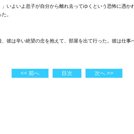
！」いよいよ息子が自分から離れ去ってゆくという恐怖に憑か
った。
後、彼は辛い絶望の念を抱えて、部屋を出て行った。彼は仕事
<< 前へ
目次
次へ >>