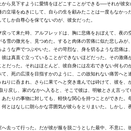
上から見下すように愛情をほどこすことができる──それが彼女
種の立場をぬきにして、自らの生を顧みたことは一度もなかっ
してしか自尊心を保てないのが、彼女だった。
び戻って来た時、アルフレッドは、胸に悲痛をおぼえて、夜の
がる雪の微光を、見つめた。すると肉体の苦痛に似た悲しみが
るような声でつぶやいた。その苛烈な、身を切るような悲痛は
、彼は真直ぐ立っていることができないほどだった。その激痛
ことだった。それはほとんど、彼自身には左右できない何もの
べて、死の広漠を目指すかのように、この故知れない痛苦へと
うねりに呑まれ、さらに果てへと突き進んでは砕けて、彼を、
を取り戻し、家のなかへ入ると、そこで彼は、明敏とさえ言って
、あたりの事物に対しても、軽快な関心を持つことができた。
、何とはなしに朗らかな雰囲気が彼らをとりまいた。しかし、
室へ去って行った。だが彼が服を脱ごうとした最中、不意に、