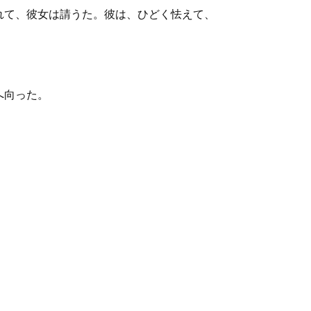
れて、彼女は請うた。彼は、ひどく怯えて、
へ向った。