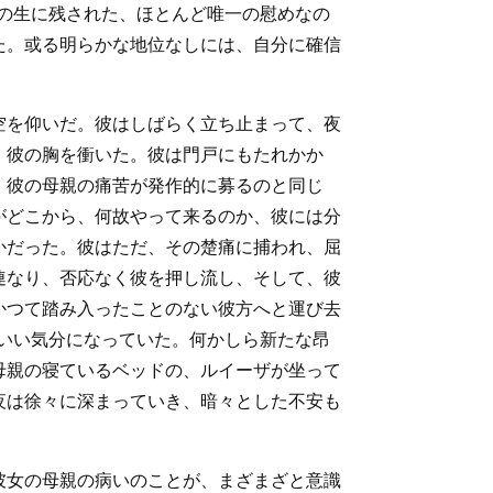
の生に残された、ほとんど唯一の慰めなの
た。或る明らかな地位なしには、自分に確信
空を仰いだ。彼はしばらく立ち止まって、夜
、彼の胸を衝いた。彼は門戸にもたれかか
、彼の母親の痛苦が発作的に募るのと同じ
がどこから、何故やって来るのか、彼には分
かだった。彼はただ、その楚痛に捕われ、屈
連なり、否応なく彼を押し流し、そして、彼
かつて踏み入ったことのない彼方へと運び去
いい気分になっていた。何かしら新たな昂
母親の寝ているベッドの、ルイーザが坐って
夜は徐々に深まっていき、暗々とした不安も
彼女の母親の病いのことが、まざまざと意識