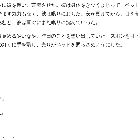
うに彼を襲い、苦悶させた。彼は身体をきつくよじって、ベッ
済ます気力もなく、彼は眠りにおちた。夜が更けてから、目を
込むと、彼は直ぐにまた眠りに沈んでいった。
目覚めるやいなや、昨日のことを想い出していた。ズボンを引
の灯りに手を翳し、光りがベッドを照らさぬようにした。
？」
た。