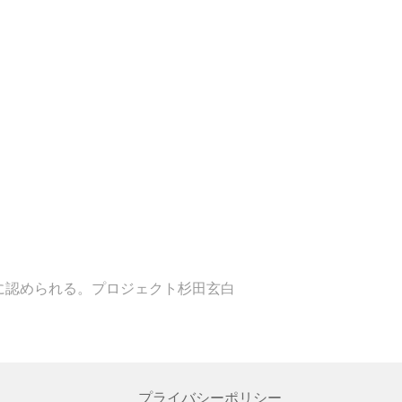
由に認められる。プロジェクト杉田玄白
プライバシーポリシー