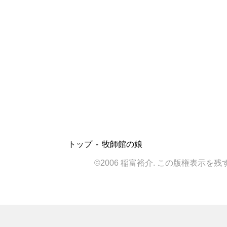
トップ
牧師館の娘
©2006 稲富裕介. この版権表