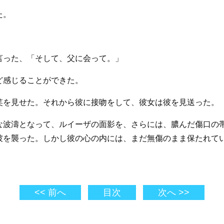
た。
言った、「そして、父に会って。」
ど感じることができた。
笑を見せた。それから彼に接吻をして、彼女は彼を見送った。
な波濤となって、ルイーザの面影を、さらには、膿んだ傷口の
彼を襲った。しかし彼の心の内には、まだ無傷のまま保たれて
<< 前へ
目次
次へ >>