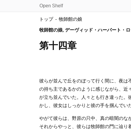
Open Shelf
トップ
牧師館の娘
牧師館の娘, デーヴィッド・ハーバート・
第十四章
彼らが並んで丘をのぼって行く間に、夜は
の持ち主であるかのように感じながら、近
が立ち並んでいた。人々とも行き違った。
かし、彼女はしっかりと彼の手を掴んでい
やがて彼らは、野原の只中、真の暗闇のな
それからやっと、彼らは牧師館の門に辿り