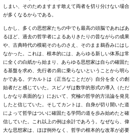
しまい、そのためますます敢えて両者を切り分けない場合
が多くなるからである。
しかし、多くの思想家たちの中でも最高の頭脳であればあ
るほど、過去の哲学者によるありきたりの昔ながらの成果
や、古典時代の模範そのものさえ、そのまま鵜呑みにはし
なかった。これは、根本的には、あらゆる新しい体系は常
に全くの白紙から始まり、あらゆる思想家は自らの確固た
る基盤を求め、先行者の肩に乗らないということから明ら
かである。デカルトは（正当なことだが）自分を全くの創
始者だと感じていた。スピノザは数学的形式の導入（ただ
しかなり表面的な）において、究極の哲学的方法論を発見
したと信じていた。そしてカントは、自身が切り開いた道
によって哲学はついに確固たる学問の道を歩み始めたと確
信していた。これ以上の例は余計であろう。なぜなら、偉
大な思想家は、ほぼ例外なく、哲学の根本的な改革が必要