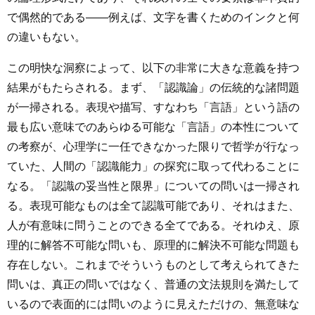
で偶然的である――例えば、文字を書くためのインクと何
の違いもない。
この明快な洞察によって、以下の非常に大きな意義を持つ
結果がもたらされる。まず、「認識論」の伝統的な諸問題
が一掃される。表現や描写、すなわち「言語」という語の
最も広い意味でのあらゆる可能な「言語」の本性について
の考察が、心理学に一任できなかった限りで哲学が行なっ
ていた、人間の「認識能力」の探究に取って代わることに
なる。「認識の妥当性と限界」についての問いは一掃され
る。表現可能なものは全て認識可能であり、それはまた、
人が有意味に問うことのできる全てである。それゆえ、原
理的に解答不可能な問いも、原理的に解決不可能な問題も
存在しない。これまでそういうものとして考えられてきた
問いは、真正の問いではなく、普通の文法規則を満たして
いるので表面的には問いのように見えただけの、無意味な