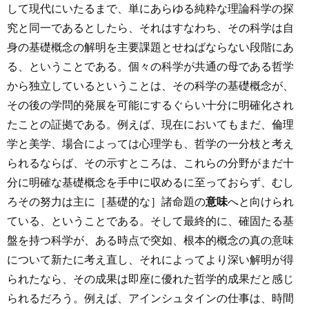
して現代にいたるまで、単にあらゆる純粋な理論科学の探
究と同一であるとしたら、それはすなわち、その科学は自
身の基礎概念の解明を主要課題とせねばならない段階にあ
る、ということである。個々の科学が共通の母である哲学
から独立しているということは、その科学の基礎概念が、
その後の学問的発展を可能にするぐらい十分に明確化され
たことの証拠である。例えば、現在においてもまだ、倫理
学と美学、場合によっては心理学も、哲学の一分枝と考え
られるならば、その示すところは、これらの分野がまだ十
分に明確な基礎概念を手中に収めるに至っておらず、むし
ろその努力は主に［基礎的な］諸命題の
意味
へと向けられ
ている、ということである。そして最終的に、確固たる基
盤を持つ科学が、ある時点で突如、根本的概念の真の意味
について新たに考え直し、それによってより深い解明が得
られたなら、その成果は即座に優れた哲学的成果だと感じ
られるだろう。例えば、アインシュタインの仕事は、時間