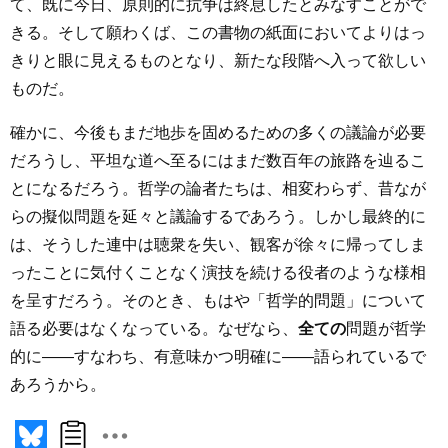
て、既に今日、原則的に抗争は終息したとみなすことがで
きる。そして願わくば、この書物の紙面においてよりはっ
きりと眼に見えるものとなり、新たな段階へ入って欲しい
ものだ。
確かに、今後もまだ地歩を固めるための多くの議論が必要
だろうし、平坦な道へ至るにはまだ数百年の旅路を辿るこ
とになるだろう。哲学の論者たちは、相変わらず、昔なが
らの擬似問題を延々と議論するであろう。しかし最終的に
は、そうした連中は聴衆を失い、観客が徐々に帰ってしま
ったことに気付くことなく演技を続ける役者のような様相
を呈すだろう。そのとき、もはや「哲学的問題」について
語る必要はなくなっている。なぜなら、
全ての
問題が哲学
的に――すなわち、有意味かつ明確に――語られているで
あろうから。