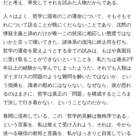
だと考え、率先してそれを試みた人物だからである。
人々はよく、哲学に固有のこの運命について、そもそもそ
れについて語ることが既にくだらないことであり、沈黙の
懐疑主義と諦めだけが唯一この状況に相応しい態度ではな
いかと言って嘆いてきた。諸体系の混沌に終止符を打ち、
哲学の運命を変えようとする全ての試みは、もはや真面目
に受け取ることができないということを、私たちは過去2千
年以上の経験から学んでしまったようだ。それでも人類は
ダイダロスの問題のような難問を解いたではないか、とい
う指摘も、識者の慰めにはならない。なぜなら、彼が恐れ
るのはまさに、哲学は真正の「問題」を構成するところま
で決して行き着かない、ということなのだから。
巷間に流布している、この「哲学的見解は無秩序である」
という言葉を、私は敢えて受け入れよう。それは、今から
述べる確信の射程と意義を、私がはっきりと自覚している