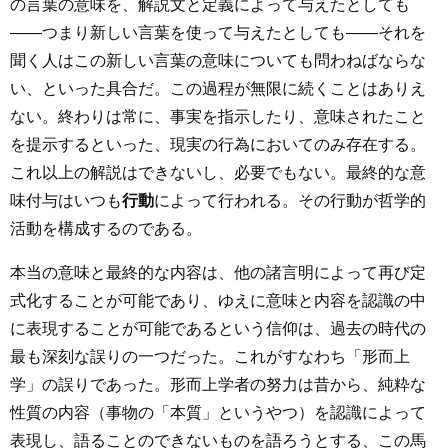
の言葉の意味を、解説文と定義によって与えたとしても
――つまり新しい言葉を使って与えたとしても――それを
聞く人はこの新しい言葉の意味についても問わねばならな
い、といった具合だ。この過程が無限に続くことはありえ
ない。終わりは常に、事実を指示したり、意味されたこと
を提示するといった、現実の行為においてのみ存在する。
これ以上の解説はできないし、必要でもない。最終的な意
味付与はいつも
行動
によって行われる。その行動が哲学的
活動を構成するのである。
本当の意味と最終的な内容は、他の諸言明によって再び定
式化することが可能であり、ゆえに意味と内容を認識の中
に表現することが可能であるという信仰は、過去の時代の
最も深刻な誤りの一つだった。これがすなわち「形而上
学」の誤りであった。形而上学者の努力は昔から、純粋な
性質の内容（事物の「本質」というやつ）を認識によって
表現し、語ることのできないものを語ろうとする、この馬