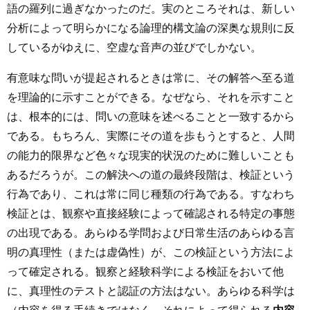
語の羅列に過ぎなかったのだ。実のところそれは、新しい
分析によって明らかになる論理的構文論の深奥な規則に反
しているがゆえに、空虚な音声の並びでしかない。
有意味な問いが提起されるときは常に、その解答へ至る道
を理論的に示すことができる。なぜなら、それを示すこと
は、根本的には、問いの意味を述べることと一致するから
である。もちろん、実際にその道を歩もうとすると、人間
の能力的限界など色々な現実的状況のために難しいことも
あるだろうが。この解決への道の最終段階は、検証という
行為であり、これは常に同じ種類の行為である。すなわち
検証とは、観察や直接経験によって確認される特定の事態
の出現である。あらゆる学問および日常生活のあらゆる言
明の真理性（または虚偽性）が、この検証という方法によ
って確定される。観察と経験科学による検証をおいて他
に、真理性のテストと認証の方法はない。あらゆる科学は