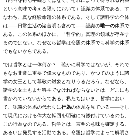
（内容を得る手続きではなく、それによって得られる
内容
という意味で考える限りにおいて）認識の体系である。す
なわち、真な経験命題の体系である。そして諸科学の全体
は――日常生活の諸言明も含めて――認識の
唯一の
体系で
ある。この体系のほかに、「哲学的」真理の領域が存在す
るのではない。なぜなら哲学は命題の体系でも科学の体系
でもないからである。
では哲学とは一体何か？ 確かに科学ではないが、それで
もなお非常に重要で偉大なものであり、かつてのように諸
学の女王として尊敬の対象となりうるだろう。なぜなら、
諸学の女王もまた科学でなければならないとは、どこにも
書かれていないからである。私たちはいま、哲学におい
て、認識の体系の代わりに
行為
の体系を見ている――そし
て現代における偉大な転回を明確に特徴付けているのも、
この行為なのである。哲学とは、言明の意味を確定する、
あるいは発見する活動である。命題は哲学によって解明さ