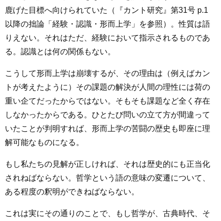
鹿げた目標へ向けられていた（『カント研究』第31号 p.1
以降の拙論「経験・認識・形而上学」を参照）。性質は語
りえない。それはただ、経験において指示されるものであ
る。認識とは何の関係もない。
こうして形而上学は崩壊するが、その理由は（例えばカン
トが考えたように）その課題の解決が人間の理性には荷の
重い企てだったからではない。そもそも課題など全く存在
しなかったからである。ひとたび問いの立て方が間違って
いたことが判明すれば、形而上学の苦闘の歴史も即座に理
解可能なものになる。
もし私たちの見解が正しければ、それは歴史的にも正当化
されねばならない。哲学という語の意味の変遷について、
ある程度の釈明ができねばならない。
これは実にその通りのことで、もし哲学が、古典時代、そ