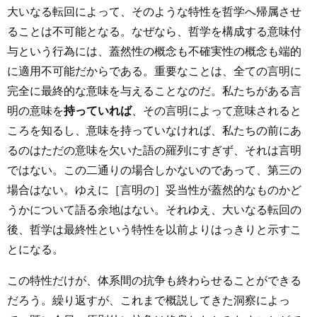
大いなる転回によって、そのような特性を哲学へ帰属させ
ることは不可能となる。なぜなら、哲学を構成する意味付
与という行為には、蓋然性の概念も不確実性の概念も端的
に適用不可能だからである。重要なことは、全ての言明に
完全に最終的な意味を与えることなのだ。私たちがある言
明の意味を
持っていれば
、その言明によって意味されると
ころを知るし、意味を持っていなければ、私たちの前にあ
るのはただの意味を欠いた語の羅列にすぎず、それは言明
ではない。この二通りの場合しかないのであって、第三の
場合はない。ゆえに［言明の］妥当性が蓋然的なものかど
うかについて語る余地はない。それゆえ、大いなる転回の
後、哲学は最終性という特性を以前よりはっきりと示すこ
とになる。
この特性だけが、体系間の抗争も終わらせることができる
だろう。繰り返すが、これまで概説してきた洞察によっ