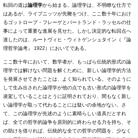
転回の道は
論理学
から始まる。論理学は、不明瞭な仕方で
はあるが、ライプニッツが先鞭をつけ、ここ数十年におけ
るゴットロープ・フレーゲとバートランド・ラッセルの仕
事によって重要な進展を見せた。しかし決定的な転回点へ
達したのは、ルートヴィヒ・ウィトゲンシュタイン（『論
理哲学論考』 1922）においてである。
ここ数十年において、数学者が、もっぱら伝統的形式の論
理学では解けない問題を解くために、新しい論理学的方法
を発展させてきたことは、よく知られている。そのように
して生み出された論理学が他の点でも古い形式の論理学を
凌駕していることはとうに証明されており、間もなく新し
い論理学が取って代わることには疑いの余地がない。さ
て、この論理学が先述のように素晴らしい道具だとすれ
ば、全ての哲学的論争を原則的に終わらせる力を持ち、そ
の助けを借りれば、伝統的な全ての哲学の問題を、少なく