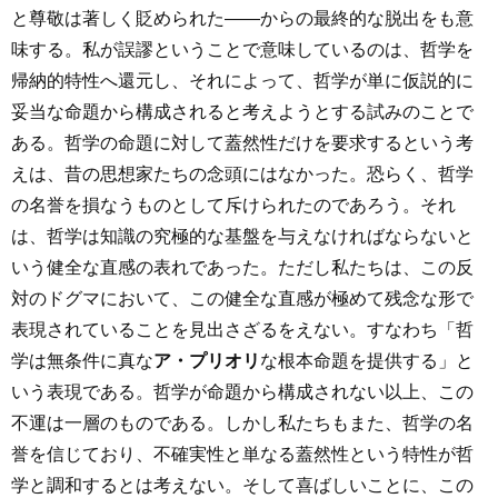
と尊敬は著しく貶められた――からの最終的な脱出をも意
味する。私が誤謬ということで意味しているのは、哲学を
帰納的特性へ還元し、それによって、哲学が単に仮説的に
妥当な命題から構成されると考えようとする試みのことで
ある。哲学の命題に対して蓋然性だけを要求するという考
えは、昔の思想家たちの念頭にはなかった。恐らく、哲学
の名誉を損なうものとして斥けられたのであろう。それ
は、哲学は知識の究極的な基盤を与えなければならないと
いう健全な直感の表れであった。ただし私たちは、この反
対のドグマにおいて、この健全な直感が極めて残念な形で
表現されていることを見出さざるをえない。すなわち「哲
学は無条件に真な
ア・プリオリ
な根本命題を提供する」と
いう表現である。哲学が命題から構成されない以上、この
不運は一層のものである。しかし私たちもまた、哲学の名
誉を信じており、不確実性と単なる蓋然性という特性が哲
学と調和するとは考えない。そして喜ばしいことに、この