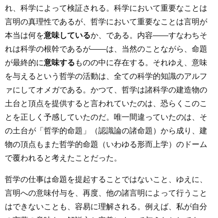
れ、科学によって検証される。科学において重要なことは
言明の真理性であるが、哲学において重要なことは言明が
本当は何を
意味している
か、である。内容――すなわちそ
れは科学の根幹であるが――は、当然のことながら、命題
が最終的に
意味する
ものの中に存在する。それゆえ、意味
を与えるという哲学の活動は、全ての科学的知識のアルフ
ァにしてオメガである。かつて、哲学は諸科学の建造物の
土台と頂点を提供すると言われていたのは、恐らくこのこ
とを正しく予感していたのだ。唯一間違っていたのは、そ
の土台が「哲学的命題」（認識論の諸命題）から成り、建
物の頂点もまた哲学的命題（いわゆる形而上学）のドーム
で覆われると考えたことだった。
哲学の仕事は命題を提起することではないこと、ゆえに、
言明への意味付与を、再度、他の諸言明によって行うこと
はできないことも、容易に理解される。例えば、私が自分