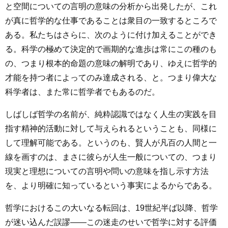
と空間についての言明の意味の分析から出発したが、これ
が真に哲学的な仕事であることは衆目の一致するところで
ある。私たちはさらに、次のように付け加えることができ
る。科学の極めて決定的で画期的な進歩は常にこの種のも
の、つまり根本的命題の意味の解明であり、ゆえに哲学的
才能を持つ者によってのみ達成される、と。つまり偉大な
科学者は、また常に哲学者でもあるのだ。
しばしば哲学の名前が、純粋認識ではなく人生の実践を目
指す精神的活動に対して与えられるということも、同様に
して理解可能である。というのも、賢人が凡百の人間と一
線を画すのは、まさに彼らが人生一般についての、つまり
現実と理想についての言明や問いの意味を指し示す方法
を、より明確に知っているという事実によるからである。
哲学におけるこの大いなる転回は、19世紀半ば以降、哲学
が迷い込んだ誤謬――この迷走のせいで哲学に対する評価