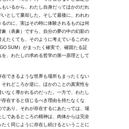
人もいるから、わたし自身だってほかのだれ
がいとして棄却した。そして最後に、われわ
きるのに、実はその時に体験されるものは何
対象（表象）ですら、自分の夢の中の幻影の
考えたくても、そのように考えているこのわ
GO SUM）がまったく確実で、確固たる証
れを、わたしの求める哲学の第一原理として
存在できるような世界も場所もまったくない
。それどころか逆に、ほかのことの真実性を
疑いなく導かれるのだった。一方で、わたし
が存在すると信じるべき理由を持たなくな
のであり、それが存在するにあたっては、場
たしであるところの精神は、肉体からは完全
ったく同じように存在し続けるということに