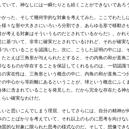
していて、神なしには一瞬たりとも続くことができないであろ
かかった、そして幾何学的な対象を考えてみた。ここでわたし
を様々な形や大きさにいろいろ分割でき、あらゆる形で移動さ
者が考える対象はそういうものだとされているからだ）。かれ
意に基づいて、非常に確実だとされているけれど、それが確実
基づいていることを認識した。次に、こうした証明の中には、
。たとえば三角形が与えられたとすると、その内角の和が直角
形なるものが存在することを保証してくれるものは、一切認識
在の実在性は、三角形という概念の中に、内角の和が直角二つ
その中心から等距離にあるということが、球という概念にふく
自体に含まれていることを発見した。だから完全な存在たる神
くらい確実なわけだ。
しいと思いこんでしまう理屈、そしてさらには、自分の精神が
体のことばかりを考えていて、それ以上のものに思考を向けな
物質的な対象に限られた思考の様式なのだ。そして、想像でき