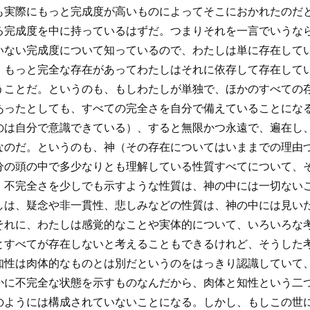
も実際にもっと完成度が高いものによってそこにおかれたのだ
る完成度を中に持っているはずだ。つまりそれを一言でいうな
いない完成度について知っているので、わたしは単に存在して
、もっと完全な存在があってわたしはそれに依存して存在して
うことだ。というのも、もしわたしが単独で、ほかのすべての
あったとしても、すべての完全さを自分で備えていることにな
のは自分で意識できている）、すると無限かつ永遠で、遍在し
なのだ。というのも、神（その存在についてはいままでの理由
分の頭の中で多少なりとも理解している性質すべてについて、
、不完全さを少しでも示すような性質は、神の中には一切ない
しは、疑念や非一貫性、悲しみなどの性質は、神の中には見い
それに、わたしは感覚的なことや実体的について、いろいろな
とすべてが存在しないと考えることもできるけれど、そうした
知性は肉体的なものとは別だというのをはっきり認識していて
かに不完全な状態を示すものなんだから、肉体と知性という二
のようには構成されていないことになる。しかし、もしこの世