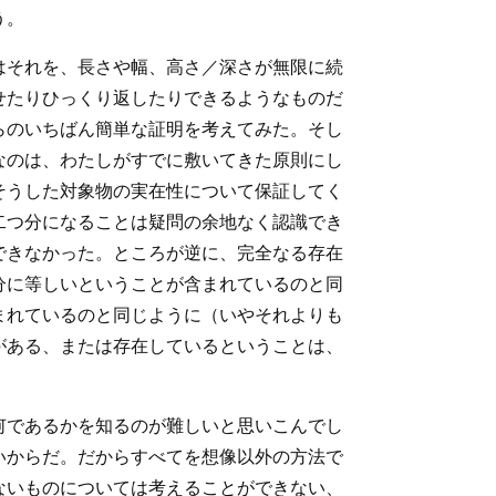
う。
はそれを、長さや幅、高さ／深さが無限に続
せたりひっくり返したりできるようなものだ
らのいちばん簡単な証明を考えてみた。そし
なのは、わたしがすでに敷いてきた原則にし
そうした対象物の実在性について保証してく
二つ分になることは疑問の余地なく認識でき
できなかった。ところが逆に、完全なる存在
分に等しいということが含まれているのと同
まれているのと同じように（いやそれよりも
がある、または存在しているということは、
何であるかを知るのが難しいと思いこんでし
いからだ。だからすべてを想像以外の方法で
ないものについては考えることができない、