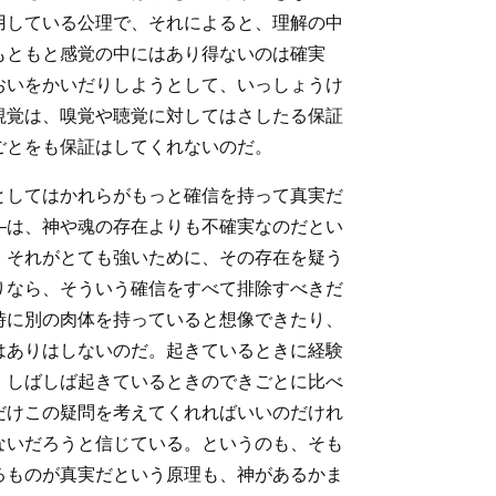
用している公理で、それによると、理解の中
もともと感覚の中にはあり得ないのは確実
おいをかいだりしようとして、いっしょうけ
視覚は、嗅覚や聴覚に対してはさしたる保証
ごとをも保証はしてくれないのだ。
としてはかれらがもっと確信を持って真実だ
―は、神や魂の存在よりも不確実なのだとい
、それがとても強いために、その存在を疑う
りなら、そういう確信をすべて排除すべきだ
時に別の肉体を持っていると想像できたり、
はありはしないのだ。起きているときに経験
、しばしば起きているときのできごとに比べ
だけこの疑問を考えてくれればいいのだけれ
ないだろうと信じている。というのも、そも
るものが真実だという原理も、神があるかま