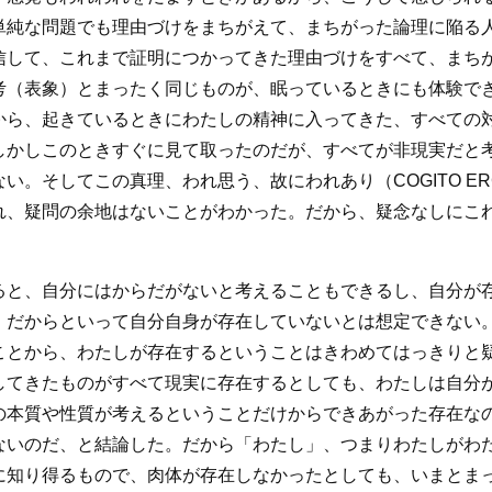
単純な問題でも理由づけをまちがえて、まちがった論理に陥る
信して、これまで証明につかってきた理由づけをすべて、まち
考（表象）とまったく同じものが、眠っているときにも体験で
から、起きているときにわたしの精神に入ってきた、すべての
しかしこのときすぐに見て取ったのだが、すべてが非現実だと
。そしてこの真理、われ思う、故にわれあり（COGITO ER
れ、疑問の余地はないことがわかった。だから、疑念なしにこ
ると、自分にはからだがないと考えることもできるし、自分が
、だからといって自分自身が存在していないとは想定できない
ことから、わたしが存在するということはきわめてはっきりと
してきたものがすべて現実に存在するとしても、わたしは自分
の本質や性質が考えるということだけからできあがった存在な
ないのだ、と結論した。だから「わたし」、つまりわたしがわ
に知り得るもので、肉体が存在しなかったとしても、いまとま