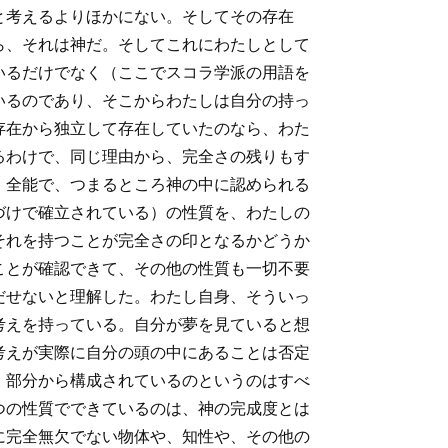
と考えるよりほかにない。そしてその存在
ら、それは神だ。そしてこれにわたしとして
いるだけでなく（ここでスコラ学派の用語を
いるのであり、そこからわたしは自分の持っ
存在から独立して存在していたのなら、わた
るわけで、同じ理由から、完全さの残りもす
、全能で、つまるところ神の中に認められる
づけで確立されている）の性質を、わたしの
それを持つことが完全さの印となるかどうか
ことが確認できて、その他の性質も一切不要
だせないと理解した。わたし自身、そういっ
考えを持っている。自分が夢を見ていると想
考えが実際に自分の頭の中にあることは否定
、部分から構成されているのというのはすべ
つの性質でできているのは、神の完成度とは
に完全無欠でない物体や、知性や、その他の