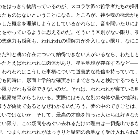
のをはっきり物語っているのが、スコラ学派の哲学者たちの採
ったものはないということになる。ところが、神や魂の概念が
うした概念を理解しようとしているかれらは、音を聞いたりに
とをやっているように思えるのだ。そういう区別がない限り、
の想像力も感覚も、われわれの理解力が介入しない限り、なに
まだ神と魂の存在について納得できない人がいるなら、わたし
―たとえばわれわれに肉体があり、星や地球が存在するなど―
。われわれはこうした事柄について道義的な確信を持っていて
でも同時に、形而上学的な確実さにまできちんと検討するつも
い限りだれも否定できないのだ。それは、われわれが寝ている
う観察結果からもわかる。実際にはそんな別の肉体や星や地球
ほうが偽物であるとなぜわかるのだろう。夢の中のできごとは
ないではないか。そして、最高の才能を持った人たちは好きな
ない限り、この疑問をぬぐい去れるだけの理由は一切提出でき
理、つまりわれわれがはっきりと疑問の余地なく受け入れられ