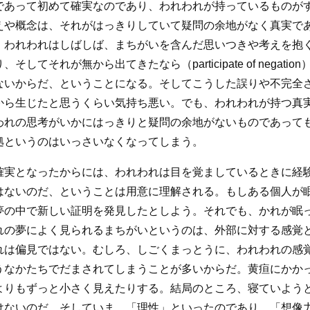
であって初めて確実なのであり、われわれが持っているものが
えや概念は、それがはっきりしていて疑問の余地がなく真実で
、われわれはしばしば、まちがいを含んだ思いつきや考えを抱
てそれが無から出てきたなら（participate of negat
ないからだ、ということになる。そしてこうした誤りや不完全
から生じたと思うくらい気持ち悪い。でも、われわれが持つ真
われの思考がいかにはっきりと疑問の余地がないものであって
拠というのはいっさいなくなってしまう。
確実となったからには、われわれは目を覚ましているときに経
はないのだ、ということは用意に理解される。もしある個人が
夢の中で新しい証明を発見したとしよう。それでも、かれが眠
れの夢によく見られるまちがいというのは、外部に対する感覚
れは偏見ではない。むしろ、しごくまっとうに、われわれの感
うなかたちでだまされてしまうことが多いからだ。黄疸にかか
よりもずっと小さく見えたりする。結局のところ、寝ていよう
けないのだ。そしていま、「理性」といったのであり、「想像