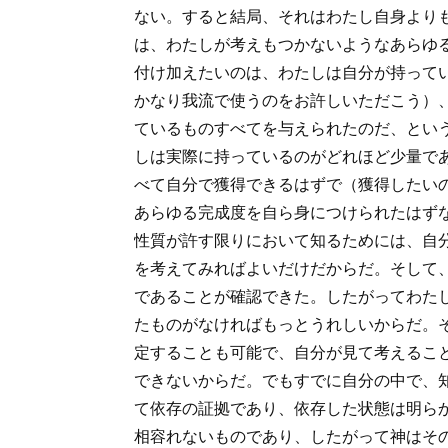
ない。すると結局、それはわたし自身より
は、わたしが考えもつかないようなあらゆ
付け加えたいのは、わたしは自分が持って
かなり我流で使うのをお許しいただこう）
ているものすべてを与えられたのだ、とい
しは実際に持っているのがどれほど少量で
べて自分で獲得できるはずで（獲得したい
あらゆる完成度を自ら身につけられたはず
性質が許す限りにおいて知るためには、自
を考えてみればよいだけだからだ。そして
であることが確認できた。したがってわた
たものがなければもっとうれしいからだ。
定することも可能で、自分が見て考えるこ
できないからだ。でもすでに自分の中で、
て依存の証拠であり、依存した状態は明ら
相容れないものであり、したがって神はそ