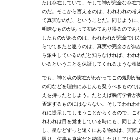
たは存在していて、そして神が完全な存在
のだ。そこから言えるのは、われわれの考
て真実なのだ、ということだ。同じように
明瞭なものがあって初めてあり得るのであり、そし
したものがあるのは、われわれが完全では
らでてきたと思うのは、真実や完全さが無
ら派生しているのだと知らなければ、われ
いるということを保証してくれるような根
でも、神と魂の実在がわかってこの規則が
の幻などを理由にみじんも疑うべきもので
えを持ったとしよう。たとえば幾何学者が
否定するものにはならない。そしてわれわ
れに提示してしまうことからくるので、こ
れわれは目を覚ましている時にも、同じよ
し、星などずっと遠くにある物体は、実際
限り、何事も真実だと納得したりしてはい