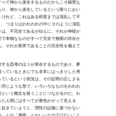
すべて神から派生するものだからこそ確実な
あり、神から派生しているという限りにおい
くけれど、これはある程度までは混乱して不
ion）、 つまりはわれわれの中にそのように混乱
さは、不完全であるがゆえに、それが神様か
実で本物なものがすべて完全で無限の存在か
も、それが真実であることの完全性を備えて
験する思考のほうが実在するものであり、夢
眠っているときにでも非常にはっきりした考
っているという状況は、その証明の正しさを
と同じような形で、いろいろなものをわれわ
覚という概念を疑うことにつながるのだ。わ
った人間にはすべてが黄色かがって見える
と起きていようと、理性の証拠に基づかない
力」とか「感覚」とかいったのではないこと