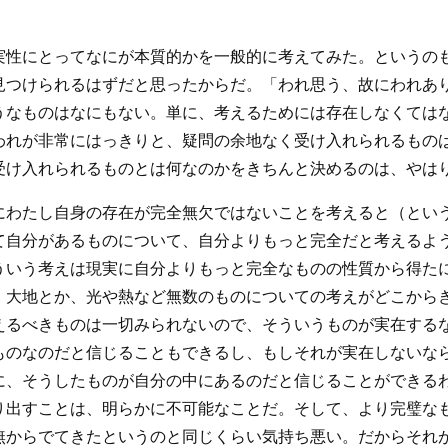
実性にとってなにが本質的かを一般的に考えてみた。というの
見つけられるはずだと思ったからだ。「われ思う、故にわれあ
うなものはなにもない。単に、考えるためには存在しなくては
われが非常にはっきりと、疑問の余地なく受け入れられるもの
受け入れられるものとは何なのかをきちんと決めるのは、やは
にわたし自身の存在が完全無欠ではないことを考えると（とい
て自分があるものについて、自分よりもっと完全だと考えるよ
ういう考えは現実に自分よりもっと完全なものの性質から得た
、大地とか、光や熱など無数のものについての考えがどこから
えるべきものは一切みられないので、そういうものが実在する
ものなのだと信じることもできるし、もしそれが実在しないな
に、そうしたものが自分の中にあるのだと信じることができる
り出すことは、明らかに不可能なことだ。そして、より完璧な
無からでてきたというのと同じくらい気持ち悪い。だからそれ