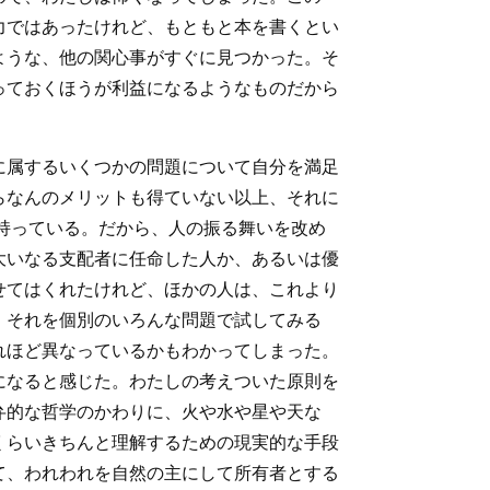
力ではあったけれど、もともと本を書くとい
ような、他の関心事がすぐに見つかった。そ
っておくほうが利益になるようなものだから
に属するいくつかの問題について自分を満足
らなんのメリットも得ていない以上、それに
持っている。だから、人の振る舞いを改め
大いなる支配者に任命した人か、あるいは優
せてはくれたけれど、ほかの人は、これより
、それを個別のいろんな問題で試してみる
れほど異なっているかもわかってしまった。
になると感じた。わたしの考えついた原則を
弁的な哲学のかわりに、火や水や星や天な
くらいきちんと理解するための現実的な手段
て、われわれを自然の主にして所有者とする