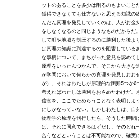
ットのあることを多少は削るのもよいこと
獲得できなくても仕方ないと思える知識の
んだん真理を発見していくのは、人がお金
をしなくなるのと同じようなものだからだ
して町や地域を制圧するのに勝利した後よ
は真理の知識に到達するのを阻害している
な事柄について、まちがった意見を認めて
原理をいったんつかんで、そこから大きな
が学問において何らかの真理を発見しおお
が）、それはわたしが原理的な困難5つか
考えればわたしは勝利をおさめたわけだ。
信念を、ここでためらうことなく表明しよ
にしかなっていない。しかしわたしは、自
物理学の原理を刊行したら、そうした時間
ば、それに同意できるはずだし、そのどれ
合うなどということは不可能なので、確実