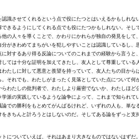
を認識させてくれるという点で役にたつとはいえるかもしれな
解できるようにしてくれる点でも役にたつかもしれない。そし
る他の人々を導くことで、かわりにかれらが独自の発見をして
自分がきわめてまちがいを犯しやすいことは認識しているし、
点に対するあり得る反論についてのこれまでの経験から言うと
対しては十分な証明を加えてきたし、友人として尊重している
はわたしに対して悪意と羨望を持っていて、友人たちの目から
ら。それでも、わたしがまったく見落としていた点について何
からわたしの批判者で、わたしより厳密でないか、わたしほど
ラ学派の実践しているような論争によって、これまで知られて
議論での勝利をもとめてがんばるけれど、いずれの人も、単な
けをきちんと計ろうとはしないのだ。そしてある論をずっと支
ットについていえば、それはあまり大きなものではないはずだ