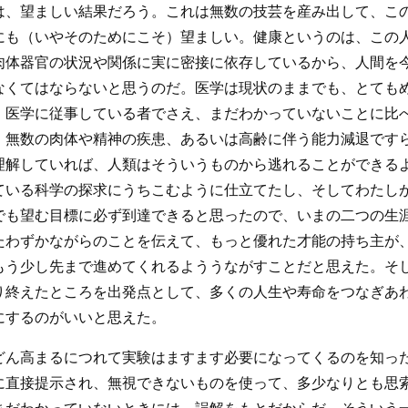
は、望ましい結果だろう。これは無数の技芸を産み出して、こ
にも（いやそのためにこそ）望ましい。健康というのは、この
肉体器官の状況や関係に実に密接に依存しているから、人間を
なくてはならないと思うのだ。医学は現状のままでも、とても
、医学に従事している者でさえ、まだわかっていないことに比
。無数の肉体や精神の疾患、あるいは高齢に伴う能力減退です
理解していれば、人類はそういうものから逃れることができる
ている科学の探求にうちこむように仕立てたし、そしてわたし
でも望む目標に必ず到達できると思ったので、いまの二つの生
たわずかながらのことを伝えて、もっと優れた才能の持ち主が
もう少し先まで進めてくれるよううながすことだと思えた。そ
り終えたところを出発点として、多くの人生や寿命をつなぎあ
にするのがいいと思えた。
どん高まるにつれて実験はますます必要になってくるのを知っ
に直接提示され、無視できないものを使って、多少なりとも思