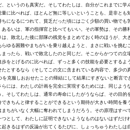
だ、というのも真実だ。そしてわたしは、自分がこれまでに学
総量に比べれば、ほとんど無に等しいということも、是非とも
持ちになるにつれて、貧乏だった頃にはごく少額の買い物でも
。あるいは、軍の指揮官と比べてもいい。その軍勢は、その勝
りは、敗北した後に部隊の残党をまとめておく時のほうが、大
あらゆる困難やまちがいを乗り越えようと、まさに戦いを挑む
しまったら、戦いで敗北したのと同じだ。そこからかつての立
進歩をとげるのに比べれば、ずっと多くの技能を必要とするよ
せたとするなら（そしてこの文に含まれている内容で、多少の
6つを克服しおおせたことの帰結にして結果にすぎないと断言で
さらには、わたしの計画を完全に実現するためには、同じような
う。そしてわたしは、通常の寿命にしたがうならば、その目的
分できちんと律することができるという期待が大きい時間を養
はまちがいなく大幅に奪われてしまうだろう。その原理はすべ
一つとして、わたしに証明できないようなものはないはずだけ
に起きるはずの反論が出てくるたびに、しょっちゅうわたしは