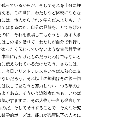
が残っているからだ。そしてそれを十分に押
言える。この世に、わたしなど比較にならな
合には、他人からそれを学んだ人よりも、そ
当てはまるのだ。自分の見解を、とても頭の
たのに、それを復唱してもらうと、必ず大き
しはこの場を借りて、わたしが自分で刊行し
がまったく伝わっていないような古代哲学者
、本当にばかげたものだったわけではないと
れに伝えられているだけだろう。さらには、
て、今日アリストテレスをいちばん熱心に支
いないだろう。それ以上の知識はその後一切
には決して登ろうと努力しない、つる草のよ
もよくある。そういう追随者たちも、いわば
は気がすまずに、その人物が一言も発言して
るのだ。そしてそうすることで、そんな研究
の哲学的ポーズは、能力が凡庸以下の人々に