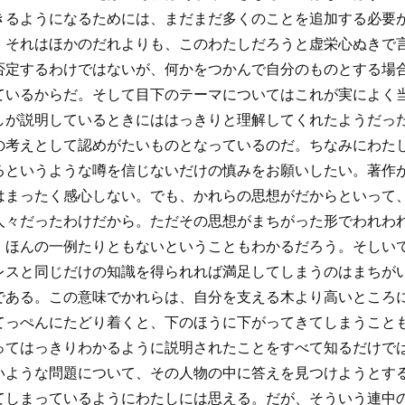
きるようになるためには、まだまだ多くのことを追加する必要
、それはほかのだれよりも、このわたしだろうと虚栄心ぬきで
否定するわけではないが、何かをつかんで自分のものとする場
ているからだ。そして目下のテーマについてはこれが実によく
しが説明しているときにははっきりと理解してくれたようだっ
の考えとして認めがたいものとなっているのだ。ちなみにわた
るというような噂を信じないだけの慎みをお願いしたい。著作
はまったく感心しない。でも、かれらの思想がだからといって
人々だったわけだから。ただその思想がまちがった形でわれわ
、ほんの一例たりともないということもわかるだろう。そしい
レスと同じだけの知識を得られれば満足してしまうのはまちが
である。この意味でかれらは、自分を支える木より高いところ
てっぺんにたどり着くと、下のほうに下がってきてしまうこと
ってはっきりわかるように説明されたことをすべて知るだけで
いような問題について、その人物の中に答えを見つけようとす
てしまっているようにわたしには思える。だが、そういう連中