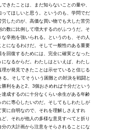
んできたことは、まだ知らないことの量や、
知ってほしいと思う。というのも、学問でだ
苦労したのが、高価な買い物でも大した苦労
利の数に比例して増大するのがふつうだ。そ
きな辛抱を強いられる。というのも、その人
ことになるわけだ。そして一般性のある重要
場を回復するためには、完全に確実となった
うになるからだ。わたしはといえば、わたし
真理が発見できたことは示せていると信じる
きる。そしてそういう困難との対決を戦闘と
勝利をあと2、3個おさめれば十分だという
を達成するのに十分なくらい余生がある年齢
うのに専心したいのだ。そしてもしわたしが
て実に自明なので、それを理解しさえすれ
れど、それが他人の多様な意見すべてと折り
自分の大計画から注意をそらされることにな