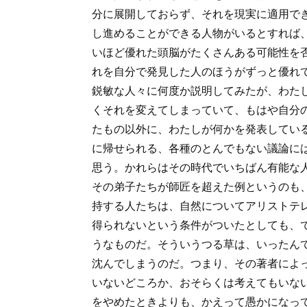
分に展開しておらず、それを現実に適用で
し進めることができる人物がいるとすれば
いほど優れた頭脳がたくさんある可能性を
れを自分で発見した人のほうがずっと優れ
鋭敏な人々に何度か説明してみたが、わた
くそれを変えてしまっていて、もはや自分
たもの以外に、わたしが何かを発表してい
に帰せられる、各種のとんでもない議論に
思う。かれらはその時代でいちばん有能な
その弟子たちが師匠を超えた例というのも
持する人たちは、自然についてアリストテ
得られないという条件がついたとしても、
うなものだ。そういうつる草は、いったん
沈んでしまうのだ。つまり、その著者によ
いないどころか、おそらくは考えてもいな
をやめたときよりも、かえって愚かになっ