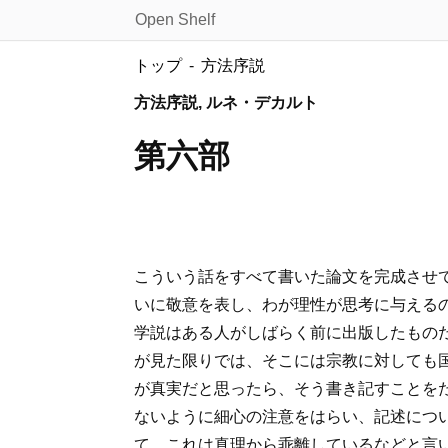
Open Shelf
トップ
方法序説
方法序説, ルネ・デカルト
第六部
こういう話をすべて書いた論文を完成させ
いに敬意を表し、わが理性が思考に与える
学説はある人がしばらく前に出版したもの
が見た限りでは、そこには宗教に対しても
が真実だと思ったら、そう書き記すことを
ないように細心の注意をはらい、記述につ
て、これは真理から乖離しているなどと言