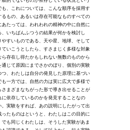
一般的でないものが依存している状況という
でも、これについては、こんな順序を採用す
するもの、あるいは存在可能なものすべての
にあたっては、われわれの精神の中に自然に
る、いちばんふつうの結果が何かを検討し
りやすいものである、天や星、地球、そして
りていこうとしたら、すさまじく多様な対象
なら存在し得たかもしれない無数のものから
を通じて原因にまでさかのぼり、個別の実験
つつ、わたしは自分の発見した原理に基づい
でも一方では、自然の力は実に広大で多様で
らさまざまなちがった形で導き出せることが
れに依存しているのかを発見することなの
い。実験をすれば、あの説明にしたがって出
残ったものはというと、わたしはこの目的に
。でも同じくわたしは、そうした実験があま