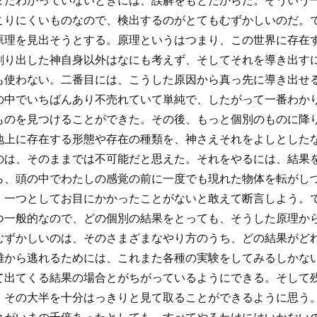
まだわかっていないときには、誤解をもとだからだ。そういう
こりにくいものなので、検出するのがとてもむずかしいのだ。
原理を見出そうとする。原理というはつまり、この世界に存在
創り出した神自身以外はなにも考えず、そしてそれを導き出す
も使わない。二番目には、こうした原因から真っ先に導き出せ
の中でいちばんあり不売れていて単純で、したがって一番わか
ものを見つけることができた。その後、もっと個別のものに降
地上に存在する形態や存在の種類を、神さえそれをよしとした
のは、そのままでは不可能だと思えた。それをやるには、結果
ら、頭の中でわたしの感覚の前に一度でも現れた物体を転がし
、一つとしてお目にかかったことがないと敢えて断言しよう。
つ一般的なので、どの個別の結果をとっても、そうした原理か
むずかしいのは、そのさまざまなやり方のうち、どの結果がど
難から逃れるためには、これまた各種の実験をしてみるしかな
て出てくる結果の場合とがちがっているようにできる。そして
、その大半を十分はっきりと見て取ることができるように思う