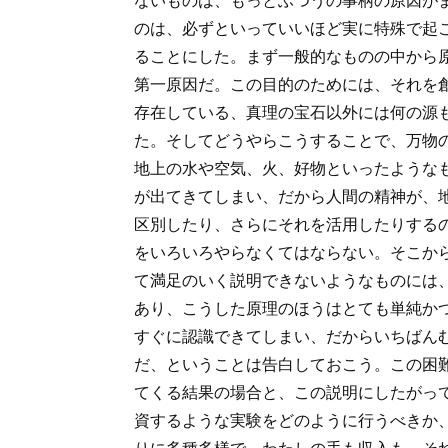
ないものは、もっとふつうの事柄の原因が
のは、必ずといっていいほど実に特殊で起
ることにした。まず一般的なものの中から
第一原因だ。この目的のためには、それを
存在している、真理の宝石以外には何の源
た。そしてどうやらこうすることで、万物
地上の水や空気、火、好物といったような
が出てきてしまい、だから人間の精神が、
区別したり、さらにそれを活用したりする
をいろいろやらなくてはならない。そこか
て満足のいく説明できないようなものには
あり、こうした原理のほうはとても単純か
すぐに認識できてしまい、だからいちばん
だ、ということは告白しておこう。この困
てくる結果の場合と、この説明にしたがっ
資するような実験をどのように行うべきか