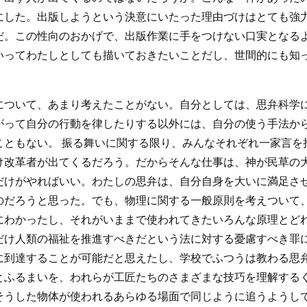
にした。出版しようという決意にいたった理由づけはとても強
だ。この性向のおかげで、出版作業に手をつけない口実となる
いってわたしとしても描いておきたいことだし、世間的にも知
について、あまり考えたことがない。自分としては、思弁科学
がって自分の行動を律したりする以外には、自分の使う手法か
こともない。 振る舞いに関する限り、みんなそれぞれ一家言を
け改革者が出てくるだろう。だからそんな仕事は、神が民草の
だけがやればいい。わたしの思弁は、自分自身を大いに満足さ
のだろうと思った。でも、物理に関する一般原則を考えついて
にわかったし、それがいままで使われてきたいろんな原理とど
だけ人類の福祉を推進すべきだという法に対する憂慮すべき罪
に到達することが可能だと思えたし、学校でふつうは教わる思
とふるまいを、われらが工匠たちのさまざまな技巧を理解する
そうした物体が使われるあらゆる場面で同じように追うようし