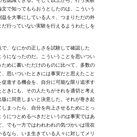
のも認識できる。そして以上から、行う実験
論文で知ってもらおうとしたのは、こういう
利益を大事にしている人々、つまりただの外
まだ行っていない実験を行えるようわたしを
点で、なにかの正しさを試験して確認した
ようになったのだ。こういうことを思いつい
うために書いただけのものに比べて、多数の
て、思いついたときには事実だと思えたこと
を促進する機会を、自分に可能な限り追求す
たときにも、その人たちがそれを適切と考え
出版に同意しまいと決意した。それが巻き起
てしまったら、自分を向上させるためにとっ
ようにつとめるべきだというのは事実ではあ
ど、でも一方ではわれわれの気づかいは現在
いるなら、いま生きている人々に対してメリ