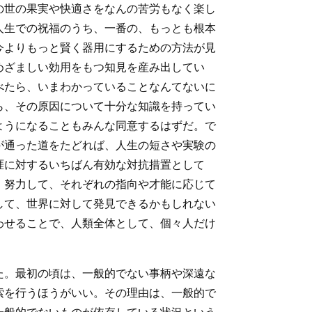
の世の果実や快適さをなんの苦労もなく楽し
人生での祝福のうち、一番の、もっとも根本
今よりもっと賢く器用にするための方法が見
めざましい効用をもつ知見を産み出してい
べたら、いまわかっていることなんてないに
ら、その原因について十分な知識を持ってい
ようになることもみんな同意するはずだ。で
が通った道をたどれば、人生の短さや実験の
涯に対するいちばん有効な対抗措置として
、努力して、それぞれの指向や才能に応じて
して、世界に対して発見できるかもしれない
わせることで、人類全体として、個々人だけ
た。最初の頃は、一般的でない事柄や深遠な
索を行うほうがいい。その理由は、一般的で