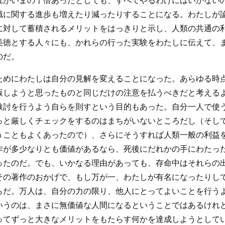
れがいまの千倍あったとしても、すべてやるわけにはいかない
識に関する進歩も増えたり減ったりすることになる。わたしが
に対して蓄積されるメリットをはっきりと示し、人類の共通の
美徳とする人々にも、かれらの行った実験をわたしに伝えて、
のだ。
ためにわたしは自分の見解を変えることになった。あらゆる時
版しようと思ったものと同じだけの注意を払うべきだと考える
検討を行うよう自らを則すという目的もあった。自分一人で使
っと厳しくチェックをするのはまちがいないところだし（そし
うこともよくあったので）、さらにそうすれば人類一般の利益
作が多少なりとも価値があるなら、死後にだれかの手にわたっ
ったのだ。でも、いかなる理由があっても、存命中はそれらの
その著作のおかげで、もし万が一、わたしが有名になったりし
らだ。万人は、自分の力の限り、他人にとってよいことを行う
いうのは、まさに無価値な人間になるということではあるけれ
ってずっと大きなメリットをもたらす何かを達成しようとして