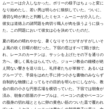
ムーニーは介入しなかった。ポリーの様子はちょっと変に
なり始めたし、若い男は明らかに狼狽していた。ついに、
適切な時が来たと判断したミセス・ムーニーが介入した。
彼女は道徳上の諸問題を肉切り職人が肉を扱うように扱っ
た。この問題において彼女は心を決めていたのだ。
夏の初めの晴れやかな、暑くなりそうだがすがすがしいそ
よ風の吹く日曜の朝だった。下宿の窓はすべて開け放た
れ、レースのカーテンは、サッシを上げたその下を通りの
方へ、優しく風をはらんでいた。ジョージ教会の鐘楼が絶
え間ない響きを送り出し、礼拝者たちが単独で、あるいは
グループで、手袋をはめた手に持つ小さな書物のみならず
自制的な物腰によってもその目的を明らかにしながら、教
会の前の小さな円形広場を横切っていた。下宿では朝食が
済み、朝食の部屋のテーブルは、ベーコンの皮やベーコン
の脂身の切れ端とともに卵の黄色い筋のついた皿で覆われ