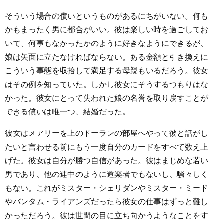
そういう場合の償いというものがあるにちがいない。何も
かもまったく男に都合がいい。彼は楽しい時を過ごしてお
いて、何事もなかったかのように好きなようにできるが、
娘は矢面に立たなければならない。ある金額と引き換えに
こういう事態を収拾して満足する母親もいるだろう。彼女
はその例を知っていた。しかし彼女にそうするつもりはな
かった。彼女にとって失われた娘の名誉を取り戻すことが
できる償いは唯一つ、結婚だった。
彼女はメアリーを上のドーランの部屋へやって彼と話がし
たいと言わせる前にもう一度自分のカードをすべて数え上
げた。彼女は自分が勝つ自信があった。彼はまじめな若い
男であり、他の連中のように道楽者でもないし、騒々しく
もない。これがミスター・シェリダンやミスター・ミード
やバンタム・ライアンズだったら彼女の仕事はずっと難し
かっただろう。彼は世間の目に立ち向かうようなことをす