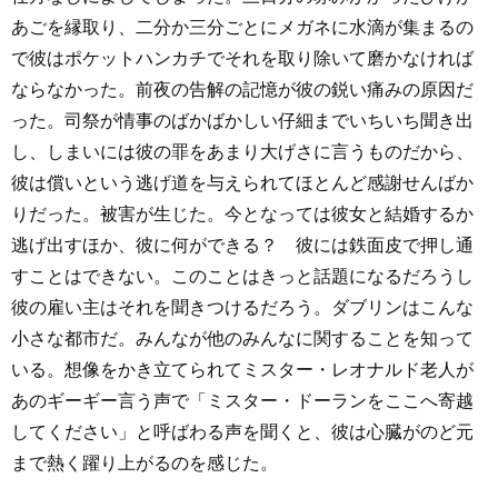
あごを縁取り、二分か三分ごとにメガネに水滴が集まるの
で彼はポケットハンカチでそれを取り除いて磨かなければ
ならなかった。前夜の告解の記憶が彼の鋭い痛みの原因だ
った。司祭が情事のばかばかしい仔細までいちいち聞き出
し、しまいには彼の罪をあまり大げさに言うものだから、
彼は償いという逃げ道を与えられてほとんど感謝せんばか
りだった。被害が生じた。今となっては彼女と結婚するか
逃げ出すほか、彼に何ができる？ 彼には鉄面皮で押し通
すことはできない。このことはきっと話題になるだろうし
彼の雇い主はそれを聞きつけるだろう。ダブリンはこんな
小さな都市だ。みんなが他のみんなに関することを知って
いる。想像をかき立てられてミスター・レオナルド老人が
あのギーギー言う声で「ミスター・ドーランをここへ寄越
してください」と呼ばわる声を聞くと、彼は心臓がのど元
まで熱く躍り上がるのを感じた。