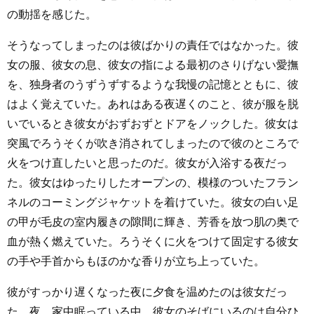
の動揺を感じた。
そうなってしまったのは彼ばかりの責任ではなかった。彼
女の服、彼女の息、彼女の指による最初のさりげない愛撫
を、独身者のうずうずするような我慢の記憶とともに、彼
はよく覚えていた。あれはある夜遅くのこと、彼が服を脱
いでいるとき彼女がおずおずとドアをノックした。彼女は
突風でろうそくが吹き消されてしまったので彼のところで
火をつけ直したいと思ったのだ。彼女が入浴する夜だっ
た。彼女はゆったりしたオープンの、模様のついたフラン
ネルのコーミングジャケットを着けていた。彼女の白い足
の甲が毛皮の室内履きの隙間に輝き、芳香を放つ肌の奥で
血が熱く燃えていた。ろうそくに火をつけて固定する彼女
の手や手首からもほのかな香りが立ち上っていた。
彼がすっかり遅くなった夜に夕食を温めたのは彼女だっ
た。夜、家中眠っている中、彼女のそばにいるのは自分ひ