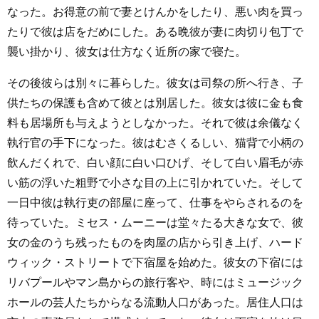
なった。お得意の前で妻とけんかをしたり、悪い肉を買っ
たりで彼は店をだめにした。ある晩彼が妻に肉切り包丁で
襲い掛かり、彼女は仕方なく近所の家で寝た。
その後彼らは別々に暮らした。彼女は司祭の所へ行き、子
供たちの保護も含めて彼とは別居した。彼女は彼に金も食
料も居場所も与えようとしなかった。それで彼は余儀なく
執行官の手下になった。彼はむさくるしい、猫背で小柄の
飲んだくれで、白い顔に白い口ひげ、そして白い眉毛が赤
い筋の浮いた粗野で小さな目の上に引かれていた。そして
一日中彼は執行吏の部屋に座って、仕事をやらされるのを
待っていた。ミセス・ムーニーは堂々たる大きな女で、彼
女の金のうち残ったものを肉屋の店から引き上げ、ハード
ウィック・ストリートで下宿屋を始めた。彼女の下宿には
リバプールやマン島からの旅行客や、時にはミュージック
ホールの芸人たちからなる流動人口があった。居住人口は