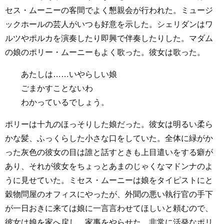
セス・ムーニーの客間でよく懇親会が行われた。ミュージ
ックホールの芸人がいつも好意を示した。シェリダンはワ
ルツやポルカを演奏したり即興で伴奏したりした。マダム
の娘のポリー・ムーニーもよく歌った。彼女は歌った。
あたしは……いやらしい娘
ごまかすことないわ
わかっているでしょう。
ポリーは十九のほっそりした娘だった。彼女は明るい柔ら
かな髪、ふっくらした小さな口をしていた。全体に緑がか
った灰色の彼女の目は誰と話すときも上目遣いをする癖が
あり、それが彼女をちょっとあまのじゃくなマドンナのよ
うに見せていた。ミセス・ムーニーは娘をタイピストにと
穀物問屋のオフィスにやったが、外聞の悪い執行官の手下
が一日おきに来ては娘に一言言わせてほしいと頼むので、
彼女は娘を家へ戻し、家事をやらせた。非常に活発なポリ