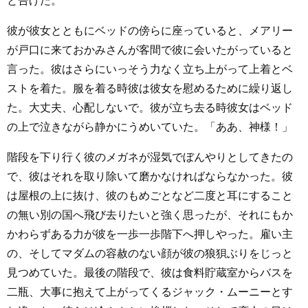
と告げた。
彼が彼女とともにベッドの傍らに座っていると、メアリー
が戸口に来ておかみさんが客間で彼に会いたがっていると
言った。彼はさらにいっそう力なく立ち上がって上着とベ
ストを着た。服を着る時彼は彼女を慰めるために繰り返し
た。大丈夫、心配しないで。彼が立ち去る時彼女はベッド
の上で泣きながら静かにうめいていた。「ああ、神様！」
階段を下り行く彼のメガネが湿気でぼんやりとしてきたの
で、彼はそれを取り除いて磨かなければならなかった。彼
は屋根の上に抜け、彼のもめごとなど二度と耳にすること
の無い別の国へ飛び去りたいと強く思ったが、それにもか
かわらずある力が彼を一歩一歩階下へ押しやった。雇い主
の、そしてマダムの容赦のない顔が彼の狼狽ぶりをじっと
見つめていた。最後の階段で、彼は食料貯蔵室からバスを
二瓶、大事に抱えて上がってくるジャック・ムーニーとす