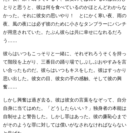
とりと思うと、彼は何を食べているのかほとんどわからな
かった。それに彼女の思いやり！ とにかく寒い夜、雨の
夜、風の夜には必ず彼のために小さなタンブラーにパンチ
が用意されていた。たぶん彼らは共に幸せになれるだろ
う……
彼らはいつもこっそりと一緒に、それぞれろうそくを持っ
て階段を上がり、三番目の踊り場でしぶしぶおやすみを言
い合ったものだ。彼らはいつもキスをした。彼はすっかり
思い出した。彼女の目、彼女の手の感触、そして彼の興
奮……
しかし興奮は過ぎ去る。彼は彼女の言葉をなぞって、自分
自身に当てはめた。「どうしたらいい？」独身者の本能は
自制せよと警告した。しかし罪はあった。彼の廉恥心まで
がそのような罪に対しては償いがなされなければならない