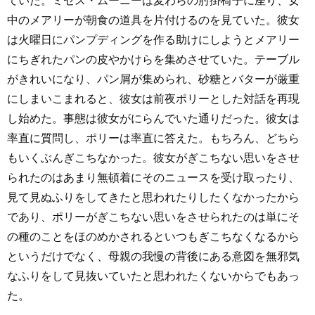
ていた。ミセス・ムーニーは麦わらの肘掛椅子に座り、女
中のメアリーが朝食の道具を片付けるのを見ていた。彼女
は火曜日にパンプディングを作る助けにしようとメアリー
にちぎれたパンの皮やかけらを集めさせていた。テーブル
がきれいになり、パン屑が集められ、砂糖とバターが厳重
にしまいこまれると、彼女は前夜ポリーとした対話を再現
し始めた。事態は彼女がにらんでいた通りだった。彼女は
率直に質問し、ポリーは率直に答えた。もちろん、どちら
もいくぶんぎこちなかった。彼女がぎこちない思いをさせ
られたのはあまり無頓着にそのニュースを受け取ったり、
見て見ぬふりをしてきたと思われたりしたくなかったから
であり、ポリーがぎこちない思いをさせられたのは単にそ
の種のことをほのめかされるといつもぎこちなくなるから
というだけでなく、母親の我慢の背後にある意図を無邪気
なふりをして見抜いていたと思われたくないからでもあっ
た。