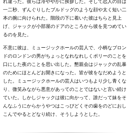
れ違った。彼らは冷ややかに挨拶した。そして恋人の目は
一二秒、ずんぐりしたブルドッグのような顔や太く短い二
本の腕に向けられた。階段の下に着いた彼はちらと見上
げ、ジャックが小部屋のドアのところから彼を見つめてい
るのを見た。
不意に彼は、ミュージックホールの芸人で、小柄なブロン
ドのロンドンの男がちょっとなれなれしくポリーのことを
口にした夜のことを思い出した。懇親会はジャックの乱暴
のためにほとんどお開きになった。皆が彼をなだめようと
した。ミュージックホールの芸人はいつもより少し青くな
り、微笑みながら悪意があってのことではないと言い続け
ていた。しかしジャックは彼に向かって、誰だって妹をそ
んなふうにからかうやつはこっぴどくその歯をのどにおし
こんでやるとどなり続け、そうしようとした。