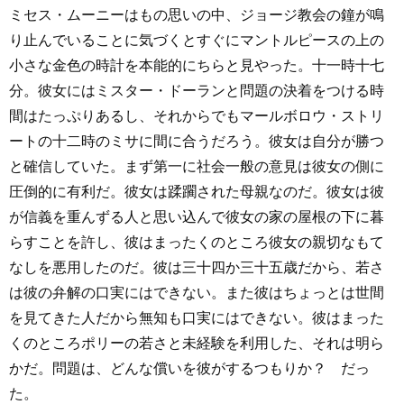
ミセス・ムーニーはもの思いの中、ジョージ教会の鐘が鳴
り止んでいることに気づくとすぐにマントルピースの上の
小さな金色の時計を本能的にちらと見やった。十一時十七
分。彼女にはミスター・ドーランと問題の決着をつける時
間はたっぷりあるし、それからでもマールボロウ・ストリ
ートの十二時のミサに間に合うだろう。彼女は自分が勝つ
と確信していた。まず第一に社会一般の意見は彼女の側に
圧倒的に有利だ。彼女は蹂躙された母親なのだ。彼女は彼
が信義を重んずる人と思い込んで彼女の家の屋根の下に暮
らすことを許し、彼はまったくのところ彼女の親切なもて
なしを悪用したのだ。彼は三十四か三十五歳だから、若さ
は彼の弁解の口実にはできない。また彼はちょっとは世間
を見てきた人だから無知も口実にはできない。彼はまった
くのところポリーの若さと未経験を利用した、それは明ら
かだ。問題は、どんな償いを彼がするつもりか？ だっ
た。