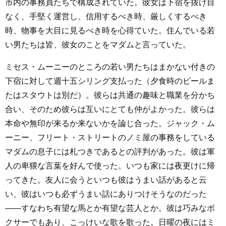
市内の事務員たちで構成されていた。彼女は下宿を抜け目
なく、手堅く運営し、信用するべき時、厳しくするべき
時、物事を大目に見るべき時を心得ていた。住んでいる若
い男たちは皆、彼女のことをマダムと言っていた。
ミセス・ムーニーのところの若い男たちはまかない付きの
下宿に対して週十五シリング支払った（夕食時のビールま
たはスタウトは別だ）。彼らは共通の趣味と職業を分かち
合い、そのため彼らは互いにとても仲がよかった。彼らは
本命や無印が来るか来ないかを論じ合った。ジャック・ム
ーニー、フリート・ストリートのノミ屋の事務をしている
マダムの息子には札つきであるとの評判があった。彼は軍
人の卑猥な言葉を好んで使った。いつも家には夜更けに帰
ってきた。友人に会うといつも彼はうまい話があると云
い、彼はいつも必ずうまい話にありつけそうなのだった
――すなわち有望な馬とか有望な芸人とか。彼は巧みなボ
クサーでもあり、こっけいな歌を歌った。日曜の夜にはミ