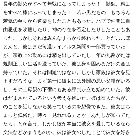
長年の勤めがすべて無駄になってしまった！ 勤勉、精励
をすべて棒にふってしまった！ 若い男だもの、もちろん
若気の至りから道楽をしたこともあった。パブで仲間に自
由思想を吹聴したり、神の存在を否定したりしたこともあ
った。しかしそれはみんなすっかり終わったことだ……ほ
とんど。彼はまだ毎週レイノルズ新聞を一部買っていた
が、宗教上の勤めには精を出していたし一年の九割がたは
規則正しい生活を送っていた。彼は身を固めるだけの金は
持っていた。それは問題ではない。しかし家族は彼女を見
下すだろうな。まず第一に彼女には外聞の悪い父親がいる
し、その上母親の下宿にもある評判が立ち始めていた。彼
はだまされているという考えを抱いた。彼は友人たちがこ
のことを話しながら笑っているのを想像できた。彼女はち
ょっと低俗だ。時々「見れれる」とか「あたしが知ってた
たら」とか言う。しかし彼が本当に彼女を愛しているなら
文法などかまうものか。彼は彼女のしたことで彼女を好き