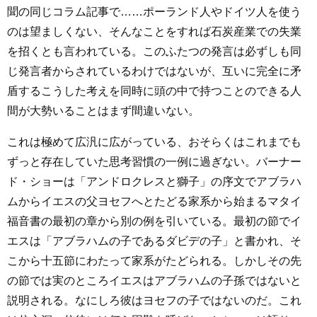
聞の同じコラム記事で……ポーランド人やドイツ人を使う
のは望ましくない、そんなことをすれば石炭産業での失業
を招くとも言われている。このふたつの発言は必ずしも同
じ発言者からされているわけではないが、互いに完全に矛
盾するこうした考えを同時に頭の中で持つことのできる人
間が大勢いることはまず間違いない。
これは極めて広汎に広がっている、おそらくはこれまでも
ずっと存在していた思考習慣の一例に過ぎない。バーナー
ド・ショーは「アンドロクレスと獅子」の序文でアブラハ
ムからイエスの父ヨセフへとたどる家系から始まるマタイ
福音書の最初の章から別の例を引いている。最初の節でイ
エスは「アブラハムの子であるダビデの子」と書かれ、そ
こから十五節にわたって家系がたどられる。しかしその先
の節では実のところイエスはアブラハムの子孫ではないと
説明される。なにしろ彼はヨセフの子ではないのだ。これ