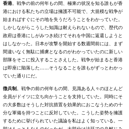
香港
。戦争の前の何年もの間、極東の状況を知る誰もが香
港における私たちの立場は擁護不可能で、大規模な戦争が
始まればすぐにその地を失うだろうことをわかっていた。
しかしながらこうした知識は耐えられないもので、歴代の
政府は香港にしがみつき続けてそれを中国に返還しようと
はしなかった。日本が攻撃を開始する数週間前には、まず
間違いなく無駄に捕虜となるのがわかっていたのに新しい
部隊をそこに投入することさえした。戦争が始まると香港
は即座に陥落した……そうなることを誰もがずっとわかっ
ていた通りにだ。
徴兵制
。戦争の前の何年もの間、見識ある人々のほとんど
全員がドイツに立ち向かうことを支持していた。同時にそ
の大多数はそうした対抗措置を効果的におこなうための十
分な軍備を持つことに反対していた。こうした姿勢を擁護
するために挙げられていた議論を私はよく知っている。一
部はもっともなものだったが、大部分は法廷での弁解じみ