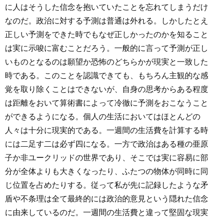
に人はそうした信念を抱いていたことを忘れてしまうだけ
なのだ。政治に対する予測は普通は外れる。しかしたとえ
正しい予測をできた時でもなぜ正しかったのかを知ること
は実に示唆に富むことだろう。一般的に言って予測が正し
いものとなるのは願望か恐怖のどちらかが現実と一致した
時である。このことを認識できても、もちろん主観的な感
覚を取り除くことはできないが、自身の思考からある程度
は距離をおいて算術書によって冷徹に予測をおこなうこと
ができるようになる。個人の生活においてはほとんどの
人々は十分に現実的である。一週間の生活費を計算する時
には二足す二は必ず四になる。一方で政治はある種の亜原
子か非ユークリッドの世界であり、そこでは実に容易に部
分が全体よりも大きくなったり、ふたつの物体が同時に同
じ位置を占めたりする。従って私が先に記録したような矛
盾や不条理は全て最終的には政治的意見という隠れた信念
に由来しているのだ。一週間の生活費と違って堅固な現実