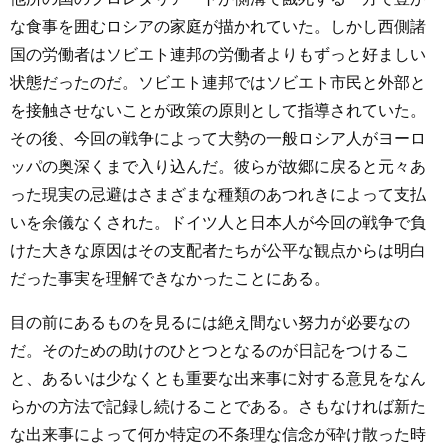
な食事を囲むロシアの家庭が描かれていた。しかし西側諸
国の労働者はソビエト連邦の労働者よりもずっと好ましい
状態だったのだ。ソビエト連邦ではソビエト市民と外部と
を接触させないことが政策の原則として指導されていた。
その後、今回の戦争によって大勢の一般ロシア人がヨーロ
ッパの奥深くまで入り込んだ。彼らが故郷に戻ると元々あ
った現実の忌避はさまざまな種類のあつれきによって支払
いを余儀なくされた。ドイツ人と日本人が今回の戦争で負
けた大きな原因はその支配者たちが公平な観点からは明白
だった事実を理解できなかったことにある。
目の前にあるものを見るには絶え間ない努力が必要なの
だ。そのための助けのひとつとなるのが日記をつけるこ
と、あるいは少なくとも重要な出来事に対する意見をなん
らかの方法で記録し続けることである。さもなければ新た
な出来事によって何か特定の不条理な信念が砕け散った時