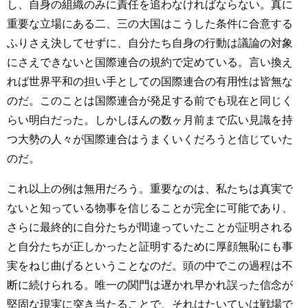
し、自身の組織のみに責任を追わなければならない。真に
重要な立場にある二、三の大国はこうした条件に合意する
ふりさえ決してせずに、自分たち自身の行動は議論の対象
にさえできないと国際連合の規約で定めている。言い換え
れば世界平和の担い手としての国際連合の有用性は皆無な
のだ。このことは国際連合が発足する前でも現在と同じく
らい明白だった。しかしほんの数ヶ月前まで広い見識を持
つ大勢の人々が国際連合はうまくいくだろうと信じていた
のだ。
これ以上の例は無用だろう。重要なのは、私たちは真実で
ないと知っている物事を信じることが完全に可能であり、
さらに最終的に自分たちが間違っていたことが証明される
と自分たちが正しかったと証明するために厚顔無恥にも事
実をねじ曲げるということなのだ。頭の中でこの過程は不
断に続けられる。唯一の関門は遅かれ早かれ誤った信念が
堅固な現実に突き当たることで、それはたいていは戦場で