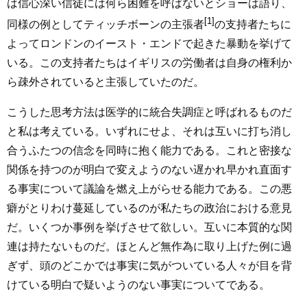
は信心深い信徒には何ら困難を呼ばないとショーは語り、
[1]
同様の例としてティッチボーンの主張者
の支持者たちに
よってロンドンのイースト・エンドで起きた暴動を挙げて
いる。この支持者たちはイギリスの労働者は自身の権利か
ら疎外されていると主張していたのだ。
こうした思考方法は医学的に統合失調症と呼ばれるものだ
と私は考えている。いずれにせよ、それは互いに打ち消し
合うふたつの信念を同時に抱く能力である。これと密接な
関係を持つのが明白で変えようのない遅かれ早かれ直面す
る事実について議論を燃え上がらせる能力である。この悪
癖がとりわけ蔓延しているのが私たちの政治における意見
だ。いくつか事例を挙げさせて欲しい。互いに本質的な関
連は持たないものだ。ほとんど無作為に取り上げた例に過
ぎず、頭のどこかでは事実に気がついている人々が目を背
けている明白で疑いようのない事実についてである。