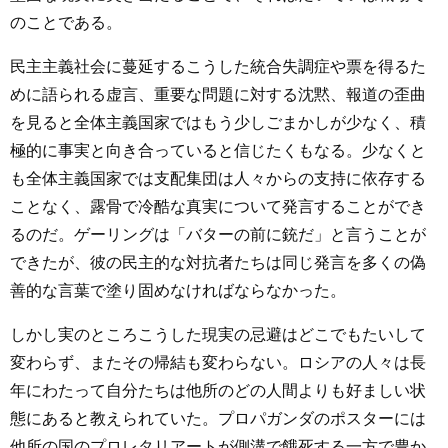
のことである。
民主主義社会に蔓延するこうした統合失調症や票を得るた
めに語られる虚言、重要な問題に対する沈黙、報道の歪曲
を見ると全体主義国家ではもう少しごまかしが少なく、積
極的に事実と向き合っていると信じたくもなる。少なくと
も全体主義国家では支配集団は人々からの支持に依存する
ことなく、露骨で冷酷な真実について発言することができ
るのだ。ゲーリングは「バターの前に銃だ」と言うことが
できたが、彼の民主的な対抗者たちは同じ発言を多くの偽
善的な言葉で塗り固めなければならなかった。
しかし実のところこうした現実の忌避はどこでもたいして
変わらず、またその帰結も変わらない。ロシアの人々は長
年にわたって自分たちは他所のどの人間よりも好ましい状
態にあると教えられていた。プロパガンダのポスターには
他所の国のプロレタリアートが側溝で餓死する一方で豊か