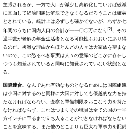
主張されるが、一方で人口が減少し高齢化していけば破滅
に直面して経済問題は解決できなくなるだろうことは確実
とされている。統計上は必ずしも確かでないが、わずか七
[2]
年間のうちに国内人口の合計が一一〇〇万になり
、その
過半数が老齢の年金生活者となる可能性もおおいにあり得
るのだ。複雑な理由からほとんどの人々は大家族を望まな
いので、この恐るべき事実は人々の意識のどこかに存在し
つつも知覚されていると同時に知覚されていない状態とな
る。
国際連合
。なんであれ有効なものとなるためには国際組織
は小国に対するのと同様に大国に対しても優越的な力を持
たなければならない。査察と軍備制限をおこなう力を持た
なければならず、これはつまりその職員は全ての国の一平
方インチに至るまで立ち入ることができなければならない
ことを意味する。また他のどこよりも巨大な軍事力を配備