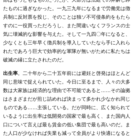
たものに過ぎなかった。一九三九年になるまで労働党は徴
兵制に反対票を投じ、そのことは独ソ不可侵条約をもたら
すのに一役買っただろうし、また間違いなくフランスの士
気に壊滅的な影響を与えた。そして一九四〇年になると、
少なくとも三年早く徴兵制を導入していたなら手に入れら
れたであろう巨大で効率的な軍隊が無いがために私たちは
破滅の縁に立たされたのだ。
出生率
。二十年から二十五年前には避妊と啓発はほとんど
同じ意味で捉えられていた。今日に至るまで、人々の大多
数は大家族は経済的な理由で不可能であると……その論拠
はさまざまだが煎じ詰めれば決まって多かれ少なかれ同じ
ものである……主張している。だが同時に、広く知られて
いるように出生率は低開発の国家で最も高く、また国内人
口について言えば最も賃金の低い集団で最も高いのだ。ま
た人口が少なければ失業も減って全員がより快適になると