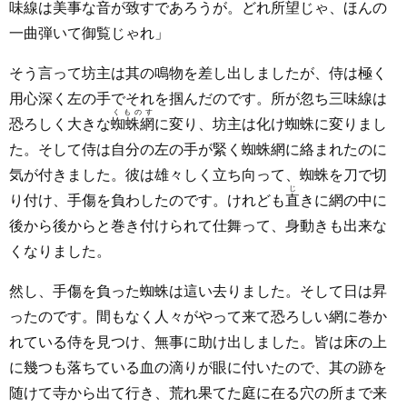
味線は美事な音が致すであろうが。どれ所望じゃ、ほんの
一曲弾いて御覧じゃれ」
そう言って坊主は其の鳴物を差し出しましたが、侍は極く
用心深く左の手でそれを掴んだのです。所が忽ち三味線は
くものす
恐ろしく大きな
蜘蛛網
に変り、坊主は化け蜘蛛に変りまし
た。そして侍は自分の左の手が緊く蜘蛛網に絡まれたのに
気が付きました。彼は雄々しく立ち向って、蜘蛛を刀で切
じ
り付け、手傷を負わしたのです。けれども
直
きに網の中に
後から後からと巻き付けられて仕舞って、身動きも出来な
くなりました。
然し、手傷を負った蜘蛛は這い去りました。そして日は昇
ったのです。間もなく人々がやって来て恐ろしい網に巻か
れている侍を見つけ、無事に助け出しました。皆は床の上
に幾つも落ちている血の滴りが眼に付いたので、其の跡を
随けて寺から出て行き、荒れ果てた庭に在る穴の所まで来