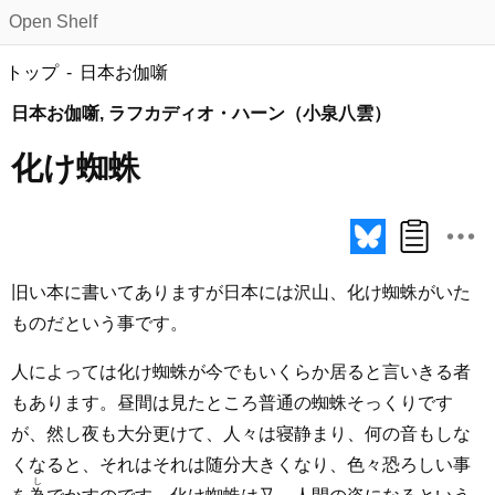
Open Shelf
トップ
日本お伽噺
日本お伽噺, ラフカディオ・ハーン（小泉八雲）
化け蜘蛛
旧い本に書いてありますが日本には沢山、化け蜘蛛がいた
ものだという事です。
人によっては化け蜘蛛が今でもいくらか居ると言いきる者
もあります。昼間は見たところ普通の蜘蛛そっくりです
が、然し夜も大分更けて、人々は寝静まり、何の音もしな
くなると、それはそれは随分大きくなり、色々恐ろしい事
し