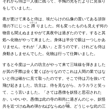
それから侍は一人後に残って、手燭の光をたよりに見張り
をしていました。
夜が更けて来ると侍は、埃だらけの仏像の置いてある須弥
うずくま
壇の下にじっと
蹲
りました。何も変ったものも見えず何の
物音も聞えぬままやがて真夜中は過ぎたのです。すると其
処へ化物がやって来ました。身体は半分で眼は一つしかあ
りません。それが「人臭い」と言うのです。けれども侍は
身動きしませんでした。化物は行って仕舞いました。
すると今度は一人の坊主がやって来て三味線を弾きました
が其の手際は全く驚くばかりなのでこれは人間の業ではな
いと侍は確かに見て取ったのです。そこで侍は刀を抜いて
飛び起きました。坊主は、侍を見ながら、カラカラと笑っ
て、こう言いました。「さては愚僧を妖怪と思召された
か。いやいや。愚僧は此の寺の和尚に過ぎんのじゃ。妖怪
のう
共を近づけぬ為め弾かねばならぬが
喃
。どうじゃな此の三