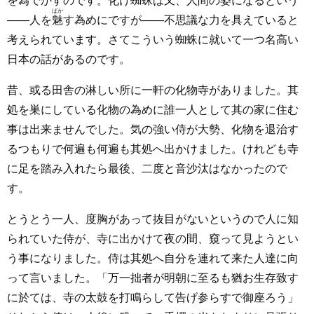
を
為
でかすのです。化け蜘蛛は又、人間の姿になるという
ばか
――人を
魅
す為めにですが――不思議な力を具えていると
考えられています。さてこういう蜘蛛に就いて一つ名高い
日本の話があるのです。
昔、或る田舎の淋しい所に一軒の化物寺がありました。其
処を巣にしている化物の為めに誰一人として其の家に住む
事は出来ませんでした。気の強い侍が大勢、化物を退治す
るつもりで何遍も何遍も其処へ出かけました。けれども寺
に足を踏み入れたら最後、二度と音沙汰はなかったので
す。
とうとう一人、度胸があって抜目がないというので人に知
られていた侍が、寺に出かけて夜の間、窺って見ようとい
う事になりました。侍は其処へ自分を連れて来た人達に向
って言いました。「万一拙者が明朝に至るも猶お生存致す
に於ては、寺の太鼓を打鳴らして告げ参らすで御座ろう」