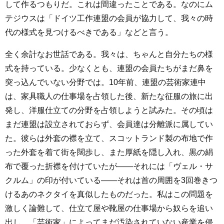
して作るつもりだ。これは間違ったことである。なのにム
テジウスは「ドイツ工作連盟の会員が協力して、我々の時
代の様式を見つけるべきである」などと言う。
全く余計なお世話である。我々は、ちゃんと自分たちの様
式を持っている。少なくとも、連盟の会員たちがまだ鼻を
突っ込んでいない分野では。10年前、連盟の芸術家連中
は、家具職人の仕事場を占領した後、新たな征服の旅に出
発し、洋服仕立ての分野を占領しようと試みた。その頃は
まだ連盟は設立されておらず、会員達は分離派に属してい
た。彼らは外套の襟を立て、スコットランド製の布地で作
った外套を着て街を闊歩し、また厚紙を隠し入れ、黒の絹
布で覆った折襟を付けていたが――それには「ヴェル・サ
クルム」の印が付いている――それは首の周囲を3回巻きつ
けるあのネクタイを真似したものだった。私はこの問題を
激しく論難して、仕立て屋や靴屋の仕事場から奴らを追い
出し、「芸術家」によってまだ汚染されていない産業を侵