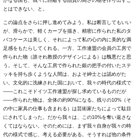
かなる国も、我々に匹敵する品質の高さの物を作り出すこ
とはできない、と。
この論点をさらに押し進めてみよう。私は断言してもいい
が、滑らかで、軽くカーブを描き、精密に作られた私のタ
バコケースは美しく、それによって私の心の内に美的な満
足感をもたらしてくれる。一方、工作連盟の会員の工房で
作られた物（誰それ教授のデザインによる）は醜悪だと思
う。そして、そんな工房で作られた銀の把手の付いたステ
ッキを持ち歩くような人間は、およそ紳士とは認めがた
い。文化的に洗練された国において、我々の時代の様式で
――これこそドイツ工作連盟が探し求めているものだが
――作られた物は、全体の約90%になる。残りの10%（そ
の中に家具の仕事も含まれる）は芸術家たちによって駄目
にされてしまった。だから我々は、この10%を奪い返さな
くてはならない。そのためには、まず我々自身が我々の時
代の様式で感じ、考える必要がある。そうすれば他の条件