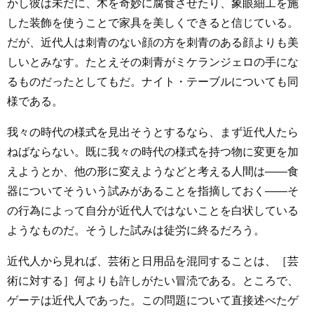
かし彼は未だに、木を奇妙に腐食させたり、象眼細工を施
した装飾を使うことで家具を美しくできると信じている。
だが、近代人は刺青のない顔の方を刺青のある顔よりも美
しいとみなす。たとえその刺青がミケランジェロの手にな
るものだったとしてもだ。ナイト・テーブルについても同
様である。
我々の時代の様式を見出そうとするなら、まず近代人たら
ねばならない。既に我々の時代の様式を持つ物に変更を加
えようとか、他の形に変えようなどと考える人間は――食
器についてそういう試みがあることを指摘しておく――そ
の行為によって自分が近代人ではないことを白状している
ようなものだ。そうした試みは徒労に終るだろう。
近代人から見れば、芸術と日用品を混同することは、［芸
術に対する］何よりも許しがたい冒涜である。ところで、
ゲーテは近代人であった。この問題について直接述べたゲ