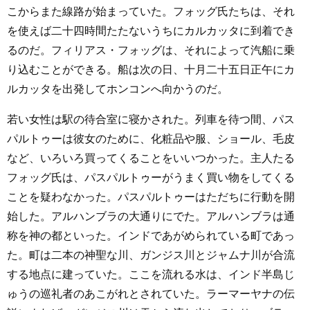
こからまた線路が始まっていた。フォッグ氏たちは、それ
を使えば二十四時間たたないうちにカルカッタに到着でき
るのだ。フィリアス・フォッグは、それによって汽船に乗
り込むことができる。船は次の日、十月二十五日正午にカ
ルカッタを出発してホンコンへ向かうのだ。
若い女性は駅の待合室に寝かされた。列車を待つ間、パス
パルトゥーは彼女のために、化粧品や服、ショール、毛皮
など、いろいろ買ってくることをいいつかった。主人たる
フォッグ氏は、パスパルトゥーがうまく買い物をしてくる
ことを疑わなかった。パスパルトゥーはただちに行動を開
始した。アルハンブラの大通りにでた。アルハンブラは通
称を神の都といった。インドであがめられている町であっ
た。町は二本の神聖な川、ガンジス川とジャムナ川が合流
する地点に建っていた。ここを流れる水は、インド半島じ
ゅうの巡礼者のあこがれとされていた。ラーマーヤナの伝