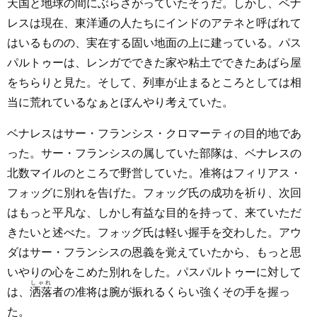
天国と地球の間にぶらさがっていたそうだ。しかし、ベナ
レスは現在、東洋通の人たちにインドのアテネと呼ばれて
はいるものの、実在する固い地面の上に建っている。パス
パルトゥーは、レンガでできた家や粘土でできたあばら屋
をちらりと見た。そして、列車が止まるところとしては相
当に荒れているなぁとぼんやり考えていた。
ベナレスはサー・フランシス・クロマーティの目的地であ
った。サー・フランシスの属していた部隊は、ベナレスの
北数マイルのところで野営していた。准将はフィリアス・
フォッグに別れを告げた。フォッグ氏の成功を祈り、次回
はもっと平凡な、しかし有益な目的を持って、来ていただ
きたいと述べた。フォッグ氏は軽い握手を交わした。アウ
ダはサー・フランシスの恩義を覚えていたから、もっと思
いやりの心をこめた別れをした。パスパルトゥーに対して
しゃれ
は、
洒落
者の准将は腕が振れるくらい強くその手を握っ
た。