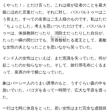
くやった！」とだけ言った。これは彼が従者のことを最大
級にほめた言葉だった。それに対し、パスパルトゥーはこ
う答えた。すべての名誉はご主人様のものです。私はただ
「ちょっとした」考えを思いついただけです。パスパルト
ゥーは、体操教師だったり、消防士だったりした自分が、
ほうこうふくいく
たった一瞬の間だけでも、
芳香馥郁
たる老王として、素敵
な女性の夫となったことを思いながら笑っていた。
インド人の女性はといえば、まだ意識を失っていた。何が
起こったのか知らなかった。そして、旅行用毛布にくるま
って、座席の中で横になっていた。
象はパーシー人のうまい誘導のもと、うすぐらい森の中を
急いでいた。パゴダを去って一時間で、広大な平原を渡っ
た。
一行は七時に休息をとった。若い女性はまだ完全な虚脱状