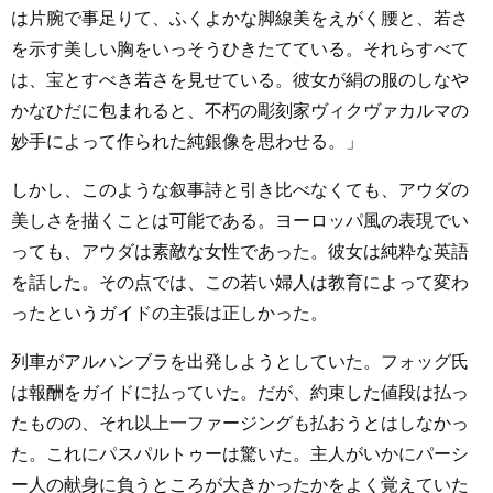
は片腕で事足りて、ふくよかな脚線美をえがく腰と、若さ
を示す美しい胸をいっそうひきたてている。それらすべて
は、宝とすべき若さを見せている。彼女が絹の服のしなや
かなひだに包まれると、不朽の彫刻家ヴィクヴァカルマの
妙手によって作られた純銀像を思わせる。」
しかし、このような叙事詩と引き比べなくても、アウダの
美しさを描くことは可能である。ヨーロッパ風の表現でい
っても、アウダは素敵な女性であった。彼女は純粋な英語
を話した。その点では、この若い婦人は教育によって変わ
ったというガイドの主張は正しかった。
列車がアルハンブラを出発しようとしていた。フォッグ氏
は報酬をガイドに払っていた。だが、約束した値段は払っ
たものの、それ以上一ファージングも払おうとはしなかっ
た。これにパスパルトゥーは驚いた。主人がいかにパーシ
ー人の献身に負うところが大きかったかをよく覚えていた