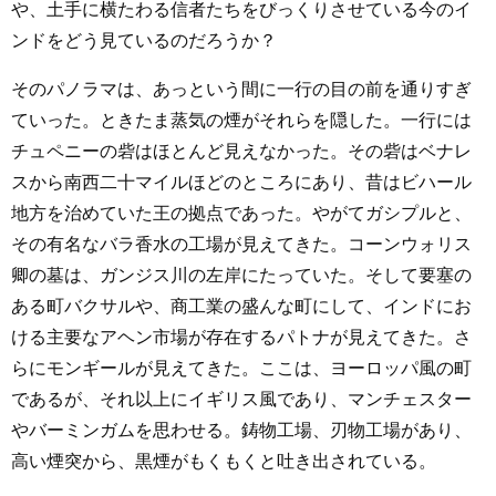
や、土手に横たわる信者たちをびっくりさせている今のイ
ンドをどう見ているのだろうか？
そのパノラマは、あっという間に一行の目の前を通りすぎ
ていった。ときたま蒸気の煙がそれらを隠した。一行には
チュペニーの砦はほとんど見えなかった。その砦はベナレ
スから南西二十マイルほどのところにあり、昔はビハール
地方を治めていた王の拠点であった。やがてガシプルと、
その有名なバラ香水の工場が見えてきた。コーンウォリス
卿の墓は、ガンジス川の左岸にたっていた。そして要塞の
ある町バクサルや、商工業の盛んな町にして、インドにお
ける主要なアヘン市場が存在するパトナが見えてきた。さ
らにモンギールが見えてきた。ここは、ヨーロッパ風の町
であるが、それ以上にイギリス風であり、マンチェスター
やバーミンガムを思わせる。鋳物工場、刃物工場があり、
高い煙突から、黒煙がもくもくと吐き出されている。