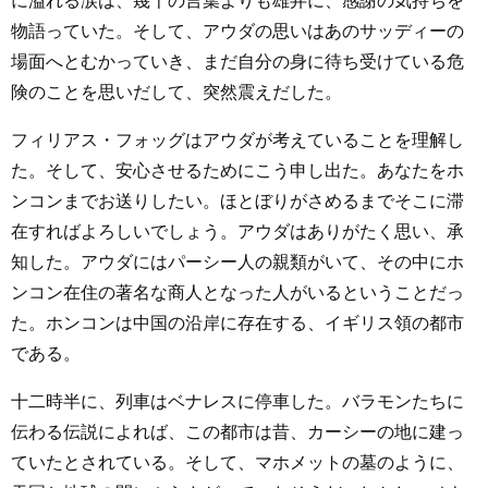
に溢れる涙は、幾千の言葉よりも雄弁に、感謝の気持ちを
物語っていた。そして、アウダの思いはあのサッディーの
場面へとむかっていき、まだ自分の身に待ち受けている危
険のことを思いだして、突然震えだした。
フィリアス・フォッグはアウダが考えていることを理解し
た。そして、安心させるためにこう申し出た。あなたをホ
ンコンまでお送りしたい。ほとぼりがさめるまでそこに滞
在すればよろしいでしょう。アウダはありがたく思い、承
知した。アウダにはパーシー人の親類がいて、その中にホ
ンコン在住の著名な商人となった人がいるということだっ
た。ホンコンは中国の沿岸に存在する、イギリス領の都市
である。
十二時半に、列車はベナレスに停車した。バラモンたちに
伝わる伝説によれば、この都市は昔、カーシーの地に建っ
ていたとされている。そして、マホメットの墓のように、