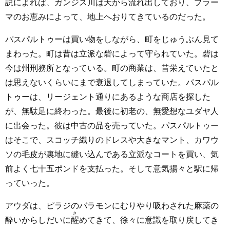
説によれば、ガンジス川は天から流れ出しており、ブラー
マのお恵みによって、地上へおりてきているのだった。
パスパルトゥーは買い物をしながら、町をじゅうぶん見て
まわった。町は昔は立派な砦によって守られていた。砦は
今は州刑務所となっている。町の商業は、昔栄えていたと
は思えないくらいにまで衰退してしまっていた。パスパル
トゥーは、リージェント通りにあるような商店を探した
が、無駄足に終わった。最後に初老の、無愛想なユダヤ人
に出会った。彼は中古の品を売っていた。パスパルトゥー
はそこで、スコッチ織りのドレスや大きなマント、カワウ
ソの毛皮が裏地に縫い込んである立派なコートを買い、気
前よく七十五ポンドを支払った。そして意気揚々と駅に帰
っていった。
アウダは、ピラジのバラモンにむりやり吸わされた麻薬の
さ
酔いからしだいに
醒
めてきて、徐々に意識を取り戻してき