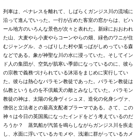
列車は、ベナレスを離れて、しばらくガンジス川の流域に
沿って進んでいった。一行が占めた客室の窓からは、ビハ
ール地方のいろんな景色が次々と表れた。新緑におおわれ
た山、大麦やら小麦やらコーンやらの畑、緑色のワニが住
むジャングル、さっぱりした村や葉っぱがしめっている森
などである。象が神聖な川の水に浸っていた。そしてイン
ド人の集団が、空気が肌寒い季節になっているのに、彼ら
の宗教で義務づけられている沐浴をまじめに実行してい
た。彼らは熱心なバラモン教徒であった。バラモン教徒は
仏教というものを不倶戴天の敵とみなしていた。バラモン
教徒の神は、太陽の化身ヴィシュヌ、造化の化身シヴァ、
僧侶と立法者との最高支配者ブラーマである。さて、この
神々は今日の英国風になったインドをどう考えているのだ
ろうか？ 蒸気船が汽笛を鳴らしながらガンジス川を疾走
し、水面に浮いているカモメや、浅瀬に群がっているカメ