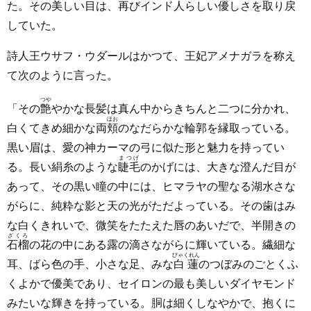
た。その美しい目は、再びインド人らしい優しさを取り戻
していた。
詩人王ウサフ・ウダールはかつて、王妃アメナガラを称え
て次のように言った。
つや
「その
艶
やかな長髪は真ん中からきちんと二つに分かれ、
ほお
白くてきめ細かな両
頬
のなだらかな輪郭を縁取っている。
黒い眉は、愛の神カーマの弓に似た形と魅力を持ってい
まつげ
る。長い絹糸のような
睫毛
のかげには、大きな澄んだ目が
あって、その黒い瞳の中には、ヒマラヤの聖なる湖水さな
がらに、純粋な影と天の光がただよっている。その歯はみ
な白くきれいで、微笑をたたえた唇のあいだで、半開きの
ざくろ
石榴
の花の中にある露の滴さながらに輝いている。繊細な
びゃくれん
耳、ばら色の手、小さな足、みな
白蓮
のつぼみのごとくふ
くよかで優美であり、セイロンの最も美しいダイヤモンド
みたいな輝きを持っている。胴は細くしなやかで、抱くに