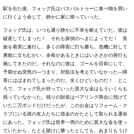
駅を出た後、フォッグ氏はパスパルトゥーに食べ物を買い
に行くよう命じて、静かに家に帰っていった。
フォッグ氏は、いつも通り静かに不幸を耐えていた。彼は
破産してしまった！ それも探偵のへまによってだ！ 長
旅を着実に遂行し、多くの障害に打ち勝ち、危機に対して
勇敢に立ちむかい、余裕があるときにはいささかの善行も
施してきたのだ。それなのに彼は、ゴールを目前にして、
予期せぬ突然の―つまり、対処法を考えていなかった―障
害にはばまれてしまったのだ。全くひどいものだ！ とこ
ろで、フォッグ氏が持っていった莫大な金はもういくらも
残っていなかった。残りの財産はベアリング商会に預けて
いた二万ポンドだけだったが、このお金はリフォーム・ク
ラブにいる彼の友人たちに借金のかたとして取られる運命
にあった。フォッグ氏は世界一周のために莫大な金を使っ
ていたから、たとえ賭けに勝ったとしても、あまりもうけ