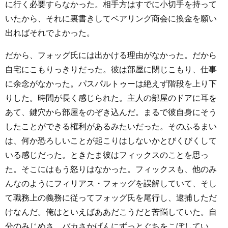
に行く必要すらなかった。相手方はすでに小切手を持って
いたから、それに裏書きしてベアリング商会に換金を願い
出ればそれでよかった。
だから、フォッグ氏には出かける理由がなかった。だから
自宅にこもりっきりだった。彼は部屋に閉じこもり、仕事
に余念がなかった。パスパルトゥーは絶えず階段を上り下
りした。時間が長く感じられた。主人の部屋のドアに耳を
あて、鍵穴から部屋をのぞき込んだ。まるで彼自身にそう
したことができる権利があるみたいだった。そのふるまい
は、何か恐ろしいことが起こりはしないかとびくびくして
いる感じだった。ときたま彼はフィックスのことを思っ
た。そこにはもう怒りはなかった。フィックスも、他のみ
んなのようにフィリアス・フォッグを誤解していて、そし
て職務上の義務に従ってフォッグ氏を尾行し、逮捕しただ
けなんだ。俺はといえばああだこうだと苦悩していた。自
分のみじめさ、バカさかげんにずっとぐちをこぼしてい