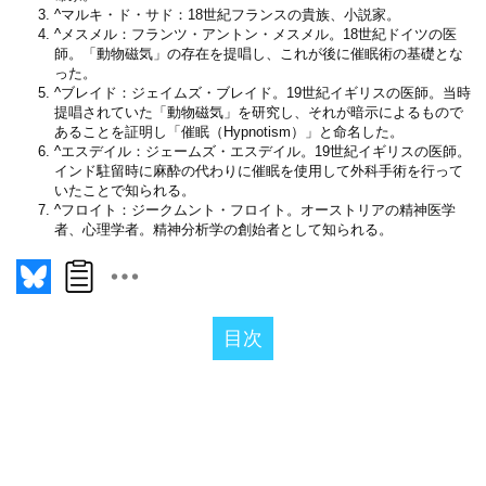
^
マルキ・ド・サド：18世紀フランスの貴族、小説家。
^
メスメル：フランツ・アントン・メスメル。18世紀ドイツの医
師。「動物磁気」の存在を提唱し、これが後に催眠術の基礎とな
った。
^
ブレイド：ジェイムズ・ブレイド。19世紀イギリスの医師。当時
提唱されていた「動物磁気」を研究し、それが暗示によるもので
あることを証明し「催眠（Hypnotism）」と命名した。
^
エスデイル：ジェームズ・エスデイル。19世紀イギリスの医師。
インド駐留時に麻酔の代わりに催眠を使用して外科手術を行って
いたことで知られる。
^
フロイト：ジークムント・フロイト。オーストリアの精神医学
者、心理学者。精神分析学の創始者として知られる。
目次