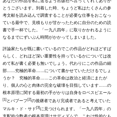
あなたの作品を私に送るよう出版社へ言ってくれてありが
とうございます。到着した時、ちょうど私はたくさんの参
考文献を読み込んで調査することが必要な仕事をおこなっ
ている最中で、見積もりが甘かったために自分のための読
書で手一杯でした。「一九八四年」に取りかかれるように
なるまでにずいぶん時間がかかってしまいました。
評論家たちが既に書いているのでこの作品がどれほどすば
らしく、どれほど深い重要性を持っているかについては改
めて私が書く必要も無いでしょう。代わりにこの作品の細
部……究極的革命……について書かせていただけるでしょ
うか？ 究極的革命……この革命は政治と経済にまたが
り、個人の心と肉体の完全な破壊を目指しています……の
根本原理に関する最初の手がかりは自身をロベスピエール
[1]
[2]
とバブーフ
の後継者であり完成者であると考えていた
[3]
マルキ・ド・サド
に見つけられます。「一九八四年」の
支配的少数者の根本原理はサディズムで、これは性的なも