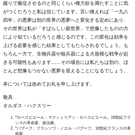
蹴りで服従させるのと同じくらい権力欲を満たすことに気
がつくだろうと私は信じています。言い換えれば「一九八
四年」の悪夢は別の世界の悪夢へと変化する定めにあり、
その世界は私が「すばらしい新世界」で想像したものの方
により似ているだろうと感じるのです。この変化は効率を
上げる必要を感じた結果としてもたらされるでしょう。も
ちろん一方で、生物兵器や核兵器による大規模な戦争が起
きる可能性もあります……その場合には私たちは別の、ほ
とんど想像もつかない悪夢を迎えることになるでしょう。
本については改めてお礼を申し上げます。
敬具
オルダス・ハクスリー
^
ロベスピエール：マクシミリアン・ロベスピエール。18世紀フラ
ンスの革命家、政治家。
^
バブーフ：フランソワ・ノエル・バブーフ。18世紀フランスの革
命家。