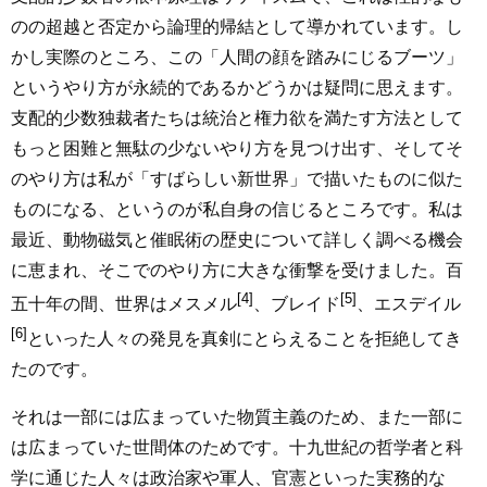
のの超越と否定から論理的帰結として導かれています。し
かし実際のところ、この「人間の顔を踏みにじるブーツ」
というやり方が永続的であるかどうかは疑問に思えます。
支配的少数独裁者たちは統治と権力欲を満たす方法として
もっと困難と無駄の少ないやり方を見つけ出す、そしてそ
のやり方は私が「すばらしい新世界」で描いたものに似た
ものになる、というのが私自身の信じるところです。私は
最近、動物磁気と催眠術の歴史について詳しく調べる機会
に恵まれ、そこでのやり方に大きな衝撃を受けました。百
[4]
[5]
五十年の間、世界はメスメル
、ブレイド
、エスデイル
[6]
といった人々の発見を真剣にとらえることを拒絶してき
たのです。
それは一部には広まっていた物質主義のため、また一部に
は広まっていた世間体のためです。十九世紀の哲学者と科
学に通じた人々は政治家や軍人、官憲といった実務的な