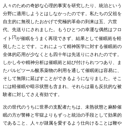
人々のための奇妙な心理的事実を研究したり、統治という
分野に適用しようとはしなかったのです。私たちの父祖を
自主的に無視したおかげで究極的革命の到来は五、六世
代、先送りにされました。もうひとつの幸運な偶然はフロ
[7]
イト
が催眠をうまく再現できず、結果として催眠術を軽
視したことです。これによって精神医学に対する催眠術の
全体的応用が少なくとも四十年は先送りにされたのです。
しかし今や精神分析は催眠術と結び付けられつつあり、ま
たバルビツール酸系薬物の利用を通して催眠術は容易に、
そして無限に延ばすことができるようになりました。そこ
には軽催眠や暗示状態も含まれ、それらは最も反抗的な被
験者に対してさえ有効です。
次の世代のうちに世界の支配者たちは、未熟状態と麻酔催
眠の方が警棒と牢獄よりもずっと統治の手段として効果的
であること、人々が隷属を愛するよう仕向けることは鞭や