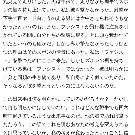
丸見えで走り出した。男は半裸で、走りながら両手でズボ
ンの裾を持ち上げていた。私は彼を撃たなかった。射撃が
下手で百ヤード向こうの走る男には命中させられそうもな
かったというのも、また、ファシストが飛行機に注意を引
かれている間に自分たちの塹壕に戻ることに頭を奪われて
いたというのも確かだ。しかし私が撃たなかったもうひと
つの理由はそのズボンの情景にあった。私は「ファシス
ト」を撃つためにここに来た。しかしズボンの裾を持ち上
げている男は「ファシスト」ではなかった。彼は明らかに
自分と同類の生き物であり、私自身によく似ていたのだ。
そうなると彼を撃とうという気にはならないものだ。
この出来事は何を明らかにしているのだろうか？ たいし
て何も明らかにはしていない。これはどんな戦争でも四六
時中起きているような出来事なのだ。他の者であれば違っ
ただろう。この話でこれを読むあなたの考えを変えられる
とは思っていないが、私の考えが変わったということは信