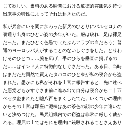
じて欲しい。当時のある瞬間における道徳的雰囲気を持つ
出来事の特性によってそれは起きたのだ。
私が兵舎にいる間に加わった新兵のひとりにバルセロナの
裏通り出身のひどい姿の少年がいた。服は破れ、足は裸足
だった。またひどく色黒で（たぶんアラブの血だろう）普
通のヨーロッパ人がすることのないしぐさをした。とりわ
けそのひとつ……腕を広げ、手のひらを垂直に掲げるの
だ……はインド人に特徴的なしぐさだった。ある日、当時
はまだただ同然で買えたタバコのひと束が私の寝台から盗
まれた。愚かにも私がそれを上官に報告すると、先に述べ
た悪党どもがすぐさま前に進み出て自分は寝台から二十五
ペセタ盗まれたと嘘八百をまくしたてた。いくつかの理由
からその上官は即座に泥棒はあの茶色の顔の少年に違いな
いと決めつけた。民兵組織内での窃盗は非常に厳しく裁か
れる。理屈の上ではそれを理由に銃殺されることさえあり