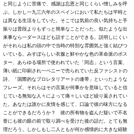
と同じように苦痛で、感謝は忘恩と同じくらい憎しみを呼
ぶ。しかし一九三六年のスペインにおいて私たちは平時と
は異なる生活をしていた。そこでは気前の良い気持ちと手
振りは普段よりもずっと簡単なことだった。似たような出
来事なら一ダースほども話すことができる。説明しにくい
がそれらは私の頭の中で当時の特別な雰囲気と強く結びつ
いている。みすぼらしい衣服と鮮やかな色の革命派のポス
ター、あらゆる場所で使われていた「同志」という言葉、
薄い紙に印刷され一ペニーで売られていた反ファシストの
詩、「国際的なプロレタリアートの連帯」といったような
フレーズ、それらはその言葉が何事かを意味していると信
じている無知な人々によって痛々しいほど繰り返されてい
た。あなたは誰かに友情を感じて、口論で彼の味方になる
ことができるだろうか？ 彼の所有物を盗んだ疑いで不名
誉にも彼の眼の前で取り調べを受けた後の話だ。とても無
理だろう。しかしもし二人ともが何か感情的に大きな経験