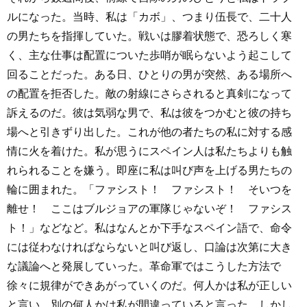
ルになった。当時、私は「カボ」、つまり伍長で、二十人
の男たちを指揮していた。戦いは膠着状態で、恐ろしく寒
く、主な仕事は配置についた歩哨が眠らないよう起こして
回ることだった。ある日、ひとりの男が突然、ある場所へ
の配置を拒否した。敵の射線にさらされると真剣になって
訴えるのだ。彼は気弱な男で、私は彼をつかむと彼の持ち
場へと引きずり出した。これが他の者たちの私に対する感
情に火を着けた。私が思うにスペイン人は私たちよりも触
れられることを嫌う。即座に私は叫び声を上げる男たちの
輪に囲まれた。「ファシスト！ ファシスト！ そいつを
離せ！ ここはブルジョアの軍隊じゃないぞ！ ファシス
ト！」などなど。私はなんとか下手なスペイン語で、命令
には従わなければならないと叫び返し、口論は次第に大き
な議論へと発展していった。革命軍ではこうした方法で
徐々に規律ができあがっていくのだ。何人かは私が正しい
と言い、別の何人かは私が間違っていると言った。しかし