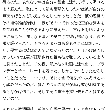
得るのだ。哀れな少年は自分を営倉に連れて行って調べる
よう頼んだ。私にとって最も衝撃的だったのは彼が自分の
無実をほとんど訴えようとしなかったことだ。彼の態度の
その運命論的諦観に、彼がその中で育った絶望的な貧困を
見て取ることができるように思えた。上官は服を脱ぐよう
彼に命じた。怖くなるほどの卑屈さで彼は裸になり、彼の
服が調べられた。もちろんタバコも金もそこには無かっ
た。要するに彼は盗んでいなかったのだ。とりわけ痛々し
かったのは無実が証明された後も彼が恥じ入っているよう
に見えたことだ。その夜、私は彼を映画に連れ出し、ブラ
ンデーとチョコレートを奢った。しかしそれもまた恐ろし
いことだった……つまり、それは金で傷を拭い去ろうとい
う試みだったのだ。ほんのつかの間だが私は彼が泥棒であ
るとなかば信じた。そしてその事実を拭い去ることはでき
ないのだ。
それから数週間後、前線で自隊の男のひとりと私はトラブ