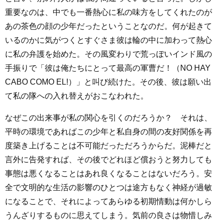
重要なのは、中でも一番熱心に私の味方をしてくれたのが
あの茶色の顔の少年だったということなのだ。何が起きて
いるのかに気がつくとすぐさま彼は輪の中に加わって熱心
に私の弁護を始めた。その風変わりで荒っぽいインド風の
手振りで「彼は俺たちにとって最高の軍曹だ！（NO HAY
CABO COMO EL!）」と叫び続けた。その後、彼は願い出
て私の隊への入れ替えがおこなわれた。
なぜこの出来事が私の関心を引くのだろうか？ それは、
平時の環境であればこの少年と私自身の間の友好関係を再
度築き上げることは不可能だっただろうからだ。泥棒だと
言外に告発すれば、その後でどれほど償おうと努力しても
事態は悪くなることはあれ良くなることはないだろう。安
全で文明的な生活の影響のひとつは途方もなく神経が過敏
になることで、それによってあらゆる初期情動は何かしら
うんざりするものに思えてしまう。気前の良さは物惜しみ