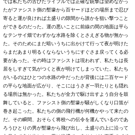
では私たちの古びたライフルでは正確な銃撃は望めなかっ
たがファシスト側の塹壕から百ヤードほどの場所まで忍び
寄ると運が良ければ土盛りの隙間から誰かを狙い撃つこと
ができるのだった。運の悪いことに前線の間の地面は平ら
なテンサイ畑でわずかな水路を除くとさえぎる物が無かっ
た。そのためにまだ暗いうちに出かけて行って夜が明けた
らまだあまり明るくならないうちにすぐさま戻ってくる必
要があった。その時はファシストは現われず、私たちは長
居をしすぎて気がつくと夜が明けてしまっていた。私たち
がいるのはひとつの水路の中だったが背後には二百ヤード
の平らな地面が広がり、そこにはうさぎ一羽たりとも隠れ
る場所は無かった。私たちが全力で駆け出すよう自分を鼓
舞していると、ファシスト側の塹壕が騒がしくなり口笛が
巻き起こった。私たちの側の飛行機が何機かやって来たの
だ。その瞬間、おそらく将校への伝令を運んでいるのであ
ろうひとりの男が塹壕から飛び出し、土盛りの上に沿って