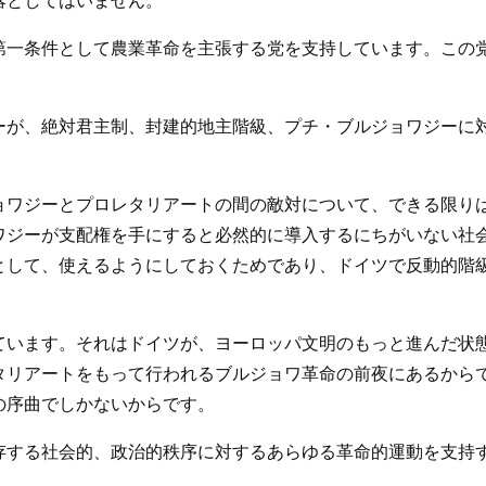
落としてはいません。
第一条件として農業革命を主張する党を支持しています。この
ーが、絶対君主制、封建的地主階級、プチ・ブルジョワジーに
ョワジーとプロレタリアートの間の敵対について、できる限り
ワジーが支配権を手にすると必然的に導入するにちがいない社
として、使えるようにしておくためであり、ドイツで反動的階
ています。それはドイツが、ヨーロッパ文明のもっと進んだ状
タリアートをもって行われるブルジョワ革命の前夜にあるから
の序曲でしかないからです。
存する社会的、政治的秩序に対するあらゆる革命的運動を支持