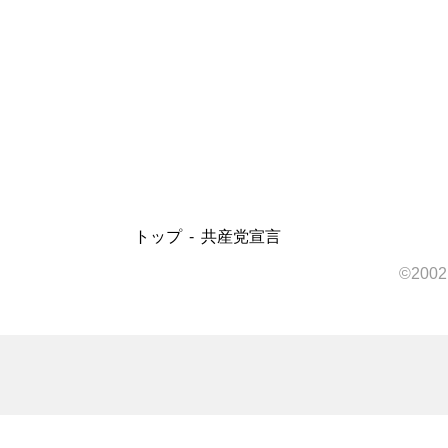
トップ
共産党宣言
©20