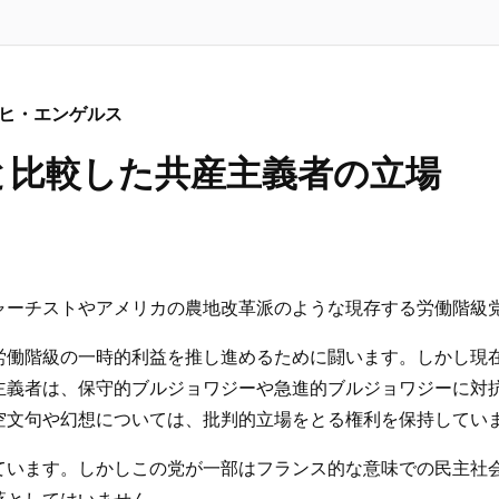
リヒ・エンゲルス
と比較した共産主義者の立場
ャーチストやアメリカの農地改革派のような現存する労働階級
労働階級の一時的利益を推し進めるために闘います。しかし現
主義者は、保守的ブルジョワジーや急進的ブルジョワジーに対
空文句や幻想については、批判的立場をとる権利を保持してい
ています。しかしこの党が一部はフランス的な意味での民主社