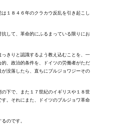
党は１８４６年のクラカウ反乱を引き起こし
対抗して、革命的にふるまっている限りにお
はっきりと認識するよう教え込むことを、一
会的、政治的条件を、ドイツの労働者がただ
級が没落したら、直ちにブルジョワジーその
態の下で、また１７世紀のイギリスや１８世
です。それにまた、ドイツのブルジョワ革命
するのです。