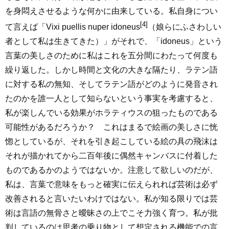
を身悶えさせるような何かに由来している。私自身につい
[4]
て言えば「Vixi puellis nuper idoneus
（娘らにふさわしい
者として私は生きてきた）」がそれで、「idoneus」という
言葉の美しさのために私はこれを五分間にわたって何度も
繰り返した。しかし時間と文化の大きな隔たり、ラテン語
に対する私の無知、そしてラテン語がどのように発音され
たのかを誰一人として知らないという事実を考慮すると、
私が楽しんでいる効果がホラティウスの狙ったものである
可能性があるだろうか？ これはまるで絵画の美しさに恍
惚としているが、それを引き起こしている絵の具の飛沫は
それが描かれてから二百年後に偶然キャンバスに付着した
ものであるかのようではないか。注意して欲しいのだが、
私は、言葉で意味をもっと確実に伝えられれば芸術は必ず
改善されると言いたいわけではない。私が知る限りでは芸
術は言語の無骨さと曖昧さの上でこそ力強く育つ。私が批
判しているのは思考の乗り物として想定される機能での言