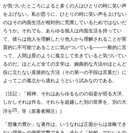
が気づいたところによると多くの人はひとりの時に笑い声
を上げない。私が思うに、ひとりの時に笑い声を上げない
のはその内面生活が相対的に荒廃しているためではないだ
ろうか。それでも、あらゆる個人は内面生活を持ってい
て、彼らは他人を理解したり他人から理解されることが実
質的に不可能であることに気がついている――一般的に言
って、人間は星のように孤立して生きていると気づいてい
るのだ。ほとんど全ての文学は、婉曲的な方法やほとんど
役に立たない直接的な方法（その第一の手段は言葉だ）に
よってこの孤立から逃れようという試みなのである。
［注記：「精神、それはあらゆるものの似姿が宿る大洋、
しかしそれは作る、それらを超越した別の世界を、別の大
[2]
洋を
」等（原著者脚注）］
「想像力豊か」な著作は、いうなれば正面からは攻略でき
ない場所への側面攻撃である。冷たく「知的」でないもの