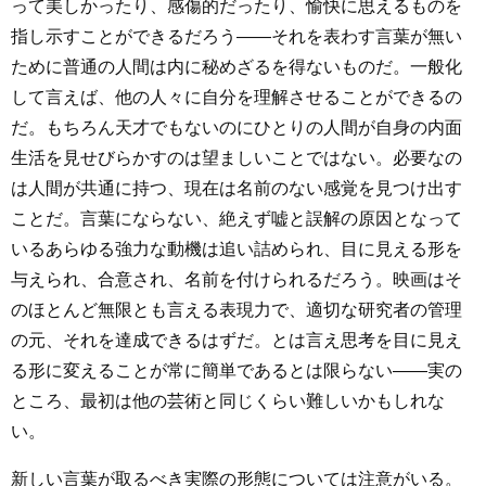
って美しかったり、感傷的だったり、愉快に思えるものを
指し示すことができるだろう――それを表わす言葉が無い
ために普通の人間は内に秘めざるを得ないものだ。一般化
して言えば、他の人々に自分を理解させることができるの
だ。もちろん天才でもないのにひとりの人間が自身の内面
生活を見せびらかすのは望ましいことではない。必要なの
は人間が共通に持つ、現在は名前のない感覚を見つけ出す
ことだ。言葉にならない、絶えず嘘と誤解の原因となって
いるあらゆる強力な動機は追い詰められ、目に見える形を
与えられ、合意され、名前を付けられるだろう。映画はそ
のほとんど無限とも言える表現力で、適切な研究者の管理
の元、それを達成できるはずだ。とは言え思考を目に見え
る形に変えることが常に簡単であるとは限らない――実の
ところ、最初は他の芸術と同じくらい難しいかもしれな
い。
新しい言葉が取るべき実際の形態については注意がいる。