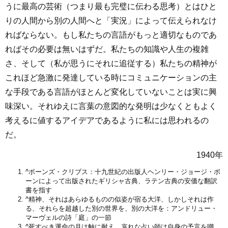
うに最高の芸術（つまり最も完璧に伝わる思考）とはひと
りの人間から別の人間へと「実況」によって伝えられなけ
ればならない。もし私たちの言語がもっと適切なものであ
ればその必要は無いはずだ。私たちの知識や人生の複雑
さ、そして（私が思うにそれに追従する）私たちの精神が
これほど急激に発達している時にコミュニケーションの主
な手段である言語がほとんど変化していないことは実に興
味深い。それゆえに言葉の意図的な発明は少なくともよく
考えるに値するアイデアであるように私には思われるの
だ。
1940年
^
ボーンズ・クリブス：十九世紀の出版人ヘンリー・ジョージ・ボ
ーンによって出版されたギリシャ古典、ラテン古典の安価な翻訳
書を指す
^
精神、それはあらゆるものの似姿が宿る大洋、しかしそれは作
る、それらを超越した別の世界を、別の大洋を：アンドリュー・
マーヴェルの詩「庭」の一節
^
死すべき運命の月は触に耐え、哀れな占い師は自身の予言を嘲