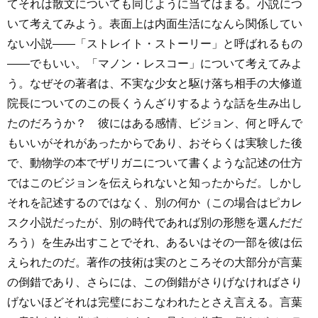
てそれは散文についても同じように当てはまる。小説につ
いて考えてみよう。表面上は内面生活になんら関係してい
ない小説――「ストレイト・ストーリー」と呼ばれるもの
――でもいい。「マノン・レスコー」について考えてみよ
う。なぜその著者は、不実な少女と駆け落ち相手の大修道
院長についてのこの長くうんざりするような話を生み出し
たのだろうか？ 彼にはある感情、ビジョン、何と呼んで
もいいがそれがあったからであり、おそらくは実験した後
で、動物学の本でザリガニについて書くような記述の仕方
ではこのビジョンを伝えられないと知ったからだ。しかし
それを記述するのではなく、別の何か（この場合はピカレ
スク小説だったが、別の時代であれば別の形態を選んだだ
ろう）を生み出すことでそれ、あるいはその一部を彼は伝
えられたのだ。著作の技術は実のところその大部分が言葉
の倒錯であり、さらには、この倒錯がさりげなければさり
げないほどそれは完璧におこなわれたとさえ言える。言葉