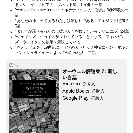
る：シェイクスピアの「ソネット集」107番の一節
^
Vixi puellis nuper idoneus：ホラティウスの「歌集」3巻26歌の一
節
^
あなたの神、主であるわたしは妬む神である：出エジプト記20章
5節
^
ダビデが罰せられたのは彼が人々を数えたから：サムエル記24章
^
ジェイムズ・ジョイスが今やっていること：小説「フィネガン
ズ・ウェイク」の執筆を意味している
^
ヴォラピュク：19世紀にドイツのカトリック神父ヨハン・マルテ
ィン・シュライヤーによって作られた人工言語
広告
オーウェル評論集７: 新し
い言葉
Amazon で購入
Apple Books で購入
Google Play で購入