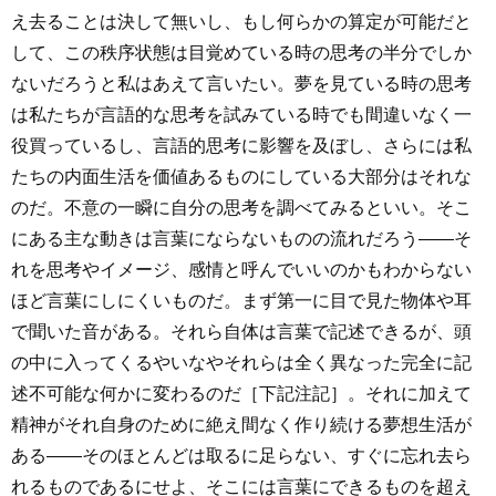
え去ることは決して無いし、もし何らかの算定が可能だと
して、この秩序状態は目覚めている時の思考の半分でしか
ないだろうと私はあえて言いたい。夢を見ている時の思考
は私たちが言語的な思考を試みている時でも間違いなく一
役買っているし、言語的思考に影響を及ぼし、さらには私
たちの内面生活を価値あるものにしている大部分はそれな
のだ。不意の一瞬に自分の思考を調べてみるといい。そこ
にある主な動きは言葉にならないものの流れだろう――そ
れを思考やイメージ、感情と呼んでいいのかもわからない
ほど言葉にしにくいものだ。まず第一に目で見た物体や耳
で聞いた音がある。それら自体は言葉で記述できるが、頭
の中に入ってくるやいなやそれらは全く異なった完全に記
述不可能な何かに変わるのだ［下記注記］。それに加えて
精神がそれ自身のために絶え間なく作り続ける夢想生活が
ある――そのほとんどは取るに足らない、すぐに忘れ去ら
れるものであるにせよ、そこには言葉にできるものを超え