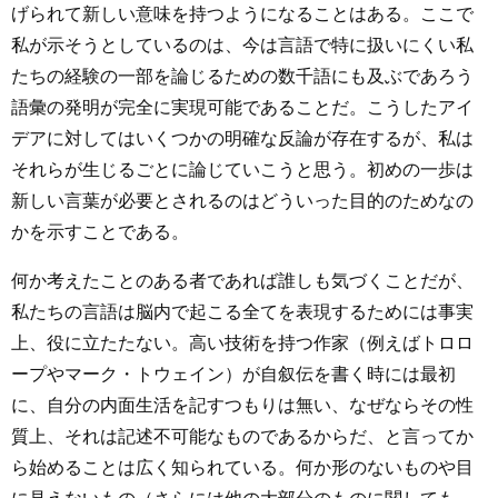
げられて新しい意味を持つようになることはある。ここで
私が示そうとしているのは、今は言語で特に扱いにくい私
たちの経験の一部を論じるための数千語にも及ぶであろう
語彙の発明が完全に実現可能であることだ。こうしたアイ
デアに対してはいくつかの明確な反論が存在するが、私は
それらが生じるごとに論じていこうと思う。初めの一歩は
新しい言葉が必要とされるのはどういった目的のためなの
かを示すことである。
何か考えたことのある者であれば誰しも気づくことだが、
私たちの言語は脳内で起こる全てを表現するためには事実
上、役に立たたない。高い技術を持つ作家（例えばトロロ
ープやマーク・トウェイン）が自叙伝を書く時には最初
に、自分の内面生活を記すつもりは無い、なぜならその性
質上、それは記述不可能なものであるからだ、と言ってか
ら始めることは広く知られている。何か形のないものや目