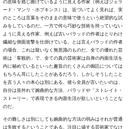
の意味を捻じ曲げているように見える作家（例えばジェラ
ード・マンリ・ホプキンス）は、近づいてよく見れば、実
のところは言葉をそのままの意味で使うという絶望的な試
みをしているのだ。一方で何ら巧妙な技術を持っていない
ように見える作家、例えば古いバラッドの作者はとりわけ
繊細な側面攻撃を仕掛けている。とは言えバラッドの作者
の場合、これは疑いなく無意識のものだ。全ての優れた芸
術は「客観的」で、全ての真の芸術家は自身の内面生活を
内に秘めているといった趣旨のたくさんの御託については
もちろん耳にしたことがあるだろう。しかしそうしたこと
を言う人々の本心は別にある。彼ら全員が言いたいのは、
自分は並外れて婉曲的な方法、バラッドや「ストレイト・
ストーリー」で表現できる内面生活が欲しいということな
のだ。
その難しさは別にしても婉曲的な方法の弱みはそれが普通
は失敗するということである。注目に値する芸術家でなけ