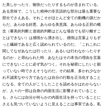
た美しかったり、愉快だったりするものが含まれている。
ある意味で、こうした精神の非言語的な部分は最も重要な
部分でさえある。それこそがほとんど全ての動機の源だか
らだ。あらゆる好悪、あらゆる美意識、あらゆる正邪の概
念（審美的判断と道徳的判断はどんな場合でも切り離すこ
とはできない）は感情から湧き出し、感情は言葉よりもず
っと繊細であると広く認められているのだ。「これこれに
関してなぜあなたは行ったり、あるいは行わなかったりす
るのか」と尋ねられた時、あなたはその本当の理由を言葉
にできないことに必ず気がつく。それを秘密にしたいと願
っていない時でさえそうなのだ。その結果、多かれ少なか
れ不誠実なやり方であなたは自分の行動を正当化すること
になる。全ての人がこうしたことを認めるかはわからない
が、人々の一部は自身の内面生活に影響されていること
も、さらには自分が何らかの内面生活を持っていることに
さえも気づいていないように見えることは事実である。私