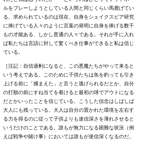
ルをプレーしようとしている人間と同じくらい馬鹿げてい
る。求められているのは現在、自身をシェイクスピア研究
に捧げている人々のように言葉の発明に自身を捧げる数千
もの才能ある、しかし普通の人々である。それが手に入れ
ば私たちは言語に対して驚くべき仕事ができると私は信じ
ている。
［注記：自信過剰になると、この悪魔たちがやって来ると
いう考えである。このために子供たちは魚を釣っても引き
上げる前に「捕まえた」と言うと逃げられるだとか、自分
の打順の前にすね当てを着けると最初の球でアウトになる
だとかいったことを信じている。こうした信念はしばしば
大人にも残っている。大人は自分の置かれた環境を左右す
る力を得るのに従って子供よりも迷信深さを薄れさせると
いうだけのことである。誰もが無力になる困難な状況（例
えば戦争や賭け事）においては誰もが迷信深くなるのだ。