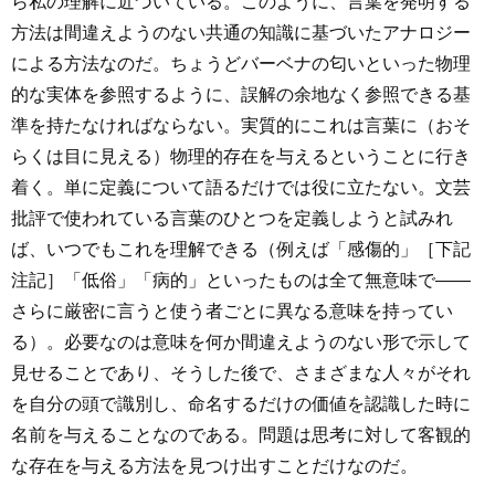
ら私の理解に近づいている。このように、言葉を発明する
方法は間違えようのない共通の知識に基づいたアナロジー
による方法なのだ。ちょうどバーベナの匂いといった物理
的な実体を参照するように、誤解の余地なく参照できる基
準を持たなければならない。実質的にこれは言葉に（おそ
らくは目に見える）物理的存在を与えるということに行き
着く。単に定義について語るだけでは役に立たない。文芸
批評で使われている言葉のひとつを定義しようと試みれ
ば、いつでもこれを理解できる（例えば「感傷的」［下記
注記］「低俗」「病的」といったものは全て無意味で――
さらに厳密に言うと使う者ごとに異なる意味を持ってい
る）。必要なのは意味を何か間違えようのない形で示して
見せることであり、そうした後で、さまざまな人々がそれ
を自分の頭で識別し、命名するだけの価値を認識した時に
名前を与えることなのである。問題は思考に対して客観的
な存在を与える方法を見つけ出すことだけなのだ。