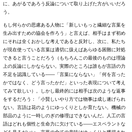
に、あがるであろう反論について取り上げた方がいいだろ
う。
もし何らかの思慮ある人物に「新しいもっと繊細な言葉を
生み出すための協会を作ろう」と言えば、相手はまず初め
にそれは全くおかしな考えであると反対し、次に、私たち
が現在使っている言葉は適切に扱えばあらゆる困難に対処
できると言うことだろう（もちろんこの最後のものは理論
上の反論にしかならない。実際のところは誰もが言語の力
不足を認識している――「言葉にならない」「何を言った
かではなく、どう言ったかだ」といった表現について考え
てみて欲しい）。しかし最終的には相手は次のような返事
をするだろう：「小賢しいやり方では物事は成し遂げられ
ない。言語は花のようにゆっくりとしか育たない。機械の
部品のように一時しのぎの修理はできないんだ。人工の言
語はどれも個性と生命力に欠けている――エスペラントな