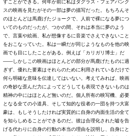
すことができる。何年か前に私はダグラス・フェアバンク
スの映画を見たがその一部は夢の描写だった。もちろんそ
のほとんどは馬鹿げたジョークで、人前で裸になる夢につ
いてのものだったが、つかの間、それは本当に夢のよう
で、言葉や絵画、私が想像するに音楽でさえできないこと
をおこなっていた。私は一瞬だが同じようなものを他の映
画でも目にしたことがある。例えば「カリガリ博士」だ
――しかしこの映画はほとんどの部分が馬鹿げたものに過
ぎず、優れた要素はそれらのために利用されているだけで
何ら明確な意味を伝達してはいない。考えてみれば、映画
の奇妙な歪んだ力によってどうしても表現できないものは
精神の中にはほとんど無いのだ。個人所有の映写機、必要
となる全ての小道具、そして知的な役者の一団を持つ大富
豪は、もしそうしたければ実質的に自身の内面生活の全て
を知らしめることができるのだ。彼は合理化された嘘を告
げる代わりに自身の行動の本当の理由を説明し、自身にと