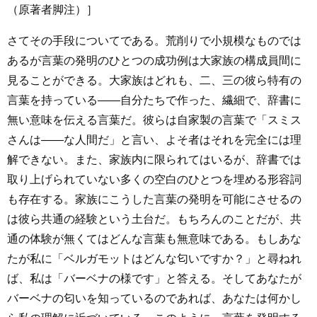
（原著者脚注）］
さてその手段についてである。荒削りで小規模なものでは
あるが言葉の発明のひとつの成功例は大家族の構成員間に
見ることができる。大家族はどれも、二、三の彼ら特有の
言葉を持っている――自分たちで作った、繊細で、辞書に
無い意味を伝える言葉だ。彼らは自家製の言葉で「スミス
さんは――な人間だ」と言い、よそ者はそれを完全には理
解できない。また、家族内に限られてはいるが、辞書では
取り上げられていない多くの空白のひとつを埋める形容詞
も存在する。家族にこうした言葉の発明を可能にさせるの
は彼ら共通の経験という土台だ。もちろんのことだが、共
通の体験が無くてはどんな言葉も無意味である。もしあな
たが私に「ベルガモットはどんな匂いですか？」と尋ねれ
ば、私は「バーベナの様です」と答える。そしてあなたが
バーベナの匂いを知っているのであれば、あなたは何かし