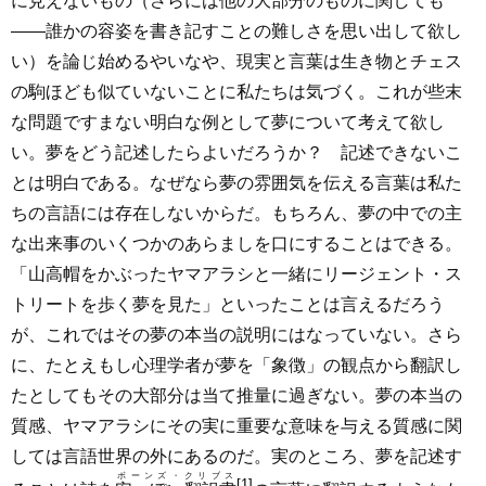
に見えないもの（さらには他の大部分のものに関しても
――誰かの容姿を書き記すことの難しさを思い出して欲し
い）を論じ始めるやいなや、現実と言葉は生き物とチェス
の駒ほども似ていないことに私たちは気づく。これが些末
な問題ですまない明白な例として夢について考えて欲し
い。夢をどう記述したらよいだろうか？ 記述できないこ
とは明白である。なぜなら夢の雰囲気を伝える言葉は私た
ちの言語には存在しないからだ。もちろん、夢の中での主
な出来事のいくつかのあらましを口にすることはできる。
「山高帽をかぶったヤマアラシと一緒にリージェント・ス
トリートを歩く夢を見た」といったことは言えるだろう
が、これではその夢の本当の説明にはなっていない。さら
に、たとえもし心理学者が夢を「象徴」の観点から翻訳し
たとしてもその大部分は当て推量に過ぎない。夢の本当の
質感、ヤマアラシにその実に重要な意味を与える質感に関
しては言語世界の外にあるのだ。実のところ、夢を記述す
ボーンズ・クリブス
[1]