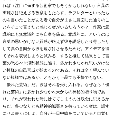
れば（注目に値する芸術家でもそうかもしれない）言葉の
重鈍さは絶えざる改竄をもたらす。ラブレターといったも
のを書いたことがある者で自分がまさに意図した通りのこ
とをそこで言えたと感じる者がいるだろうか？ 作家は意
識的にも無意識的にも自身を偽る。意識的に、というのは
言葉の思いがけない質感が絶えず彼を誘惑したり脅したり
して真の意図から彼を遠ざけさせるためだ。アイデアを得
てそれを表現しようと試みる、すると概して結果として言
葉の恐るべき混乱状態に陥り、多かれ少なかれ思いがけな
い模様の自己形成が始まるのである。それは全く望んでい
ない模様ではあるが、ともかく下品でも不快でもない。
「優れた芸術」だ。彼はそれを受け入れる。なぜなら「優
れた芸術」は多かれ少なかれ天からの神秘的贈り物であ
り、それが現われた時に捨ててしまうのは残念に思えるか
らだ。多少なりとも精神的誠実さを持っている者は、話す
にせよ書くにせよ、自分が一日中嘘をついていると自覚せ