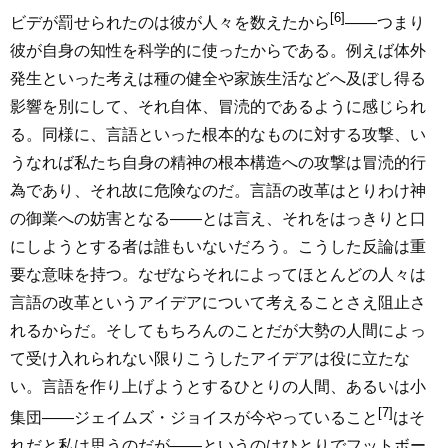
[6]
ビデが罰せられたのは彼が人々を数えたから
――つまり
彼が自身の知性を科学的に使ったからである。例えば体外
発生といった考えは種の健全や家族生活などへ及ぼし得る
影響を別にして、それ自体、冒涜的であるように感じられ
る。同様に、言語といった根本的なものに対する攻撃、い
うなれば私たち自身の精神の根本構造への攻撃は冒涜的行
為であり、それ故に危険なのだ。言語の改革はとりわけ神
の御業への妨害となる――とは言え、それをはっきりと口
にしようとする者は誰もいないだろう。こうした反論は重
要な意味を持つ。なぜならそれによってほとんどの人々は
言語の改革というアイデアについて考えることさえ阻止さ
れるからだ。そしてもちろんのことだが大勢の人間によっ
て受け入れられない限りこうしたアイデアは役に立たな
い。言語を作り上げようとするひとりの人間、あるいは小
[7]
集団――ジェイムズ・ジョイスが今やっていること
はそ
れだと私は思うのだが――というのはひとりでフットボー