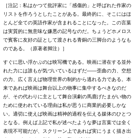
［注記：私はかつて批評家に「感傷的」と呼ばれた作家の
リストを作ろうとしたことがある。最終的に、そこにはほ
とんど全ての英語作家が含まれることになった。この言葉
は実質的に無意味な嫌悪の記号なのだ。ちょうどホメロス
で賓客に友好の証として渡される青銅の三脚台のようなも
のである。（原著者脚注）］
すぐに思い浮かぶのは映写機である。映画に潜在する並外
れた力には誰もが気づいているはずだ――歪曲の力、空想
の力、広く言えば物理世界の制約から逃れる力である。本
来であれば映画は舞台以上の物事に集中するべきなのだ
が、その代わりに主として舞台演劇の馬鹿げたまがい物の
ために使われている理由は私が思うに商業的必要しかな
い。適切に使えば映画は精神的過程を伝える媒体のひとつ
となる。例えば上記で私が述べたような夢は言葉では全く
表現不可能だが、スクリーン上であれば実にうまく描き出