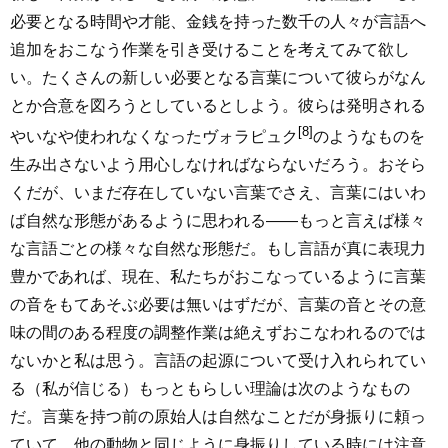
必要となる時間や才能、金銭を持った数千の人々が言語へ
追加をおこなう作業を引き受けることを考えてみて欲し
い。たくさんの新しい必要となる言葉について彼らがなん
とか合意を図ろうとしているとしよう。彼らは発明される
[8]
やいなや使われなくなったヴォラピュク
のようなものを
生み出さないよう用心しなければならないだろう。おそら
くだが、いまだ存在していない言葉でさえ、言葉にはいわ
ば自然な形態があるように思われる――もっと言えば様々
な言語ごとの様々な自然な形態だ。もし言語が真に表現力
豊かであれば、現在、私たちがおこなっているように言葉
の音をもてあそぶ必要は無いはずだが、言葉の音とその意
味の間のある程度の調整作業は絶えずおこなわれるのでは
ないかと私は思う。言語の起源について受け入れられてい
る（私が信じる）もっともらしい理論は次のようなもの
だ。言葉を持つ前の原始人は自然なことだが身振りに頼っ
ていて、他の動物と同じように身振りしている時には注意