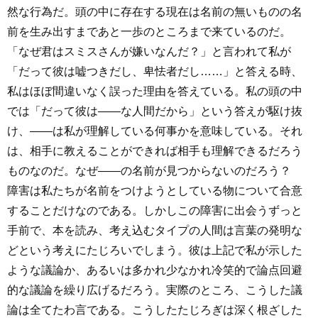
然な行為だ。頭の中に存在する現在は名前の無いものの名
前を生み出すまであと一歩のところまで来ているのだ。
「なぜ君はスミスさんが嫌いなんだ？」と言われて私が
「だって彼は嘘つきだし、卑怯者だし……」と答える時、
私はほぼ間違いなく誤った理由を答えている。私の頭の中
では「だって彼は――な人間だから」という答えが駆け抜
け、――は私が理解している何事かを意味している。それ
は、相手に教えることができれば相手も理解できるだろう
ものなのだ。なぜ――の名前が見つからないのだろう？
障害は私たちが名前をつけようとしている物について合意
することだけなのである。しかしこの障害に出会うずっと
手前で、本を読み、考え込むタイプの人間は言葉の発明な
どという考えにたじろいでしまう。彼は上記で私が示した
ような議論か、あるいは多かれ少なかれ冷笑的で論点回避
的な議論を繰り広げるだろう。実際のところ、こうした議
論は全てたわ言である。こうしたたじろぎは深く根ざした