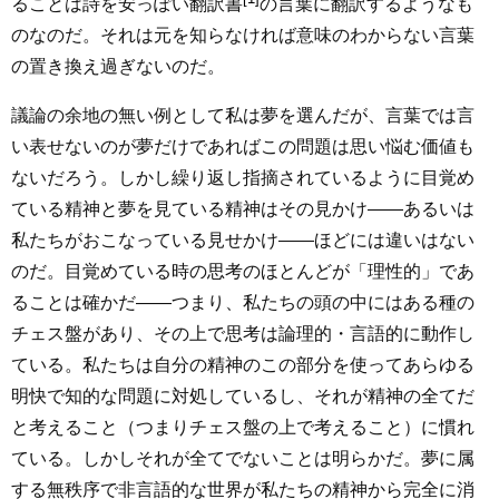
ることは詩を
安っぽい翻訳書
の言葉に翻訳するようなも
のなのだ。それは元を知らなければ意味のわからない言葉
の置き換え過ぎないのだ。
議論の余地の無い例として私は夢を選んだが、言葉では言
い表せないのが夢だけであればこの問題は思い悩む価値も
ないだろう。しかし繰り返し指摘されているように目覚め
ている精神と夢を見ている精神はその見かけ――あるいは
私たちがおこなっている見せかけ――ほどには違いはない
のだ。目覚めている時の思考のほとんどが「理性的」であ
ることは確かだ――つまり、私たちの頭の中にはある種の
チェス盤があり、その上で思考は論理的・言語的に動作し
ている。私たちは自分の精神のこの部分を使ってあらゆる
明快で知的な問題に対処しているし、それが精神の全てだ
と考えること（つまりチェス盤の上で考えること）に慣れ
ている。しかしそれが全てでないことは明らかだ。夢に属
する無秩序で非言語的な世界が私たちの精神から完全に消