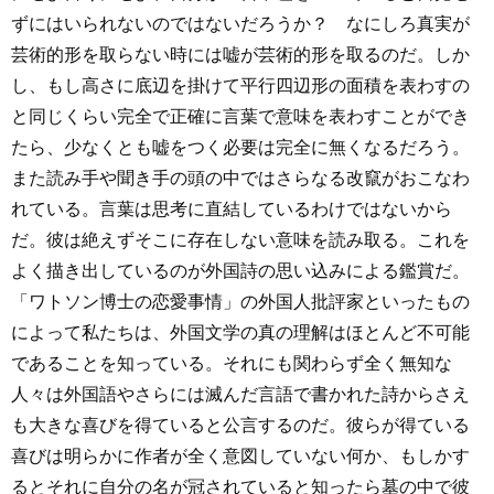
ずにはいられないのではないだろうか？ なにしろ真実が
芸術的形を取らない時には嘘が芸術的形を取るのだ。しか
し、もし高さに底辺を掛けて平行四辺形の面積を表わすの
と同じくらい完全で正確に言葉で意味を表わすことができ
たら、少なくとも嘘をつく必要は完全に無くなるだろう。
また読み手や聞き手の頭の中ではさらなる改竄がおこなわ
れている。言葉は思考に直結しているわけではないから
だ。彼は絶えずそこに存在しない意味を読み取る。これを
よく描き出しているのが外国詩の思い込みによる鑑賞だ。
「ワトソン博士の恋愛事情」の外国人批評家といったもの
によって私たちは、外国文学の真の理解はほとんど不可能
であることを知っている。それにも関わらず全く無知な
人々は外国語やさらには滅んだ言語で書かれた詩からさえ
も大きな喜びを得ていると公言するのだ。彼らが得ている
喜びは明らかに作者が全く意図していない何か、もしかす
るとそれに自分の名が冠されていると知ったら墓の中で彼