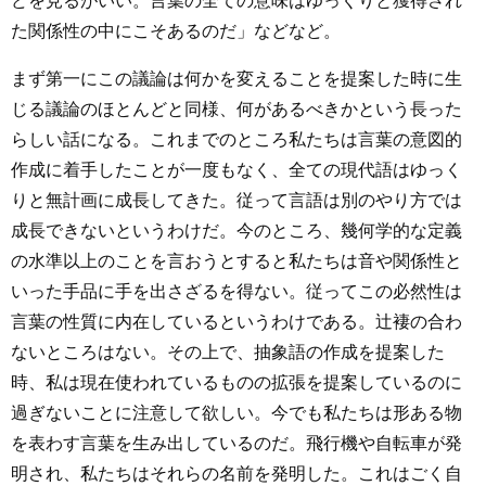
どを見るがいい。言葉の全ての意味はゆっくりと獲得され
た関係性の中にこそあるのだ」などなど。
まず第一にこの議論は何かを変えることを提案した時に生
じる議論のほとんどと同様、何があるべきかという長った
らしい話になる。これまでのところ私たちは言葉の意図的
作成に着手したことが一度もなく、全ての現代語はゆっく
りと無計画に成長してきた。従って言語は別のやり方では
成長できないというわけだ。今のところ、幾何学的な定義
の水準以上のことを言おうとすると私たちは音や関係性と
いった手品に手を出さざるを得ない。従ってこの必然性は
言葉の性質に内在しているというわけである。辻褄の合わ
ないところはない。その上で、抽象語の作成を提案した
時、私は現在使われているものの拡張を提案しているのに
過ぎないことに注意して欲しい。今でも私たちは形ある物
を表わす言葉を生み出しているのだ。飛行機や自転車が発
明され、私たちはそれらの名前を発明した。これはごく自