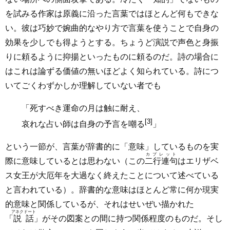
を試みる作家は原義に沿った言葉ではほとんど何もできな
い。彼は巧妙で婉曲的なやり方で言葉を使うことで自身の
効果を少しでも得ようとする。ちょうど演説で声色と身振
りに頼るように抑揚といったものに頼るのだ。詩の場合に
はこれは論ずる価値の無いほどよく知られている。詩につ
いてごくわずかしか理解していない者でも
「死すべき運命の月は触に耐え、
[3]
哀れな占い師は自身の予言を嘲る
」
という一節が、言葉が辞書的に「意味」しているものを実
カプレット
際に意味しているとは思わない（この
二行連句
はエリザベ
ス女王が大厄年を大過なく終えたことについて述べている
と言われている）。辞書的な意味はほとんど常に何か現実
的意味と関係しているが、それはせいぜい描かれた
アネクドート
「
説話
」がその図案との間に持つ関係程度のものだ。そし