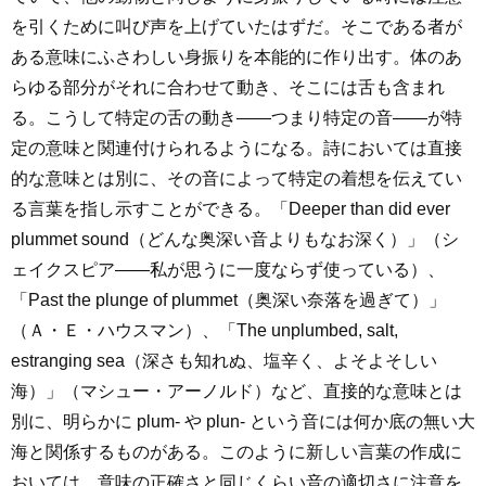
を引くために叫び声を上げていたはずだ。そこである者が
ある意味にふさわしい身振りを本能的に作り出す。体のあ
らゆる部分がそれに合わせて動き、そこには舌も含まれ
る。こうして特定の舌の動き――つまり特定の音――が特
定の意味と関連付けられるようになる。詩においては直接
的な意味とは別に、その音によって特定の着想を伝えてい
る言葉を指し示すことができる。「Deeper than did ever
plummet sound（どんな奥深い音よりもなお深く）」（シ
ェイクスピア――私が思うに一度ならず使っている）、
「Past the plunge of plummet（奥深い奈落を過ぎて）」
（Ａ・Ｅ・ハウスマン）、「The unplumbed, salt,
estranging sea（深さも知れぬ、塩辛く、よそよそしい
海）」（マシュー・アーノルド）など、直接的な意味とは
別に、明らかに plum- や plun- という音には何か底の無い大
海と関係するものがある。このように新しい言葉の作成に
おいては 意味の正確さと同じくらい音の適切さに注意を