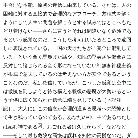
不合理な本能、原初の迷信に由来している。それは、人の
困難に対する直接的で合理的なアプローチ、方程式を解く
ようにして人生の問題を解こうとする試みではどこへもた
どり着けない――さらに言うとそれは間違いなく危険であ
るという感覚なのだ。こうした考えはいたるところで遠回
しに表現されている。一国の天才たちが「完全に混乱して
いる」という全く馬鹿げた話や、知性の堅実さや健全さに
反対して論じられる全く形になっていない神無き神秘主義
が根底で意味しているのは考えない方が安全であるという
ことなのだ。私は確信しているが、こうした感覚は空中に
は傲慢を罰しようと待ち構える報復の悪魔が大勢いるとい
う子供に広く知られた信念に端を発している［下記注
記］。大人にはこの信念が合理的過ぎる思考への恐怖とし
て生き残っているのである。あなたの神、主であるわたし
[5]
は妬む神である
、おごれる者は久しからず、などなど
――そして最も危険な高慢は誤れる知性の高慢なのだ。ダ