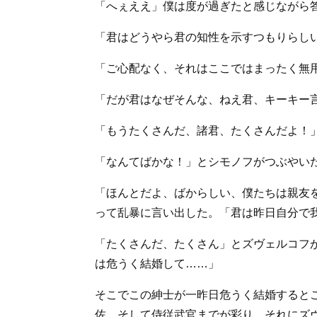
「へぇええ」僕は度が過ぎたと感じながら
「君はどうやら君の知性を示すつもりらし
「ご心配なく、それはここではまったく無
「だが君はなぜそんな、ねえ君、キーキー
「もうたくさんだ、諸君、たくさんだよ！
「なんてばかな！」とシモノフがつぶやい
「ほんとだよ、ばからしい、僕たちは親友
って乱暴に言い出した。「君は昨日自分で
「たくさんだ、たくさん」とズヴェルコフ
は危うく結婚して……」
そこでこの紳士が一昨日危うく結婚すると
佐、そして侍従武官までが彩り、それにズ