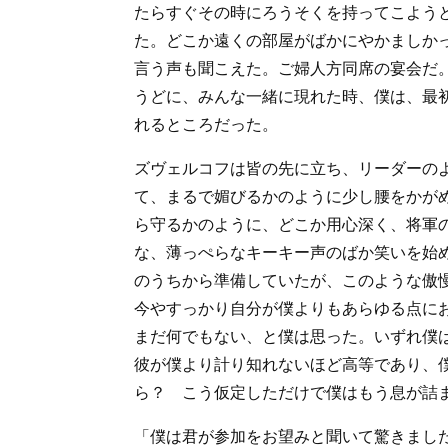
たらすぐその時にろうそくを持ってこよう
た。どこか遠くの部屋がばかにやかましか
言う声も聞こえた。ご婦人方同席の宴会だ
うどに、みんな一緒に現れた時、僕は、最
れるところだった。
ズヴェルコフは皆の先に立ち、リーダーの
て、まるで媚びるかのように少し腰をかが
ら守るかのように、どこか用心深く、将軍
な、薄っぺらなキーキー声のばか笑いを始
のうちから準備していたが、このような傲
今やすっかり自分が僕よりもあらゆる点に
まだ何でもない、と僕は思った。いずれ僕
彼が僕より計り知れないほど高等であり、
ら？ こう仮定しただけで僕はもう息が詰
「僕は君が参加をお望みと聞いて驚きまし