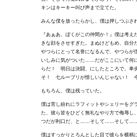
キンはキーキー叫び声まで立てた。
みんな僕を放ったらかし、僕は押しつぶさ
『あぁあ、ぼくがこの仲間か！』僕は考え
きな顔をさせすぎた。まぬけどもめ、自分
やつらにとって名誉になるんで、やつらが
いしみに気がついた……だがここにいて何
らだ！ 明日は決闘、にしたところで。卑
そ！ 七ルーブリが惜しいんじゃない！ 
もちろん、僕は残っていた。
僕は苦し紛れにラフィットやシェリーをグ
た、彼ら皆をひどく無礼なやり方で侮辱し
つだが利口だ、と……そして……そして…
僕はすっかりとろんとした目で彼らを横柄