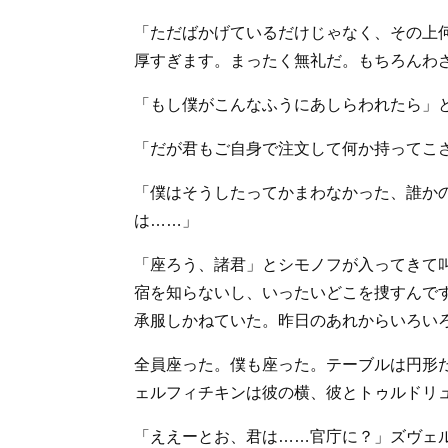
「ただばかげているだけじゃなく、その上
厚すぎます。まったく無礼だ。もちろんわ
「もし僕がこんなふうにあしらわれたら」
「だが君もご自身で注文して何か持ってこ
「僕はそうしたってかまわなかった、誰か
は……」
「座ろう、諸君」とシモノフが入ってきて
宿を知らないし、いったいどこを捜すんで
承服しかねていた。昨日のあれからいろい
全員座った。僕も座った。テーブルは円形
ェルフィチキンは彼の横、彼とトゥルドリ
「ええーとお、君は……官庁に？」ズヴェ