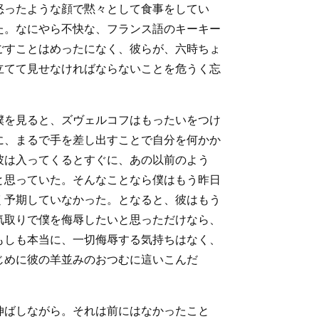
怒ったような顔で黙々として食事をしてい
た。なにやら不快な、フランス語のキーキー
ごすことはめったになく、彼らが、六時ちょ
立てて見せなければならないことを危うく忘
僕を見ると、ズヴェルコフはもったいをつけ
に、まるで手を差し出すことで自分を何かか
彼は入ってくるとすぐに、あの以前のよう
と思っていた。そんなことなら僕はもう昨日
く予期していなかった。となると、彼はもう
気取りで僕を侮辱したいと思っただけなら、
もしも本当に、一切侮辱する気持ちはなく、
じめに彼の羊並みのおつむに這いこんだ
伸ばしながら。それは前にはなかったこと