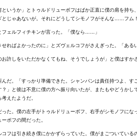
何というか」とトゥルドリューボフはばか正直に僕の肩を持ち
ざとじゃあないが。それにどうしてシモノフがそんな……フム
とフェルフィチキンが言った。「僕なら……」
させればよかったのに」とズヴェルコフがさえぎった。「ある
のお許しをいただかなくてもね、そうでしょうが」と僕はすか
叫んだ。「すっかり準備できた。シャンパンは責任持つよ、す
す？」と彼は不意に僕の方へ振り向いたが、またもやどうかし
ろ考えたようだ。
だった。僕の左手がトゥルドリューボフ、右手がシモノフにな
ューボフの間だった。
ルコフは引き続き僕にかかずらっていた。僕がまごついている