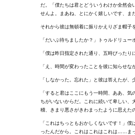
だ。「僕たちは君とどういうわけか全然会
せんよ。まあね、とにかく嬉しいです、ま
それから彼は無頓着に振りかえりざま帽子
「だいぶ待ちましたか？」トゥルドリュー
「僕は昨日指定された通り、五時ぴったり
「え、時間が変わったことを彼に知らせな
「しなかった。忘れた」と彼は答えたが、
「すると君はここにもう一時間、ああ、気
ちがいないからだ。これに続いて卑しい、
稽、きまり悪さがきわまったように思えた
「これはちっともおかしくないです！」僕
ったんだから。これはこれはこれは……ま