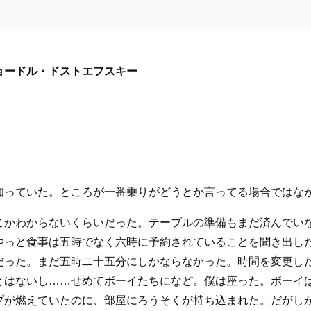
フョードル・ドストエフスキー
知っていた。ところが一番乗りがどうとか言ってる場合ではな
こかわからないくらいだった。テーブルの準備もまだ済んでい
やっと食事は五時でなく六時に予約されていることを聞き出し
だった。まだ五時二十五分にしかならなかった。時間を変更し
とはないし……せめてボーイたちになど。僕は座った。ボーイ
プが燃えていたのに、部屋にろうそくが持ち込まれた。だがし