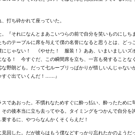
れ、打ち砕かれて座っていた。
た。『それになんとまあこいつらの前で自分を笑いものにしち
たちのテーブルに席を与えて僕の名誉になると思うとは、どっ
僕にじゃない！ 《やせた！ 服装！》ああ、いまいましいズ
になる！ 今すぐだ、この瞬間席を立ち、一言も発することな
劣な野朗ども。だって七ルーブリっぱかりが惜しいんじゃない
今すぐ出ていくんだ！……』
ラスであおった。不慣れなためすぐに酔っ払い、酔ったために
、その後本当に立ち去ってやる。タイミングをつかんで自分を
…要するに、やつらなんかくそくらえだ！
に見回した。だが彼らはもう僕などすっかり忘れたかのようだ