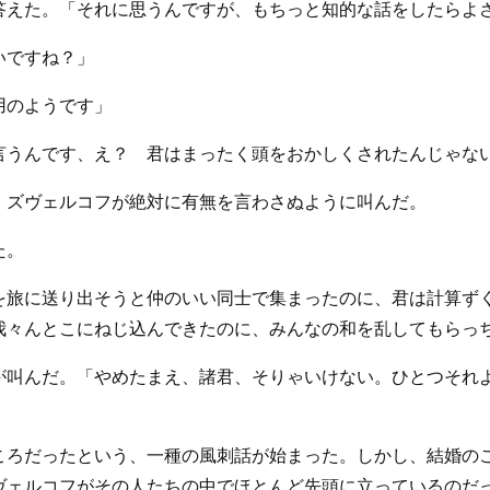
答えた。「それに思うんですが、もちっと知的な話をしたらよ
いですね？」
用のようです」
言うんです、え？ 君はまったく頭をおかしくされたんじゃな
」ズヴェルコフが絶対に有無を言わさぬように叫んだ。
た。
を旅に送り出そうと仲のいい同士で集まったのに、君は計算ず
我々んとこにねじ込んできたのに、みんなの和を乱してもらっ
が叫んだ。「やめたまえ、諸君、そりゃいけない。ひとつそれ
ころだったという、一種の風刺話が始まった。しかし、結婚の
ヴェルコフがその人たちの中でほとんど先頭に立っているのだ