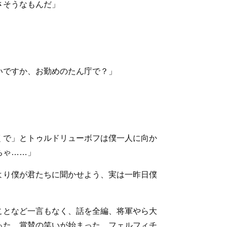
さそうなもんだ」
いですか、お勤めのたん庁で？」
くで」とトゥルドリューボフは僕一人に向か
ちゃ……」
より僕が君たちに聞かせよう、実は一昨日僕
ことなど一言もなく、話を全編、将軍やら大
った。賞賛の笑いが始まった。フェルフィチ