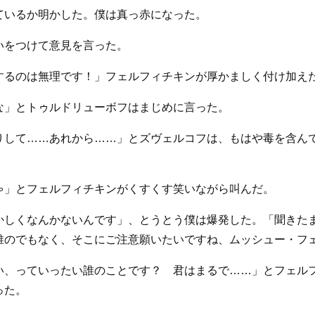
ているか明かした。僕は真っ赤になった。
いをつけて意見を言った。
するのは無理です！」フェルフィチキンが厚かましく付け加え
な」とトゥルドリューボフはまじめに言った。
りして……あれから……」とズヴェルコフは、もはや毒を含ん
ゃ」とフェルフィチキンがくすくす笑いながら叫んだ。
かしくなんかないんです」、とうとう僕は爆発した。「聞きた
誰のでもなく、そこにご注意願いたいですね、ムッシュー・フ
い、っていったい誰のことです？ 君はまるで……」とフェル
った。