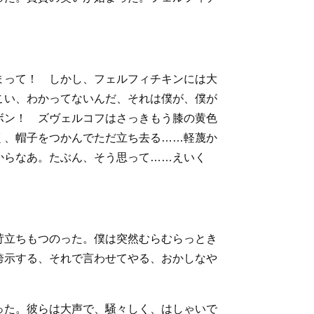
まって！ しかし、フェルフィチキンには大
こい、わかってないんだ、それは僕が、僕が
ボン！ ズヴェルコフはさっきもう膝の黄色
く、帽子をつかんでただ立ち去る……軽蔑か
からなあ。たぶん、そう思って……えいく
苛立ちもつのった。僕は突然むらむらっとき
誇示する、それで言わせてやる、おかしなや
った。彼らは大声で、騒々しく、はしゃいで