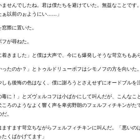
いませんでしたね。君は僕たちを避けていた。無益なことです
たぁ以前のぉようにい……」
を窓際に置いた。
ボフが尋ねた。
に着きました」と僕は大声で、今にも爆発しそうな苛立ちもあ
かったのか？」とトゥルドリューボフはシモノフの方を向いた
少しも後悔の色はなく、僕に謝ろうとさえせずにオードブルを
の毒に！」とズヴェルコフは小ばかにして叫んだが、こんなこ
犬ころのようなよく響く声を卑劣野朗のフェルフィチキンがた
のだ。
はますます苛立ちながらフェルフィチキンに叫んだ。「悪いの
ったくばかげてます」