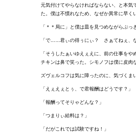
元気付けてやらなければならない、と本気
た。僕は不慣れなため、なぜか異常に早く
「＊＊局に」と僕は皿を見つめながらぶっ
「で……君ぃの得ぅにぃ？ さぁてねぇ、
「そうしたぁいゆえぇえに、前の仕事をや
チキンは鼻で笑った。シモノフは僕に皮肉
ズヴェルコフは気に障ったのに、気づくま
「えぇえぇとぅ、で君報酬はどうです？」
「報酬ってそりゃどんな？」
「つまりぃ給料は？」
「だがこれでは試験ですね！」