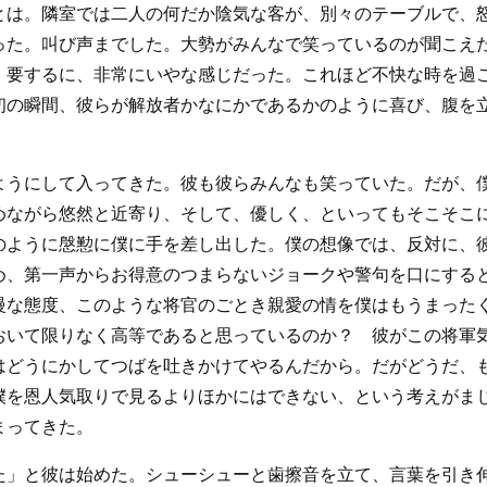
とは。隣室では二人の何だか陰気な客が、別々のテーブルで、
った。叫び声までした。大勢がみんなで笑っているのが聞こえ
。要するに、非常にいやな感じだった。これほど不快な時を過
初の瞬間、彼らが解放者かなにかであるかのように喜び、腹を
ようにして入ってきた。彼も彼らみんなも笑っていた。だが、
めながら悠然と近寄り、そして、優しく、といってもそこそこ
のように慇懃に僕に手を差し出した。僕の想像では、反対に、
め、第一声からお得意のつまらないジョークや警句を口にする
慢な態度、このような将官のごとき親愛の情を僕はもうまった
おいて限りなく高等であると思っているのか？ 彼がこの将軍
はどうにかしてつばを吐きかけてやるんだから。だがどうだ、
僕を恩人気取りで見るよりほかにはできない、という考えがま
まってきた。
た」と彼は始めた。シューシューと歯擦音を立て、言葉を引き