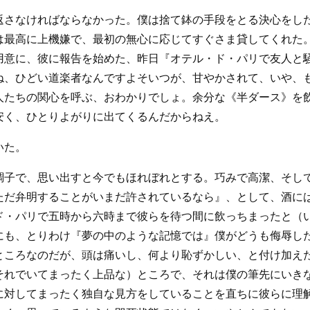
返さなければならなかった。僕は捨て鉢の手段をとる決心をし
は最高に上機嫌で、最初の無心に応じてすぐさま貸してくれた
用意に、彼に報告を始めた、昨日『オテル・ド・パリで友人と
ね、ひどい道楽者なんですよそいつが、甘やかされて、いや、
人たちの関心を呼ぶ、おわかりでしょ。余分な《半ダース》を
安く、ひとりよがりに出てくるんだからねえ。
いた。
調子で、思い出すと今でもほれぼれとする。巧みで高潔、そし
ただ弁明することがいまだ許されているなら』、として、酒に
ド・パリで五時から六時まで彼らを待つ間に飲っちまったと（
にも、とりわけ『夢の中のような記憶では』僕がどうも侮辱し
ところなのだが、頭は痛いし、何より恥ずかしい、と付け加え
それでいてまったく上品な）ところで、それは僕の筆先にいき
に対してまったく独自な見方をしていることを直ちに彼らに理