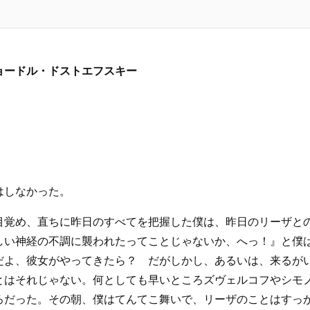
フョードル・ドストエフスキー
はしなかった。
目覚め、直ちに昨日のすべてを把握した僕は、昨日のリーザと
しい神経の不調に襲われたってことじゃないか、へっ！』と僕
だよ、彼女がやってきたら？ だがしかし、あるいは、来るが
とはそれじゃない。何としても早いところズヴェルコフやシモ
ろだった。その朝、僕はてんてこ舞いで、リーザのことはすっ