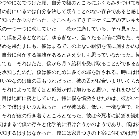
やつやになでつけた頭、自分で額のところにふくらみをつけて
目の前にいるのは自分を決して疑うことのない存在であると感
て知ったかぶりだった。そこへもってきてマケドニアのアレキ
爪の一つ一つに恋していた――確かに恋している、そう見えた
して僕を見るとなれば、ゆるぎない、堂々たる自信に満ちた、
務めを果たすにも、彼はまるでこの上ない親切を僕に施すかの
、自分に何かする義務があるとさえ少しも思っていなかった。
しても、それはただ、僕から月々給料を受け取ることができる
を承知したのだ。僕は彼のために多くの罪を許される。時には
けいやなのは彼の舌もつれだった。彼の舌が程合いよりいくら
、それによって驚くほど威厳が付け加わると思い、それをひど
、目は地面に落としていた。特に僕を憤激させたのは、彼がい
ことで僕はずいぶん戦った。だが彼は夜、低い、一様な声で、
、それが彼の行き着くところとなった。彼は今死者に詩篇を読
彼はまるで僕の存在と化学的に溶け合うかのようであり、僕は
承知するはずはなかった。僕には家具つきの下宿に住むのは無