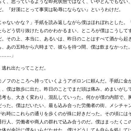
らく、思っているような即死状態ではなく、いやとんでもない
だ。『好漢にとって事実は恥辱にならない』というわけだ。
じゃないかな？」手紙を読み返しながら僕はほれぼれとした。
たらどう切り抜けたものかわかるまい、ところが僕はこうして
だ。その上、本当に、あるいは、昨日のことはすべて酒から起
も、あの五時から六時まで、彼らを待つ間、僕は飲まなかった
………」
、逃れ出たってことだ。
モノフのところへ持っていくようアポロンに頼んだ。手紙に金
く、僕は散歩に出た。昨日のことでまだ頭は痛み、めまいがし
思考も、大きく変わり、混乱していった。何かが僕の内部で、
だった。僕はだいたい、最も込み合った労働者の街、メシチャ
がれ時にこれらの通りを歩くのが殊に好きだった。その頃には
通行人、労働者や商人の群れで込み合うのだ。僕はまったくこ
全体が余計に僕をいらだたせた。僕はどうしても自らを処して