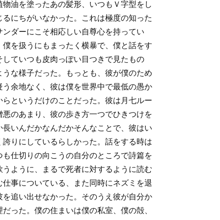
植物油を塗ったあの髪形、いつもＶ字型をし
じるにちがいなかった。これは極度の知った
サンダーにこそ相応しい自尊心を持ってい
。僕を扱うにもまったく横暴で、僕と話をす
そしていつも皮肉っぽい目つきで見たもの
ような様子だった。もっとも、彼が僕のため
疑う余地なく、彼は僕を世界中で最低の愚か
からというだけのことだった。彼は月七ルー
憎悪のあまり、彼の歩き方一つでひきつけを
か長いんだかなんだかそんなことで、彼はい
く誇りにしているらしかった。話をする時は
つも仕切りの向こうの自分のところで詩篇を
歌うように、まるで死者に対するように読む
む仕事についている、また同時にネズミを退
彼を追い出せなかった。そのうえ彼が自分か
理だった。僕の住まいは僕の私室、僕の殻、