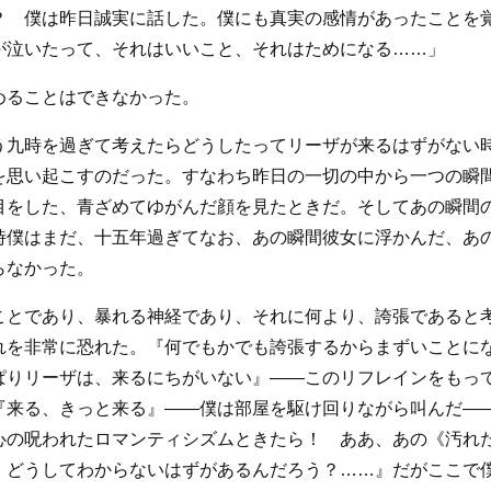
？ 僕は昨日誠実に話した。僕にも真実の感情があったことを
が泣いたって、それはいいこと、それはためになる……」
めることはできなかった。
う九時を過ぎて考えたらどうしたってリーザが来るはずがない
を思い起こすのだった。すなわち昨日の一切の中から一つの瞬
目をした、青ざめてゆがんだ顔を見たときだ。そしてあの瞬間
時僕はまだ、十五年過ぎてなお、あの瞬間彼女に浮かんだ、あ
らなかった。
ことであり、暴れる神経であり、それに何より、誇張であると
れを非常に恐れた。『何でもかでも誇張するからまずいことに
ぱりリーザは、来るにちがいない』――このリフレインをもっ
『来る、きっと来る』――僕は部屋を駆け回りながら叫んだ―
心の呪われたロマンティシズムときたら！ ああ、あの《汚れ
、どうしてわからないはずがあるんだろう？……』だがここで