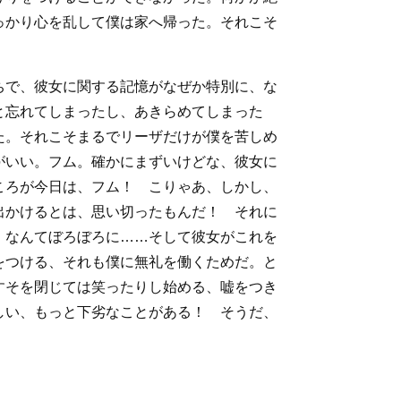
っかり心を乱して僕は家へ帰った。それこそ
ちで、彼女に関する記憶がなぜか特別に、な
と忘れてしまったし、あきらめてしまった
た。それこそまるでリーザだけが僕を苦しめ
がいい。フム。確かにまずいけどな、彼女に
ころが今日は、フム！ こりゃあ、しかし、
出かけるとは、思い切ったもんだ！ それに
 なんてぼろぼろに……そして彼女がこれを
をつける、それも僕に無礼を働くためだ。と
すそを閉じては笑ったりし始める、嘘をつき
しい、もっと下劣なことがある！ そうだ、