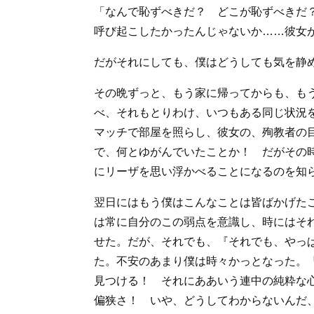
「なんで恥ずべきだ？ どこが恥ずべきだ
呼び起こしたかったんじゃないか……彼女
だがそれにしても、僕はどうしても気を静
その晩ずっと、もう家に帰ってからも、も
べ、それもとりわけ、いつもある同じ状況
マッチで部屋を照らし、彼女の、殉教者の
で、何とゆがんでいたことか！ だがその
にリーザを思い浮かべることになるのを知
翌日にはもう僕はこんなことは皆ばかげた
は常に自分のこの弱点を意識し、時にはそ
せた。だが、それでも、『それでも、やっ
た。不安のあまり僕は時々かっとなった。
見つける！ それにああいう連中の純粋な
偏狭さ！ いや、どうしてわからないんだ