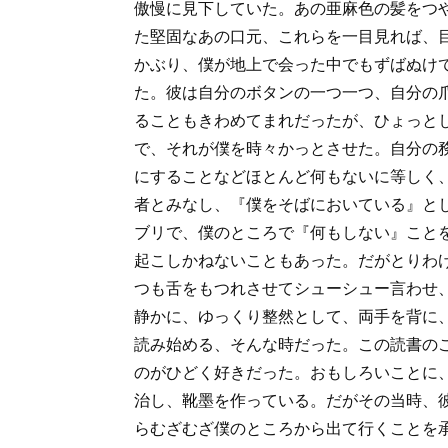
傲慢に見下していた。あの亜麻色の髪をつ
た堅固なあの口元、これらを一目見れば、
かぶり、僕が地上で会った中でもずばぬけ
た。彼は自分のボタンの一つ一つ、自分の
ることもきわめてまれだったが、ひょっと
で、それが僕を時々かっとさせた。自分の
にすることなどほとんど何もないに等しく
者とみなし、『僕をそばにおいている』と
ブリで、僕のところで『何もしない』こと
起こしかねないこともあった。だがとりわ
つも舌をもつれさせてシューシュー言わせ
静かに、ゆっくり整然として、両手を背に
読み始める、そんな時だった。この読書の
のがひどく好きだった。おもしろいことに
治し、靴墨を作っている。だがその当時、
らむざむざ僕のところから出て行くことを