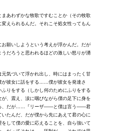
とまあわずかな牧歌ですむことか（その牧歌
に変えられるんだ。それこそ処女性ってもん
にお願いしようという考えが浮かんだ。だが
まうだろうと思われるほどの激しい怒りが湧
は元気づいて浮かれ出し、時にはまったく甘
僕が彼女に話をする……僕が彼女を発達さ
いふりをする（しかし何のためにふりをする
女が、震え、涙に咽びながら僕の足下に身を
る、だが……『リーザ――と僕は言う――君
ていたんだ、だが僕から先にあえて君の心に
理をして僕の愛に応えることを、自ら強いて