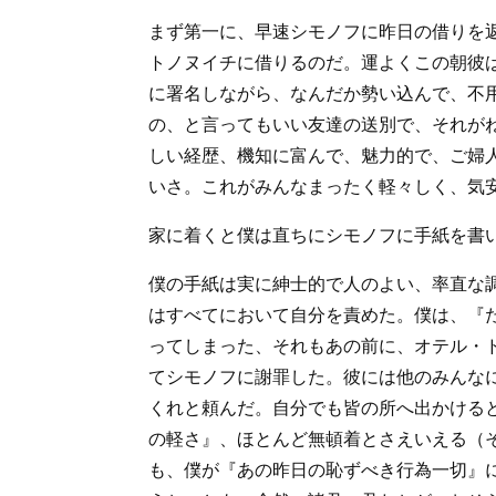
まず第一に、早速シモノフに昨日の借りを
トノヌイチに借りるのだ。運よくこの朝彼
に署名しながら、なんだか勢い込んで、不
の、と言ってもいい友達の送別で、それが
しい経歴、機知に富んで、魅力的で、ご婦
いさ。これがみんなまったく軽々しく、気
家に着くと僕は直ちにシモノフに手紙を書
僕の手紙は実に紳士的で人のよい、率直な
はすべてにおいて自分を責めた。僕は、『
ってしまった、それもあの前に、オテル・
てシモノフに謝罪した。彼には他のみんな
くれと頼んだ。自分でも皆の所へ出かける
の軽さ』、ほとんど無頓着とさえいえる（
も、僕が『あの昨日の恥ずべき行為一切』