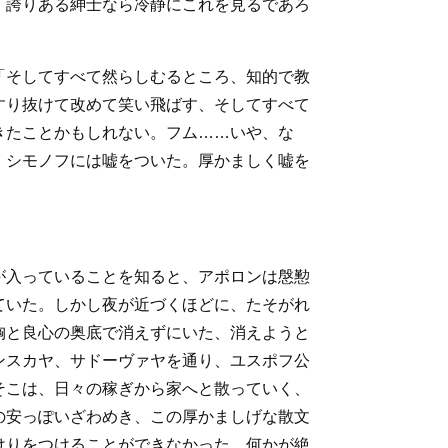
、誇りある紳士なら冷静にこれを見るであろ
「そしてすべて然らしむるところ、知的で教
すり抜けて改めて笑い飛ばす、そしてすべて
きたことかもしれない。フム……いや、な
。シモノフには嘘をついた。厚かましく嘘を
が入っていることを知ると、アポロンは慇懃
ていた。しかし夜が近づくほどに、たそがれ
胸と良心の奥底で消えずにいた、消えようと
ンスカヤ、サドーヴァヤを通り、ユスポフ公
そこは、日々の稼ぎから家へと散っていく、
の安っぽいざわめき、この厚かましげな散文
けりをつけることができなかった。何かが絶