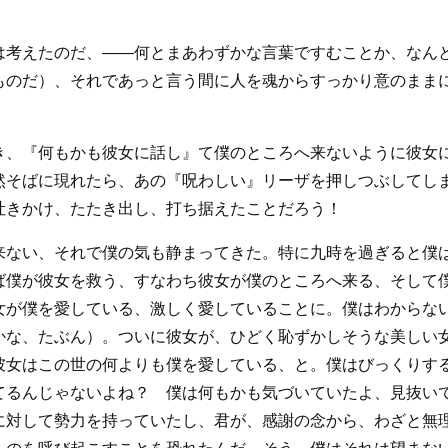
は考えたのだ、――何とまあわずかな言葉ですむことか、なん
ものだ）、それであっと言う間に人を魂からすっかり意のまま
き、『何もかも彼女に話し』て僕のところへ来ないように彼女
然そばに現れたら、あの『呪わしい』リーザを押しつぶしてし
吐きかけ、たたき出し、打ち据えたことだろう！
来ない、それで僕の気も静まってきた。特に九時を過ぎると僕
ば僕が彼女を救う、すなわち彼女が僕のところへ来る、そして
女が僕を愛している、激しく愛していることに。僕はわからな
かな、たぶん）。ついに彼女が、ひどく恥ずかしそうな美しい
彼女はこの世の何よりも僕を愛している、と。僕はびっくりす
てるんじゃないよね？ 僕は何もかも気づいていたよ、見抜い
に対して勢力を持っていたし、君が、感謝の念から、わざと無