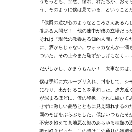
うちっとも、全然、諸君、君たちが、おそ
う、そのように僕は見ている、ということ
「侯爵の遊び心のようなところさえあるん
養ある人間だ！ 他の連中が僕の立場だっ
それは『現代の教養ある知的人間』だから
に、酒からじゃない。ウォッカなんか一滴
ついた。その上今また恥ずかしげもなく…
だがしかし、かまうもんか！ 大事なのは
僕は手紙に六ルーブリ入れ、封をして、シ
になり、出かけることを承知した。夕方近
が深まるほどに、僕の印象、それに続いて
せずに激しい憂愁とともに見え隠れするの
園のそばをぶらぶらした。僕はいつもたそ
不安を抱えて意地悪な顔のあらゆる種類の
調が好きだった。この時はこの通りの雑踏