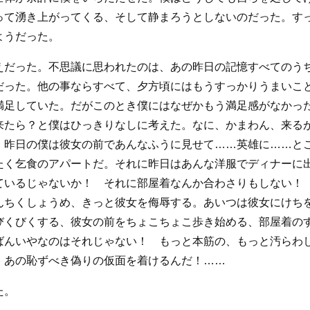
って湧き上がってくる、そして静まろうとしないのだった。す
ようだった。
えだった。不思議に思われたのは、あの昨日の記憶すべてのう
だった。他の事ならすべて、夕方頃にはもうすっかりうまいこ
満足していた。だがこのとき僕にはなぜかもう満足感がなかっ
来たら？と僕はひっきりなしに考えた。なに、かまわん、来る
。昨日の僕は彼女の前であんなふうに見せて……英雄に……と
たく乞食のアパートだ。それに昨日はあんな洋服でディナーに
ているじゃないか！ それに部屋着なんか合わさりもしない！
んちくしょうめ、きっと彼女を侮辱する。あいつは彼女にけち
びくびくする、彼女の前をちょこちょこ歩き始める、部屋着の
ばんいやなのはそれじゃない！ もっと本筋の、もっと汚らわ
、あの恥ずべき偽りの仮面を着けるんだ！……
た。