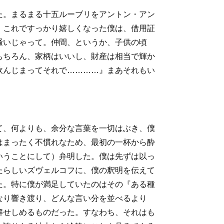
た。まるまる十五ルーブリをアントン・アン
。これですっかり嬉しくなった僕は、借用証
騒いじゃって。仲間、というか、子供の頃
もちろん、家柄はいいし、財産は相当で輝か
飲んじまってそれで…………』まあそれもい
て、何よりも、余分な言葉を一切はぶき、僕
はまったく不慣れなため、最初の一杯から酔
いうことにして）弁明した。僕は先ずは以っ
たらしいズヴェルコフに、僕の釈明を伝えて
た。特に僕が満足していたのはその『ある種
なり響き渡り、どんな言い分を並べるより
解せしめるものだった。すなわち、それはも