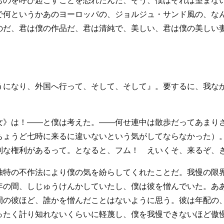
ものを呼び起こすことを恐れたんだ、そう、僕はそれは望まな
で何というかあのヨーロッパの、ジョルジュ・サンド風の、な
のだ、君は僕の作品だ、君は清純で、美しい、君は僕の美しい
うになり、外国へ行って、そして、そして』。要するに、我な
女》は！――と僕は考えた。――何せ連中は散歩だってあまり
ちょうど七時に来るに違いないという気がしてならなかった）
別な権利があるって。となると、フム！ えいくそ、来るぞ、
独特の不作法により僕の気を紛らしてくれたことだ。我慢の限
年の間、しじゅうけんかしていたし、僕は彼を憎んでいた。あ
間の彼ほど、誰かを憎んだことはないように思う。彼は年配の
ったく計り知れないくらいに軽蔑し、僕を我慢できないほど傲