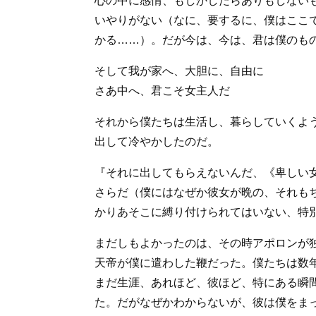
心の中に感情、もしかしたらありもしない
いやりがない（なに、要するに、僕はここ
かる……）。だが今は、今は、君は僕のも
そして我が家へ、大胆に、自由に
さあ中へ、君こそ女主人だ
それから僕たちは生活し、暮らしていくよ
出して冷やかしたのだ。
『それに出してもらえないんだ、《卑しい
さらだ（僕にはなぜか彼女が晩の、それも
かりあそこに縛り付けられてはいない、特
まだしもよかったのは、その時アポロンが
天帝が僕に遣わした鞭だった。僕たちは数
まだ生涯、あれほど、彼ほど、特にある瞬
た。だがなぜかわからないが、彼は僕をま