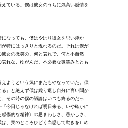
覚えている。僕は彼女のうちに気高い感情を
時になっても、僕はやはり彼女を思い浮か
間が特にはっきりと現れるのだ。それは僕が
の彼女の微笑の、何と哀れで、何と不自然
の哀れな、ゆがんだ、不必要な微笑みととも
考えようという気にまたもやなっていた。僕
なる』と絶えず僕は繰り返し自分に言い聞か
て、その時の僕の議論はいつも終るのだっ
―『今日じゃなければ明日来る、いや確かに
た感傷的な精神》の忌まわしさ、愚かしさ、
僕は、実のところひどく当惑して動きを止め