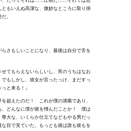
い、だってそれは……圧制だ……それでは思
んともいえぬ高潔な、微妙なところに取り掛
妻だ。
がらさもしいことになり、最後は自分で舌を
させてもらえないらしいし、宵のうちはなお
。でもしかし、彼女が言ったっけ、まだすっ
きっと来る！』
界を超えたのだ！ これが僕の潰瘍であり、
あ、どんなに僕が彼を憎んだことか！ 僕は
、尊大な、いくらか仕立てなどもやる男だっ
慢な目で見ていた。もっとも彼は誰も彼もを