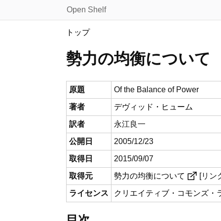
Open Shelf
トップ
勢力の均衡について
原題
Of the Balance of Power
著者
デヴィッド・ヒューム
訳者
永江良一
公開日
2005/12/23
取得日
2015/09/07
取得元
勢力の均衡について
[リン
ライセンス
クリエイティブ・コモンズ・ライ
目次