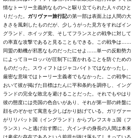
情なトーリー主義的なものへと駆り立てられた人々のひと
りだった。
ガリヴァー旅行記
の第一部は表面上は人間の大
きさを風刺したものだが、少しうがった見方をすればイン
グランド、ホイッグ党、そしてフランスとの戦争に対して
の率直な攻撃であると見ることもできる。この戦争は……
同盟の動機が邪悪なものだったにせよ……単一の反動勢力
によってヨーロッパが圧制下に置かれることを防ぐための
ものだった。スウィフトはジャコバイトではなかったし、
厳密な意味ではトーリー主義者でもなかった。この戦争に
おいて彼が掲げた目標はたんに平和条約を調停し、イング
ランドの完全な敗北を避けることだった。それでもやはり
彼の態度には売国の色合いがあり、それが第一部の終盤に
顔をのぞかせて寓意を少しばかり妨げている。ガリヴァー
がリリパット国（イングランド）からブレフスキュ国（フ
ランス）へと逃げ出す際に、六インチの身長の人間は本来
は卑劣な存在であるという前提が抜け落ちてしまっている