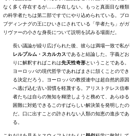
なく多く存在するが……存在しない。もっと真面目な種類
の科学者たちは第二部ですでにやり込められている。ブロ
ブディンナグの王にひいきにされている「学者たち」がガ
リヴァーの小さな身長について説明を試みる場面だ。
長い議論が繰り広げられた後、彼らは満場一致で私が
レルプルム・スカルカス
であると結論した。字義どお
りに解釈すればこれは
先天性奇形
ということである。
ヨーロッパの現代哲学であればまさに頷くことのでき
る決定だろう。ヨーロッパの教授連中は超自然的原因
へ逃げ込む古い習慣を軽蔑する。アリストテレス信奉
者たちは自らの無知を糊塗しようと務めて、あらゆる
困難に対処できるこのすばらしい解決策を発明したの
だ。口に出すことの許されない人類の知恵の進歩であ
る。
これだけを見るとスウィフトはたんに
疑似
科学に敵対して