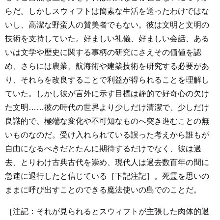
らだ。しかしスウィフトは簡素な生活を送ったわけではな
いし、高潔な野蛮人の賛美者でもない。彼は文明と文明の
技術を支持していた。好ましい礼儀、好ましい会話、ある
いは文学や歴史に関する事柄の研究にさえその価値を認
め、さらには農業、航海術や建築技術を研究する必要があ
り、それらを改良することで利益が得られることを理解し
ていた。しかし彼が言外に示す目標は静的で好奇心の欠け
た文明……彼の時代の世界より少しだけ清潔で、少しだけ
良識的で、極端な変化や不可知なものへ突き進むことの無
いものなのだ。受け入れられている誤った考えから誰もが
自由になるべきだとたんに期待するだけでなく、彼は過
去、とりわけ古典古代を崇め、現代人は過去数百年の間に
急速に退行したと信じている［下記注記］。死霊を思いの
ままに呼び出すことのできる魔法使いの島でのことだ。
［注記：それが見られるとスウィフトが主張した肉体的退