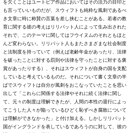
を欠くことはユートピア作品においてはその活力の目印と
も言っていいものだが、スウィフトも純粋な風刺であるべ
き文章に時に称賛の言葉を差し挟むことがある。若者の教
育に関する彼の考えはリリパット人によって生み出された
それで、このテーマに関してはフウイヌムのそれともほと
んど変わらない。リリパット人もまたさまざまな社会制度
と法制度を持っていて（例えば老齢年金があったり、法律
を破ったことに対する罰則や法律を守ったことに対する褒
賞があったりする）、それはスウィフトが自身の国を支配
していると考えているものだ。それについて書く文章の半
ばでスウィフトは自分が風刺をおこなっていたことを思い
出して「これらに関係する法律やそれに続く法律に関し
て、元々の制度は理解できたが、人間の本性の退行によっ
てこうした人々が陥っているひどく恥ずべき腐敗について
は理解ができなかった」と付け加える。しかしリリパット
国がイングランドを表しているであろうのに対して、彼の