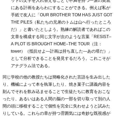
ットの文字を入れ替えることで不満を持つ一派の奥底
にある計画をあらわにすることができる。例えば私が
手紙で友人に「OUR BROTHER TOM HAS JUST GOT
THE PILES（私たちの兄弟のトムは山へ行ったところ
だ）」と書いたとしよう。熟練の解読者であればこの
文章を構成する同じ文字が次のような言葉「RESIST–
A PLOT IS BROUGHT HOME–THE TOUR（注：
tower）（抵抗せよ―計画は持ち直した―あの塔だ）」
として分析できることを発見するだろう。これこそが
アナグラム法である。
同じ学校の他の教授たちは簡略化された言語を生み出した
り、機械によって本を執筆したり、焼き菓子に講義内容を
刻んでそれを飲み込ませることで生徒たちに教育をおこな
ったり、あるいはある人間の脳の一部を切り取って別の人
間の頭に移植することで個性を完全に失わせようと試みた
りしている。これらの章が持つ雰囲気には奇妙な既視感が