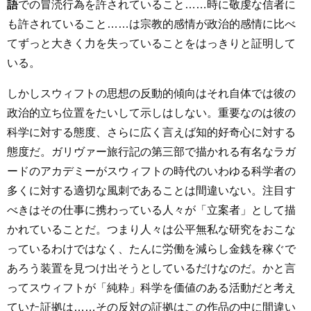
語
での冒涜行為を許されていること……時に敬虔な信者に
も許されていること……は宗教的感情が政治的感情に比べ
てずっと大きく力を失っていることをはっきりと証明して
いる。
しかしスウィフトの思想の反動的傾向はそれ自体では彼の
政治的立ち位置をたいして示しはしない。重要なのは彼の
科学に対する態度、さらに広く言えば知的好奇心に対する
態度だ。ガリヴァー旅行記の第三部で描かれる有名なラガ
ードのアカデミーがスウィフトの時代のいわゆる科学者の
多くに対する適切な風刺であることは間違いない。注目す
べきはその仕事に携わっている人々が「立案者」として描
かれていることだ。つまり人々は公平無私な研究をおこな
っているわけではなく、たんに労働を減らし金銭を稼ぐで
あろう装置を見つけ出そうとしているだけなのだ。かと言
ってスウィフトが「純粋」科学を価値のある活動だと考え
ていた証拠は……その反対の証拠はこの作品の中に間違い