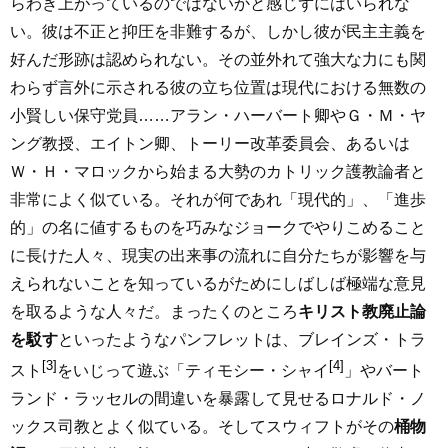
らわき上がっているのではないかと感じずにはいられな
い。彼は不正と抑圧を非難するが、しかし彼が民主主義を
好んだ形跡は認められない。その並外れて強大な力にも関
わらず言外に示される彼の立ち位置は現代における無数の
小賢しい保守党員……アラン・ハーバート卿やＧ・Ｍ・ヤ
ング教授、エイトン卿、トーリー改革委員会、あるいは
Ｗ・Ｈ・マロックから始まる大勢のカトリック護教論者と
非常によく似ている。それが何であれ「現代的」、「進歩
的」の名に値するものを巧みなジョークでやりこめること
に長けた人々、現実の出来事の流れに自分たちが影響を与
えられないことを知っているがためにしばしば極端な意見
を取るような人々だ。まったくのところ
キリスト教廃止論
を駁す
といったようなパンフレットは、ブレインズ・トラ
[3]
[4]
スト
をいじって遊ぶ「ティモシー・シャイ
」やバート
ランド・ラッセルの間違いを暴露して見せるロナルド・ノ
ックス司教とよく似ている。そしてスウィフトがその
桶物