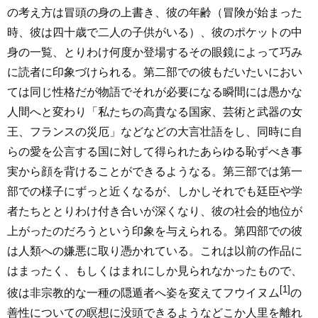
の考え方は冒頭の身の上書き、彼の年齢（冒険が始まった
時、彼は四十歳で二人の子供がいる）、彼のポケットの中
身の一覧、とりわけ何度か登場するその眼鏡によって巧み
に読者に印象づけられる。第二部での彼もだいたいにおい
ては同じ性格だが物語でそれが必要になる瞬間には愚かな
人間へと変わり「私たちの高貴なる国家、芸術と武器の女
王、フランスの災厄」などなどの大言壮語をし、同時に自
らの愛を公言する国に対して得られたあらゆる恥ずべき事
実から顔を背けることができるようなる。第三部では第一
部での様子にずっと近くなるが、しかしそれでも廷臣や学
者たちととりわけ付き合いが深くなり、彼の社会的地位が
上がったのだろうという印象を与えられる。第四部での彼
は人類への嫌悪に取り憑かれている。これは以前の作品に
はまったく、もしくはまれにしか見られなかったもので、
[1]
彼は非宗教的な一種の隠遁者へ姿を変えてフウイヌム
の
善性についての瞑想に没頭できるようなどこか人里を離れ