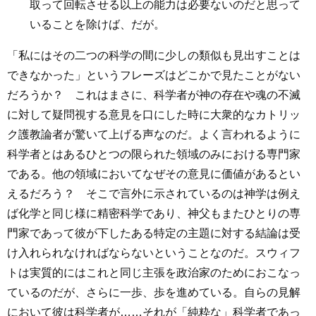
取って回転させる以上の能力は必要ないのだと思って
いることを除けば、だが。
「私にはその二つの科学の間に少しの類似も見出すことは
できなかった」というフレーズはどこかで見たことがない
だろうか？ これはまさに、科学者が神の存在や魂の不滅
に対して疑問視する意見を口にした時に大衆的なカトリッ
ク護教論者が驚いて上げる声なのだ。よく言われるように
科学者とはあるひとつの限られた領域のみにおける専門家
である。他の領域においてなぜその意見に価値があるとい
えるだろう？ そこで言外に示されているのは神学は例え
ば化学と同じ様に精密科学であり、神父もまたひとりの専
門家であって彼が下したある特定の主題に対する結論は受
け入れられなければならないということなのだ。スウィフ
トは実質的にはこれと同じ主張を政治家のためにおこなっ
ているのだが、さらに一歩、歩を進めている。自らの見解
において彼は科学者が……それが「純粋な」科学者であっ