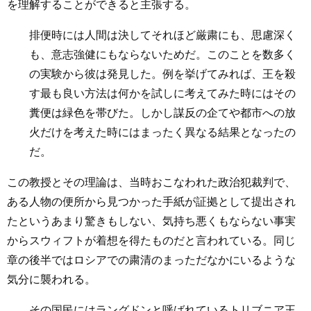
を理解することができると主張する。
排便時には人間は決してそれほど厳粛にも、思慮深く
も、意志強健にもならないためだ。このことを数多く
の実験から彼は発見した。例を挙げてみれば、王を殺
す最も良い方法は何かを試しに考えてみた時にはその
糞便は緑色を帯びた。しかし謀反の企てや都市への放
火だけを考えた時にはまったく異なる結果となったの
だ。
この教授とその理論は、当時おこなわれた政治犯裁判で、
ある人物の便所から見つかった手紙が証拠として提出され
たというあまり驚きもしない、気持ち悪くもならない事実
からスウィフトが着想を得たものだと言われている。同じ
章の後半ではロシアでの粛清のまっただなかにいるような
気分に襲われる。
その国民にはラングドンと呼ばれているトリブニア王