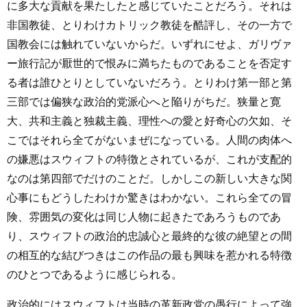
に多大な貢献を果たしたと感じていたことだろう。それは
非国教徒、とりわけカトリック教徒を酷評し、その一方で
国教会には触れていないからだ。いずれにせよ、ガリヴァ
ー旅行記が厭世的で恨みに満ちたものであることを否定す
る者は誰ひとりとしていないだろう。とりわけ第一部と第
三部では偏狭な政治的党派心へと陥りがちだ。狭量と寛
大、共和主義と独裁主義、理性への愛と好奇心の欠如、そ
こではそれら全てがないまぜになっている。人間の肉体へ
の嫌悪はスウィフトの特徴とされているが、これが支配的
なのは第四部でだけのことだ。しかしこの新しい大きな関
心事にもどうしたわけか驚きはわかない。これら全ての冒
険、雰囲気の変化は同じ人物に起きたであろうものであ
り、スウィフトの政治的忠誠心と最終的な彼の絶望との間
の相互的な結びつきはこの作品の最も興味を惹かれる特徴
のひとつであるように感じられる。
政治的にはスウィフトは当時の革新政党の愚行によって強