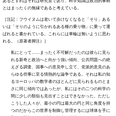
あるとすればそれは研究室であり、科学知識は政治的事柄
とはまったくの無縁であると考えている。
［注記：フウイヌムは老いて歩けなくなると「そり」ある
いは「そりのように引かれるある種の乗り物」に乗って運
ばれると書かれている。これらには車輪は無いように思わ
れる。（原著者脚注）］
私にとって……まったく不可解だったのは彼らに見ら
れる新奇と政治へと向かう強い傾向、公共問題への絶
えざる調査、国事への意見申し立て、党派的意見のあ
らゆる些事に至る情熱的な論争である。それは私の知
るヨーロッパの数学者のほとんどに見られるものとま
さに同じ傾向ではあったが、私にはその二つの科学の
間に少しの類似も見出すことはできなかった。ただし
こうした人々が、最小の円は最大の円と同じ角度を持
つのだからこの世界を制御し管理するには球体を手に