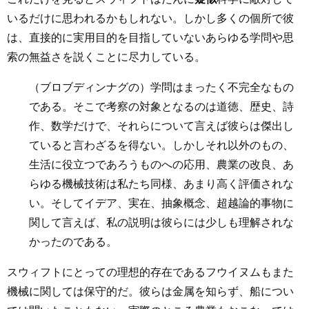
いるだけに思われるかもしれない。しかし多くの個所で彼
は、直接的に実用目的を目指していないあらゆる学問や思
索の無益さを説くことに尽力している。
（ブロブディンナグの）学問はまったく不完全なもの
である。そこで考察の対象となるのは道徳、歴史、詩
作、数学だけで、それらについて言えば彼らは傑出し
ていると言わざるを得ない。しかしそれ以外のもの、
生活に役立つであろうものへの応用、農業の改良、あ
らゆる機械技術は私たち同様、あまり高く評価されな
い。そしてイデア、実在、抽象概念、超越論的事物に
関して言えば、私の説明は彼らには少しも理解されな
かったのである。
スウィフトにとっての理想的存在であるフウイヌムもまた
機械に関しては保守的だ。彼らは金属を知らず、船につい