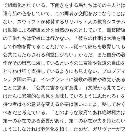
て組織化されている。下働きをする馬たちはその主人とは
違う肌の色をしていて、この両者が交配をおこなうことは
ない。スウィフトが称賛するリリパット人の教育システム
は世襲による階級区分を当然のものとしていて、最貧階級
の子供たちは学校には行かない。「彼らの仕事は大地を耕
して作物を育てることだけで……従って彼らを教育しても
公共にもたらされる利益は少ない」からだ。また自身の著
作がその恩恵に浴しているというのに言論や報道の自由を
とりわけ強く支持しているようにも見えない。ブロブディ
ンナグ国の王は、イングランドに複数の宗教や政党がある
ことに驚き、「公共に害をなす意見」（文脈から見てこれ
はたんに異端的な意見を意味しているように思われる）を
持つ者はその意見を変える必要は無いにせよ、秘しておく
べきだと考えている。「どのような政府であれ絶対権力は
第一の存在である必要があり、第二の存在が力を持たない
ようにしなければ弱体化を招く」ためだ。ガリヴァーがフ