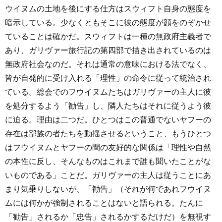
ウイヌムの土地を後にする仕方はスウィフト自身の態度を
暗示している。少なくともそこに彼の態度が顔をのぞかせ
ていることは確かだ。スウィフトは一種の無政府主義者で
あり、ガリヴァー旅行記の第四部で描き出されているのは
無政府社会なのだ。それは通常の意味における法でなく、
皆が自発的に受け入れる「理性」の命令に従って統治され
ている。総会でのフウイヌムたちはガリヴァーの主人に彼
を処分するよう「勧告」し、隣人たちはそれに従うよう彼
に迫る。理由は二つだ。ひとつはこの普通でないヤフーの
存在は部族の者たちを動揺させるということ、もうひとつ
はフウイヌムとヤフーの間の友好的な関係は「理性や自然
の本性に反し、そんなものはこれまで誰も聞いたことがな
いものである」ことだ。ガリヴァーの主人は従うことにあ
まり気乗りしないが、「勧告」（それが何であれフウイヌ
ムには何かが強制されることはないと語られる。たんに
「勧告」されるか「忠告」されるかするだけだ）を無視す