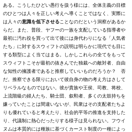
ある。こうしたひどい愚行を扱う様には、全体主義の目標
のひとつは人々を正しい考えへ導くことではなく、実際に
は人々の
意識を低下させる
ことなのだという洞察があるか
らだ。また、普段、ヤフーの一族を支配している指導者や
最初に汚れ役を買って出て後には身代わりになる「人気者
たち」に対するスウィフトの説明は明らかに現代でも目に
する類型によく当てはまる。しかしこれらの全てをもって
スウィフトこそが最初の抜きんでた独裁への敵対者、自由
な知性の擁護者であると推察していいものだろうか？ 否
だ。推察できる限りにおいて彼自身の物の考え方はさして
リベラルなものではない。彼が貴族や王侯、司教、将校、
上流階級の婦人たち、騎士団、叙勲者、多くの太鼓持ちを
嫌っていたことは間違いないが、民衆はその支配者たちよ
りも優れていると考えたり、社会的平等の推進を支持した
り、代議制に熱心だったりする様子は見られない。フウイ
ヌムは本質的には種族に基づくカースト制度の一種によっ