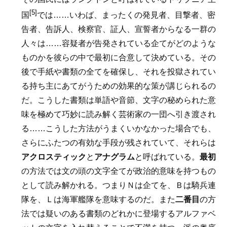
[5]
国
では……いわば、まったくの発見者、目撃者、密
告者、告訴人、検察官、証人、宣誓者からなる一群の
人々は……容疑者が告発されている企てがどのような
ものかを彼らの中で最初に合意して決めている。その
後で手紙や書類の全てを確保し、それを投獄されてい
る持ち主にあてがうための効果的な策が講じられるの
だ。こうした書類は単語や音節、文字の秘められた意
味を極めて巧妙に読み解く芸術家の一団へ引き渡され
る……こうした方法がうまくいかなかった場合でも、
さらにふたつの有効な手段が残されていて、それらは
アクロスティック
と
アナグラム
と呼ばれている。
最初
の方法では文の頭の文字全てが政治的意味を持つもの
として読み解かれる。つまりＮは企てを、Ｂは騎兵連
隊を、Ｌは海軍艦隊を意味するのだ。また
二番目
の方
法では疑いのある書類のどれかに登場するアルファベ