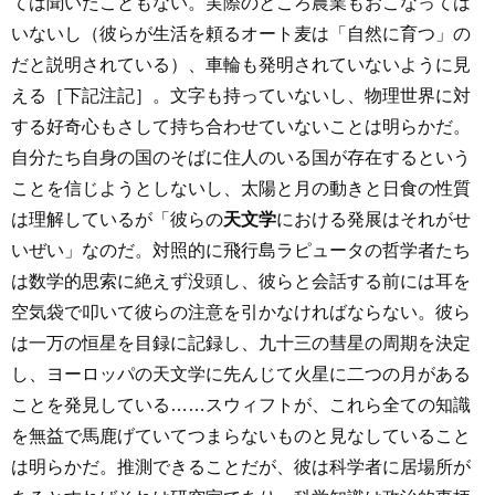
ては聞いたこともない。実際のところ農業もおこなっては
いないし（彼らが生活を頼るオート麦は「自然に育つ」の
だと説明されている）、車輪も発明されていないように見
える［下記注記］。文字も持っていないし、物理世界に対
する好奇心もさして持ち合わせていないことは明らかだ。
自分たち自身の国のそばに住人のいる国が存在するという
ことを信じようとしないし、太陽と月の動きと日食の性質
は理解しているが「彼らの
天文学
における発展はそれがせ
いぜい」なのだ。対照的に飛行島ラピュータの哲学者たち
は数学的思索に絶えず没頭し、彼らと会話する前には耳を
空気袋で叩いて彼らの注意を引かなければならない。彼ら
は一万の恒星を目録に記録し、九十三の彗星の周期を決定
し、ヨーロッパの天文学に先んじて火星に二つの月がある
ことを発見している……スウィフトが、これら全ての知識
を無益で馬鹿げていてつまらないものと見なしていること
は明らかだ。推測できることだが、彼は科学者に居場所が