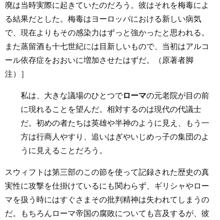
廃は当時実際に起きていたのだろう。彼はそれを梅毒によ
る結果だとした。梅毒はヨーロッパにおける新しい病気
で、現在よりもその感染力はずっと強かったと思われる。
また蒸留酒も十七世紀には目新しいもので、当初はアルコ
ール依存症をおおいに増加させたはずだ。（原著者脚
注）］
私は、大きな議場のひとつで
ローマ
の元老院が目の前
に現れることを望んだ。相対するのは現代の代議士
だ。初めの者たちは英雄や半神のように見え、もう一
方は行商人やすり、追いはぎやいじめっ子の集団のよ
うに見えることだろう。
スウィフトは第三部のこの節を使って記録された歴史の真
実性に攻撃を仕掛けているにも関わらず、ギリシャやロー
マを扱う時にはすぐさまその批判精神は失われてしまうの
だ。もちろんローマ帝国の腐敗についても言及するが、彼