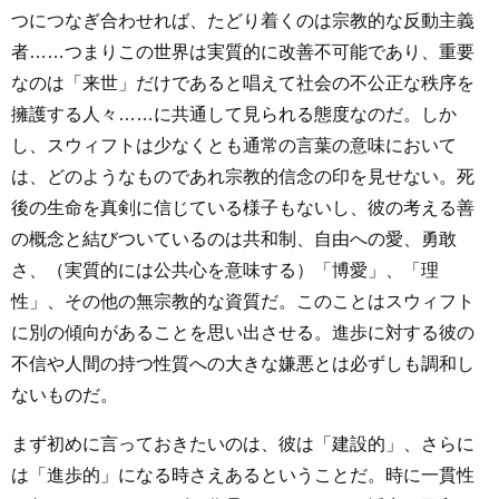
つにつなぎ合わせれば、たどり着くのは宗教的な反動主義
者……つまりこの世界は実質的に改善不可能であり、重要
なのは「来世」だけであると唱えて社会の不公正な秩序を
擁護する人々……に共通して見られる態度なのだ。しか
し、スウィフトは少なくとも通常の言葉の意味において
は、どのようなものであれ宗教的信念の印を見せない。死
後の生命を真剣に信じている様子もないし、彼の考える善
の概念と結びついているのは共和制、自由への愛、勇敢
さ、（実質的には公共心を意味する）「博愛」、「理
性」、その他の無宗教的な資質だ。このことはスウィフト
に別の傾向があることを思い出させる。進歩に対する彼の
不信や人間の持つ性質への大きな嫌悪とは必ずしも調和し
ないものだ。
まず初めに言っておきたいのは、彼は「建設的」、さらに
は「進歩的」になる時さえあるということだ。時に一貫性