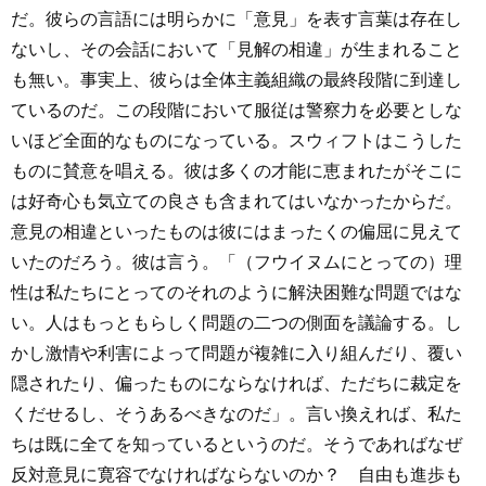
だ。彼らの言語には明らかに「意見」を表す言葉は存在し
ないし、その会話において「見解の相違」が生まれること
も無い。事実上、彼らは全体主義組織の最終段階に到達し
ているのだ。この段階において服従は警察力を必要としな
いほど全面的なものになっている。スウィフトはこうした
ものに賛意を唱える。彼は多くの才能に恵まれたがそこに
は好奇心も気立ての良さも含まれてはいなかったからだ。
意見の相違といったものは彼にはまったくの偏屈に見えて
いたのだろう。彼は言う。「（フウイヌムにとっての）理
性は私たちにとってのそれのように解決困難な問題ではな
い。人はもっともらしく問題の二つの側面を議論する。し
かし激情や利害によって問題が複雑に入り組んだり、覆い
隠されたり、偏ったものにならなければ、ただちに裁定を
くだせるし、そうあるべきなのだ」。言い換えれば、私た
ちは既に全てを知っているというのだ。そうであればなぜ
反対意見に寛容でなければならないのか？ 自由も進歩も