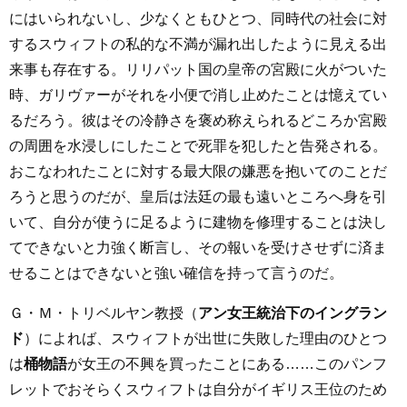
にはいられないし、少なくともひとつ、同時代の社会に対
するスウィフトの私的な不満が漏れ出したように見える出
来事も存在する。リリパット国の皇帝の宮殿に火がついた
時、ガリヴァーがそれを小便で消し止めたことは憶えてい
るだろう。彼はその冷静さを褒め称えられるどころか宮殿
の周囲を水浸しにしたことで死罪を犯したと告発される。
おこなわれたことに対する最大限の嫌悪を抱いてのことだ
ろうと思うのだが、皇后は法廷の最も遠いところへ身を引
いて、自分が使うに足るように建物を修理することは決し
てできないと力強く断言し、その報いを受けさせずに済ま
せることはできないと強い確信を持って言うのだ。
Ｇ・Ｍ・トリベルヤン教授（
アン女王統治下のイングラン
ド
）によれば、スウィフトが出世に失敗した理由のひとつ
は
桶物語
が女王の不興を買ったことにある……このパンフ
レットでおそらくスウィフトは自分がイギリス王位のため