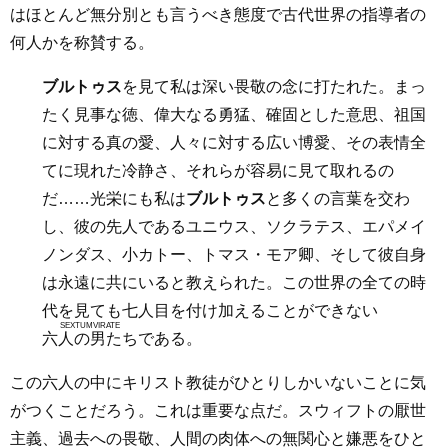
はほとんど無分別とも言うべき態度で古代世界の指導者の
何人かを称賛する。
ブルトゥス
を見て私は深い畏敬の念に打たれた。まっ
たく見事な徳、偉大なる勇猛、確固とした意思、祖国
に対する真の愛、人々に対する広い博愛、その表情全
てに現れた冷静さ、それらが容易に見て取れるの
だ……光栄にも私は
ブルトゥス
と多くの言葉を交わ
し、彼の先人であるユニウス、ソクラテス、エパメイ
ノンダス、小カトー、トマス・モア卿、そして彼自身
は永遠に共にいると教えられた。この世界の全ての時
代を見ても七人目を付け加えることができない
SEXTUMVIRATE
六人の男たち
である。
この六人の中にキリスト教徒がひとりしかいないことに気
がつくことだろう。これは重要な点だ。スウィフトの厭世
主義、過去への畏敬、人間の肉体への無関心と嫌悪をひと