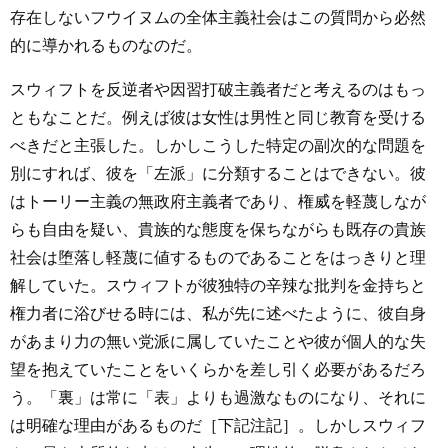
存在しないフウイヌムの全体主義社会はこの質問から必然
的に導かれるものなのだ。
スウィフトを反逆者や因習打破主義者だと考えるのはもっ
ともなことだ。例えば彼は女性は男性と同じ教育を受ける
べきだと主張した。しかしこうした特定の副次的な問題を
別にすれば、彼を「左派」に分類することはできない。彼
はトーリー主義の無政府主義者であり、権威を軽蔑しなが
らも自由を疑い、貴族的な態度を保ちながらも既存の貴族
社会は堕落し軽蔑に値するものであることをはっきりと理
解していた。スウィフトが彼独特の辛辣な批判を金持ちと
権力者に浴びせる時には、私が先に述べたように、彼自身
があまり力の無い党派に属していたことや彼が個人的な失
望を抱えていたことをいくらかを差し引く必要があるだろ
う。「裏」は常に「表」よりも過激なものになり、それに
は明確な理由があるものだ［下記注記］。しかしスウィフ