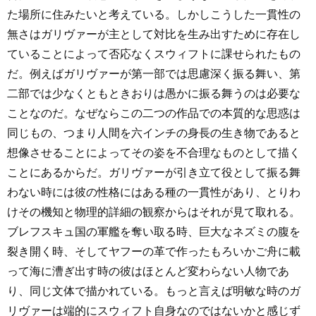
た場所に住みたいと考えている。しかしこうした一貫性の
無さはガリヴァーが主として対比を生み出すために存在し
ていることによって否応なくスウィフトに課せられたもの
だ。例えばガリヴァーが第一部では思慮深く振る舞い、第
二部では少なくともときおりは愚かに振る舞うのは必要な
ことなのだ。なぜならこの二つの作品での本質的な思惑は
同じもの、つまり人間を六インチの身長の生き物であると
想像させることによってその姿を不合理なものとして描く
ことにあるからだ。ガリヴァーが引き立て役として振る舞
わない時には彼の性格にはある種の一貫性があり、とりわ
けその機知と物理的詳細の観察からはそれが見て取れる。
ブレフスキュ国の軍艦を奪い取る時、巨大なネズミの腹を
裂き開く時、そしてヤフーの革で作ったもろいかご舟に載
って海に漕ぎ出す時の彼はほとんど変わらない人物であ
り、同じ文体で描かれている。もっと言えば明敏な時のガ
リヴァーは端的にスウィフト自身なのではないかと感じず