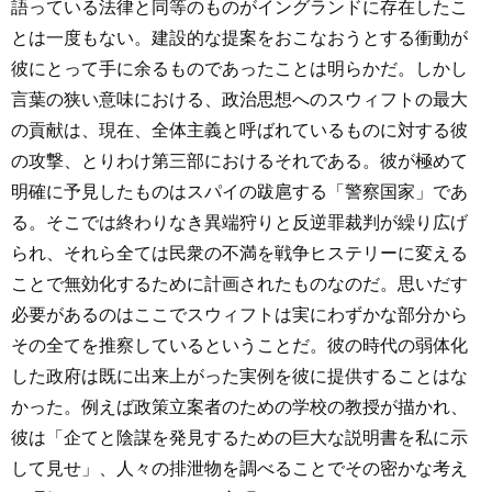
語っている法律と同等のものがイングランドに存在したこ
とは一度もない。建設的な提案をおこなおうとする衝動が
彼にとって手に余るものであったことは明らかだ。しかし
言葉の狭い意味における、政治思想へのスウィフトの最大
の貢献は、現在、全体主義と呼ばれているものに対する彼
の攻撃、とりわけ第三部におけるそれである。彼が極めて
明確に予見したものはスパイの跋扈する「警察国家」であ
る。そこでは終わりなき異端狩りと反逆罪裁判が繰り広げ
られ、それら全ては民衆の不満を戦争ヒステリーに変える
ことで無効化するために計画されたものなのだ。思いだす
必要があるのはここでスウィフトは実にわずかな部分から
その全てを推察しているということだ。彼の時代の弱体化
した政府は既に出来上がった実例を彼に提供することはな
かった。例えば政策立案者のための学校の教授が描かれ、
彼は「企てと陰謀を発見するための巨大な説明書を私に示
して見せ」、人々の排泄物を調べることでその密かな考え