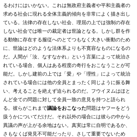
るわけにはいかない。これは無政府主義者や平和主義者の
求める社会に現れる全体主義的傾向を非常によく描き出し
ている。法律の存在しない社会、理屈の上では強制の存在
しない社会では唯一の裁定者は世論となる。しかし群を作
る動物に存在する服従へのとてつもなく大きい衝動のため
に、世論はどのような法体系よりも不寛容なものになるの
だ。人間が「汝、なすなかれ」という言葉によって統治さ
れている場合、個人はある程度の奇行をおこなうことが可
能だ。しかし建前の上では「愛」や「理性」によって統治
されている場合には他の全員とまったく同じように振る舞
い、考えることを絶えず迫られるのだ。フウイヌムはほと
んど全ての問題に対して全員一致の意見を持つと語られ
る。彼らがこれまで
議論をおこなった
問題はヤフーをどう
扱うかについてだけだ。それ以外の場合には彼らの中から
異議の声が上がる余地はない。真実は常に自明であるか、
さもなくば発見不可能だったり、さして重要でないため