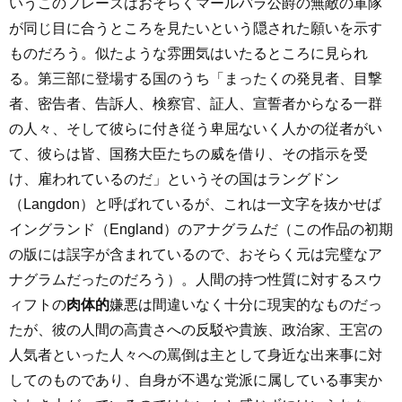
いうこのフレーズはおそらくマールバラ公爵の無敵の軍隊
が同じ目に合うところを見たいという隠された願いを示す
ものだろう。似たような雰囲気はいたるところに見られ
る。第三部に登場する国のうち「まったくの発見者、目撃
者、密告者、告訴人、検察官、証人、宣誓者からなる一群
の人々、そして彼らに付き従う卑屈ないく人かの従者がい
て、彼らは皆、国務大臣たちの威を借り、その指示を受
け、雇われているのだ」というその国はラングドン
（Langdon）と呼ばれているが、これは一文字を抜かせば
イングランド（England）のアナグラムだ（この作品の初期
の版には誤字が含まれているので、おそらく元は完璧なア
ナグラムだったのだろう）。人間の持つ性質に対するスウ
ィフトの
肉体的
嫌悪は間違いなく十分に現実的なものだっ
たが、彼の人間の高貴さへの反駁や貴族、政治家、王宮の
人気者といった人々への罵倒は主として身近な出来事に対
してのものであり、自身が不遇な党派に属している事実か