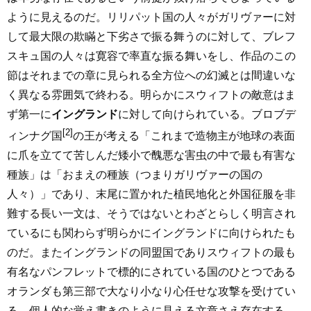
ように見えるのだ。リリパット国の人々がガリヴァーに対
して最大限の欺瞞と下劣さで振る舞うのに対して、ブレフ
スキュ国の人々は寛容で率直な振る舞いをし、作品のこの
節はそれまでの章に見られる全方位への幻滅とは間違いな
く異なる雰囲気で終わる。明らかにスウィフトの敵意はま
ず第一に
イングランド
に対して向けられている。ブロブデ
[2]
ィンナグ国
の王が考える「これまで造物主が地球の表面
に爪を立てて苦しんだ矮小で醜悪な害虫の中で最も有害な
種族」は「おまえの種族（つまりガリヴァーの国の
人々）」であり、末尾に置かれた植民地化と外国征服を非
難する長い一文は、そうではないとわざとらしく明言され
ているにも関わらず明らかにイングランドに向けられたも
のだ。またイングランドの同盟国でありスウィフトの最も
有名なパンフレットで標的にされている国のひとつである
オランダも第三部で大なり小なり心任せな攻撃を受けてい
る。個人的な覚え書きのように見える文章さえ存在する。