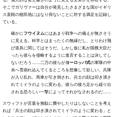
そこでガリヴァーは自分が発見したさまざまな国がイギリ
ス直轄の植民地にはなり得ないことに対する満足を記録し
ている。
確かに
フウイヌム
にはあまり戦争への備えが無さそう
に見える。科学とはまったくの無縁だし、とりわけ飛
び道具に関してはそうだ。しかし仮に私が国務大臣だ
ったら彼らを侵略するように進言することは決してし
ないだろう……二万の彼らが
ヨーロッパ式
の軍隊の中
央へ雪崩れ込んでくるところを想像して欲しい。兵隊
が入り乱れ、馬車が引き倒され、兵士の顔は叩き潰さ
れてミイラのように変わる。彼らの後ろ足から繰り出
される恐ろしい一撃によってそれがなされるのだ……
スウィフトが言葉を無駄に費やしたりはしないことを考え
れば「兵士の顔は叩き潰されてミイラのように変わる」と