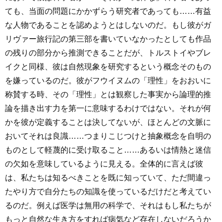
ても、当面の問題にかかずらう研究者であっても……有益
な人物であることを認めようとはしないのだ。もし彼がガ
リヴァー旅行記の第三部を書いていなかったとしても作品
の残りの部分から推測できることだが、トルストイやブレ
イクと同様、彼は自然現象を研究するという概念そのもの
を嫌っているのだ。彼がフウイヌムの「理性」をおおいに
称賛する時、その「理性」とは観察した事実から論理的推
論を描き出す力を第一に意味するわけではない。それが何
かを彼が定義することは決してないが、ほとんどの文脈に
おいてそれは良識……つまりこじつけと抽象概念を自明の
ものとして軽蔑的に受け取ること……あるいは情熱と迷信
の欠如を意味しているように見える。全体的に言えば彼
は、私たちは知るべきことを既に知っていて、ただ間違っ
たやり方で自分たちの知識を使っているだけだと考えてい
るのだ。例えば医学は無用の科学で、それはもし私たちが
もっと自然な生き方をすれば病気など存在しないだろうか