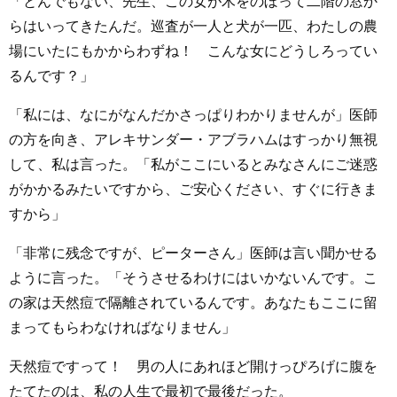
「とんでもない、先生、この女が木をのぼって二階の窓か
らはいってきたんだ。巡査が一人と犬が一匹、わたしの農
場にいたにもかからわずね！ こんな女にどうしろってい
るんです？」
「私には、なにがなんだかさっぱりわかりませんが」医師
の方を向き、アレキサンダー・アブラハムはすっかり無視
して、私は言った。「私がここにいるとみなさんにご迷惑
がかかるみたいですから、ご安心ください、すぐに行きま
すから」
「非常に残念ですが、ピーターさん」医師は言い聞かせる
ように言った。「そうさせるわけにはいかないんです。こ
の家は天然痘で隔離されているんです。あなたもここに留
まってもらわなければなりません」
天然痘ですって！ 男の人にあれほど開けっぴろげに腹を
たてたのは、私の人生で最初で最後だった。