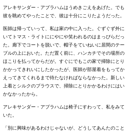
アレキサンダー・アブラハムはうめきごえをあげた。でも
彼を眺めてやったことで、彼は十分にこりたようだった。
医師は帰っていって、私は家の中に入った。ぐずぐず外に
いてトマス・ライトににやにや笑われるのはまっぴらだっ
た。廊下でコートを脱いで、帽子をていねいに居間のテー
ブルの上においた。ただ置く前に、ハンカチでその場所の
ほこりを払ってからだが。すぐにでもこの家で掃除にとり
かかってきれいにしたかったが、医師が部屋着をもってか
えってきてくれるまで待たなければならなかった。新しい
上着とシルクのブラウスで、掃除にとりかかるわけにはい
かなかったから。
アレキサンダー・アブラハムは椅子にすわって、私をみて
いた。
「別に興味があるわけじゃないが、どうしてあんたのこと