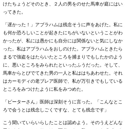
けたちょうどそのとき、２人の男をのせた馬車が庭にはい
ってきた。
「遅かった！」アブラハムは残念そうに声をあげた。私に
も何か恐ろしいことが起きたにちがいないということがわ
かったが、私には愚かにも自分には関係ないと気にしなか
った。私はアブラハムをおしのけた。アブラハムときたら
まるで強盗をはたらいたところを捕まりでもしたかのよう
に、悪いところをみられたといったふうだった。そして、
馬車からとびでてきた男の一人と私ははちあわせた。それ
はカーモディの老ブレア医師で、私が万引きでもしている
ところをみつけたように私をみつめた。
「ピーターさん」医師は深刻そうに言った。「こんなとこ
ろで会うとは残念しごくですな、とても残念です」
こう聞いていらいらしたことは認めよう。そのうえどんな