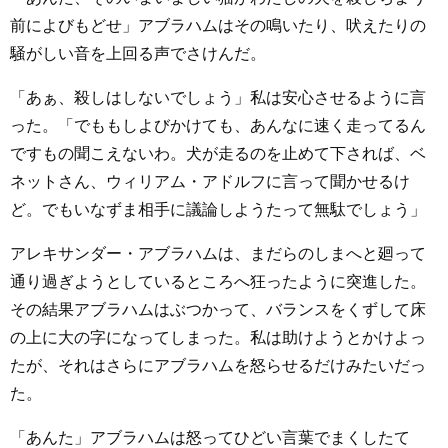
前によびもどせ」アブラハムはその鳴いたり、吠えたりの
騒がしい音を上回る声でさけんだ。
「あぁ、殺しはしないでしょう」私は安心させるように言
った。「でももしよびかけても、あんなに速く走ってるん
ですもの聞こえないわ。犬が走るのを止めて下されば、ベ
ネットさん、ウィリアム・アドルフに言って聞かせるけ
ど。でもいなずま相手に議論しようたって無駄でしょう」
アレキサンダー・アブラハムは、まだらのしまへと廻って
通り過ぎようとしているところへ狂ったように突進した。
その結果アブラハムはぶつかって、バランスをくずして床
の上に大の字になってしまった。私は助けようとかけよっ
たが、それはさらにアブラハムを怒らせるだけみたいだっ
た。
「あんた」アブラハムは怒ってひどい言葉でまくしたて