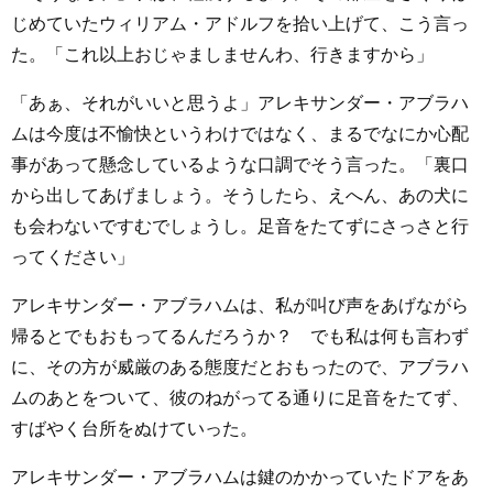
じめていたウィリアム・アドルフを拾い上げて、こう言っ
た。「これ以上おじゃましませんわ、行きますから」
「あぁ、それがいいと思うよ」アレキサンダー・アブラハ
ムは今度は不愉快というわけではなく、まるでなにか心配
事があって懸念しているような口調でそう言った。「裏口
から出してあげましょう。そうしたら、えへん、あの犬に
も会わないですむでしょうし。足音をたてずにさっさと行
ってください」
アレキサンダー・アブラハムは、私が叫び声をあげながら
帰るとでもおもってるんだろうか？ でも私は何も言わず
に、その方が威厳のある態度だとおもったので、アブラハ
ムのあとをついて、彼のねがってる通りに足音をたてず、
すばやく台所をぬけていった。
アレキサンダー・アブラハムは鍵のかかっていたドアをあ