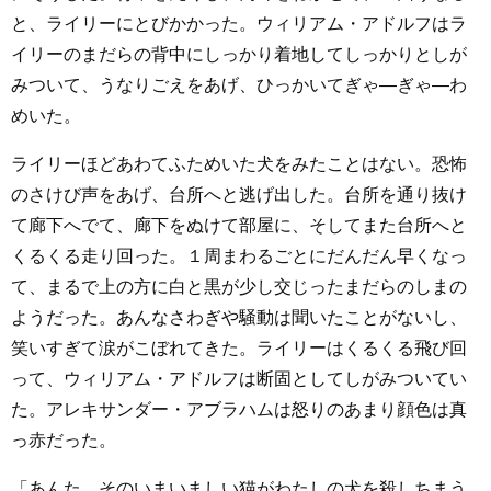
と、ライリーにとびかかった。ウィリアム・アドルフはラ
イリーのまだらの背中にしっかり着地してしっかりとしが
みついて、うなりごえをあげ、ひっかいてぎゃ―ぎゃ―わ
めいた。
ライリーほどあわてふためいた犬をみたことはない。恐怖
のさけび声をあげ、台所へと逃げ出した。台所を通り抜け
て廊下へでて、廊下をぬけて部屋に、そしてまた台所へと
くるくる走り回った。１周まわるごとにだんだん早くなっ
て、まるで上の方に白と黒が少し交じったまだらのしまの
ようだった。あんなさわぎや騒動は聞いたことがないし、
笑いすぎて涙がこぼれてきた。ライリーはくるくる飛び回
って、ウィリアム・アドルフは断固としてしがみついてい
た。アレキサンダー・アブラハムは怒りのあまり顔色は真
っ赤だった。
「あんた、そのいまいましい猫がわたしの犬を殺しちまう