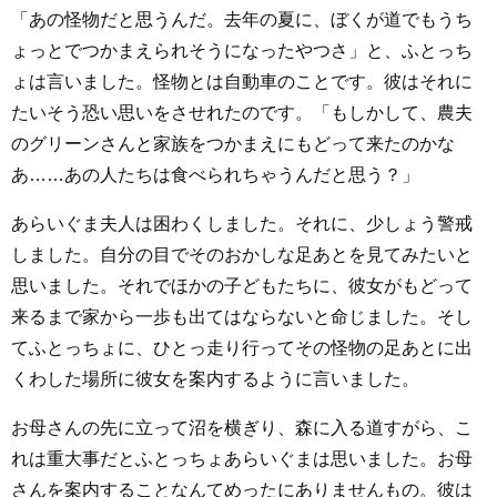
「あの怪物だと思うんだ。去年の夏に、ぼくが道でもうち
ょっとでつかまえられそうになったやつさ」と、ふとっち
ょは言いました。怪物とは自動車のことです。彼はそれに
たいそう恐い思いをさせれたのです。「もしかして、農夫
のグリーンさんと家族をつかまえにもどって来たのかな
あ……あの人たちは食べられちゃうんだと思う？」
あらいぐま夫人は困わくしました。それに、少しょう警戒
しました。自分の目でそのおかしな足あとを見てみたいと
思いました。それでほかの子どもたちに、彼女がもどって
来るまで家から一歩も出てはならないと命じました。そし
てふとっちょに、ひとっ走り行ってその怪物の足あとに出
くわした場所に彼女を案内するように言いました。
お母さんの先に立って沼を横ぎり、森に入る道すがら、こ
れは重大事だとふとっちょあらいぐまは思いました。お母
さんを案内することなんてめったにありませんもの。彼は