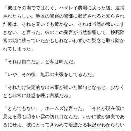
「彼はその場でではなく、ハザレイ農場に戻った後、逮捕
されたらしい。地区の警察の警部に収監されると知らされ
た彼は、それを聞いても驚かない、それは当然の報いにす
ぎない、と言った。彼のこの発言が当然影響して、検死陪
審の頭に残っていたかもしれないわずかな疑念も取り除か
れてしまった」
「それは自白だよ」と私は叫んだ。
「いや、その後、無罪の主張をしてるんだ」
「それだけ決定的な出来事が続いた挙句となると、少なく
とも非常に疑惑を呼ぶ言葉だね」
「とんでもない、」ホームズは言った。「それが現在僕に
見える最も明るい雲の切れ目なんだ。いかに彼が無実であ
るにせよ、彼にとってきわめて暗澹たる状況がわからない