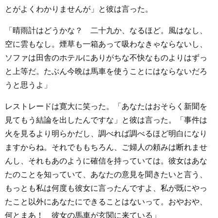
とがよくわかりませんが」と彼は言った。
「晴雨計はどうかな？ 二十九か、なるほど。風はなし、
空に雲もなし。煙草も一箱あって吸わなきゃならないし、
ソファは田舎のホテルにありがちな不快なものよりはずっ
と上等だ。たぶん今晩は馬車を使うことにはならないだろ
うと思うよ」
レストレードは寛大に笑った。「あなたはおそらく新聞を
見てもう結論を出したんですな」と彼は言った。「事件は
火を見るより明らかだし、調べれば調べるほど明白になり
ますからね。それでももちろん、ご婦人の頼みは断れませ
んし、それもあのように確信を持っていては。彼女はあな
たのことを知っていて、あなたの意見を聞きたいと言う、
もっとも私は何度も彼女に言ったんですよ、私が既にやっ
たこと以外にあなたにできることはないって。おやおや、
何とまあ！ 彼女の馬車が玄関に来ている」