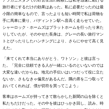
アフガニスタンでの野営生活の経験には私を迅速に動ける
旅行者にするだけの効果はあった。私に必要だったのは最
小限の簡単なもので、言ったよりも短い時間で私は荷物を
手に馬車に乗り、パディントン駅へ音高く走らせていた。
シャーロック・ホームズはプラットホームを行ったり来た
りしていたが、そのやせた長身は、グレーの長い旅行マン
トとぴったりしたハンチングにより、さらにやせて高く見
えた。
「来てくれて本当にありがとう、ワトソン」と彼は言っ
た。「完全に信頼できる人が一緒にいるのといないのでは
大変な違いだからね。地元の手伝いはいつだって役に立た
ないか、さもなきゃ偏見があるんだ。隅の席を二つ取って
おいてくれれば、僕が切符を買ってこよう」
客車はホームズが持ってきて散らかした新聞の山を除くと
私たちだけだった。その中を彼はひっかき回し、読み、時