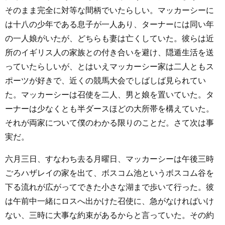
そのまま完全に対等な間柄でいたらしい。マッカーシーに
は十八の少年である息子が一人あり、ターナーには同い年
の一人娘がいたが、どちらも妻は亡くしていた。彼らは近
所のイギリス人の家族との付き合いを避け、隠遁生活を送
っていたらしいが、とはいえマッカーシー家は二人ともス
ポーツが好きで、近くの競馬大会でしばしば見られてい
た。マッカーシーは召使を二人、男と娘を置いていた。タ
ーナーは少なくとも半ダースほどの大所帯を構えていた。
それが両家について僕のわかる限りのことだ。さて次は事
実だ。
六月三日、すなわち去る月曜日、マッカーシーは午後三時
ごろハザレイの家を出て、ボスコム池というボスコム谷を
下る流れが広がってできた小さな湖まで歩いて行った。彼
は午前中一緒にロスへ出かけた召使に、急がなければいけ
ない、三時に大事な約束があるからと言っていた。その約