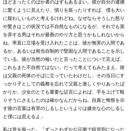
ほどまったくのばか者のはずもあるまい。彼が自分の逮捕
に驚くように見えたり、憤りを装ったりすれば、僕も大い
に疑わしいものと考えるけれどね。なぜならそうした怒り
や驚きはこの状況では不自然なものになるが、それでも策
を弄する男はそれが最善のやり方と思うかもしれないから
ね。率直に立場を受け入れたことは、彼が無実の人間であ
るか、あるいは相当自制的で堅固な人間であることを示し
ている。彼が当然の報いだと言ったことについて言えば、
これもまた不自然ではない。だって考えてもみたまえ、彼
は父親の死体のそばに立っていたわけだし、その当日にす
っかり子としての義務を忘れて父親と激しくやりあったば
かりか、少女のとても重要な証言によれば、手を上げて殴
りそうにさえしたのは確かなんだからね。自責と悔恨を示
す彼の言葉は有罪のしるしというよりは健全な心のしるし
と僕には思えるよ」
私は首を振った。「ずっとわずかな証拠で絞首刑になった