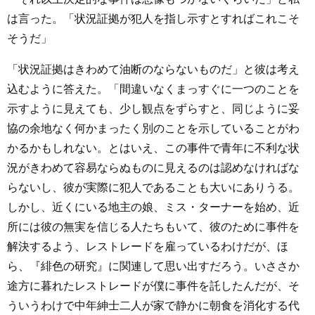
は言った。「状況証拠が犯人を指し示すとすればこれこそ
そうだ」
「状況証拠はきわめて油断のならないものだ」と彼は考え
込むように答えた。「間違いなくまっすぐに一つのことを
示すように見えても、少し観点をずらすと、同じように妥
協の余地なく何かまったく別のことを示していることがわ
かるかもしれない。とはいえ、この事件で青年に不利な状
況がきわめて容易ならぬものに見えるのは認めなければな
らないし、彼が実際に犯人であることも大いにありうる。
しかし、近くにいる地主の娘、ミス・ターナーを始め、近
所には彼の無実を信じる人たちもいて、彼のために事件を
解決するよう、レストレードを雇っているわけだが、ほ
ら、『緋色の研究』に関連して思い出すだろう。いささか
途方に暮れたレストレードが僕に事件を託したんだが、そ
ういうわけで中年紳士二人が家で静かに朝食を消化する代