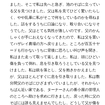
ました。そこで私は先へと急ぎ、池のそばに立ってい
る父を見つけました。父は私を見てひどく驚いたらし
く、やや乱暴に私がそこで何をしているのかを尋ねま
した。話をするうちに口論になり、殴り合いになりそ
うでした。父はとても気性が激しいのです。父のかん
しゃくが手におえなくなってきたので、私は父を置い
てハザレイ農場の方へ戻りました。ところが百五十ヤ
ードも行かないうちに背後に恐ろしい叫び声を聞き、
私はまた走って取って返しました。私は、頭にひどい
傷を負って倒れ、息を引き取ろうとしている父を見つ
けました。私は銃を落とし、父を抱きかかえました
が、父はほとんどすぐに息を引き取りました。私は数
分間父のそばにひざまずいていましたが、それからい
ちばん近い家である、ターナーさんの番小屋の管理人
のところへ助けを求めに行きました。戻った時に父の
そばには誰も見えませんでしたし、どうして父が傷を