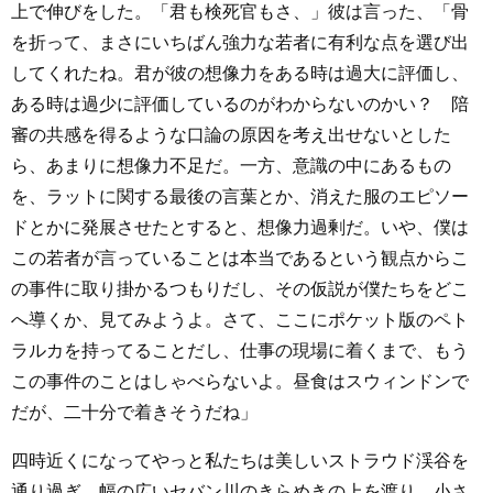
上で伸びをした。「君も検死官もさ、」彼は言った、「骨
を折って、まさにいちばん強力な若者に有利な点を選び出
してくれたね。君が彼の想像力をある時は過大に評価し、
ある時は過少に評価しているのがわからないのかい？ 陪
審の共感を得るような口論の原因を考え出せないとした
ら、あまりに想像力不足だ。一方、意識の中にあるもの
を、ラットに関する最後の言葉とか、消えた服のエピソー
ドとかに発展させたとすると、想像力過剰だ。いや、僕は
この若者が言っていることは本当であるという観点からこ
の事件に取り掛かるつもりだし、その仮説が僕たちをどこ
へ導くか、見てみようよ。さて、ここにポケット版のペト
ラルカを持ってることだし、仕事の現場に着くまで、もう
この事件のことはしゃべらないよ。昼食はスウィンドンで
だが、二十分で着きそうだね」
四時近くになってやっと私たちは美しいストラウド渓谷を
通り過ぎ、幅の広いセバン川のきらめきの上を渡り、小さ