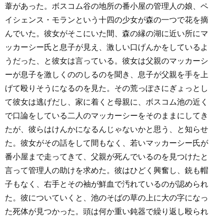
葦があった。ボスコム谷の地所の番小屋の管理人の娘、ペ
イシェンス・モランという十四の少女が森の一つで花を摘
んでいた。彼女がそこにいた間、森の縁の湖に近い所にマ
ッカーシー氏と息子が見え、激しい口げんかをしているよ
うだった、と彼女は言っている。彼女は父親のマッカーシ
ーが息子を激しくののしるのを聞き、息子が父親を手を上
げて殴りそうになるのを見た。その荒っぽさにぎょっとし
て彼女は逃げだし、家に着くと母親に、ボスコム池の近く
で口論をしている二人のマッカーシーをそのままにしてき
たが、彼らはけんかになるんじゃないかと思う、と知らせ
た。彼女がその話をして間もなく、若いマッカーシー氏が
番小屋まで走ってきて、父親が死んでいるのを見つけたと
言って管理人の助けを求めた。彼はひどく興奮し、銃も帽
子もなく、右手とその袖が鮮血で汚れているのが認められ
た。彼についていくと、池のそばの草の上に大の字になっ
た死体が見つかった。頭は何か重い鈍器で繰り返し殴られ