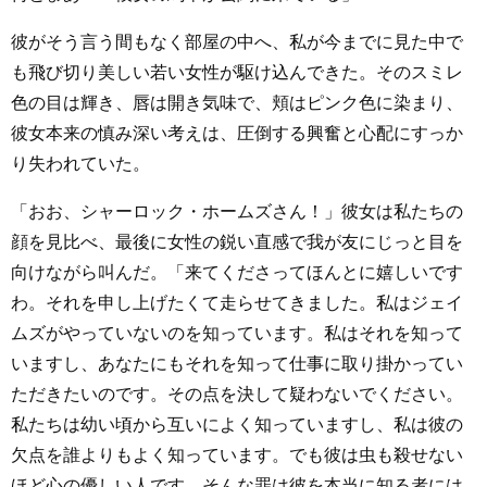
彼がそう言う間もなく部屋の中へ、私が今までに見た中で
も飛び切り美しい若い女性が駆け込んできた。そのスミレ
色の目は輝き、唇は開き気味で、頬はピンク色に染まり、
彼女本来の慎み深い考えは、圧倒する興奮と心配にすっか
り失われていた。
「おお、シャーロック・ホームズさん！」彼女は私たちの
顔を見比べ、最後に女性の鋭い直感で我が友にじっと目を
向けながら叫んだ。「来てくださってほんとに嬉しいです
わ。それを申し上げたくて走らせてきました。私はジェイ
ムズがやっていないのを知っています。私はそれを知って
いますし、あなたにもそれを知って仕事に取り掛かってい
ただきたいのです。その点を決して疑わないでください。
私たちは幼い頃から互いによく知っていますし、私は彼の
欠点を誰よりもよく知っています。でも彼は虫も殺せない
ほど心の優しい人です。そんな罪は彼を本当に知る者には