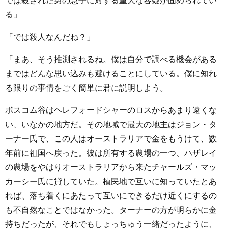
では殺された男の息子に対する重大な容疑が固められてい
る」
「では殺人なんだね？」
「まあ、そう推測されるね。僕は自分で調べる機会がある
まではどんな思い込みも避けることにしている。僕に知れ
る限りの事情をごく簡単に君に説明しよう。
ボスコム谷はヘレフォードシャーのロスからあまり遠くな
い、いなかの地方だ。その地域で最大の地主はジョン・タ
ーナー氏で、この人はオーストラリアで金をもうけて、数
年前に祖国へ戻った。彼は所有する農場の一つ、ハザレイ
の農場をやはりオーストラリアから来たチャールズ・マッ
カーシー氏に貸していた。植民地で互いに知っていたとあ
れば、落ち着くにあたって互いにできるだけ近くにするの
も不自然なことではなかった。ターナーの方が明らかに金
持ちだったが、それでもしょっちゅう一緒だったように、