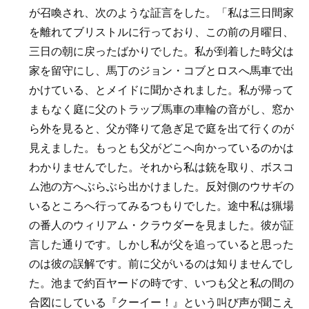
が召喚され、次のような証言をした。「私は三日間家
を離れてブリストルに行っており、この前の月曜日、
三日の朝に戻ったばかりでした。私が到着した時父は
家を留守にし、馬丁のジョン・コブとロスへ馬車で出
かけている、とメイドに聞かされました。私が帰って
まもなく庭に父のトラップ馬車の車輪の音がし、窓か
ら外を見ると、父が降りて急ぎ足で庭を出て行くのが
見えました。もっとも父がどこへ向かっているのかは
わかりませんでした。それから私は銃を取り、ボスコ
ム池の方へぶらぶら出かけました。反対側のウサギの
いるところへ行ってみるつもりでした。途中私は猟場
の番人のウィリアム・クラウダーを見ました。彼が証
言した通りです。しかし私が父を追っていると思った
のは彼の誤解です。前に父がいるのは知りませんでし
た。池まで約百ヤードの時です、いつも父と私の間の
合図にしている『クーイー！』という叫び声が聞こえ