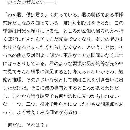
「いったいぜんたい――」
「ねえ君、僕は君をよく知っている。君の特徴である軍隊
式身だしなみを知っている。君は毎朝ひげをそるが、この
季節は日光を頼りにそるね。ところが左側の後ろの方へ行
くほどにだんだんそり方が完璧でなくなり、あごの隅のま
わりとなるとまったくだらしなくなる、ということは、そ
っちの側が反対側より明かり不足なことが間違いなく非常
にはっきりしている。君のような習慣の男が均等な光の中
で見てそんな結果に満足するとは考えられないからね。観
察と推理、そのささいな例として僕はこれを引き合いに出
しただけだ。そこに僕の専門とするところがあるわけだ
し、これから行う調査でも何かの役に立つかもしれない
な。一つ、二つ、検死で明らかになった小さな問題点があ
って、よく考えてみる価値があるね」
「何だね、それは？」