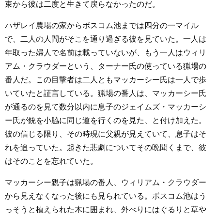
束から彼は二度と生きて戻らなかったのだ。
ハザレイ農場の家からボスコム池までは四分の一マイル
で、二人の人間がそこを通り過ぎる彼を見ていた。一人は
年取った婦人で名前は載っていないが、もう一人はウィリ
アム・クラウダーという、ターナー氏の使っている猟場の
番人だ。この目撃者は二人ともマッカーシー氏は一人で歩
いていたと証言している。猟場の番人は、マッカーシー氏
が通るのを見て数分以内に息子のジェイムズ・マッカーシ
ー氏が銃を小脇に同じ道を行くのを見た、と付け加えた。
彼の信じる限り、その時現に父親が見えていて、息子はそ
れを追っていた。起きた悲劇についてその晩聞くまで、彼
はそのことを忘れていた。
マッカーシー親子は猟場の番人、ウィリアム・クラウダー
から見えなくなった後にも見られている。ボスコム池はう
っそうと植えられた木に囲まれ、外べりにはぐるりと草や