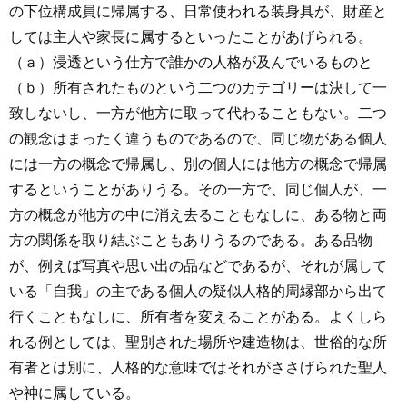
の下位構成員に帰属する、日常使われる装身具が、財産と
しては主人や家長に属するといったことがあげられる。
（ａ）浸透という仕方で誰かの人格が及んでいるものと
（ｂ）所有されたものという二つのカテゴリーは決して一
致しないし、一方が他方に取って代わることもない。二つ
の観念はまったく違うものであるので、同じ物がある個人
には一方の概念で帰属し、別の個人には他方の概念で帰属
するということがありうる。その一方で、同じ個人が、一
方の概念が他方の中に消え去ることもなしに、ある物と両
方の関係を取り結ぶこともありうるのである。ある品物
が、例えば写真や思い出の品などであるが、それが属して
いる「自我」の主である個人の疑似人格的周縁部から出て
行くこともなしに、所有者を変えることがある。よくしら
れる例としては、聖別された場所や建造物は、世俗的な所
有者とは別に、人格的な意味ではそれがささげられた聖人
や神に属している。