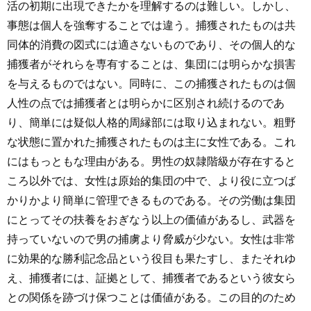
活の初期に出現できたかを理解するのは難しい。しかし、
事態は個人を強奪することでは違う。捕獲されたものは共
同体的消費の図式には適さないものであり、その個人的な
捕獲者がそれらを専有することは、集団には明らかな損害
を与えるものではない。同時に、この捕獲されたものは個
人性の点では捕獲者とは明らかに区別され続けるのであ
り、簡単には疑似人格的周縁部には取り込まれない。粗野
な状態に置かれた捕獲されたものは主に女性である。これ
にはもっともな理由がある。男性の奴隷階級が存在すると
ころ以外では、女性は原始的集団の中で、より役に立つば
かりかより簡単に管理できるものである。その労働は集団
にとってその扶養をおぎなう以上の価値があるし、武器を
持っていないので男の捕虜より脅威が少ない。女性は非常
に効果的な勝利記念品という役目も果たすし、またそれゆ
え、捕獲者には、証拠として、捕獲者であるという彼女ら
との関係を跡づけ保つことは価値がある。この目的のため