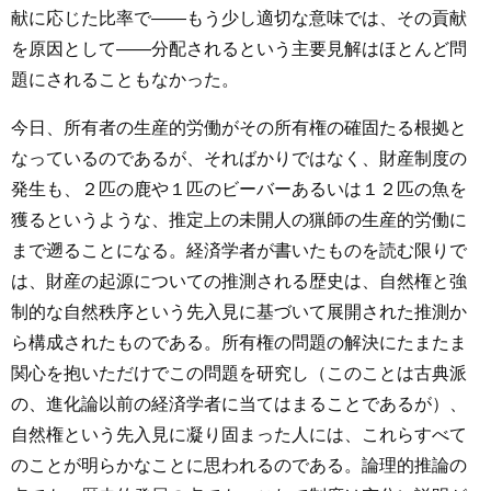
献に応じた比率で――もう少し適切な意味では、その貢献
を原因として――分配されるという主要見解はほとんど問
題にされることもなかった。
今日、所有者の生産的労働がその所有権の確固たる根拠と
なっているのであるが、そればかりではなく、財産制度の
発生も、２匹の鹿や１匹のビーバーあるいは１２匹の魚を
獲るというような、推定上の未開人の猟師の生産的労働に
まで遡ることになる。経済学者が書いたものを読む限りで
は、財産の起源についての推測される歴史は、自然権と強
制的な自然秩序という先入見に基づいて展開された推測か
ら構成されたものである。所有権の問題の解決にたまたま
関心を抱いただけでこの問題を研究し（このことは古典派
の、進化論以前の経済学者に当てはまることであるが）、
自然権という先入見に凝り固まった人には、これらすべて
のことが明らかなことに思われるのである。論理的推論の