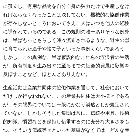
に孤立し、有用な品物を自分自身の独力だけで生産しなけ
ればならなくなったことは決してない。機械的な協働作業
が存在しないところにおいてさえ、人はいつも他人の経験
に導かれているのである。この規則の唯一ありそうな例外
は、半ばもっともらしく時々流布されるような、野生の獣
に育てられた迷子や捨て子といった事例くらいであろう。
しかし、この異例な、半ば仮説的なこれらの浮浪者の生活
が、所有制度を生み出すに至るまでの社会的発展に影響を
及ぼすことなど、ほとんどありえない。
生産活動は産業共同体の協働作業を通して、社会において
だけしか行なわれない。この産業共同体は大小様々である
が、その限界については一般にかなり漠然としか規定され
ていない。しかしそうした集団は常に、伝統や用具、技術
的知識、慣習などを保持し伝承するのに充分な大きさをも
つ。そういう伝統等々といった基盤がなくては、どんな産