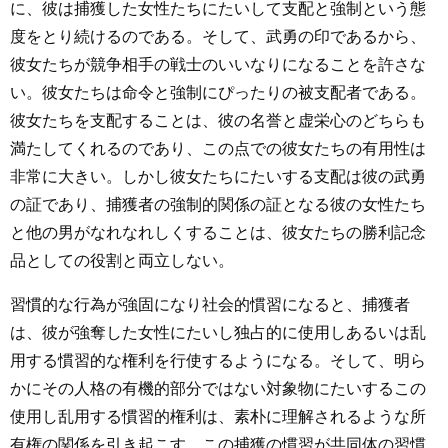
に、彼は捕獲した女性たちにたいして支配と強制という態
度をとり続けるのである。そして、武勇の印であるから、
彼女たちが競争相手の戦士のいいなりになることを許さな
い。彼女たちは命令と強制にぴったりの被支配者である。
彼女たちを支配することは、彼の名誉と虚栄心のどちらも
満たしてくれるのであり、この点での彼女たちの有用性は
非常に大きい。しかし彼女たちにたいする支配は彼の武勇
の証であり、捕獲者の強制的関係の証となる彼の女性たち
と他の男がなれなれしくすることは、彼女たちの勝利記念
品としての役割と両立しない。
習慣的な行為が強固になり社会的慣習になると、捕獲者
は、彼が強奪した女性にたいし独占的に使用しあるいは乱
用する慣習的な権利を行使するようになる。そして、明ら
かにその人格の有機的部分ではない対象物にたいするこの
使用し乱用する慣習的権利は、素朴に理解されるような所
有権の関係を引き起こす。この捕獲の慣習が共同体の習慣