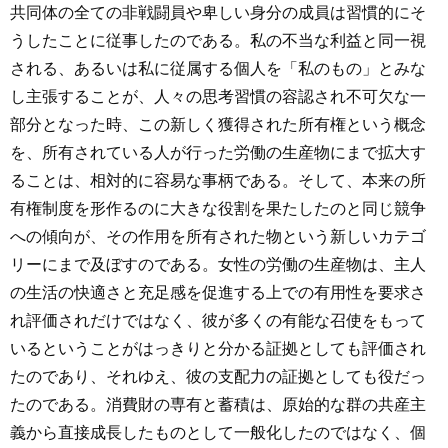
共同体の全ての非戦闘員や卑しい身分の成員は習慣的にそ
うしたことに従事したのである。私の不当な利益と同一視
される、あるいは私に従属する個人を「私のもの」とみな
し主張することが、人々の思考習慣の容認され不可欠な一
部分となった時、この新しく獲得された所有権という概念
を、所有されている人が行った労働の生産物にまで拡大す
ることは、相対的に容易な事柄である。そして、本来の所
有権制度を形作るのに大きな役割を果たしたのと同じ競争
への傾向が、その作用を所有された物という新しいカテゴ
リーにまで及ぼすのである。女性の労働の生産物は、主人
の生活の快適さと充足感を促進する上での有用性を要求さ
れ評価されだけではなく、彼が多くの有能な召使をもって
いるということがはっきりと分かる証拠としても評価され
たのであり、それゆえ、彼の支配力の証拠としても役だっ
たのである。消費財の専有と蓄積は、原始的な群の共産主
義から直接成長したものとして一般化したのではなく、個