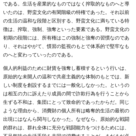
である。生活を産業的なものではなく搾取的なものへと導
いたのは、野蛮文化の有閑階級の特権であった。それ以前
の生活の温和な段階と区別する、野蛮文化に満ちている特
徴は、搾取、強制、強奪といった要素である。野蛮文化の
初期の段階には、所有権はこの強制と強奪の習慣なのであ
り、それはやがて、慣習の監視のもとで体系的で堅牢なも
のへと変わっていったのである。
個人的利益のために財貨を強奪し蓄積するという行いは、
原始的な未開人の温和で共産主義的な体制のもとでは、新
しい制度を創設するまでには一般化しなかった。というの
は相互の力に訴えたり成員の間で詐欺行為を行うことから
生ずる不和は、集団にとって致命的であったからだ。同じ
ような理由から、消費財の個人所有は略奪的生活の最初の
出現にはなんら関与しなかった。なぜなら、原始的な戦闘
的群れは、群れ全体に充分な戦闘能力をつけるためには、