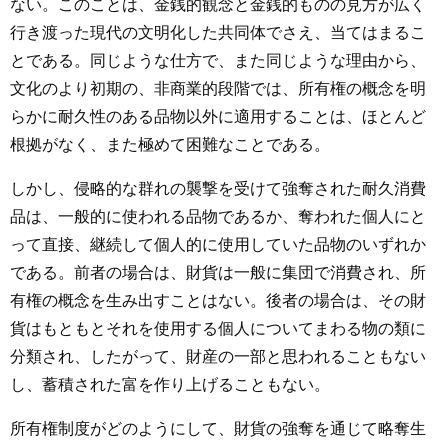
ない。このことは、金銭的観念と金銭的ものの見方が広く
行き渡った現代の文明化した共同体でさえ、当てはまるこ
とである。同じような仕方で、また同じような理由から、
文化のより初期の、非商業的段階では、所有権の概念を明
らかに耐久性のある品物以外に適用することは、ほとんど
根拠がなく、また極めて困難なことである。
しかし、侵略的な群れの襲撃を受けて強奪された耐久消費
品は、一般的に使われる品物であるか、奪われた個人にと
って直接、継続して個人的に使用していた品物のいずれか
である。前者の場合は、財貨は一般に集団で消費され、所
有権の概念を生み出すことはない。後者の場合は、その財
貨はもともとそれを使用する個人についてまわる物の類に
分類され、したがって、財産の一部と思われることもない
し、蓄積された富を作り上げることもない。
所有権制度がどのようにして、財貨の強奪を通じて略奪生