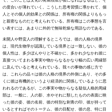
て、このことは文化の発展段階が後になればなるほど、そ
の度合いが薄れていく。こうした思考習慣に導かれて、個
人とその個人的効果との関係は、所有権の関係よりももっ
と親密なものだと考えられている。所有権はこの事態を言
い表すには、あまりに外的で無味乾燥な用語なのである。
未開人や野蛮人の理解するところでは、彼の人格の境界
は、現代生物学が認識している境界とは一致しない。彼の
個人性は、多少ぼんやりと不確かに、多かれ少なかれ彼に
直接ついてまわる事実や物からなるかなり幅の広い周縁部
に及んでいると考えられている。我々の事物の感じ方で
は、これらの品々は彼の人格の境界の外側にあり、その多
くに彼は有機的というより経済的に関係しているように思
われるのであるが。この事実や物からなる疑似人格的周縁
部は、一般に、人の影、水やそれに類したものの表面に映
った彼の姿、彼の名前、彼の特別な刺青の印、彼が持って
いるとすればそのトーテム、彼の目配せ、彼の息、特に目