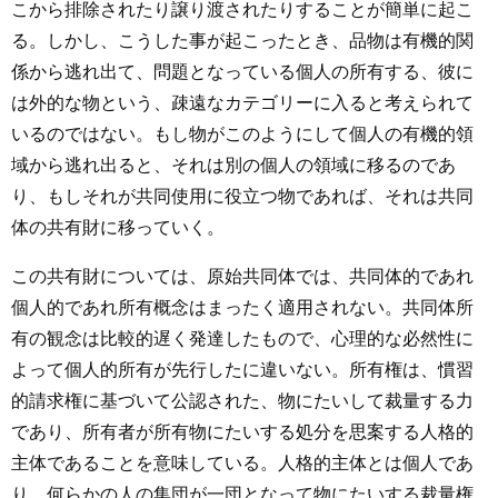
こから排除されたり譲り渡されたりすることが簡単に起こ
る。しかし、こうした事が起こったとき、品物は有機的関
係から逃れ出て、問題となっている個人の所有する、彼に
は外的な物という、疎遠なカテゴリーに入ると考えられて
いるのではない。もし物がこのようにして個人の有機的領
域から逃れ出ると、それは別の個人の領域に移るのであ
り、もしそれが共同使用に役立つ物であれば、それは共同
体の共有財に移っていく。
この共有財については、原始共同体では、共同体的であれ
個人的であれ所有概念はまったく適用されない。共同体所
有の観念は比較的遅く発達したもので、心理的な必然性に
よって個人的所有が先行したに違いない。所有権は、慣習
的請求権に基づいて公認された、物にたいして裁量する力
であり、所有者が所有物にたいする処分を思案する人格的
主体であることを意味している。人格的主体とは個人であ
り、何らかの人の集団が一団となって物にたいする裁量権