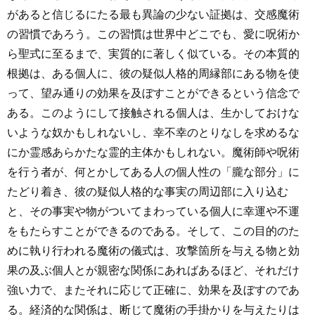
があると信じるにたる最も異論の少ない証拠は、交感魔術
の習慣であろう。この習慣は世界中どこでも、愛に呪術か
ら聖式に至るまで、実質的に著しく似ている。その本質的
根拠は、ある個人に、彼の疑似人格的周縁部にある物を使
って、望み通りの効果を及ぼすことができるという信念で
ある。このようにして接触される個人は、生かしておけな
いような奴かもしれないし、幸不幸のとりなしを求めるな
にか霊感あらかたな霊的主体かもしれない。魔術師や呪術
を行う者が、何とかしてある人の個人性の「朧な部分」に
たどり着き、彼の疑似人格的な事実の周辺部に入り込む
と、その事実や物がついてまわっている個人に幸運や不運
をもたらすことができるのである。そして、この目的のた
めに執り行われる魔術の儀式は、攻撃箇所を与える物と効
果の及ぶ個人とが親密な関係にあればあるほど、それだけ
強い力で、またそれに応じて正確に、効果を及ぼすのであ
る。経済的な関係は、断じて魔術の手掛かりを与えたりは