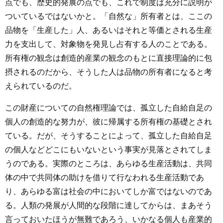
点でも、歴史的発展の点でも、これで制度は充分に説明が
ついているではないかと。「自然な」所有者とは、ここの
品物を「生産した」人、あるいはそれと等価とされる生産
力を支出して、対象物を発見し占有する人のことである。
所有権の観念は創造的産業の観念のもとに直接理論的に包
摂されるのだから、そうした人は品物の所有者になると考
えられているのだ。
この財産についての自然権理論では、孤立した自給自足の
個人の創造的な努力が、彼に帰属する所有権の基礎とされ
ている。だが、そうすることによって、孤立した自給自足
の個人などどこにもいないという事実が見落とされてしま
うのである。実際のところは、あらゆる生産活動は、共同
体の中で共同体の助けを借りて行なわれる生産活動であ
り、あらゆる富は社会の中においてしか富ではないのであ
る。人類の発展が人間的な段階に達してからは、まあそう
言っておいたほうが無難であろう、いかなる個人も産業的