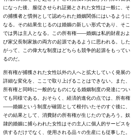
になった後、服従させられ証拠とされた女性は一般に、そ
の捕獲者と慣例として認められた婚姻関係にはいるように
なる。その結果生じるのは婚姻の新しい形式であり、そこ
では男は主人となる。この所有権――婚姻は私的財産およ
び家父長制家族の両方の起源であるように思われる。した
がって、この偉大な制度はどちらも競争的起源をもってい
るのだ。
所有権が捕獲された女性以外の人へと拡大していく発展の
詳細な変化を、ここで取り上げることはできない。また、
所有権と同時に一般的なものになる婚姻制度の発達につい
ても同様である。おそらく、経済的進化の点では、所有権
――婚姻という制度が確固として根付いたそのすぐ後に、
その結果として、消費財の所有権が生じたのであろう。奴
隷的婚姻に捕らわれた女性はその主人に個人的サービスを
供するだけでなく、使用される品々の生産にも従事した。