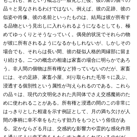
もこれも、富という概念が一般化した後、彼の富の個々の
品々と見なされるわけではない。例えば、彼の足跡、彼の
似姿や肖像、彼の名前といったものは、結局は彼が所有す
る品物という見出しに入れられるようになるとしても、極
めてゆっくりとそうなっていく。偶発的状況でそれらの物
が彼に所有されるようになるかもしれないが、しかしその
場合でも、それらは長い間、彼の疑似人格的周縁部に留ま
り続ける。二つの概念の相違は家畜の場合に明らかであろ
う。非人間の個物は所有権など持っていないのだが、家畜
には、その足跡、家畜小屋、刈り取られた毛等々に及ぶ、
浸透する個別性という属性が与えられるのである。これら
の品々は、現代の文明化された共同体でさえ交感魔術のた
めに使われることがある。所有権と浸透の間のこの非常に
はっきりとした相違を示す例証として、月の満ち欠けが人
間の事柄に幸不幸をもたらす効力をもつという俗信があ
る。定かならざる月は、交感的な影響力や霊的な感化作用