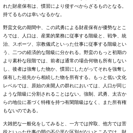
れた財産保有は、慣習により侵すべからざるものとなる。
持てるものは幸いなるかな。
野蛮文化の期間中、この武勇による財産保有が優勢なとこ
ろでは、人口は、産業的業務に従事する階級と、戦争、統
治、スポーツ、宗教儀式といった仕事に従事する階級とい
う、二つの経済的な階級に分かれる。野蛮のもっと初期の
より素朴な段階では、前者は通常の場合何物も所有しない
し、後者は強奪した物か、慣習にしたがってそれを強奪し
保有した祖先から相続した物を所有する。もっと低い文化
レベルでは、原始の未開人の群れにおいては、人口が同じ
ような階級に分割されることはない。強制、武勇、太古か
らの地位に基づく特権を持つ有閑階級はなく、また所有権
もないのである。
大雑把な一般化をしてみると、一方では搾取、他方では苦
役といった仕事の間の不公平な区別がないところでは、財