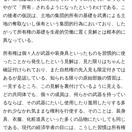
やがて「所有」されるようになったというわけである。こ
の後者の仮説は、土地の集団的所有の基礎を武勇による土
地の奪取ないし保有という集団的行為においており、した
がって所有権の基礎を生産的労働に置く見解とは根本的に
異なっている。
所有権は個々人が武器や装身具といったものを習慣的に使
ったことから発生したという見解は、見た限りはちゃんと
確証付けられており、また自然権の先入見も限定付きでは
あるが是認している。知られる限りの原始部族の慣習は、
一見するところ、この見解を裏付けているように見える。
どの共同体でも、個々の成員は、何らかの武器を持ってい
るならば、その武器にたいし使用したり濫用したりする多
かれ少なかれ気ままな権利を行使する。そのことは、装身
具、衣服、化粧道具といった多くの品物にたいしても同じ
である。現代の経済学者の目には、こうした習慣は所有権