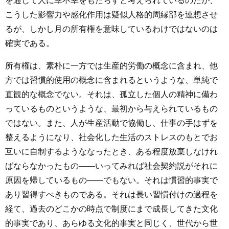
を通じて人に幸不幸をもたらすと考えられているのだが、
こうした影響力や感化作用は疑似人格的周縁部を連想させ
るが、しかし月の所有権を意味しているわけではないのは
確実である。
所有権は、素朴に一方では生産的労働の概念に含まれ、他
方では習慣的使用の概念に含まれるというような、単純で
直観的な概念でない。それは、孤立した個人の精神に備わ
っているものというような、最初から与えられているもの
ではない。また、人が生産活動で協働し、仕事の手はずを
整えるようになり、社会化した生活のストレスのもとでお
互いに自制するようななったとき、ある程度放棄しなけれ
ばならなかったもの――いってみれば社会契約説がそれに
原因を帰しているもの――でもない。それは慣習的事実で
あり習得すべきものである。それは長い習慣付けの過程を
経て、過去のどこかの時点で制度にまで成長してきた文化
的事実であり、あらゆる文化的事実と同じく、世代から世