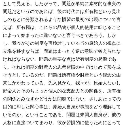
として見える。したがって、問題が単純に素材的な事実の
問題だというのであれば、後の時代には所有権という見出
しのもとに分類されるような慣習の最初の出現について言
えば、所有権は、これらの品物が個人的使用に転じること
によって始まったに違いないと言うべきであろう。しか
し、我々がその制度を再検討している当の原始人の視点に
立場を移すならば、問題はまったく逆の意味で答えられな
ければならない。問題の重要な点は所有制度の起源であ
り、それは初期の野蛮人の思考習慣の中ではじめて形を成
そうとしているのだ。問題は所有権や財産という観念の由
来にかかわっている。先入見から、我々が、原始人ないし
野蛮人とそのちょっと個人的な支配力との関係を、所有権
の関係とみなすかどうかは問題ではない。さしあたっての
目的に即した関心事は、原始人自身が事態をどう理解して
いるのか、ということである。問題は未開人自身が、彼の
人格に直接ついてまわり、彼が習慣的に使うためにとって