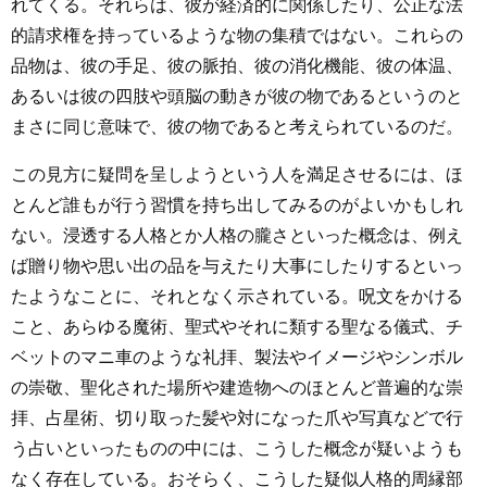
れてくる。それらは、彼が経済的に関係したり、公正な法
的請求権を持っているような物の集積ではない。これらの
品物は、彼の手足、彼の脈拍、彼の消化機能、彼の体温、
あるいは彼の四肢や頭脳の動きが彼の物であるというのと
まさに同じ意味で、彼の物であると考えられているのだ。
この見方に疑問を呈しようという人を満足させるには、ほ
とんど誰もが行う習慣を持ち出してみるのがよいかもしれ
ない。浸透する人格とか人格の朧さといった概念は、例え
ば贈り物や思い出の品を与えたり大事にしたりするといっ
たようなことに、それとなく示されている。呪文をかける
こと、あらゆる魔術、聖式やそれに類する聖なる儀式、チ
ベットのマニ車のような礼拝、製法やイメージやシンボル
の崇敬、聖化された場所や建造物へのほとんど普遍的な崇
拝、占星術、切り取った髪や対になった爪や写真などで行
う占いといったものの中には、こうした概念が疑いようも
なく存在している。おそらく、こうした疑似人格的周縁部