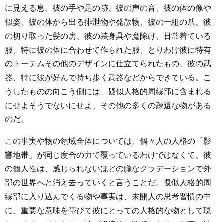
に見える息、彼の手や足の跡、彼の声の音、彼の体の像や
似姿、彼の体から出る排泄物や発散物、彼の一組の爪、彼
の切り取った髪の房、彼の装身具や魔除け、日常着ている
服、特に彼の体に合わせて作られた服、とりわけ彼に特有
のトーテムその他のデザインに仕立てられたもの、彼の武
器、特に彼が好んで持ち歩く武器などからできている。こ
うしたものの向こう側には、疑似人格的周縁部に含まれる
にせよそうでないにせよ、その他の多くの疎遠な物がある
のだ。
この事実や物の領域全体については、個々人の人格の「影
響地帯」が同じ度合の力で覆っているわけではなくて、彼
の個人性は、感じられないほどの朧なグラデーションで外
部の世界へと消え去っていくと言うことだ。擬似人格的周
縁部に入り込んでくる物や事実は、未開人の思考習慣の中
に、重要な意味を帯びて彼にとっての人格的な物として現