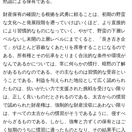
黙認による保有である。
財産保有の確固たる根拠を武勇に頼ることは、初期の野蛮
な文化へと発展段階を遡っていけばいくほど、より直接的
により習慣的なものになっていく。やがて、野蛮の下層レ
ベルないし未開の上層レベルにまでくると、「良き古き企
て」がほとんど容赦なくあたりを席巻することになるので
ある。所有権とその伝承をとりまく合法的な条件や環境が
なんであるかについては、常に何らかの慣行、暗黙の了解
があるものなのである。その主なものは習慣的な受容とい
うことである。利益を与えられた地位として広く認められ
たものは、抗いがたい力で支援された挑戦を受けない限り
は、正しく良いものだとされるのである。太古からの慣習
で認められた財産権は、強制的な財産没収にあわない限り
は、すべての太古からの慣習がそうであるように、侵すべ
からざるものである。しかし、強奪と力ずくの保有とはご
く短期のうちに慣習に適ったものとなり、その結果手に入