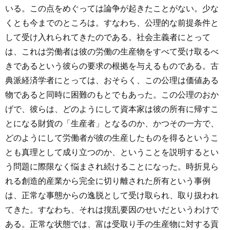
いる。この点をめぐっては論争が起きたことがない。少な
くとも今までのところは。すなわち、公理的な前提条件と
して受け入れられてきたのである。社会主義者にとって
は、これは労働者は彼の労働の生産物をすべて受け取るべ
きであるという彼らの要求の根拠を与えるものである。古
典派経済学者にとっては、おそらく、この公理は価値ある
物であると同時に困難のもとでもあった。この公理のおか
げで、彼らは、どのようにして資本家は彼の所有に帰すこ
とになる財貨の「生産者」となるのか、かつその一方で、
どのようにして労働者が彼の生産したものを得るというこ
とも真理として成り立つのか、ということを説明するとい
う問題に際限なく悩まされ続けることになった。時折見ら
れる創造的産業から完全に切り離された所有という事例
は、正常な事態からの逸脱として受け取られ、取り扱われ
てきた。すなわち、それは撹乱要因のせいだというわけで
ある。正常な状態では、富は受取り手の生産物に対する貢