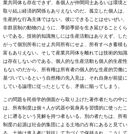
業共同体も存在できず、各個人が仲間同士あるいは環境と
取り結ぶ経済的関係もありえないのだ。孤立した個人は、
生産的な行為主体ではない。彼にできることはせいぜい、
非群居制の動物のように、季節季節を生き延びることくら
いである。技術的知識無しには生産活動はありえず、した
がって個別所有にせよ共同所有にせよ、所有すべき蓄積も
富もありえない。そして産業共同体を離れては技術的知識
は存在しないのである。個人的な生産活動も個人的生産性
もないのだから、所有権は所有者の個人的な生産的労働に
基づいているという自然権の先入見は、それ自身が前提に
している論理に従ったとしても、矛盾に陥ってしまう。
この問題を民俗学的側面から取り上げた著作者たちの中に
は、所有制度は個々人が武器や装身具を習慣的に使ったこ
とに遡るという見解を持つ者もいる。別の者たちは、所有
制度の起源は社会的集団による土地の占有にあると見てい
る。土地は進入者に対抗して力づくで保持され、こうして