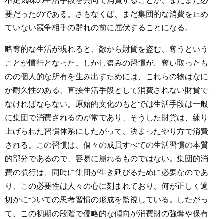
不足気味の生活手段を共同で消費することが、まだまだ必
要だったのである。さもなくば、まだ集団的な消費を止め
ていない競争相手の群れの前に屈伏することになる。
略奪的な生活が現れると、敵から財貨を盗む、奪うという
ことが慣行となった。しかし盗みの習慣が、奪い取ったも
のの個人的な所有を生み出すためには、これらの物はなに
か耐久性のある、直接生活手段として消費されない財貨で
なければならない。原始的文化のもとでは生活手段は一般
に集団で消費されるのが常であり、そうした財貨は、練り
上げられた習慣体系にしたがって、決まったやり方で消費
される。この習慣は、個々の成員すべての生活習慣の本質
的部分であるので、容易に崩れるものではない。集団的消
費の慣行は、同時に集団が生き延びるために必要なのであ
り、この必要性は人々の心に刻まれており、何が正しく適
切かについての思考習慣の形成を監視している。したがっ
て、この初期の段階で侵略的な傾向が消費財の強奪や保有