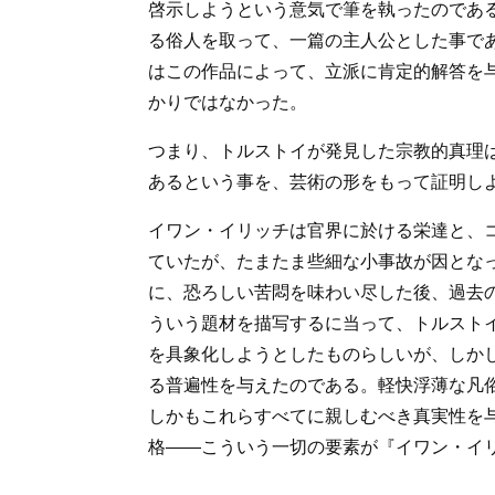
啓示しようという意気で筆を執ったのであ
る俗人を取って、一篇の主人公とした事で
はこの作品によって、立派に肯定的解答を
かりではなかった。
つまり、トルストイが発見した宗教的真理
あるという事を、芸術の形をもって証明し
イワン・イリッチは官界に於ける栄達と、
ていたが、たまたま些細な小事故が因とな
に、恐ろしい苦悶を味わい尽した後、過去
ういう題材を描写するに当って、トルスト
を具象化しようとしたものらしいが、しか
る普遍性を与えたのである。軽快浮薄な凡
しかもこれらすべてに親しむべき真実性を
格――こういう一切の要素が『イワン・イ