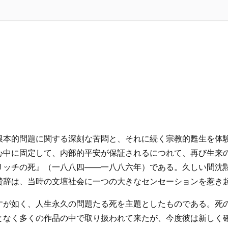
根本的問題に関する深刻な苦悶と、それに続く宗教的甦生を体
心中に固定して、内部的平安が保証されるにつれて、再び生来
リッチの死』（一八八四――一八八六年）である。久しい間沈
賛辞は、当時の文壇社会に一つの大きなセンセーションを惹き
すが如く、人生永久の問題たる死を主題としたものである。死
となく多くの作品の中で取り扱われて来たが、今度彼は新しく