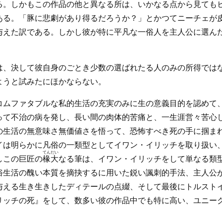
る。しかもこの作品の他と異なる所は、いかなる点から見ても
ある。「豚に悲劇があり得るだろうか？」とかつてニーチェが
与えた訳である。しかし彼が特に平凡な一俗人を主人公に選ん
は、決して彼自身のごとき少数の選ばれたる人のみの所得では
ようと試みたにほかならない。
コムファタブルな私的生活の充実のみに生の意義目的を認めて
って不治の病を発し、長い間の肉体的苦痛と、一生涯営々苦心
の生活の無意味さ無価値さを悟って、恐怖すべき死の手に掴ま
イは明らかに凡俗の一類型としてイワン・イリッチを取り扱い
てんだい
しこの巨匠の
椽大
なる筆は、イワン・イリッチをして単なる類
俗生活の醜い本質を摘抉するに用いた鋭い諷刺的手法、主人公
与える生き生きしたディテールの点綴、そして最後にトルスト
リッチの死』をして、数多い彼の作品中でも特に高い、ユニー