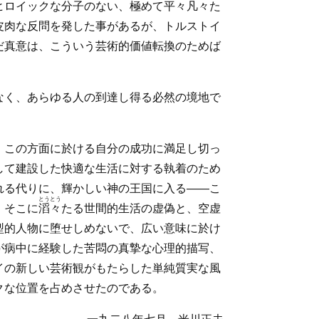
ヒロイックな分子のない、極めて平々凡々た
皮肉な反問を発した事があるが、トルストイ
だ真意は、こういう芸術的価値転換のためば
なく、あらゆる人の到達し得る必然の境地で
、この方面に於ける自分の成功に満足し切っ
して建設した快適な生活に対する執着のため
れる代りに、輝かしい神の王国に入る――こ
とうとう
、そこに
滔々
たる世間的生活の虚偽と、空虚
型的人物に堕せしめないで、広い意味に於け
が病中に経験した苦悶の真摯な心理的描写、
イの新しい芸術観がもたらした単純質実な風
クな位置を占めさせたのである。