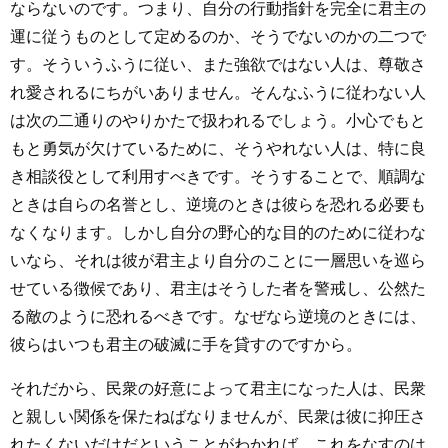
ならないのです。つまり、自分の行動指針を完全に君主の
運に従うものとして定めるのか、そうでないのかの二つで
す。そういうふうに従い、また強欲ではない人は、尊敬さ
れ愛されるにちがいありません。そんなふうに従わない人
は次の二通りのやりかたで扱われるでしょう。小心でもと
もと勇気が欠けているために、そうやれない人は、特に良
き相談役として利用すべきです。そうすることで、順調な
ときは自らの名誉とし、逆境のときは彼らを恐れる必要も
なくなります。しかし自分の野心的な目的のために従わな
いなら、それは彼が君主より自分のことに一層思いを巡ら
せている徴候であり、君主はそうした者を警戒し、公然た
る敵のように恐れるべきです。なぜなら逆境のときには、
彼らはいつも君主の破滅に手を貸すのですから。
それだから、民衆の好意によって君主になった人は、民衆
と親しい関係を保たねばなりませんが、民衆は彼に抑圧さ
れたくないだけだということがわかれば、これをなすのは