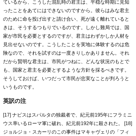
ているから、こうした混乱時の君主は、平穏な時期に見知
ったことをあてにはできないのですから。彼らはみな君主
のために命を投げ出すと請け合い、死が遠く離れていると
きは、そうするつもりでいるのです。しかし難局では、国
家が市民を必要とするのですが、君主はわずかしか人材を
見出せないのです。こうしたことを実地に体験するのは危
険なので、それを試すのは一度きりしかありません。それ
だから賢明な君主は、市民がつねに、どんな状況のもとで
も、国家と君主を必要とするような方針を採るべきです。
そうしておけば、いつだって市民が忠実なことが判ろうと
いうものです。
英訳の注
[17] ナビスはスパルタの独裁者で、紀元前195年にフラミニ
ウス率いるローマ軍に破れ、紀元前192年に殺された。 [18]
ジョルジョ・スカーリのこの事件はマキャヴェリの「フィ