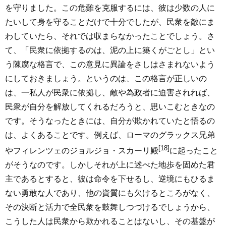
を守りました。この危難を克服するには、彼は少数の人に
たいして身を守ることだけで十分でしたが、民衆を敵にま
わしていたら、それでは収まらなかったことでしょう。さ
て、「民衆に依拠するのは、泥の上に築くがごとし」とい
う陳腐な格言で、この意見に異論をさしはさまれないよう
にしておきましょう。というのは、この格言が正しいの
は、一私人が民衆に依拠し、敵や為政者に迫害されれば、
民衆が自分を解放してくれるだろうと、思いこむときなの
です。そうなったときには、自分が欺かれていたと悟るの
は、よくあることです。例えば、ローマのグラックス兄弟
[18]
やフィレンツェのジョルジョ・スカーリ殿
に起ったこと
がそうなのです。しかしそれが上に述べた地歩を固めた君
主であるとすると、彼は命令を下せるし、逆境にもひるま
ない勇敢な人であり、他の資質にも欠けるところがなく、
その決断と活力で全民衆を鼓舞しつづけるでしょうから、
こうした人は民衆から欺かれることはないし、その基盤が