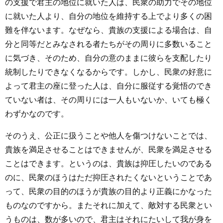
の支援で君主の地位に就いた人は、民衆の助力でその地位
に就いた人より、自分の地位を維持する上でより多くの困
難を伴ないます。なぜなら、貴族の支援による場合は、自
分と同等だとみなされる者たちがその周りに多数いること
に気づき、そのため、自分の意のままに彼らを支配したり
統制したりできなくなるからです。しかし、民衆の好意に
よって君主の座に登った人は、自分に服従する覚悟のでき
ていない者は、その周りには一人もいないか、いても極く
わずかなのです。
そのうえ、公正に扱うことや他人を傷つけないことでは、
貴族を満足させることはできませんが、民衆を満足させる
ことはできます。というのは、貴族は抑圧したいのである
のに、民衆のほうはただ抑圧されたくないということであ
って、民衆の目的のほうが貴族の目的より正義にかなった
ものなのですから。またそれに加えて、敵対する民衆とい
うものは、数が多いので、君主はそれにたいして我が身を