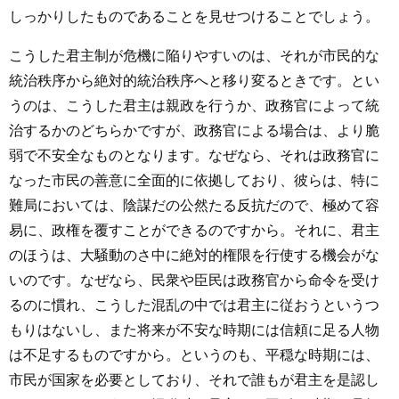
しっかりしたものであることを見せつけることでしょう。
こうした君主制が危機に陥りやすいのは、それが市民的な
統治秩序から絶対的統治秩序へと移り変るときです。とい
うのは、こうした君主は親政を行うか、政務官によって統
治するかのどちらかですが、政務官による場合は、より脆
弱で不安全なものとなります。なぜなら、それは政務官に
なった市民の善意に全面的に依拠しており、彼らは、特に
難局においては、陰謀だの公然たる反抗だので、極めて容
易に、政権を覆すことができるのですから。それに、君主
のほうは、大騒動のさ中に絶対的権限を行使する機会がな
いのです。なぜなら、民衆や臣民は政務官から命令を受け
るのに慣れ、こうした混乱の中では君主に従おうというつ
もりはないし、また将来が不安な時期には信頼に足る人物
は不足するものですから。というのも、平穏な時期には、
市民が国家を必要としており、それで誰もが君主を是認し