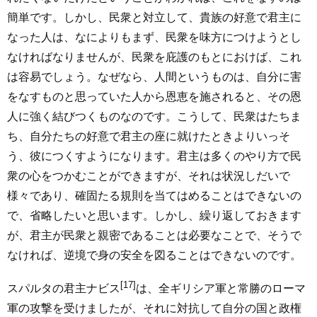
簡単です。しかし、民衆と対立して、貴族の好意で君主に
なった人は、なによりもまず、民衆を味方につけようとし
なければなりませんが、民衆を庇護のもとにおけば、これ
は容易でしょう。なぜなら、人間というものは、自分に害
をなすものと思っていた人から恩恵を施されると、その恩
人に強く結びつくものなのです。こうして、民衆はたちま
ち、自分たちの好意で君主の座に就けたときよりいっそ
う、彼につくすようになります。君主は多くのやり方で民
衆の心をつかむことができますが、それは状況しだいで
様々であり、確固たる規則を当てはめることはできないの
で、省略したいと思います。しかし、繰り返しておきます
が、君主が民衆と親密であることは必要なことで、そうで
なければ、逆境で身の安全を図ることはできないのです。
[17]
スパルタの君主ナビス
は、全ギリシア軍と常勝のローマ
軍の攻撃を受けましたが、それに対抗して自分の国と政権